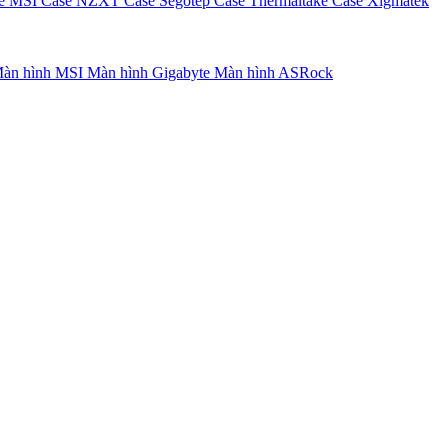
e MSI
Case NZXT
Case Segotep
Case Thermaltake
Case Xigmatek
àn hình MSI
Màn hình Gigabyte
Màn hình ASRock