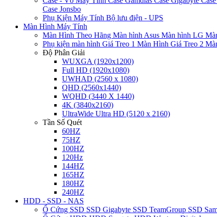
Case - Vỏ Máy Tính
Case Gamdias
Case Gigabyte
Case
Case Jonsbo
Phụ Kiện Máy Tính
Bộ lưu điện - UPS
Màn Hình Máy Tính
Màn Hình Theo Hãng
Màn hình Asus
Màn hình LG
Màn
Phụ kiện màn hình
Giá Treo 1 Màn Hình
Giá Treo 2 Mà
Độ Phân Giải
WUXGA (1920x1200)
Full HD (1920x1080)
UWHAD (2560 x 1080)
QHD (2560x1440)
WQHD (3440 X 1440)
4K (3840x2160)
UltraWide Ultra HD (5120 x 2160)
Tần Số Quét
60HZ
75HZ
100HZ
120Hz
144HZ
165HZ
180HZ
240HZ
HDD - SSD - NAS
Ổ Cứng SSD
SSD Gigabyte
SSD TeamGroup
SSD Sa