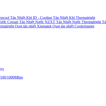
epcool
Tản Nhiệt Khí ID - Cooling
Tản Nhiệt Khí Thermalright
Nước Corsair
Tản Nhiệt Nước NZXT
Tản Nhiệt Nước Thermalright
Tả
ermalright
Quạt tản nhiệt Xigmatek
Quạt tản nhiệt Coolermaster
sys
/100/1000Mbps