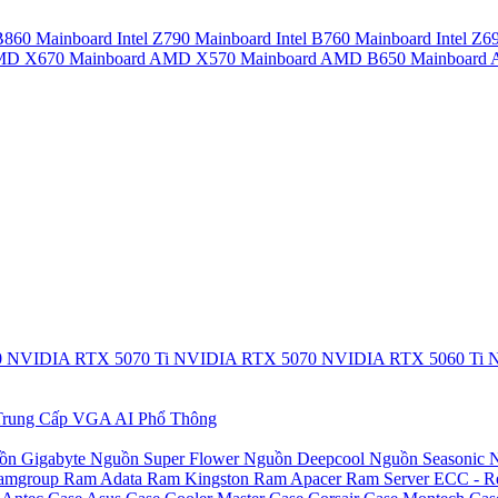
 B860
Mainboard Intel Z790
Mainboard Intel B760
Mainboard Intel Z6
AMD X670
Mainboard AMD X570
Mainboard AMD B650
Mainboar
0
NVIDIA RTX 5070 Ti
NVIDIA RTX 5070
NVIDIA RTX 5060 Ti
N
rung Cấp
VGA AI Phổ Thông
ồn Gigabyte
Nguồn Super Flower
Nguồn Deepcool
Nguồn Seasonic
N
amgroup
Ram Adata
Ram Kingston
Ram Apacer
Ram Server ECC - R