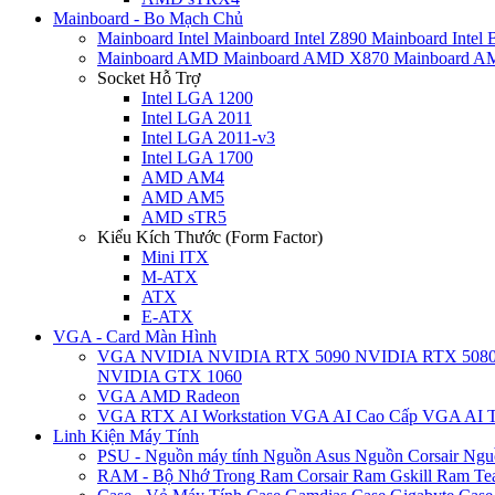
Mainboard - Bo Mạch Chủ
Mainboard Intel
Mainboard Intel Z890
Mainboard Intel
Mainboard AMD
Mainboard AMD X870
Mainboard 
Socket Hỗ Trợ
Intel LGA 1200
Intel LGA 2011
Intel LGA 2011-v3
Intel LGA 1700
AMD AM4
AMD AM5
AMD sTR5
Kiểu Kích Thước (Form Factor)
Mini ITX
M-ATX
ATX
E-ATX
VGA - Card Màn Hình
VGA NVIDIA
NVIDIA RTX 5090
NVIDIA RTX 508
NVIDIA GTX 1060
VGA AMD Radeon
VGA RTX AI Workstation
VGA AI Cao Cấp
VGA AI T
Linh Kiện Máy Tính
PSU - Nguồn máy tính
Nguồn Asus
Nguồn Corsair
Ngu
RAM - Bộ Nhớ Trong
Ram Corsair
Ram Gskill
Ram Te