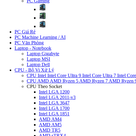
PC Gaming
PC Giá Rẻ
PC Machine Learning / AI
PC Văn Phòng
Laptop - Notebook
Laptop Gigabyte
Laptop MSI
Laptop Dell
CPU - Bộ Vi Xử Lý
CPU Intel
Intel Core Ultra 9
Intel Core Ultra 7
Intel Cor
CPU AMD
AMD Ryzen 5
AMD Ryzen 7
AMD Ryzen 
CPU Theo Socket
Intel LGA 1200
Intel LGA 2011-v3
Intel LGA 3647
Intel LGA 1700
Intel LGA 1851
AMD AM4
AMD AM5
AMD TR5
AMD sTRX4