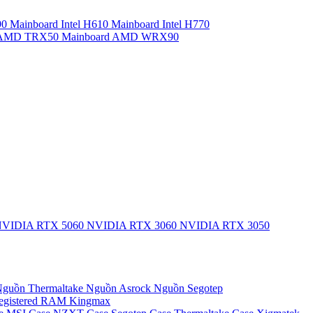
90
Mainboard Intel H610
Mainboard Intel H770
d AMD TRX50
Mainboard AMD WRX90
VIDIA RTX 5060
NVIDIA RTX 3060
NVIDIA RTX 3050
guồn Thermaltake
Nguồn Asrock
Nguồn Segotep
egistered
RAM Kingmax