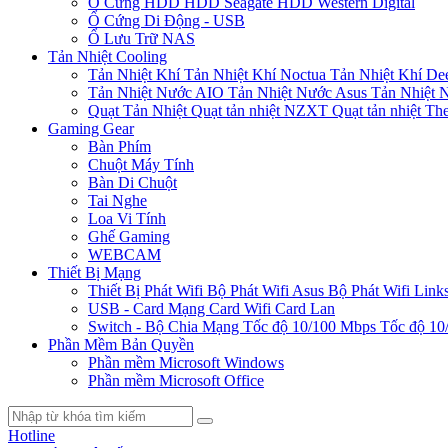
Ổ Cứng HDD
HDD Seagate
HDD Western Digital
Ổ Cứng Di Động - USB
Ổ Lưu Trữ NAS
Tản Nhiệt Cooling
Tản Nhiệt Khí
Tản Nhiệt Khí Noctua
Tản Nhiệt Khí De
Tản Nhiệt Nước AIO
Tản Nhiệt Nước Asus
Tản Nhiệt 
Quạt Tản Nhiệt
Quạt tản nhiệt NZXT
Quạt tản nhiệt Th
Gaming Gear
Bàn Phím
Chuột Máy Tính
Bàn Di Chuột
Tai Nghe
Loa Vi Tính
Ghế Gaming
WEBCAM
Thiết Bị Mạng
Thiết Bị Phát Wifi
Bộ Phát Wifi Asus
Bộ Phát Wifi Link
USB - Card Mạng
Card Wifi
Card Lan
Switch - Bộ Chia Mạng
Tốc độ 10/100 Mbps
Tốc độ 10
Phần Mềm Bản Quyền
Phần mềm Microsoft Windows
Phần mềm Microsoft Office
Hotline