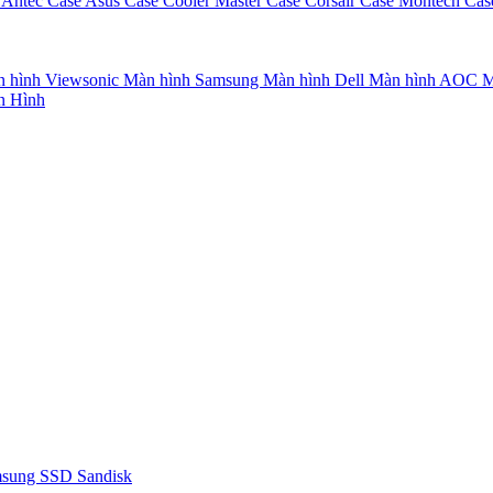
 Antec
Case Asus
Case Cooler Master
Case Corsair
Case Montech
Cas
 hình Viewsonic
Màn hình Samsung
Màn hình Dell
Màn hình AOC
M
n Hình
msung
SSD Sandisk