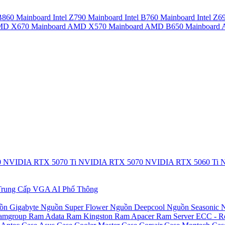
 B860
Mainboard Intel Z790
Mainboard Intel B760
Mainboard Intel Z6
AMD X670
Mainboard AMD X570
Mainboard AMD B650
Mainboar
0
NVIDIA RTX 5070 Ti
NVIDIA RTX 5070
NVIDIA RTX 5060 Ti
N
rung Cấp
VGA AI Phổ Thông
ồn Gigabyte
Nguồn Super Flower
Nguồn Deepcool
Nguồn Seasonic
N
amgroup
Ram Adata
Ram Kingston
Ram Apacer
Ram Server ECC - R