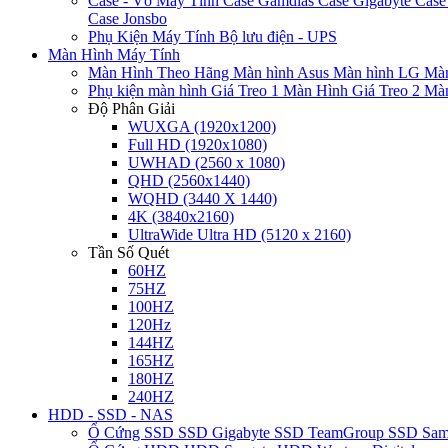
Case - Vỏ Máy Tính
Case Gamdias
Case Gigabyte
Case
Case Jonsbo
Phụ Kiện Máy Tính
Bộ lưu điện - UPS
Màn Hình Máy Tính
Màn Hình Theo Hãng
Màn hình Asus
Màn hình LG
Màn
Phụ kiện màn hình
Giá Treo 1 Màn Hình
Giá Treo 2 Mà
Độ Phân Giải
WUXGA (1920x1200)
Full HD (1920x1080)
UWHAD (2560 x 1080)
QHD (2560x1440)
WQHD (3440 X 1440)
4K (3840x2160)
UltraWide Ultra HD (5120 x 2160)
Tần Số Quét
60HZ
75HZ
100HZ
120Hz
144HZ
165HZ
180HZ
240HZ
HDD - SSD - NAS
Ổ Cứng SSD
SSD Gigabyte
SSD TeamGroup
SSD Sa