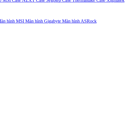
e MSI
Case NZXT
Case Segotep
Case Thermaltake
Case Xigmatek
àn hình MSI
Màn hình Gigabyte
Màn hình ASRock