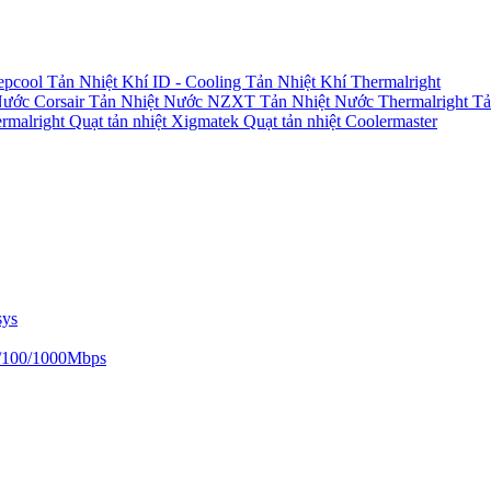
epcool
Tản Nhiệt Khí ID - Cooling
Tản Nhiệt Khí Thermalright
Nước Corsair
Tản Nhiệt Nước NZXT
Tản Nhiệt Nước Thermalright
Tả
ermalright
Quạt tản nhiệt Xigmatek
Quạt tản nhiệt Coolermaster
sys
/100/1000Mbps