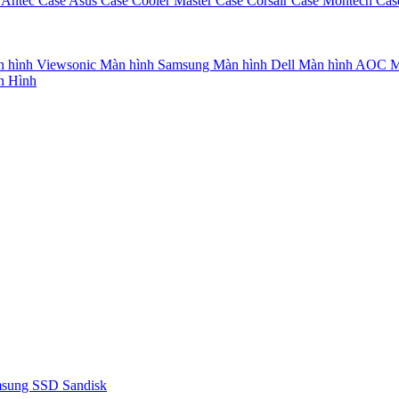
 Antec
Case Asus
Case Cooler Master
Case Corsair
Case Montech
Cas
 hình Viewsonic
Màn hình Samsung
Màn hình Dell
Màn hình AOC
M
n Hình
msung
SSD Sandisk