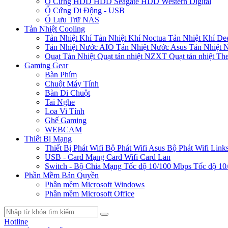
Ổ Cứng HDD
HDD Seagate
HDD Western Digital
Ổ Cứng Di Động - USB
Ổ Lưu Trữ NAS
Tản Nhiệt Cooling
Tản Nhiệt Khí
Tản Nhiệt Khí Noctua
Tản Nhiệt Khí De
Tản Nhiệt Nước AIO
Tản Nhiệt Nước Asus
Tản Nhiệt 
Quạt Tản Nhiệt
Quạt tản nhiệt NZXT
Quạt tản nhiệt Th
Gaming Gear
Bàn Phím
Chuột Máy Tính
Bàn Di Chuột
Tai Nghe
Loa Vi Tính
Ghế Gaming
WEBCAM
Thiết Bị Mạng
Thiết Bị Phát Wifi
Bộ Phát Wifi Asus
Bộ Phát Wifi Link
USB - Card Mạng
Card Wifi
Card Lan
Switch - Bộ Chia Mạng
Tốc độ 10/100 Mbps
Tốc độ 10
Phần Mềm Bản Quyền
Phần mềm Microsoft Windows
Phần mềm Microsoft Office
Hotline