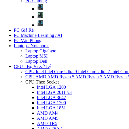
PC Gaming
PC Giá Rẻ
PC Machine Learning / AI
PC Văn Phòng
Laptop - Notebook
Laptop Gigabyte
Laptop MSI
Laptop Dell
CPU - Bộ Vi Xử Lý
CPU Intel
Intel Core Ultra 9
Intel Core Ultra 7
Intel Cor
CPU AMD
AMD Ryzen 5
AMD Ryzen 7
AMD Ryzen 
CPU Theo Socket
Intel LGA 1200
Intel LGA 2011-v3
Intel LGA 3647
Intel LGA 1700
Intel LGA 1851
AMD AM4
AMD AM5
AMD TR5
AMD sTRX4