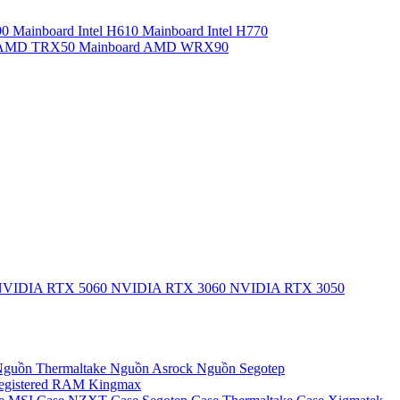
90
Mainboard Intel H610
Mainboard Intel H770
d AMD TRX50
Mainboard AMD WRX90
VIDIA RTX 5060
NVIDIA RTX 3060
NVIDIA RTX 3050
guồn Thermaltake
Nguồn Asrock
Nguồn Segotep
egistered
RAM Kingmax