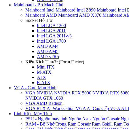
Mainboard - Bo Mạch Chủ
Mainboard Intel
Mainboard Intel Z890
Mainboard Intel
Mainboard AMD
Mainboard AMD X870
Mainboard 
Socket Hỗ Trợ
Intel LGA 1200
Intel LGA 2011
Intel LGA 2011-v3
Intel LGA 1700
AMD AM4
AMD AM5
AMD sTR5
Kiểu Kích Thước (Form Factor)
Mini ITX
M-ATX
ATX
E-ATX
VGA - Card Màn Hình
VGA NVIDIA
NVIDIA RTX 5090
NVIDIA RTX 508
NVIDIA GTX 1060
VGA AMD Radeon
VGA RTX AI Workstation
VGA AI Cao Cấp
VGA AI T
Linh Kiện Máy Tính
PSU - Nguồn máy tính
Nguồn Asus
Nguồn Corsair
Ngu
RAM - Bộ Nhớ Trong
Ram Corsair
Ram Gskill
Ram Te