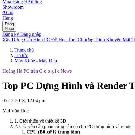
Mua Hàng
Hệ thống
Showroom
0
Giỏ
Hàng
Đăng
Nhập
Đăng ký
Đăng nhập
Xây Dựng Cấu Hình
PC Đồ Họa Tool
Chương Trình Khuyến Mãi
T
Trang chủ
Tin tức
Máy Khỏe - Máy Đẹp
Hoàng Hà PC trên
G
o
o
g
l
e
News
Top PC Dựng Hình và Render T
05-12-2018, 12:04 pm
|
Mai Văn Học
1. Giới thiệu về thiết kế 3D
2. Các yêu cầu phần cứng cần có cho PC dựng hình và render
CPU (Bộ xử lý trung tâm)