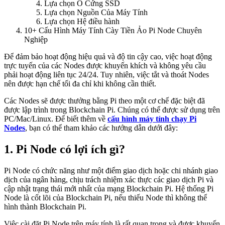
Lựa chọn Ổ Cứng SSD
Lựa chọn Nguồn Của Máy Tính
Lựa chọn Hệ điều hành
10+ Cấu Hình Máy Tính Cày Tiền Ảo Pi Node Chuyên
Nghiệp
Để đảm bảo hoạt động hiệu quả và độ tin cậy cao, việc hoạt động
trực tuyến của các Nodes được khuyến khích và không yêu cầu
phải hoạt động liên tục 24/24. Tuy nhiên, việc tắt và thoát Nodes
nên được hạn chế tối đa chỉ khi không cần thiết.
Các Nodes sẽ được thưởng bằng Pi theo một cơ chế đặc biệt đã
được lập trình trong Blockchain Pi. Chúng có thể được sử dụng trên
PC/Mac/Linux. Để biết thêm về
cấu hình máy tính chạy Pi
Nodes
, bạn có thể tham khảo các hướng dẫn dưới đây:
1. Pi Node có lợi ích gì?
Pi Node có chức năng như một điểm giao dịch hoặc chi nhánh giao
dịch của ngân hàng, chịu trách nhiệm xác thực các giao dịch Pi và
cập nhật trạng thái mới nhất của mạng Blockchain Pi. Hệ thống Pi
Node là cốt lõi của Blockchain Pi, nếu thiếu Node thì không thể
hình thành Blockchain Pi.
Việc cài đặt Pi Node trên máy tính là rất quan trọng và được khuyến