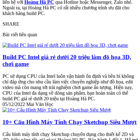
liên hệ với
Hoàng Hà PC
qua Hotline hoặc Messenger, Zalo nhé.
Ngoài ra, tại Hoàng Hà PC có rất nhiều chương trình ưu đãi cho
khách hàng build PC.
SHARE
Bài viết liên quan
Build PC Intel giá rẻ dưới 20 triệu làm đồ họa 3D,
chơi game
PC sử dụng CPU của Intel luôn vận hành ổn định và bền bỉ không
chỉ đáp ứng cho nhu cầu làm việc chuyên nghiệp như đồ họa, edit
video mà còn mang tới trải nghiệm chơi game ấn tượng. Hiện nay,
CPU của Intel đa dạng về dòng sản phẩm, bạn hoàn toàn có thể
build PC giá rẻ dưới 20 triệu tại Hoàng Hà PC.
05/12/2022
Mai Văn Học
10+ Cấu Hình Máy Tính Chạy Sketchup Siêu Mượt
Cấu hình máy tính chạy Sketchup chuyên dụng cho thiết kế 2D và
3D, hiệu năng tốt, giá rẻ tại Hoàng Hà PC, Bảo hành 1 đổi 1, Hỗ trợ