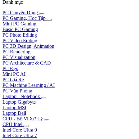
Danh mục
PC Chuyên Dụng
PC Gaming, Học Tập
Mini PC Gaming
Basic PC Gaming
PC Photo Editing
PC Video Editing
PC 3D Design, Animation
PC Rendering
PC Visualization
PC Architecture & CAD
PC Đẹp
Mini PC AI
PC Giá Rẻ
PC Machine Learning / AI
PC Văn Phòng
Laptop - Notebook
Laptop Gigabyte
Laptop MSI
Laptop Dell
CPU - Bộ Vi Xử Lý
CPU Intel
Intel Core Ultra 9
Intel Core Ultra 7