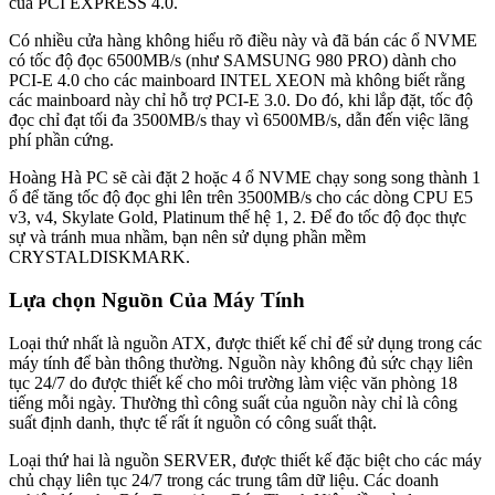
của PCI EXPRESS 4.0.
Có nhiều cửa hàng không hiểu rõ điều này và đã bán các ổ NVME
có tốc độ đọc 6500MB/s (như SAMSUNG 980 PRO) dành cho
PCI-E 4.0 cho các mainboard INTEL XEON mà không biết rằng
các mainboard này chỉ hỗ trợ PCI-E 3.0. Do đó, khi lắp đặt, tốc độ
đọc chỉ đạt tối đa 3500MB/s thay vì 6500MB/s, dẫn đến việc lãng
phí phần cứng.
Hoàng Hà PC sẽ cài đặt 2 hoặc 4 ổ NVME chạy song song thành 1
ổ để tăng tốc độ đọc ghi lên trên 3500MB/s cho các dòng CPU E5
v3, v4, Skylate Gold, Platinum thế hệ 1, 2. Để đo tốc độ đọc thực
sự và tránh mua nhầm, bạn nên sử dụng phần mềm
CRYSTALDISKMARK.
Lựa chọn Nguồn Của Máy Tính
Loại thứ nhất là nguồn ATX, được thiết kế chỉ để sử dụng trong các
máy tính để bàn thông thường. Nguồn này không đủ sức chạy liên
tục 24/7 do được thiết kế cho môi trường làm việc văn phòng 18
tiếng mỗi ngày. Thường thì công suất của nguồn này chỉ là công
suất định danh, thực tế rất ít nguồn có công suất thật.
Loại thứ hai là nguồn SERVER, được thiết kế đặc biệt cho các máy
chủ chạy liên tục 24/7 trong các trung tâm dữ liệu. Các doanh