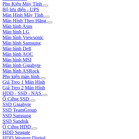
Phụ Kiện Máy Tính
Bộ lưu điện - UPS
Màn Hình Máy Tính
Màn Hình Theo Hãng
Màn hình Asus
Màn hình LG
Màn hình Viewsonic
Màn hình Samsung
Màn hình Dell
Màn hình AOC
Màn hình MSI
Màn hình Gigabyte
Màn hình ASRock
Phụ kiện màn hình
Giá Treo 1 Màn Hình
Giá Treo 2 Màn Hình
HDD - SSD - NAS
Ổ Cứng SSD
SSD Gigabyte
SSD TeamGroup
SSD Samsung
SSD Sandisk
Ổ Cứng HDD
HDD Seagate
HDD Western Digital