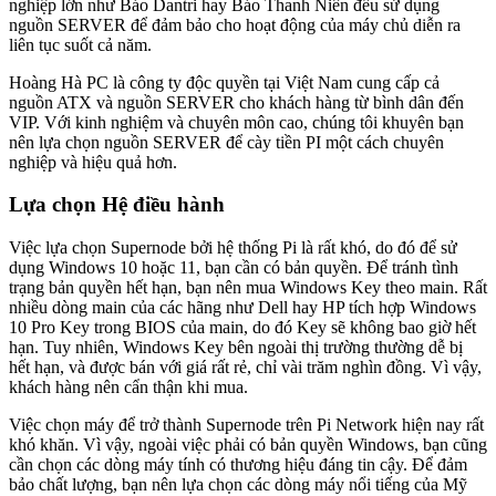
nghiệp lớn như Báo Dantri hay Báo Thanh Niên đều sử dụng
nguồn SERVER để đảm bảo cho hoạt động của máy chủ diễn ra
liên tục suốt cả năm.
Hoàng Hà PC là công ty độc quyền tại Việt Nam cung cấp cả
nguồn ATX và nguồn SERVER cho khách hàng từ bình dân đến
VIP. Với kinh nghiệm và chuyên môn cao, chúng tôi khuyên bạn
nên lựa chọn nguồn SERVER để cày tiền PI một cách chuyên
nghiệp và hiệu quả hơn.
Lựa chọn Hệ điều hành
Việc lựa chọn Supernode bởi hệ thống Pi là rất khó, do đó để sử
dụng Windows 10 hoặc 11, bạn cần có bản quyền. Để tránh tình
trạng bản quyền hết hạn, bạn nên mua Windows Key theo main. Rất
nhiều dòng main của các hãng như Dell hay HP tích hợp Windows
10 Pro Key trong BIOS của main, do đó Key sẽ không bao giờ hết
hạn. Tuy nhiên, Windows Key bên ngoài thị trường thường dễ bị
hết hạn, và được bán với giá rất rẻ, chỉ vài trăm nghìn đồng. Vì vậy,
khách hàng nên cẩn thận khi mua.
Việc chọn máy để trở thành Supernode trên Pi Network hiện nay rất
khó khăn. Vì vậy, ngoài việc phải có bản quyền Windows, bạn cũng
cần chọn các dòng máy tính có thương hiệu đáng tin cậy. Để đảm
bảo chất lượng, bạn nên lựa chọn các dòng máy nổi tiếng của Mỹ