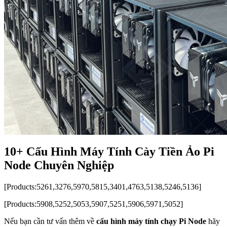
10+ Cấu Hình Máy Tính Cày Tiền Ảo Pi
Node Chuyên Nghiệp
[Products:5261,3276,5970,5815,3401,4763,5138,5246,5136]
[Products:5908,5252,5053,5907,5251,5906,5971,5052]
Nếu bạn cần tư vấn thêm về
cấu hình máy tính chạy Pi Node
hãy