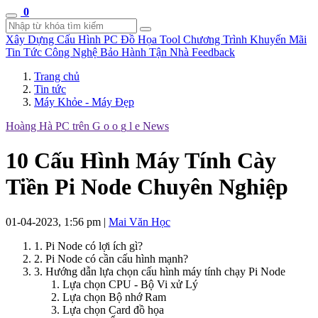
0
Xây Dựng Cấu Hình
PC Đồ Họa Tool
Chương Trình Khuyến Mãi
Tin Tức Công Nghệ
Bảo Hành Tận Nhà
Feedback
Trang chủ
Tin tức
Máy Khỏe - Máy Đẹp
Hoàng Hà PC trên
G
o
o
g
l
e
News
10 Cấu Hình Máy Tính Cày
Tiền Pi Node Chuyên Nghiệp
01-04-2023, 1:56 pm
|
Mai Văn Học
1. Pi Node có lợi ích gì?
2. Pi Node có cần cấu hình mạnh?
3. Hướng dẫn lựa chọn cấu hình máy tính chạy Pi Node
Lựa chọn CPU - Bộ Vi xử Lý
Lựa chọn Bộ nhớ Ram
Lựa chọn Card đồ họa