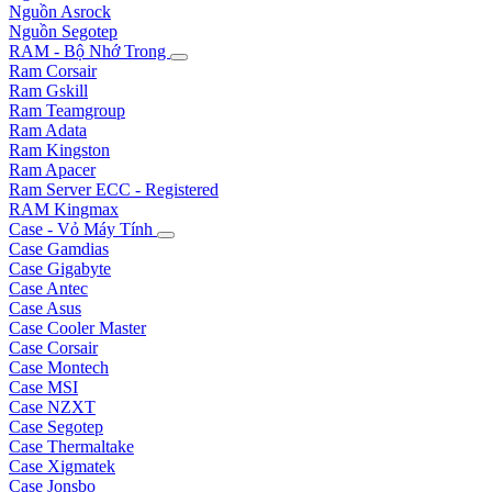
Nguồn Asrock
Nguồn Segotep
RAM - Bộ Nhớ Trong
Ram Corsair
Ram Gskill
Ram Teamgroup
Ram Adata
Ram Kingston
Ram Apacer
Ram Server ECC - Registered
RAM Kingmax
Case - Vỏ Máy Tính
Case Gamdias
Case Gigabyte
Case Antec
Case Asus
Case Cooler Master
Case Corsair
Case Montech
Case MSI
Case NZXT
Case Segotep
Case Thermaltake
Case Xigmatek
Case Jonsbo