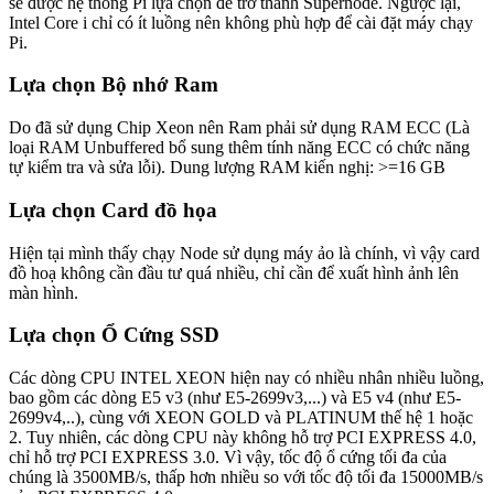
sẽ được hệ thống Pi lựa chọn để trở thành Supernode. Ngược lại,
Intel Core i chỉ có ít luồng nên không phù hợp để cài đặt máy chạy
Pi.
Lựa chọn Bộ nhớ Ram
Do đã sử dụng Chip Xeon nên Ram phải sử dụng RAM ECC (Là
loại RAM Unbuffered bổ sung thêm tính năng ECC có chức năng
tự kiểm tra và sửa lỗi). Dung lượng RAM kiến nghị: >=16 GB
Lựa chọn Card đồ họa
Hiện tại mình thấy chạy Node sử dụng máy ảo là chính, vì vậy card
đồ hoạ không cần đầu tư quá nhiều, chỉ cần để xuất hình ảnh lên
màn hình.
Lựa chọn Ổ Cứng SSD
Các dòng CPU INTEL XEON hiện nay có nhiều nhân nhiều luồng,
bao gồm các dòng E5 v3 (như E5-2699v3,...) và E5 v4 (như E5-
2699v4,..), cùng với XEON GOLD và PLATINUM thế hệ 1 hoặc
2. Tuy nhiên, các dòng CPU này không hỗ trợ PCI EXPRESS 4.0,
chỉ hỗ trợ PCI EXPRESS 3.0. Vì vậy, tốc độ ổ cứng tối đa của
chúng là 3500MB/s, thấp hơn nhiều so với tốc độ tối đa 15000MB/s