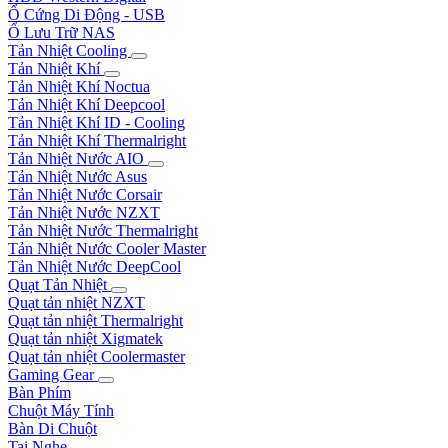
Ổ Cứng Di Động - USB
Ổ Lưu Trữ NAS
Tản Nhiệt Cooling
Tản Nhiệt Khí
Tản Nhiệt Khí Noctua
Tản Nhiệt Khí Deepcool
Tản Nhiệt Khí ID - Cooling
Tản Nhiệt Khí Thermalright
Tản Nhiệt Nước AIO
Tản Nhiệt Nước Asus
Tản Nhiệt Nước Corsair
Tản Nhiệt Nước NZXT
Tản Nhiệt Nước Thermalright
Tản Nhiệt Nước Cooler Master
Tản Nhiệt Nước DeepCool
Quạt Tản Nhiệt
Quạt tản nhiệt NZXT
Quạt tản nhiệt Thermalright
Quạt tản nhiệt Xigmatek
Quạt tản nhiệt Coolermaster
Gaming Gear
Bàn Phím
Chuột Máy Tính
Bàn Di Chuột
Tai Nghe