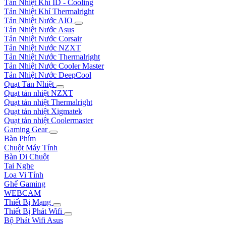
Tản Nhiệt Khí ID - Cooling
Tản Nhiệt Khí Thermalright
Tản Nhiệt Nước AIO
Tản Nhiệt Nước Asus
Tản Nhiệt Nước Corsair
Tản Nhiệt Nước NZXT
Tản Nhiệt Nước Thermalright
Tản Nhiệt Nước Cooler Master
Tản Nhiệt Nước DeepCool
Quạt Tản Nhiệt
Quạt tản nhiệt NZXT
Quạt tản nhiệt Thermalright
Quạt tản nhiệt Xigmatek
Quạt tản nhiệt Coolermaster
Gaming Gear
Bàn Phím
Chuột Máy Tính
Bàn Di Chuột
Tai Nghe
Loa Vi Tính
Ghế Gaming
WEBCAM
Thiết Bị Mạng
Thiết Bị Phát Wifi
Bộ Phát Wifi Asus