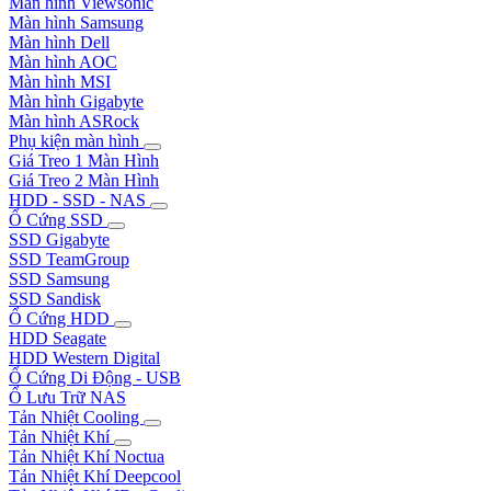
Màn hình Viewsonic
Màn hình Samsung
Màn hình Dell
Màn hình AOC
Màn hình MSI
Màn hình Gigabyte
Màn hình ASRock
Phụ kiện màn hình
Giá Treo 1 Màn Hình
Giá Treo 2 Màn Hình
HDD - SSD - NAS
Ổ Cứng SSD
SSD Gigabyte
SSD TeamGroup
SSD Samsung
SSD Sandisk
Ổ Cứng HDD
HDD Seagate
HDD Western Digital
Ổ Cứng Di Động - USB
Ổ Lưu Trữ NAS
Tản Nhiệt Cooling
Tản Nhiệt Khí
Tản Nhiệt Khí Noctua
Tản Nhiệt Khí Deepcool