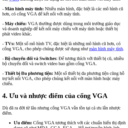
-
Màn hình máy tính:
Nhiều màn hình, đặc biệt là các mô hình cũ
hơn, có cổng VGA để kết nối với máy tính.
-
Máy chiếu:
VGA thường được dùng trong môi trường giáo dục
và doanh nghiệp để kết nối máy chiếu với máy tính hoặc thiết bị
phát video khác.
-
TVs:
Một số mô hình TV, đặc biệt là những mô hình cũ hơn, có
cổng VGA, cho phép chúng được sử dụng như
màn hình máy tính
.
-
Bộ chuyển đổi và Switches
: Để tương thích với thiết bị cũ, nhiều
bộ chuyển đổi và switch video bao gồm cổng VGA.
-
Thiết bị Đa phương tiện:
Một số thiết bị đa phương tiện cũng hỗ
trợ kết nối VGA, cho phép chúng kết nối với màn hình hoặc máy
chiếu.
4. Ưu và nhược điểm của cổng VGA
Dù đã ra đời từ lâu nhưng cổng VGA vẫn tồn tại cả ưu lẫn nhược
điểm.
Ưu điểm:
Cổng VGA tương thích với các chuẩn hiển thị định
dạng cũ như MDA, CGA, EGA… Hỗ trợ truyền hình ảnh