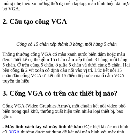
mỏng nhẹ theo xu hướng thời đại nên laptop, màn hình hiện đã lược
bỏ VGA.
2. Cấu tạo cổng VGA
Cổng có 15 chân xếp thành 3 hàng, mỗi hàng 5 chân
Thông thường cổng VGA có màu xanh nước biển đậm hoặc màu
đen. Thiết kế cụ thể gồm 15 chân cắm xếp thành 3 hàng, mỗi hàng
5 chân. Ở trên cùng 5 chân, ở giữa 5 chân và dưới cùng 5 chân. Hai
bên cổng là 2 vít xoắn cố định đầu nối vào vị trí. Lúc kết nối 15
chân đầu cổng VGA sẽ kết nối 15 điểm tiếp xúc của ổ cắm VGA
truyền tín hiệu.
3. Cổng VGA có trên các thiết bị nào?
Cổng VGA (Video Graphics Array), một chuẩn kết nối video phổ
biến trong quá khứ, thường xuất hiện trên nhiều loại thiết bị, bao
gồm:
-
Máy tính xách tay và máy tính để bàn:
Đặc biệt là các mô hình
cũ,
VGA
thường được sử dụng để kết nối màn hình với máy tính.