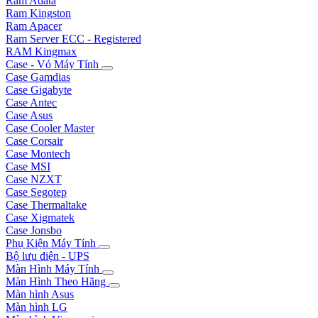
Ram Adata
Ram Kingston
Ram Apacer
Ram Server ECC - Registered
RAM Kingmax
Case - Vỏ Máy Tính
Case Gamdias
Case Gigabyte
Case Antec
Case Asus
Case Cooler Master
Case Corsair
Case Montech
Case MSI
Case NZXT
Case Segotep
Case Thermaltake
Case Xigmatek
Case Jonsbo
Phụ Kiện Máy Tính
Bộ lưu điện - UPS
Màn Hình Máy Tính
Màn Hình Theo Hãng
Màn hình Asus
Màn hình LG