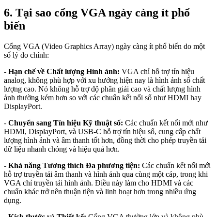
6. Tại sao cổng VGA ngày càng ít phổ
biến
Cổng VGA (Video Graphics Array) ngày càng ít phổ biến do một
số lý do chính:
-
Hạn chế về Chất lượng Hình ảnh:
VGA chỉ hỗ trợ tín hiệu
analog, không phù hợp với xu hướng hiện nay là hình ảnh số chất
lượng cao. Nó không hỗ trợ độ phân giải cao và chất lượng hình
ảnh thường kém hơn so với các chuẩn kết nối số như HDMI hay
DisplayPort.
-
Chuyển sang Tín hiệu Kỹ thuật số:
Các chuẩn kết nối mới như
HDMI, DisplayPort, và USB-C hỗ trợ tín hiệu số, cung cấp chất
lượng hình ảnh và âm thanh tốt hơn, đồng thời cho phép truyền tải
dữ liệu nhanh chóng và hiệu quả hơn.
-
Khả năng Tương thích Đa phương tiện:
Các chuẩn kết nối mới
hỗ trợ truyền tải âm thanh và hình ảnh qua cùng một cáp, trong khi
VGA chỉ truyền tải hình ảnh. Điều này làm cho HDMI và các
chuẩn khác trở nên thuận tiện và linh hoạt hơn trong nhiều ứng
dụng.
-
Kích thước và Thiết kế:
Cổng VGA thường lớn và không phù