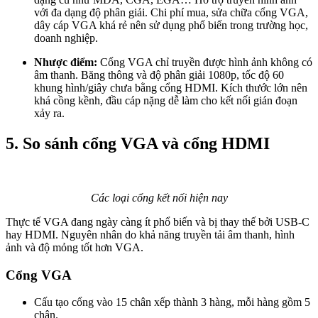
với đa dạng độ phân giải. Chi phí mua, sửa chữa cổng VGA,
dây cáp VGA khá rẻ nên sử dụng phổ biến trong trường học,
doanh nghiệp.
Nhược điểm:
Cổng VGA chỉ truyền được hình ảnh không có
âm thanh. Băng thông và độ phân giải 1080p, tốc độ 60
khung hình/giây chưa bằng cổng HDMI. Kích thước lớn nên
khá cồng kềnh, đầu cáp nặng dễ làm cho kết nối gián đoạn
xảy ra.
5. So sánh cổng VGA và cổng HDMI
Các
loại cổng kết nối hiện nay
Thực tế VGA đang ngày càng ít phổ biến và bị thay thế bởi USB-C
hay HDMI. Nguyên nhân do khả năng truyền tải âm thanh, hình
ảnh và độ mỏng tốt hơn VGA.
Cổng VGA
Cấu tạo cổng vào 15 chân xếp thành 3 hàng, mỗi hàng gồm 5
chân.