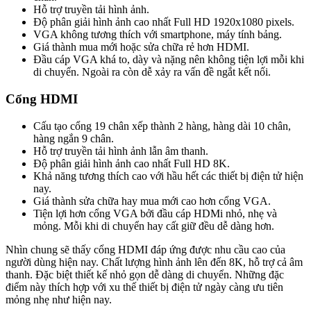
Hỗ trợ truyền tải hình ảnh.
Độ phân giải hình ảnh cao nhất Full HD 1920x1080 pixels.
VGA không tương thích với smartphone, máy tính bảng.
Giá thành mua mới hoặc sửa chữa rẻ hơn HDMI.
Đầu cáp VGA khá to, dày và nặng nên không tiện lợi mỗi khi
di chuyển. Ngoài ra còn dễ xảy ra vấn đề ngắt kết nối.
Cổng HDMI
Cấu tạo cổng 19 chân xếp thành 2 hàng, hàng dài 10 chân,
hàng ngắn 9 chân.
Hỗ trợ truyền tải hình ảnh lẫn âm thanh.
Độ phân giải hình ảnh cao nhất Full HD 8K.
Khả năng tương thích cao với hầu hết các thiết bị điện tử hiện
nay.
Giá thành sửa chữa hay mua mới cao hơn cổng VGA.
Tiện lợi hơn cổng VGA bởi đầu cáp HDMi nhỏ, nhẹ và
mỏng. Mỗi khi di chuyển hay cất giữ đều dễ dàng hơn.
Nhìn chung sẽ thấy cổng HDMI đáp ứng được nhu cầu cao của
người dùng hiện nay. Chất lượng hình ảnh lên đến 8K, hỗ trợ cả âm
thanh. Đặc biệt thiết kế nhỏ gọn dễ dàng di chuyển. Những đặc
điểm này thích hợp với xu thế thiết bị điện tử ngày càng ưu tiên
mỏng nhẹ như hiện nay.