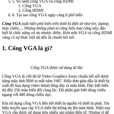
5. So sánh cổng VGA và cổng HDMI
Cổng VGA
Cổng HDMI
6. Tại sao cổng VGA ngày càng ít phổ biến
Cổng VGA
xuất hiện phổ biến trên thiết bị điện tử như tivi, laptop,
máy chiếu…. Nhưng không phải ai cũng hiểu loại cổng này, đặc
biệt là chức năng và ưu nhược điểm. Hơn nữa VGA và cổng HDMI
cũng có sự khác biệt dù đều là chuẩn kết nối.
1. Cổng VGA là gì?
Cổng VGA được sử dụng từ lâu
Cổng VGA là viết tắt từ Video Graphics Array chuẩn kết nối được
hãng máy tính IBM ra mắt năm 1987. Hiểu đơn giản đây là thiết bị
xuất đồ họa dạng video thành từng dãy ra màn hình. Đặc biệt hiển
thị đến 256 màu biến đổi cùng lúc. Độ phân giải 640 dòng chiều
ngang với 480 dòng chiều dọc.
Khi sử dụng cổng VGA liên kết thiết bị nguồn và thiết bị phát. Tín
hiệu truyền qua cáp VGA hiển thị thông tin lên màn hình. Hiện nay
VGA vẫn được sử dụng trên nhiều sản phẩm điện tử. Nhưng vì để