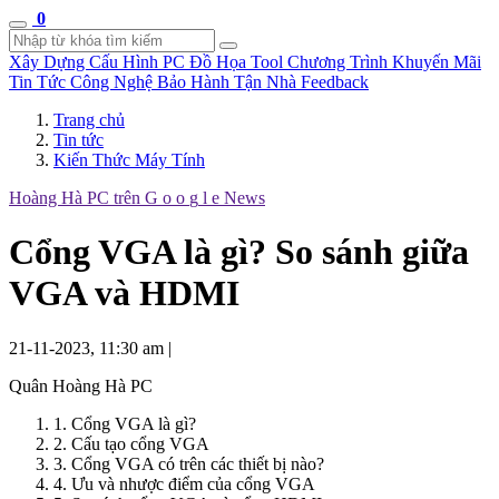
0
Xây Dựng Cấu Hình
PC Đồ Họa Tool
Chương Trình Khuyến Mãi
Tin Tức Công Nghệ
Bảo Hành Tận Nhà
Feedback
Trang chủ
Tin tức
Kiến Thức Máy Tính
Hoàng Hà PC trên
G
o
o
g
l
e
News
Cổng VGA là gì? So sánh giữa
VGA và HDMI
21-11-2023, 11:30 am
|
Quân Hoàng Hà PC
1. Cổng VGA là gì?
2. Cấu tạo cổng VGA
3. Cổng VGA có trên các thiết bị nào?
4. Ưu và nhược điểm của cổng VGA