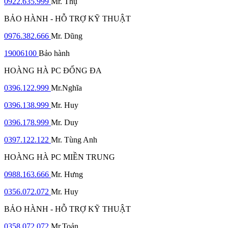
0922.635.999
Mr. Thụ
BẢO HÀNH - HỖ TRỢ KỸ THUẬT
0976.382.666
Mr. Dũng
19006100
Bảo hành
HOÀNG HÀ PC ĐỐNG ĐA
0396.122.999
Mr.Nghĩa
0396.138.999
Mr. Huy
0396.178.999
Mr. Duy
0397.122.122
Mr. Tùng Anh
HOÀNG HÀ PC MIỀN TRUNG
0988.163.666
Mr. Hưng
0356.072.072
Mr. Huy
BẢO HÀNH - HỖ TRỢ KỸ THUẬT
0358.072.072
Mr.Toản