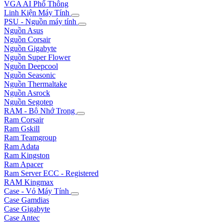
VGA AI Phổ Thông
Linh Kiện Máy Tính
PSU - Nguồn máy tính
Nguồn Asus
Nguồn Corsair
Nguồn Gigabyte
Nguồn Super Flower
Nguồn Deepcool
Nguồn Seasonic
Nguồn Thermaltake
Nguồn Asrock
Nguồn Segotep
RAM - Bộ Nhớ Trong
Ram Corsair
Ram Gskill
Ram Teamgroup
Ram Adata
Ram Kingston
Ram Apacer
Ram Server ECC - Registered
RAM Kingmax
Case - Vỏ Máy Tính
Case Gamdias
Case Gigabyte
Case Antec