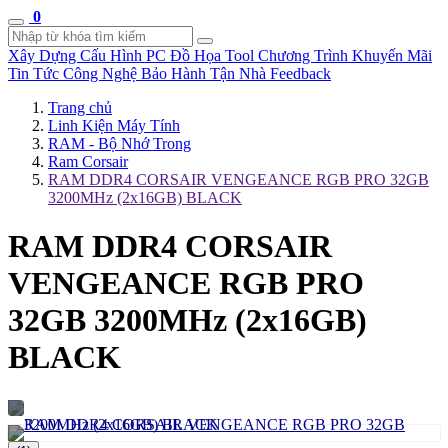
0
Xây Dựng Cấu Hình
PC Đồ Họa Tool
Chương Trình Khuyến Mãi
Tin Tức Công Nghệ
Bảo Hành Tận Nhà
Feedback
Trang chủ
Linh Kiện Máy Tính
RAM - Bộ Nhớ Trong
Ram Corsair
RAM DDR4 CORSAIR VENGEANCE RGB PRO 32GB
3200MHz (2x16GB) BLACK
RAM DDR4 CORSAIR
VENGEANCE RGB PRO
32GB 3200MHz (2x16GB)
BLACK