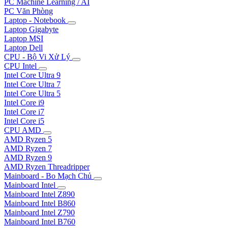
PC Machine Learning / AI
PC Văn Phòng
Laptop - Notebook
Laptop Gigabyte
Laptop MSI
Laptop Dell
CPU - Bộ Vi Xử Lý
CPU Intel
Intel Core Ultra 9
Intel Core Ultra 7
Intel Core Ultra 5
Intel Core i9
Intel Core i7
Intel Core i5
CPU AMD
AMD Ryzen 5
AMD Ryzen 7
AMD Ryzen 9
AMD Ryzen Threadripper
Mainboard - Bo Mạch Chủ
Mainboard Intel
Mainboard Intel Z890
Mainboard Intel B860
Mainboard Intel Z790
Mainboard Intel B760