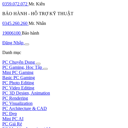
0359.072.072
Mr. Kiên
BẢO HÀNH - HỖ TRỢ KỸ THUẬT
0345.260.260
Mr. Nhân
19006100
Bảo hành
Đăng Nhập
Danh mục
PC Chuyên Dụng
PC Gaming, Học Tập
Mini PC Gaming
Basic PC Gaming
PC Photo Editing
PC Video Editing
PC 3D Design, Animation
PC Rendering
PC Visualization
PC Architecture & CAD
PC Đẹp
Mini PC AI
PC Giá Rẻ