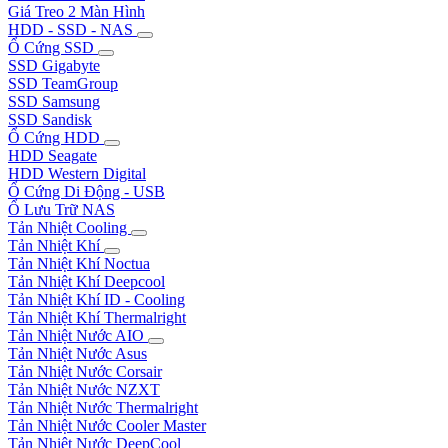
Giá Treo 2 Màn Hình
HDD - SSD - NAS
Ổ Cứng SSD
SSD Gigabyte
SSD TeamGroup
SSD Samsung
SSD Sandisk
Ổ Cứng HDD
HDD Seagate
HDD Western Digital
Ổ Cứng Di Động - USB
Ổ Lưu Trữ NAS
Tản Nhiệt Cooling
Tản Nhiệt Khí
Tản Nhiệt Khí Noctua
Tản Nhiệt Khí Deepcool
Tản Nhiệt Khí ID - Cooling
Tản Nhiệt Khí Thermalright
Tản Nhiệt Nước AIO
Tản Nhiệt Nước Asus
Tản Nhiệt Nước Corsair
Tản Nhiệt Nước NZXT
Tản Nhiệt Nước Thermalright
Tản Nhiệt Nước Cooler Master
Tản Nhiệt Nước DeepCool