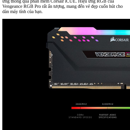
ứng thông qua phần mềm Corsair iCUE. Hiệu ứng RGB của
Vengeance RGB Pro rất ấn tượng, mang đến vẻ đẹp cuốn hút cho
dàn máy tính của bạn.