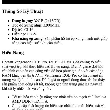
Thông Số Kỹ Thuật
Dung lượng
: 32GB (2x16GB).
Tốc độ xung nhịp
: 3200MHz.
Độ trễ
: CL16.
Điện áp
: 1.35V.
Khả năng ép xung
: Sản phẩm hỗ trợ ép xung mạnh mẽ, giúp
nâng cao hiệu suất khi cần thiết.
Hiệu Năng
Corsair Vengeance RGB Pro 32GB 3200MHz đã chứng tỏ hiệu
suất vượt trội khi thực hiện các tác vụ nặng, từ chơi game đòi hỏi
cấu hình cao đến các công việc đồ họa phức tạp. So với các dòng
RAM khác trên thị trường, Vengeance RGB Pro có hiệu năng ấn
tượng và độ ổn định cao. Đánh giá từ người dùng thực tế cho thấy
sản phẩm hoạt động rất tốt, không gặp tình trạng giật lag ngay cả
khi xử lý nhiều tác vụ cùng lúc.
Tối ưu hóa cho hiệu năng cao nhất trên bo mạch chủ Intel và
AMD DDR4 mới nhất.
Cung cấp chất lượng tín hiệu cao nhất cho mức hiệu suất và