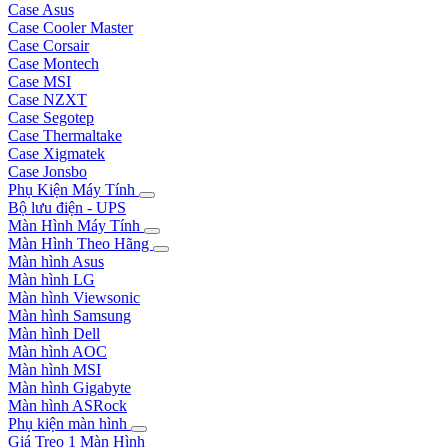
Case Asus
Case Cooler Master
Case Corsair
Case Montech
Case MSI
Case NZXT
Case Segotep
Case Thermaltake
Case Xigmatek
Case Jonsbo
Phụ Kiện Máy Tính
Bộ lưu điện - UPS
Màn Hình Máy Tính
Màn Hình Theo Hãng
Màn hình Asus
Màn hình LG
Màn hình Viewsonic
Màn hình Samsung
Màn hình Dell
Màn hình AOC
Màn hình MSI
Màn hình Gigabyte
Màn hình ASRock
Phụ kiện màn hình
Giá Treo 1 Màn Hình