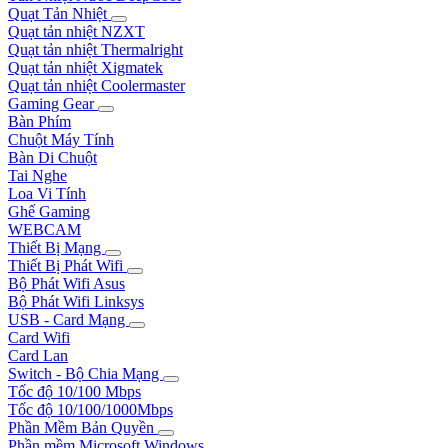
Quạt Tản Nhiệt
Quạt tản nhiệt NZXT
Quạt tản nhiệt Thermalright
Quạt tản nhiệt Xigmatek
Quạt tản nhiệt Coolermaster
Gaming Gear
Bàn Phím
Chuột Máy Tính
Bàn Di Chuột
Tai Nghe
Loa Vi Tính
Ghế Gaming
WEBCAM
Thiết Bị Mạng
Thiết Bị Phát Wifi
Bộ Phát Wifi Asus
Bộ Phát Wifi Linksys
USB - Card Mạng
Card Wifi
Card Lan
Switch - Bộ Chia Mạng
Tốc độ 10/100 Mbps
Tốc độ 10/100/1000Mbps
Phần Mềm Bản Quyền
Phần mềm Microsoft Windows