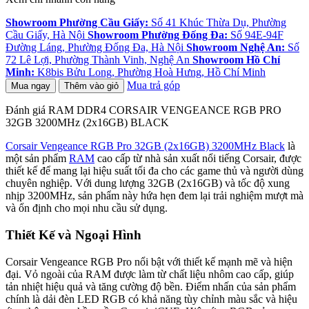
Showroom Phường Cầu Giấy:
Số 41 Khúc Thừa Dụ, Phường
Cầu Giấy, Hà Nội
Showroom Phường Đống Đa:
Số 94E-94F
Đường Láng, Phường Đống Đa, Hà Nội
Showroom Nghệ An:
Số
72 Lê Lợi, Phường Thành Vinh, Nghệ An
Showroom Hồ Chí
Minh:
K8bis Bửu Long, Phường Hoà Hưng, Hồ Chí Minh
Mua trả góp
Mua ngay
Thêm vào giỏ
Đánh giá RAM DDR4 CORSAIR VENGEANCE RGB PRO
32GB 3200MHz (2x16GB) BLACK
Corsair Vengeance RGB Pro 32GB (2x16GB) 3200MHz Black
là
một sản phẩm
RAM
cao cấp từ nhà sản xuất nổi tiếng Corsair, được
thiết kế để mang lại hiệu suất tối đa cho các game thủ và người dùng
chuyên nghiệp. Với dung lượng 32GB (2x16GB) và tốc độ xung
nhịp 3200MHz, sản phẩm này hứa hẹn đem lại trải nghiệm mượt mà
và ổn định cho mọi nhu cầu sử dụng.
Thiết Kế và Ngoại Hình
Corsair Vengeance RGB Pro nổi bật với thiết kế mạnh mẽ và hiện
đại. Vỏ ngoài của RAM được làm từ chất liệu nhôm cao cấp, giúp
tản nhiệt hiệu quả và tăng cường độ bền. Điểm nhấn của sản phẩm
chính là dải đèn LED RGB có khả năng tùy chỉnh màu sắc và hiệu