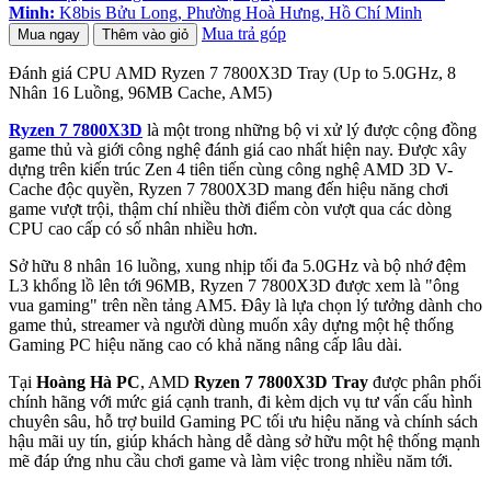
Minh:
K8bis Bửu Long, Phường Hoà Hưng, Hồ Chí Minh
Mua trả góp
Mua ngay
Thêm vào giỏ
Đánh giá CPU AMD Ryzen 7 7800X3D Tray (Up to 5.0GHz, 8
Nhân 16 Luồng, 96MB Cache, AM5)
Ryzen 7 7800X3D
là một trong những bộ vi xử lý được cộng đồng
game thủ và giới công nghệ đánh giá cao nhất hiện nay. Được xây
dựng trên kiến trúc Zen 4 tiên tiến cùng công nghệ AMD 3D V-
Cache độc quyền, Ryzen 7 7800X3D mang đến hiệu năng chơi
game vượt trội, thậm chí nhiều thời điểm còn vượt qua các dòng
CPU cao cấp có số nhân nhiều hơn.
Sở hữu 8 nhân 16 luồng, xung nhịp tối đa 5.0GHz và bộ nhớ đệm
L3 khổng lồ lên tới 96MB, Ryzen 7 7800X3D được xem là "ông
vua gaming" trên nền tảng AM5. Đây là lựa chọn lý tưởng dành cho
game thủ, streamer và người dùng muốn xây dựng một hệ thống
Gaming PC hiệu năng cao có khả năng nâng cấp lâu dài.
Tại
Hoàng Hà PC
, AMD
Ryzen 7 7800X3D Tray
được phân phối
chính hãng với mức giá cạnh tranh, đi kèm dịch vụ tư vấn cấu hình
chuyên sâu, hỗ trợ build Gaming PC tối ưu hiệu năng và chính sách
hậu mãi uy tín, giúp khách hàng dễ dàng sở hữu một hệ thống mạnh
mẽ đáp ứng nhu cầu chơi game và làm việc trong nhiều năm tới.