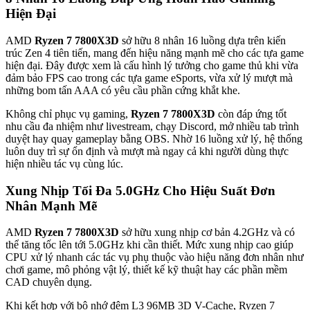
Hiện Đại
AMD
Ryzen 7 7800X3D
sở hữu 8 nhân 16 luồng dựa trên kiến
trúc Zen 4 tiên tiến, mang đến hiệu năng mạnh mẽ cho các tựa game
hiện đại. Đây được xem là cấu hình lý tưởng cho game thủ khi vừa
đảm bảo FPS cao trong các tựa game eSports, vừa xử lý mượt mà
những bom tấn AAA có yêu cầu phần cứng khắt khe.
Không chỉ phục vụ gaming,
Ryzen 7 7800X3D
còn đáp ứng tốt
nhu cầu đa nhiệm như livestream, chạy Discord, mở nhiều tab trình
duyệt hay quay gameplay bằng OBS. Nhờ 16 luồng xử lý, hệ thống
luôn duy trì sự ổn định và mượt mà ngay cả khi người dùng thực
hiện nhiều tác vụ cùng lúc.
Xung Nhịp Tối Đa 5.0GHz Cho Hiệu Suất Đơn
Nhân Mạnh Mẽ
AMD
Ryzen 7 7800X3D
sở hữu xung nhịp cơ bản 4.2GHz và có
thể tăng tốc lên tới 5.0GHz khi cần thiết. Mức xung nhịp cao giúp
CPU xử lý nhanh các tác vụ phụ thuộc vào hiệu năng đơn nhân như
chơi game, mô phỏng vật lý, thiết kế kỹ thuật hay các phần mềm
CAD chuyên dụng.
Khi kết hợp với bộ nhớ đệm L3 96MB 3D V-Cache, Ryzen 7