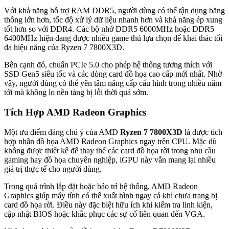
Với khả năng hỗ trợ RAM DDR5, người dùng có thể tận dụng băng
thông lớn hơn, tốc độ xử lý dữ liệu nhanh hơn và khả năng ép xung
tốt hơn so với DDR4. Các bộ nhớ DDR5 6000MHz hoặc DDR5
6400MHz hiện đang được nhiều game thủ lựa chọn để khai thác tối
đa hiệu năng của Ryzen 7 7800X3D.
Bên cạnh đó, chuẩn PCIe 5.0 cho phép hệ thống tương thích với
SSD Gen5 siêu tốc và các dòng card đồ họa cao cấp mới nhất. Nhờ
vậy, người dùng có thể yên tâm nâng cấp cấu hình trong nhiều năm
tới mà không lo nền tảng bị lỗi thời quá sớm.
Tích Hợp AMD Radeon Graphics
Một ưu điểm đáng chú ý của AMD
Ryzen 7 7800X3D
là được tích
hợp nhân đồ họa AMD Radeon Graphics ngay trên CPU. Mặc dù
không được thiết kế để thay thế các card đồ họa rời trong nhu cầu
gaming hay đồ họa chuyên nghiệp, iGPU này vẫn mang lại nhiều
giá trị thực tế cho người dùng.
Trong quá trình lắp đặt hoặc bảo trì hệ thống, AMD Radeon
Graphics giúp máy tính có thể xuất hình ngay cả khi chưa trang bị
card đồ họa rời. Điều này đặc biệt hữu ích khi kiểm tra linh kiện,
cập nhật BIOS hoặc khắc phục các sự cố liên quan đến VGA.