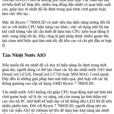
sở hữu thiết kế tháp đôi, nhiều ống đồng dẫn nhiệt và quạt hiệu suất
cao, giúp duy trì nhiệt độ ổn định trong quá trình chơi game hoặc
làm việc liên tục.
Mặc dù Ryzen 7 7800X3D có mức tiêu thụ điện năng tương đối tối
ưu so với nhiều CPU hiệu năng cao khác, việc sử dụng một bộ tản
khí chất lượng vẫn rất cần thiết để đảm bảo CPU luôn hoạt động ở
mức xung nhịp tối đa. Đây cũng là giải pháp được nhiều game thủ
lựa chọn nhờ hiệu quả làm mát tốt, độ bền cao và chi phí đầu tư hợp
lý.
Tản Nhiệt Nước AIO
Nếu muốn tối ưu nhiệt độ và duy trì hiệu năng ổn định trong thời
gian dài, người dùng có thể lựa chọn các bộ tản nhiệt nước AIO như
DeepCool LE520, DeepCool LT720 hoặc MSI MAG CoreLiquid.
Đây đều là những giải pháp làm mát hiệu quả, phù hợp với các hệ
thống gaming cao cấp sử dụng AMD Ryzen 7 7800X3D.
Tản nhiệt nước AIO không chỉ giúp CPU hoạt động mát mẻ hơn khi
chơi game hoặc xử lý tác vụ nặng, mà còn mang lại tính thẩm mỹ
cao cho bộ PC nhờ thiết kế hiện đại và hệ thống đèn LED RGB trên
nhiều phiên bản. Đối với Ryzen 7 7800X3D, người dùng nên ưu
tiên các mẫu AIO từ 240mm trở lên để đảm bảo khả năng tản nhiệt