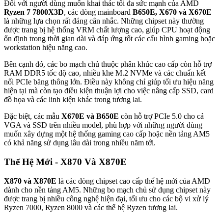
Đối với người dùng muốn khai thác tối đa sức mạnh của AMD
Ryzen 7 7800X3D
, các dòng mainboard
B650E, X670 và X670E
là những lựa chọn rất đáng cân nhắc. Những chipset này thường
được trang bị hệ thống VRM chất lượng cao, giúp CPU hoạt động
ổn định trong thời gian dài và đáp ứng tốt các cấu hình gaming hoặc
workstation hiệu năng cao.
Bên cạnh đó, các bo mạch chủ thuộc phân khúc cao cấp còn hỗ trợ
RAM DDR5 tốc độ cao, nhiều khe M.2 NVMe và các chuẩn kết
nối PCIe băng thông lớn. Điều này không chỉ giúp tối ưu hiệu năng
hiện tại mà còn tạo điều kiện thuận lợi cho việc nâng cấp SSD, card
đồ họa và các linh kiện khác trong tương lai.
Đặc biệt, các mẫu
X670E và B650E
còn hỗ trợ PCIe 5.0 cho cả
VGA và SSD trên nhiều model, phù hợp với những người dùng
muốn xây dựng một hệ thống gaming cao cấp hoặc nền tảng AM5
có khả năng sử dụng lâu dài trong nhiều năm tới.
Thế Hệ Mới - X870 Và X870E
X870 và X870E
là các dòng chipset cao cấp thế hệ mới của AMD
dành cho nền tảng AM5. Những bo mạch chủ sử dụng chipset này
được trang bị nhiều công nghệ hiện đại, tối ưu cho các bộ vi xử lý
Ryzen 7000, Ryzen 8000 và các thế hệ Ryzen tương lai.