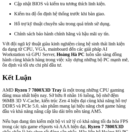
Cập nhật BIOS và kiểm tra tương thích linh kiện.
Kiểm tra độ ổn định hệ thống trước khi bàn giao.
Hỗ trợ kỹ thuật chuyên sâu trong quá trình sử dụng.
Chính sách bảo hành chính hãng và hậu mãi uy tín.
Với đội ngũ kỹ thuật giàu kinh nghiệm cùng hệ sinh thái linh kiện
đa dạng từ CPU, VGA, mainboard đến các giải pháp AI
Workstation và GPU Server,
Hoàng Hà PC
luôn sẵn sàng đồng
hành cùng khách hàng trong việc xây dựng những bộ PC mạnh mẽ,
ổn định và tối ưu chi phí đầu tư.
Kết Luận
AMD
Ryzen 7 7800X3D Tray
là một trong những CPU gaming
đáng mua nhất hiện nay. Sở hữu 8 nhân 16 luồng, bộ nhớ đệm
96MB 3D V-Cache, kiến trúc Zen 4 hiện đại cùng khả năng hỗ trợ
DDR5 và PCIe 5.0, sản phẩm mang lại hiệu năng chơi game hàng
đầu và khả năng nâng cấp lâu dài trên nền tảng AM5.
Nếu bạn đang tìm kiếm một bộ vi xử lý có khả năng tối đa hóa FPS
trong các tựa game eSports và AAA hiện đại,
Ryzen 7 7800X3D
chắc chắn là lựa chọn rất đáng cân nhắc. Hãy liên hệ Hoàng Hà PC