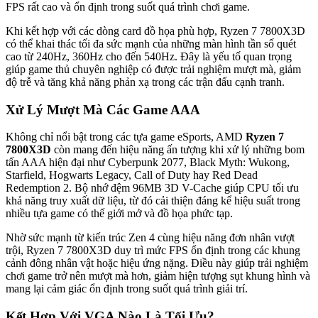
FPS rất cao và ổn định trong suốt quá trình chơi game.
Khi kết hợp với các dòng card đồ họa phù hợp, Ryzen 7 7800X3D
có thể khai thác tối đa sức mạnh của những màn hình tần số quét
cao từ 240Hz, 360Hz cho đến 540Hz. Đây là yếu tố quan trọng
giúp game thủ chuyên nghiệp có được trải nghiệm mượt mà, giảm
độ trễ và tăng khả năng phản xạ trong các trận đấu cạnh tranh.
Xử Lý Mượt Mà Các Game AAA
Không chỉ nổi bật trong các tựa game eSports, AMD
Ryzen 7
7800X3D
còn mang đến hiệu năng ấn tượng khi xử lý những bom
tấn AAA hiện đại như Cyberpunk 2077, Black Myth: Wukong,
Starfield, Hogwarts Legacy, Call of Duty hay Red Dead
Redemption 2. Bộ nhớ đệm 96MB 3D V-Cache giúp CPU tối ưu
khả năng truy xuất dữ liệu, từ đó cải thiện đáng kể hiệu suất trong
nhiều tựa game có thế giới mở và đồ họa phức tạp.
Nhờ sức mạnh từ kiến trúc Zen 4 cùng hiệu năng đơn nhân vượt
trội, Ryzen 7 7800X3D duy trì mức FPS ổn định trong các khung
cảnh đông nhân vật hoặc hiệu ứng nặng. Điều này giúp trải nghiệm
chơi game trở nên mượt mà hơn, giảm hiện tượng sụt khung hình và
mang lại cảm giác ổn định trong suốt quá trình giải trí.
Kết Hợp Với VGA Nào Là Tối Ưu?