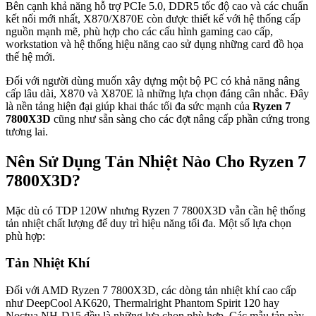
Bên cạnh khả năng hỗ trợ PCIe 5.0, DDR5 tốc độ cao và các chuẩn
kết nối mới nhất, X870/X870E còn được thiết kế với hệ thống cấp
nguồn mạnh mẽ, phù hợp cho các cấu hình gaming cao cấp,
workstation và hệ thống hiệu năng cao sử dụng những card đồ họa
thế hệ mới.
Đối với người dùng muốn xây dựng một bộ PC có khả năng nâng
cấp lâu dài, X870 và X870E là những lựa chọn đáng cân nhắc. Đây
là nền tảng hiện đại giúp khai thác tối đa sức mạnh của
Ryzen 7
7800X3D
cũng như sẵn sàng cho các đợt nâng cấp phần cứng trong
tương lai.
Nên Sử Dụng Tản Nhiệt Nào Cho Ryzen 7
7800X3D?
Mặc dù có TDP 120W nhưng Ryzen 7 7800X3D vẫn cần hệ thống
tản nhiệt chất lượng để duy trì hiệu năng tối đa. Một số lựa chọn
phù hợp:
Tản Nhiệt Khí
Đối với AMD Ryzen 7 7800X3D, các dòng tản nhiệt khí cao cấp
như DeepCool AK620, Thermalright Phantom Spirit 120 hay
Noctua NH-D15 đều là những lựa chọn phù hợp. Các mẫu tản này