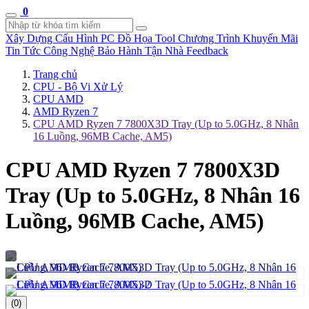
0
Xây Dựng Cấu Hình
PC Đồ Họa Tool
Chương Trình Khuyến Mãi
Tin Tức Công Nghệ
Bảo Hành Tận Nhà
Feedback
Trang chủ
CPU - Bộ Vi Xử Lý
CPU AMD
AMD Ryzen 7
CPU AMD Ryzen 7 7800X3D Tray (Up to 5.0GHz, 8 Nhân
16 Luồng, 96MB Cache, AM5)
CPU AMD Ryzen 7 7800X3D
Tray (Up to 5.0GHz, 8 Nhân 16
Luồng, 96MB Cache, AM5)
(0)