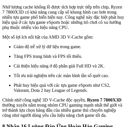
Nhờ lượng cache khổng lồ được tích hợp trực tiếp trên chip, Ryzen
7 7800X3D có khả năng cung cấp số khung hình cao hơn trong
nhiều tựa game phổ biến hiện nay. Công nghệ này đặc biệt phát huy
hiệu quả ở các tựa game eSports hoặc những trò chơi có xu hướng
phụ thuộc nhiều vào hiệu năng CPU.
Một số lợi ích nổi bật của AMD 3D V-Cache gồm:
Giảm độ trễ xử lý dữ liệu trong game.
Tăng FPS trung bình và FPS tối thiểu.
Cải thiện hiệu năng ở độ phân giải Full HD và 2K.
Tối ưu trải nghiệm trên các màn hình tần số quét cao.
Phát huy hiệu quả với các tựa game eSports như CS2,
Valorant, Dota 2 hay League of Legends.
Chính nhờ công nghệ 3D V-Cache độc quyền,
Ryzen 7 7800X3D
thường xuyên nằm trong nhóm CPU gaming mạnh nhất thế giới và
trở thành lựa chọn hàng đầu của nhiều game thủ chuyên nghiệp
cũng như người dùng yêu cầu hiệu năng chơi game tối đa.
8 Nhân 16 Luồng Đáp Ứng Hoàn Hảo Gaming