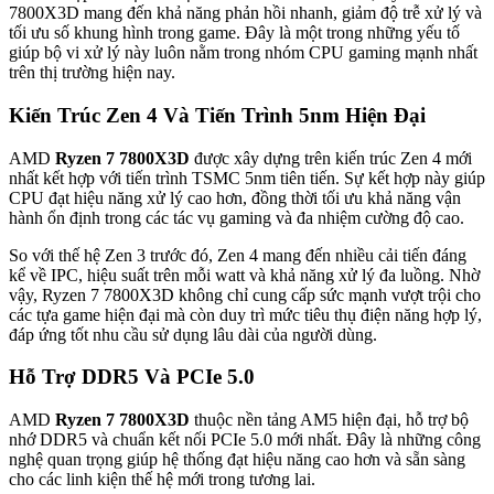
7800X3D mang đến khả năng phản hồi nhanh, giảm độ trễ xử lý và
tối ưu số khung hình trong game. Đây là một trong những yếu tố
giúp bộ vi xử lý này luôn nằm trong nhóm CPU gaming mạnh nhất
trên thị trường hiện nay.
Kiến Trúc Zen 4 Và Tiến Trình 5nm Hiện Đại
AMD
Ryzen 7 7800X3D
được xây dựng trên kiến trúc Zen 4 mới
nhất kết hợp với tiến trình TSMC 5nm tiên tiến. Sự kết hợp này giúp
CPU đạt hiệu năng xử lý cao hơn, đồng thời tối ưu khả năng vận
hành ổn định trong các tác vụ gaming và đa nhiệm cường độ cao.
So với thế hệ Zen 3 trước đó, Zen 4 mang đến nhiều cải tiến đáng
kể về IPC, hiệu suất trên mỗi watt và khả năng xử lý đa luồng. Nhờ
vậy, Ryzen 7 7800X3D không chỉ cung cấp sức mạnh vượt trội cho
các tựa game hiện đại mà còn duy trì mức tiêu thụ điện năng hợp lý,
đáp ứng tốt nhu cầu sử dụng lâu dài của người dùng.
Hỗ Trợ DDR5 Và PCIe 5.0
AMD
Ryzen 7 7800X3D
thuộc nền tảng AM5 hiện đại, hỗ trợ bộ
nhớ DDR5 và chuẩn kết nối PCIe 5.0 mới nhất. Đây là những công
nghệ quan trọng giúp hệ thống đạt hiệu năng cao hơn và sẵn sàng
cho các linh kiện thế hệ mới trong tương lai.