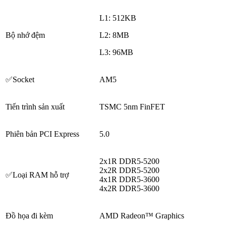
L1: 512KB
Bộ nhớ đệm
L2: 8MB
L3: 96MB
✅Socket
AM5
Tiến trình sản xuất
TSMC 5nm FinFET
Phiên bản PCI Express
5.0
2x1R DDR5-5200
2x2R DDR5-5200
✅Loại RAM hỗ trợ
4x1R DDR5-3600
4x2R DDR5-3600
Đồ họa đi kèm
AMD Radeon™ Graphics