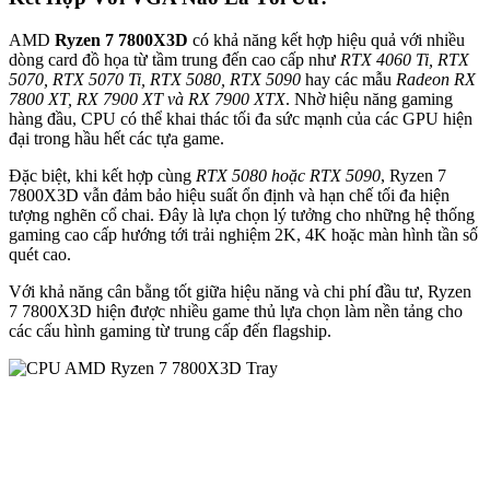
AMD
Ryzen 7 7800X3D
có khả năng kết hợp hiệu quả với nhiều
dòng card đồ họa từ tầm trung đến cao cấp như
RTX 4060 Ti, RTX
5070, RTX 5070 Ti, RTX 5080, RTX 5090
hay các mẫu
Radeon RX
7800 XT, RX 7900 XT và RX 7900 XTX
. Nhờ hiệu năng gaming
hàng đầu, CPU có thể khai thác tối đa sức mạnh của các GPU hiện
đại trong hầu hết các tựa game.
Đặc biệt, khi kết hợp cùng
RTX 5080 hoặc RTX 5090
, Ryzen 7
7800X3D vẫn đảm bảo hiệu suất ổn định và hạn chế tối đa hiện
tượng nghẽn cổ chai. Đây là lựa chọn lý tưởng cho những hệ thống
gaming cao cấp hướng tới trải nghiệm 2K, 4K hoặc màn hình tần số
quét cao.
Với khả năng cân bằng tốt giữa hiệu năng và chi phí đầu tư, Ryzen
7 7800X3D hiện được nhiều game thủ lựa chọn làm nền tảng cho
các cấu hình gaming từ trung cấp đến flagship.