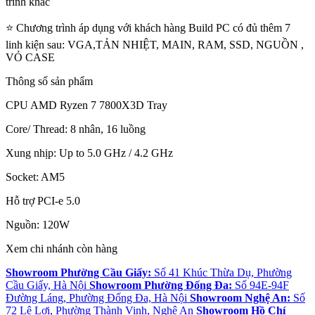
trình khác
⭐ Chương trình áp dụng với khách hàng Build PC có đủ thêm 7
linh kiện sau: VGA,TẢN NHIỆT, MAIN, RAM, SSD, NGUỒN ,
VỎ CASE
Thông số sản phẩm
CPU AMD Ryzen 7 7800X3D Tray
Core/ Thread: 8 nhân, 16 luồng
Xung nhịp: Up to 5.0 GHz / 4.2 GHz
Socket: AM5
Hỗ trợ PCI-e 5.0
Nguồn: 120W
Xem chi nhánh còn hàng
Showroom Phường Cầu Giấy:
Số 41 Khúc Thừa Dụ, Phường
Cầu Giấy, Hà Nội
Showroom Phường Đống Đa:
Số 94E-94F
Đường Láng, Phường Đống Đa, Hà Nội
Showroom Nghệ An:
Số
72 Lê Lợi, Phường Thành Vinh, Nghệ An
Showroom Hồ Chí