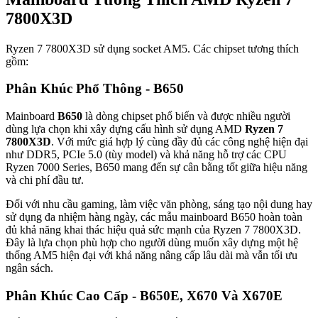
7800X3D
Ryzen 7 7800X3D sử dụng socket AM5. Các chipset tương thích
gồm:
Phân Khúc Phổ Thông - B650
Mainboard
B650
là dòng chipset phổ biến và được nhiều người
dùng lựa chọn khi xây dựng cấu hình sử dụng AMD
Ryzen 7
7800X3D
. Với mức giá hợp lý cùng đầy đủ các công nghệ hiện đại
như DDR5, PCIe 5.0 (tùy model) và khả năng hỗ trợ các CPU
Ryzen 7000 Series, B650 mang đến sự cân bằng tốt giữa hiệu năng
và chi phí đầu tư.
Đối với nhu cầu gaming, làm việc văn phòng, sáng tạo nội dung hay
sử dụng đa nhiệm hàng ngày, các mẫu mainboard B650 hoàn toàn
đủ khả năng khai thác hiệu quả sức mạnh của Ryzen 7 7800X3D.
Đây là lựa chọn phù hợp cho người dùng muốn xây dựng một hệ
thống AM5 hiện đại với khả năng nâng cấp lâu dài mà vẫn tối ưu
ngân sách.
Phân Khúc Cao Cấp - B650E, X670 Và X670E