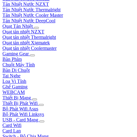
Tản Nhiệt Nước NZXT
Tản Nhiệt Nước Thermalright
Tản Nhiệt Nước Cooler Master
Tản Nhiệt Nước DeepCool
Quạt Tản Nhiệt
Quạt tản nhiệt NZXT
Quạt tản nhiệt Thermalright
Quạt tản nhiệt Xigmatek
Quạt tản nhiệt Coolermaster
Gaming Gear
Bàn Phím
Chuột Máy Tính
Bàn Di Chuột
Tai Nghe
Loa Vi Tính
Ghế Gaming
WEBCAM
Thiết Bị Mạng
Thiết Bị Phát Wifi
Bộ Phát Wifi Asus
Bộ Phát Wifi Linksys
USB - Card Mạng
Card Wifi
Card Lan
Switch - Bộ Chia Mạng