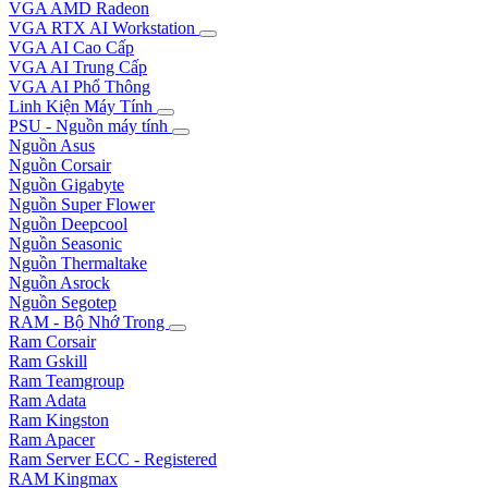
VGA AMD Radeon
VGA RTX AI Workstation
VGA AI Cao Cấp
VGA AI Trung Cấp
VGA AI Phổ Thông
Linh Kiện Máy Tính
PSU - Nguồn máy tính
Nguồn Asus
Nguồn Corsair
Nguồn Gigabyte
Nguồn Super Flower
Nguồn Deepcool
Nguồn Seasonic
Nguồn Thermaltake
Nguồn Asrock
Nguồn Segotep
RAM - Bộ Nhớ Trong
Ram Corsair
Ram Gskill
Ram Teamgroup
Ram Adata
Ram Kingston
Ram Apacer
Ram Server ECC - Registered
RAM Kingmax