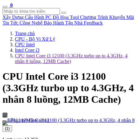
0
Xây Dựng Cấu Hình
PC Đồ Họa Tool
Chương Trình Khuyến Mãi
Tin Tức Công Nghệ
Bảo Hành Tận Nhà
Feedback
Trang chủ
CPU - Bộ Vi Xử Lý
CPU Intel
Intel Core i3
CPU Intel Core i3 12100 (3.3GHz turbo up to 4.3GHz, 4
nhân 8 luồng, 12MB Cache)
CPU Intel Core i3 12100
(3.3GHz turbo up to 4.3GHz, 4
nhân 8 luồng, 12MB Cache)
(1)