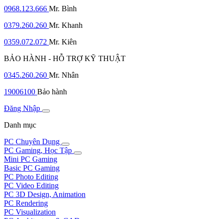
0968.123.666
Mr. Bình
0379.260.260
Mr. Khanh
0359.072.072
Mr. Kiên
BẢO HÀNH - HỖ TRỢ KỸ THUẬT
0345.260.260
Mr. Nhân
19006100
Bảo hành
Đăng Nhập
Danh mục
PC Chuyên Dụng
PC Gaming, Học Tập
Mini PC Gaming
Basic PC Gaming
PC Photo Editing
PC Video Editing
PC 3D Design, Animation
PC Rendering
PC Visualization