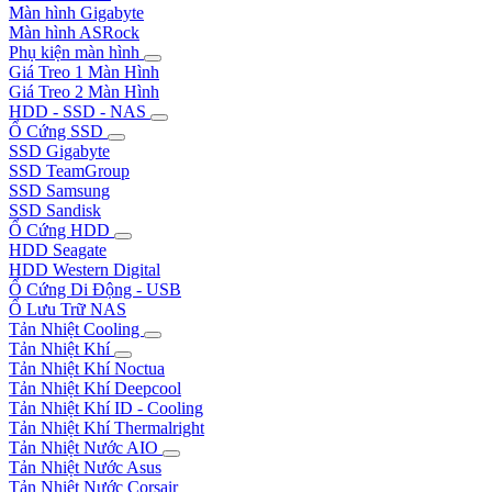
Màn hình Gigabyte
Màn hình ASRock
Phụ kiện màn hình
Giá Treo 1 Màn Hình
Giá Treo 2 Màn Hình
HDD - SSD - NAS
Ổ Cứng SSD
SSD Gigabyte
SSD TeamGroup
SSD Samsung
SSD Sandisk
Ổ Cứng HDD
HDD Seagate
HDD Western Digital
Ổ Cứng Di Động - USB
Ổ Lưu Trữ NAS
Tản Nhiệt Cooling
Tản Nhiệt Khí
Tản Nhiệt Khí Noctua
Tản Nhiệt Khí Deepcool
Tản Nhiệt Khí ID - Cooling
Tản Nhiệt Khí Thermalright
Tản Nhiệt Nước AIO
Tản Nhiệt Nước Asus
Tản Nhiệt Nước Corsair