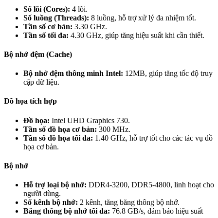
Số lõi (Cores):
4 lõi.
Số luồng (Threads):
8 luồng, hỗ trợ xử lý đa nhiệm tốt.
Tần số cơ bản:
3.30 GHz.
Tần số tối đa:
4.30 GHz, giúp tăng hiệu suất khi cần thiết.
Bộ nhớ đệm (Cache)
Bộ nhớ đệm thông minh Intel:
12MB, giúp tăng tốc độ truy
cập dữ liệu.
Đồ họa tích hợp
Đồ họa:
Intel UHD Graphics 730.
Tần số đồ họa cơ bản:
300 MHz.
Tần số đồ họa tối đa:
1.40 GHz, hỗ trợ tốt cho các tác vụ đồ
họa cơ bản.
Bộ nhớ
Hỗ trợ loại bộ nhớ:
DDR4-3200, DDR5-4800, linh hoạt cho
người dùng.
Số kênh bộ nhớ:
2 kênh, tăng băng thông bộ nhớ.
Băng thông bộ nhớ tối đa:
76.8 GB/s, đảm bảo hiệu suất