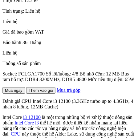
Lượt xem:
12.259
Tình trạng:
Liên hệ
Liên hệ
Giá đã bao gồm VAT
Bảo hành 36 Tháng
Liên hệ
Thông số sản phẩm
Socket: FCLGA1700 Số lõi/luồng: 4/8 Bộ nhớ đệm: 12 MB Bus
ram hỗ trợ: DDR4 3200MHz, DDR5-4800 Mức tiêu thụ điện: 65W
Mua trả góp
Mua ngay
Thêm vào giỏ
Đánh giá CPU Intel Core i3 12100 (3.3GHz turbo up to 4.3GHz, 4
nhân 8 luồng, 12MB Cache)
Intel Core
i3-12100
là một trong những bộ vi xử lý thuộc dòng sản
phẩm
Intel Core i3
thế hệ mới, được thiết kế nhằm mang lại hiệu
năng tốt cho các tác vụ hàng ngày và hỗ trợ các công nghệ hiện
đại.
CPU
này thuộc thế hệ Alder Lake, sử dụng công nghệ sản xuất