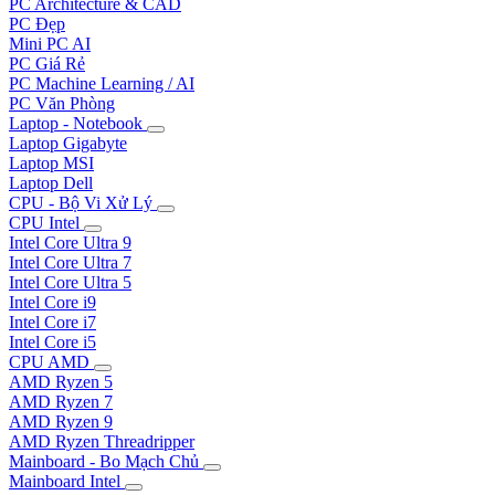
PC Architecture & CAD
PC Đẹp
Mini PC AI
PC Giá Rẻ
PC Machine Learning / AI
PC Văn Phòng
Laptop - Notebook
Laptop Gigabyte
Laptop MSI
Laptop Dell
CPU - Bộ Vi Xử Lý
CPU Intel
Intel Core Ultra 9
Intel Core Ultra 7
Intel Core Ultra 5
Intel Core i9
Intel Core i7
Intel Core i5
CPU AMD
AMD Ryzen 5
AMD Ryzen 7
AMD Ryzen 9
AMD Ryzen Threadripper
Mainboard - Bo Mạch Chủ
Mainboard Intel