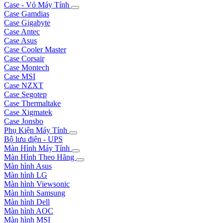
Case - Vỏ Máy Tính
Case Gamdias
Case Gigabyte
Case Antec
Case Asus
Case Cooler Master
Case Corsair
Case Montech
Case MSI
Case NZXT
Case Segotep
Case Thermaltake
Case Xigmatek
Case Jonsbo
Phụ Kiện Máy Tính
Bộ lưu điện - UPS
Màn Hình Máy Tính
Màn Hình Theo Hãng
Màn hình Asus
Màn hình LG
Màn hình Viewsonic
Màn hình Samsung
Màn hình Dell
Màn hình AOC
Màn hình MSI