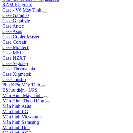
RAM Kingmax
Case - Vỏ Máy Tính
Case Gamdias
Case Gigabyte
Case Antec
Case Asus
Case Cooler Master
Case Corsair
Case Montech
Case MSI
Case NZXT
Case Segotep
Case Thermaltake
Case Xigmatek
Case Jonsbo
Phụ Kiện Máy Tính
Bộ lưu điện - UPS
Màn Hình Máy Tính
Màn Hình Theo Hãng
Màn hình Asus
Màn hình LG
Màn hình Viewsonic
Màn hình Samsung
Màn hình Dell
Màn hình AOC