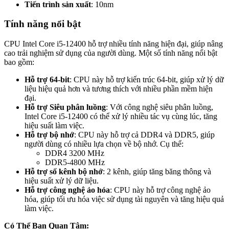
Tiến trình sản xuất
: 10nm
Tính năng nổi bật
CPU Intel Core i5-12400 hỗ trợ nhiều tính năng hiện đại, giúp nâng
cao trải nghiệm sử dụng của người dùng. Một số tính năng nổi bật
bao gồm:
Hỗ trợ 64-bit
: CPU này hỗ trợ kiến trúc 64-bit, giúp xử lý dữ
liệu hiệu quả hơn và tương thích với nhiều phần mềm hiện
đại.
Hỗ trợ Siêu phân luồng
: Với công nghệ siêu phân luồng,
Intel Core i5-12400 có thể xử lý nhiều tác vụ cùng lúc, tăng
hiệu suất làm việc.
Hỗ trợ bộ nhớ
: CPU này hỗ trợ cả DDR4 và DDR5, giúp
người dùng có nhiều lựa chọn về bộ nhớ. Cụ thể:
DDR4 3200 MHz
DDR5-4800 MHz
Hỗ trợ số kênh bộ nhớ
: 2 kênh, giúp tăng băng thông và
hiệu suất xử lý dữ liệu.
Hỗ trợ công nghệ ảo hóa
: CPU này hỗ trợ công nghệ ảo
hóa, giúp tối ưu hóa việc sử dụng tài nguyên và tăng hiệu quả
làm việc.
Có Thể Bạn Quan Tâm: