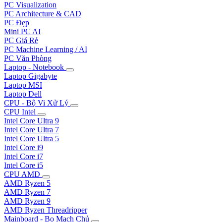
PC Visualization
PC Architecture & CAD
PC Đẹp
Mini PC AI
PC Giá Rẻ
PC Machine Learning / AI
PC Văn Phòng
Laptop - Notebook
Laptop Gigabyte
Laptop MSI
Laptop Dell
CPU - Bộ Vi Xử Lý
CPU Intel
Intel Core Ultra 9
Intel Core Ultra 7
Intel Core Ultra 5
Intel Core i9
Intel Core i7
Intel Core i5
CPU AMD
AMD Ryzen 5
AMD Ryzen 7
AMD Ryzen 9
AMD Ryzen Threadripper
Mainboard - Bo Mạch Chủ