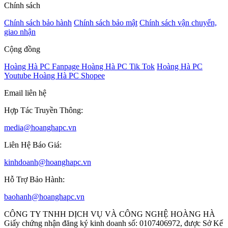
Chính sách
Chính sách bảo hành
Chính sách bảo mật
Chính sách vận chuyển,
giao nhận
Cộng đồng
Hoàng Hà PC Fanpage
Hoàng Hà PC Tik Tok
Hoàng Hà PC
Youtube
Hoàng Hà PC Shopee
Email liên hệ
Hợp Tác Truyền Thông:
media@hoanghapc.vn
Liên Hệ Báo Giá:
kinhdoanh@hoanghapc.vn
Hỗ Trợ Bảo Hành:
baohanh@hoanghapc.vn
CÔNG TY TNHH DỊCH VỤ VÀ CÔNG NGHỆ HOÀNG HÀ
Giấy chứng nhận đăng ký kinh doanh số: 0107406972, được Sở Kế