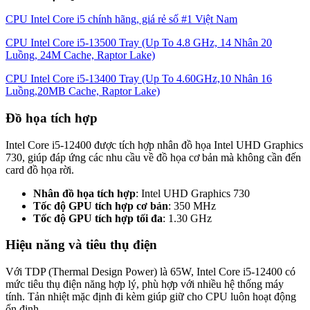
CPU Intel Core i5 chính hãng, giá rẻ số #1 Việt Nam
CPU Intel Core i5-13500 Tray (Up To 4.8 GHz, 14 Nhân 20
Luồng, 24M Cache, Raptor Lake)
CPU Intel Core i5-13400 Tray (Up To 4.60GHz,10 Nhân 16
Luồng,20MB Cache, Raptor Lake)
Đồ họa tích hợp
Intel Core i5-12400 được tích hợp nhân đồ họa Intel UHD Graphics
730, giúp đáp ứng các nhu cầu về đồ họa cơ bản mà không cần đến
card đồ họa rời.
Nhân đồ họa tích hợp
: Intel UHD Graphics 730
Tốc độ GPU tích hợp cơ bản
: 350 MHz
Tốc độ GPU tích hợp tối đa
: 1.30 GHz
Hiệu năng và tiêu thụ điện
Với TDP (Thermal Design Power) là 65W, Intel Core i5-12400 có
mức tiêu thụ điện năng hợp lý, phù hợp với nhiều hệ thống máy
tính. Tản nhiệt mặc định đi kèm giúp giữ cho CPU luôn hoạt động
ổn định.