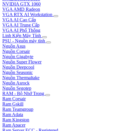
NVIDIA GTX 1060
VGA AMD Radeon
VGA RTX AI Workstation
VGA AI Cao Cấp
VGA AI Trung Cấp
VGA AI Phổ Thông
Linh Kiện Máy Tính
PSU - Nguồn máy tính
Nguồn Asus
Nguồn Corsair
Nguồn Gigabyte
Nguồn Super Flower
Nguồn Deepcool
Nguồn Seasonic
Nguồn Thermaltake
Nguồn Asrock
Nguồn Segotep
RAM - Bộ Nhớ Trong
Ram Corsair
Ram Gskill
Ram Teamgroup
Ram Adata
Ram Kingston
Ram Apacer
Ram Server ECC - Registered