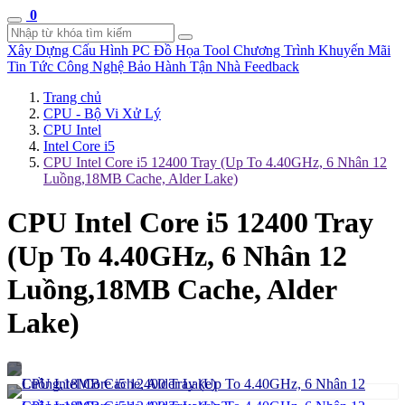
0
Xây Dựng Cấu Hình
PC Đồ Họa Tool
Chương Trình Khuyến Mãi
Tin Tức Công Nghệ
Bảo Hành Tận Nhà
Feedback
Trang chủ
CPU - Bộ Vi Xử Lý
CPU Intel
Intel Core i5
CPU Intel Core i5 12400 Tray (Up To 4.40GHz, 6 Nhân 12
Luồng,18MB Cache, Alder Lake)
CPU Intel Core i5 12400 Tray
(Up To 4.40GHz, 6 Nhân 12
Luồng,18MB Cache, Alder
Lake)