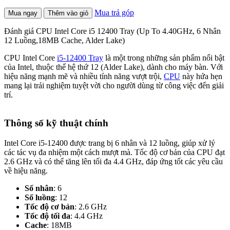
Mua trả góp
Mua ngay
Thêm vào giỏ
Đánh giá CPU Intel Core i5 12400 Tray (Up To 4.40GHz, 6 Nhân
12 Luồng,18MB Cache, Alder Lake)
CPU Intel Core
i5-12400 Tray
là một trong những sản phẩm nổi bật
của Intel, thuộc thế hệ thứ 12 (Alder Lake), dành cho máy bàn. Với
hiệu năng mạnh mẽ và nhiều tính năng vượt trội,
CPU
này hứa hẹn
mang lại trải nghiệm tuyệt vời cho người dùng từ công việc đến giải
trí.
Thông số kỹ thuật chính
Intel Core i5-12400 được trang bị 6 nhân và 12 luồng, giúp xử lý
các tác vụ đa nhiệm một cách mượt mà. Tốc độ cơ bản của CPU đạt
2.6 GHz và có thể tăng lên tối đa 4.4 GHz, đáp ứng tốt các yêu cầu
về hiệu năng.
Số nhân
: 6
Số luồng
: 12
Tốc độ cơ bản
: 2.6 GHz
Tốc độ tối đa
: 4.4 GHz
Cache
: 18MB