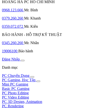
HOÀNG HÀ PC HỒ CHÍ MINH
0968.123.666
Mr. Bình
0379.260.260
Mr. Khanh
0359.072.072
Mr. Kiên
BẢO HÀNH - HỖ TRỢ KỸ THUẬT
0345.260.260
Mr. Nhân
19006100
Bảo hành
Đăng Nhập
Danh mục
PC Chuyên Dụng
PC Gaming, Học Tập
Mini PC Gaming
Basic PC Gaming
PC Photo Editing
PC Video Editing
PC 3D Design, Animation
PC Rendering