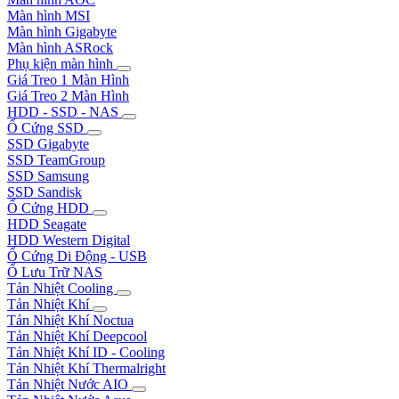
Màn hình MSI
Màn hình Gigabyte
Màn hình ASRock
Phụ kiện màn hình
Giá Treo 1 Màn Hình
Giá Treo 2 Màn Hình
HDD - SSD - NAS
Ổ Cứng SSD
SSD Gigabyte
SSD TeamGroup
SSD Samsung
SSD Sandisk
Ổ Cứng HDD
HDD Seagate
HDD Western Digital
Ổ Cứng Di Động - USB
Ổ Lưu Trữ NAS
Tản Nhiệt Cooling
Tản Nhiệt Khí
Tản Nhiệt Khí Noctua
Tản Nhiệt Khí Deepcool
Tản Nhiệt Khí ID - Cooling
Tản Nhiệt Khí Thermalright
Tản Nhiệt Nước AIO