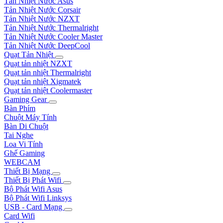
Tản Nhiệt Nước Asus
Tản Nhiệt Nước Corsair
Tản Nhiệt Nước NZXT
Tản Nhiệt Nước Thermalright
Tản Nhiệt Nước Cooler Master
Tản Nhiệt Nước DeepCool
Quạt Tản Nhiệt
Quạt tản nhiệt NZXT
Quạt tản nhiệt Thermalright
Quạt tản nhiệt Xigmatek
Quạt tản nhiệt Coolermaster
Gaming Gear
Bàn Phím
Chuột Máy Tính
Bàn Di Chuột
Tai Nghe
Loa Vi Tính
Ghế Gaming
WEBCAM
Thiết Bị Mạng
Thiết Bị Phát Wifi
Bộ Phát Wifi Asus
Bộ Phát Wifi Linksys
USB - Card Mạng
Card Wifi