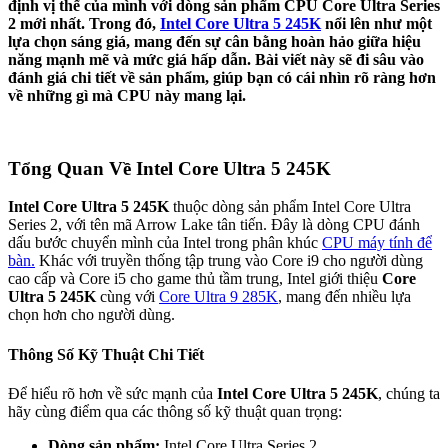
định vị thế của mình với dòng sản phẩm CPU Core Ultra Series
2 mới nhất. Trong đó,
Intel Core Ultra 5 245K
nổi lên như một
lựa chọn sáng giá, mang đến sự cân bằng hoàn hảo giữa hiệu
năng mạnh mẽ và mức giá hấp dẫn. Bài viết này sẽ đi sâu vào
đánh giá chi tiết về sản phẩm, giúp bạn có cái nhìn rõ ràng hơn
về những gì mà CPU này mang lại.
Tổng Quan Về Intel Core Ultra 5 245K
Intel Core Ultra 5 245K
thuộc dòng sản phẩm Intel Core Ultra
Series 2, với tên mã Arrow Lake tân tiến. Đây là dòng CPU đánh
dấu bước chuyển mình của Intel trong phân khúc
CPU máy tính để
bàn.
Khác với truyền thống tập trung vào Core i9 cho người dùng
cao cấp và Core i5 cho game thủ tầm trung, Intel giới thiệu
Core
Ultra 5 245K
cùng với
Core Ultra 9 285K
, mang đến nhiều lựa
chọn hơn cho người dùng.
Thông Số Kỹ Thuật Chi Tiết
Để hiểu rõ hơn về sức mạnh của
Intel Core Ultra 5 245K
, chúng ta
hãy cùng điểm qua các thông số kỹ thuật quan trọng:
Dòng sản phẩm:
Intel Core Ultra Series 2