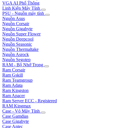
VGA AI Phổ Thông
Linh Kiện Máy Tính
PSU - Nguồn máy tính
Nguồn Asus
Nguồn Corsair
Nguồn Gigabyte
Nguồn Super Flower
Nguồn Deepcool
Nguồn Seasonic
Nguồn Thermaltake
Nguồn Asrock
Nguồn Segotep
RAM - Bộ Nhớ Trong
Ram Corsair
Ram Gskill
Ram Teamgroup
Ram Adata
Ram Kingston
Ram Apacer
Ram Server ECC - Registered
RAM Kingmax
Case - Vỏ Máy Tính
Case Gamdias
Case Gigabyte
Case Antec