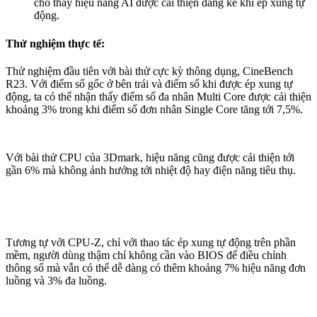
cho thấy hiệu năng AI được cải thiện đáng kể khi ép xung tự
động.
Thử nghiệm thực tế:
Thử nghiệm đầu tiên với bài thử cực kỳ thông dụng, CineBench
R23. Với điểm số gốc ở bên trái và điểm số khi được ép xung tự
động, ta có thể nhận thấy điểm số đa nhân Multi Core được cải thiện
khoảng 3% trong khi điểm số đơn nhân Single Core tăng tới 7,5%.
Với bài thử CPU của 3Dmark, hiệu năng cũng được cải thiện tới
gần 6% mà không ảnh hưởng tới nhiệt độ hay điện năng tiêu thụ.
Tương tự với CPU-Z, chỉ với thao tác ép xung tự động trên phần
mềm, người dùng thậm chí không cần vào BIOS để điều chỉnh
thông số mà vẫn có thể dễ dàng có thêm khoảng 7% hiệu năng đơn
luồng và 3% đa luồng.