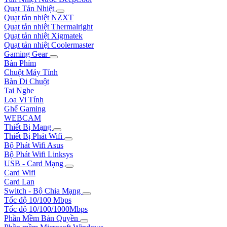
Quạt Tản Nhiệt
Quạt tản nhiệt NZXT
Quạt tản nhiệt Thermalright
Quạt tản nhiệt Xigmatek
Quạt tản nhiệt Coolermaster
Gaming Gear
Bàn Phím
Chuột Máy Tính
Bàn Di Chuột
Tai Nghe
Loa Vi Tính
Ghế Gaming
WEBCAM
Thiết Bị Mạng
Thiết Bị Phát Wifi
Bộ Phát Wifi Asus
Bộ Phát Wifi Linksys
USB - Card Mạng
Card Wifi
Card Lan
Switch - Bộ Chia Mạng
Tốc độ 10/100 Mbps
Tốc độ 10/100/1000Mbps
Phần Mềm Bản Quyền