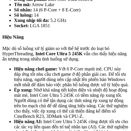
Tên mã:
Arrow Lake
Số nhân:
14 (6 P-Core + 8 E-Core)
Số luồng:
14
Xung nhịp tối đa:
5.2 GHz
Socket:
LGA 1851
Hiệu Năng
Mặc dù số luồng xử lý giảm so với thế hệ trước do loại bỏ
HyperThreading,
Intel Core Ultra 5 245K
vẫn cho thấy hiệu năng
ấn tượng trong nhiều tình huống sử dụng.
Hiệu năng chơi game:
Với 6 P-Core mạnh mẽ, CPU này
đáp ứng tốt nhu cầu chơi game ở độ phân giải cao. Để tối ưu
hiệu năng, người dùng nên cập nhật lên phiên bản Windows
mới nhất để đảm bảo việc phân bổ luồng được xử lý hiệu quả.
Ép xung:
Nhờ khả năng tiết kiệm điện và nhiệt độ hoạt động
mát mẻ, Intel Core Ultra 5 245K có tiềm năng ép xung tốt.
Người dùng có thể tận dụng các tính năng ép xung tự động
trên bo mạch chủ để dễ dàng tăng hiệu năng. Các thử nghiệm
cho thấy, việc ép xung có thể cải thiện đáng kể điểm số
CineBench R23, 3DMark và CPU-Z.
Hiệu năng AI:
Intel Core Ultra 5 245K cũng được tối ưu cho
các tác vụ liên quan đến trí tuệ nhân tạo (AI). Các thử nghiệm