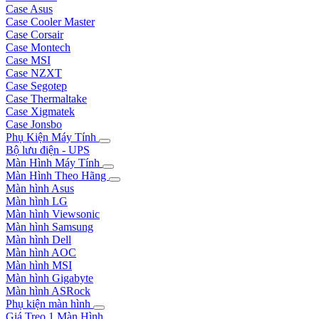
Case Asus
Case Cooler Master
Case Corsair
Case Montech
Case MSI
Case NZXT
Case Segotep
Case Thermaltake
Case Xigmatek
Case Jonsbo
Phụ Kiện Máy Tính
Bộ lưu điện - UPS
Màn Hình Máy Tính
Màn Hình Theo Hãng
Màn hình Asus
Màn hình LG
Màn hình Viewsonic
Màn hình Samsung
Màn hình Dell
Màn hình AOC
Màn hình MSI
Màn hình Gigabyte
Màn hình ASRock
Phụ kiện màn hình
Giá Treo 1 Màn Hình