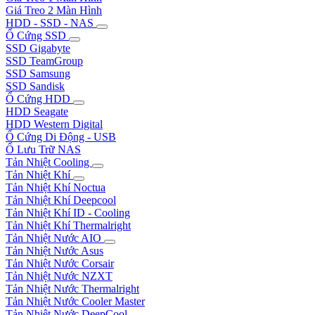
Giá Treo 2 Màn Hình
HDD - SSD - NAS
Ổ Cứng SSD
SSD Gigabyte
SSD TeamGroup
SSD Samsung
SSD Sandisk
Ổ Cứng HDD
HDD Seagate
HDD Western Digital
Ổ Cứng Di Động - USB
Ổ Lưu Trữ NAS
Tản Nhiệt Cooling
Tản Nhiệt Khí
Tản Nhiệt Khí Noctua
Tản Nhiệt Khí Deepcool
Tản Nhiệt Khí ID - Cooling
Tản Nhiệt Khí Thermalright
Tản Nhiệt Nước AIO
Tản Nhiệt Nước Asus
Tản Nhiệt Nước Corsair
Tản Nhiệt Nước NZXT
Tản Nhiệt Nước Thermalright
Tản Nhiệt Nước Cooler Master
Tản Nhiệt Nước DeepCool