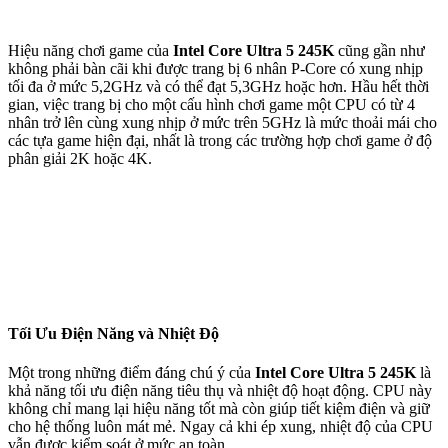
Hiệu năng chơi game của
Intel Core Ultra 5 245K
cũng gần như
không phải bàn cãi khi được trang bị 6 nhân P-Core có xung nhịp
tối đa ở mức 5,2GHz và có thể đạt 5,3GHz hoặc hơn. Hầu hết thời
gian, việc trang bị cho một cấu hình chơi game một CPU có từ 4
nhân trở lên cùng xung nhịp ở mức trên 5GHz là mức thoải mái cho
các tựa game hiện đại, nhất là trong các trường hợp chơi game ở độ
phân giải 2K hoặc 4K.
Tối Ưu Điện Năng và Nhiệt Độ
Một trong những điểm đáng chú ý của
Intel Core Ultra 5 245K
là
khả năng tối ưu điện năng tiêu thụ và nhiệt độ hoạt động. CPU này
không chỉ mang lại hiệu năng tốt mà còn giúp tiết kiệm điện và giữ
cho hệ thống luôn mát mẻ. Ngay cả khi ép xung, nhiệt độ của CPU
vẫn được kiểm soát ở mức an toàn.