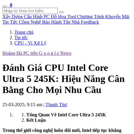
0
Xây Dựng Cấu Hình
PC Đồ Họa Tool
Chương Trình Khuyến Mãi
Tin Tức Công Nghệ
Bảo Hành Tận Nhà
Feedback
Trang chủ
Tin tức
CPU - Vi Xử Lý
Hoàng Hà PC trên
G
o
o
g
l
e
News
Đánh Giá CPU Intel Core
Ultra 5 245K: Hiệu Năng Cân
Bằng Cho Mọi Nhu Cầu
25-03-2025, 9:15 am
|
Thanh Thư
Tổng Quan Về Intel Core Ultra 5 245K
Kết Luận
Trong thế giới công nghệ luôn đổi mới, Intel tiếp tục khẳng