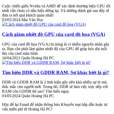
Cuộc chiến giữa Nvidia và AMD để xác định thương hiệu GPU tốt
nhất vẫn chưa có dấu hiệu dừng lại. Và những đánh giá sau đây sẽ
đưa ra kết quả khách quan nhất!
03/05/2024
Mai Văn Học
Cách giảm nhiệt độ GPU của card đồ họa (VGA)
GPU của card đồ họa (VGA) bị nóng là vì nhiều nguyên nhân gây
ra. Bạn cần phải làm giảm nhiệt độ của GPU để giúp kéo dài tuổi
thọ của card màn hình.
16/04/2021
Quân Hoàng Hà PC
Tìm hiểu DDR và GDDR RAM, Sự khác biệt là gì?
DDR và GDDR RAM là 2 linh kiện gây nên khá nhiều sự tò mò,
thắc mắc cho người mới. Trong đó, DDR sẽ làm việc trực tiếp với
RAM còn GDDR thì sao? Tìm hiểu ngay.
03/05/2024
Quân Hoàng Hà PC
Hãy để lại Email để nhận thông báo Khuyến mại hấp dẫn hoặc tư
vấn miễn phí từ Hoàng Hà PC!