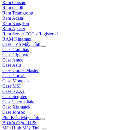
Ram Corsair
Ram Gskill
Ram Teamgroup
Ram Adata
Ram Kingston
Ram Apacer
Ram Server ECC - Registered
RAM Kingmax
Case - Vỏ Máy Tính
Case Gamdias
Case Gigabyte
Case Antec
Case Asus
Case Cooler Master
Case Corsair
Case Montech
Case MSI
Case NZXT
Case Segotep
Case Thermaltake
Case Xigmatek
Case Jonsbo
Phụ Kiện Máy Tính
Bộ lưu điện - UPS
Màn Hình Máy Tính