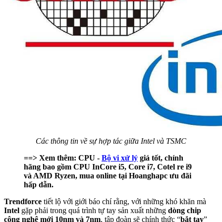
Các thông tin về sự hợp tác giữa Intel và TSMC
==> Xem thêm: CPU -
Bộ vi xử lý
giá tốt, chính
hãng bao gồm CPU InCore i5, Core i7, Cotel re i9
và AMD Ryzen, mua online tại Hoanghapc ưu đãi
hấp dẫn.
Trendforce
tiết lộ với giới báo chí rằng, với những khó khăn mà
Intel
gặp phải trong quá trình tự tay sản xuất những
dòng chip
công nghệ mới 10nm và 7nm
, tập đoàn sẽ chính thức “
bắt tay
”