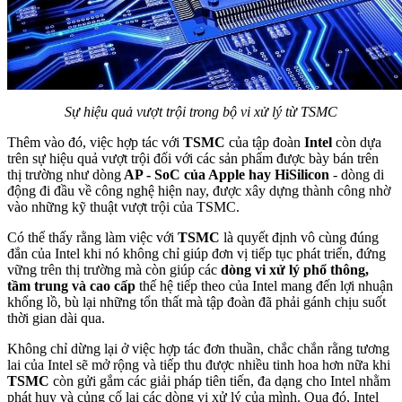
Sự hiệu quả vượt trội trong bộ vi xử lý từ TSMC
Thêm vào đó, việc hợp tác với
TSMC
của tập đoàn
Intel
còn dựa
trên sự hiệu quả vượt trội đối với các sản phẩm được bày bán trên
thị trường như dòng
AP - SoC của Apple hay HiSilicon
- dòng di
động đi đầu về công nghệ hiện nay, được xây dựng thành công nhờ
vào những kỹ thuật vượt trội của TSMC.
Có thể thấy rằng làm việc với
TSMC
là quyết định vô cùng đúng
đắn của Intel khi nó không chỉ giúp đơn vị tiếp tục phát triển, đứng
vững trên thị trường mà còn giúp các
dòng vi xử lý phổ thông,
tầm trung và cao cấp
thế hệ tiếp theo của Intel mang đến lợi nhuận
khổng lồ, bù lại những tổn thất mà tập đoàn đã phải gánh chịu suốt
thời gian dài qua.
Không chỉ dừng lại ở việc hợp tác đơn thuần, chắc chắn rằng tương
lai của Intel sẽ mở rộng và tiếp thu được nhiều tinh hoa hơn nữa khi
TSMC
còn gửi gắm các giải pháp tiên tiến, đa dạng cho Intel nhằm
phát huy và củng cố lại các dòng vi xử lý của mình. Qua đó, Intel