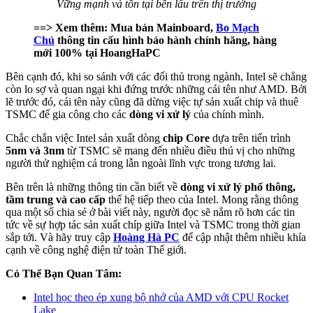
Vững mạnh và tồn tại bền lâu trên thị trường
==> Xem thêm: Mua bán Mainboard,
Bo Mạch
Chủ
thông tin cấu hình bảo hành chính hãng, hàng
mới 100% tại HoangHaPC
Bên cạnh đó, khi so sánh với các đối thủ trong ngành, Intel sẽ chẳng
còn lo sợ và quan ngại khi đứng trước những cái tên như AMD. Bởi
lẽ trước đó, cái tên này cũng đã dừng việc tự sản xuất chip và thuê
TSMC để gia công cho các
dòng vi xử lý
của chính mình.
Chắc chắn việc Intel sản xuất dòng
chip Core
dựa trên tiến trình
5nm và 3nm
từ TSMC sẽ mang đến nhiều điều thú vị cho những
người thử nghiệm cả trong lẫn ngoài lĩnh vực trong tương lai.
Bên trên là những thông tin cần biết về
dòng vi xử lý phổ thông,
tầm trung và cao cấp
thế hệ tiếp theo của Intel. Mong rằng thông
qua một số chia sẻ ở bài viết này, người đọc sẽ nắm rõ hơn các tin
tức về sự hợp tác sản xuất chíp giữa Intel và TSMC trong thời gian
sắp tới. Và hãy truy cập
Hoàng Hà PC
để cập nhật thêm nhiều khía
cạnh về công nghệ điện tử toàn Thế giới.
Có Thể Bạn Quan Tâm:
Intel học theo ép xung bộ nhớ của AMD với CPU Rocket
Lake