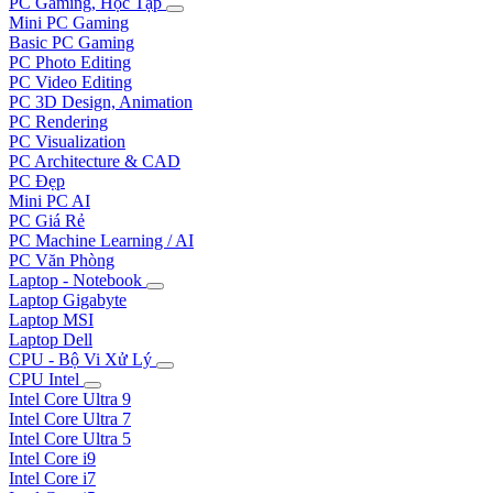
PC Gaming, Học Tập
Mini PC Gaming
Basic PC Gaming
PC Photo Editing
PC Video Editing
PC 3D Design, Animation
PC Rendering
PC Visualization
PC Architecture & CAD
PC Đẹp
Mini PC AI
PC Giá Rẻ
PC Machine Learning / AI
PC Văn Phòng
Laptop - Notebook
Laptop Gigabyte
Laptop MSI
Laptop Dell
CPU - Bộ Vi Xử Lý
CPU Intel
Intel Core Ultra 9
Intel Core Ultra 7
Intel Core Ultra 5
Intel Core i9
Intel Core i7