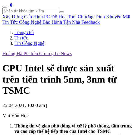
0
Xây Dựng Cấu Hình
PC Đồ Họa Tool
Chương Trình Khuyến Mãi
Tin Tức Công Nghệ
Bảo Hành Tận Nhà
Feedback
Trang chủ
Tin tức
Tin Công Nghệ
Hoàng Hà PC trên
G
o
o
g
l
e
News
CPU Intel sẽ được sản xuất
trên tiến trình 5nm, 3nm từ
TSMC
25-04-2021, 10:00 am
|
Mai Văn Học
Thông tin về giao phó dòng vi xử lý phổ thông, tầm trung
và cao cấp thế hệ tiếp theo của Intel cho TSMC