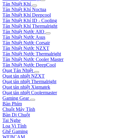
Tản Nhiệt Khí
Tản Nhiệt Khí Noctua
Tản Nhiệt Khí Deepcool
Tản Nhiệt Khí ID - Cooling
Tản Nhiệt Khí Thermalright
Tản Nhiệt Nước AIO
Tản Nhiệt Nước Asus
Tản Nhiệt Nước Corsair
Tản Nhiệt Nước NZXT
Tản Nhiệt Nước Thermalright
Tản Nhiệt Nước Cooler Master
Tản Nhiệt Nước DeepCool
Quạt Tản Nhiệt
Quạt tản nhiệt NZXT
Quạt tản nhiệt Thermalright
Quạt tản nhiệt Xigmatek
Quạt tản nhiệt Coolermaster
Gaming Gear
Bàn Phím
Chuột Máy Tính
Bàn Di Chuột
Tai Nghe
Loa Vi Tính
Ghế Gaming
WEBCAM