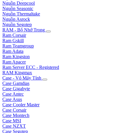
Nguồn Deepcool
Nguồn Seasonic
Nguồn Thermaltake
Nguồn Asrock
Nguồn Segotep
RAM - Bộ Nhớ Trong
Ram Corsair
Ram Gskill
Ram Teamgroup
Ram Adata
Ram Kingston
Ram Apacer
Ram Server ECC - Registered
RAM Kingmax
Case - Vỏ Máy Tính
Case Gamdias
Case Gigabyte
Case Antec
Case Asus
Case Cooler Master
Case Corsair
Case Montech
Case MSI
Case NZXT
Case Segotep