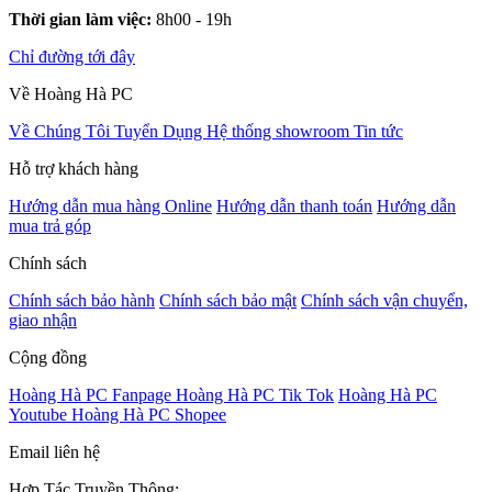
Thời gian làm việc:
8h00 - 19h
Chỉ đường tới đây
Về Hoàng Hà PC
Về Chúng Tôi
Tuyển Dụng
Hệ thống showroom
Tin tức
Hỗ trợ khách hàng
Hướng dẫn mua hàng Online
Hướng dẫn thanh toán
Hướng dẫn
mua trả góp
Chính sách
Chính sách bảo hành
Chính sách bảo mật
Chính sách vận chuyển,
giao nhận
Cộng đồng
Hoàng Hà PC Fanpage
Hoàng Hà PC Tik Tok
Hoàng Hà PC
Youtube
Hoàng Hà PC Shopee
Email liên hệ
Hợp Tác Truyền Thông: