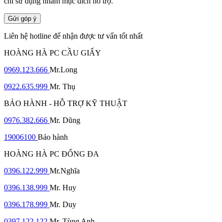
chỉ sử dụng nhằm mục đích hỗ trợ.
Gửi góp ý
Liên hệ hotline để nhận được tư vấn tốt nhất
HOÀNG HÀ PC CẦU GIẤY
0969.123.666
Mr.Long
0922.635.999
Mr. Thụ
BẢO HÀNH - HỖ TRỢ KỸ THUẬT
0976.382.666
Mr. Dũng
19006100
Bảo hành
HOÀNG HÀ PC ĐỐNG ĐA
0396.122.999
Mr.Nghĩa
0396.138.999
Mr. Huy
0396.178.999
Mr. Duy
0397.122.122
Mr. Tùng Anh