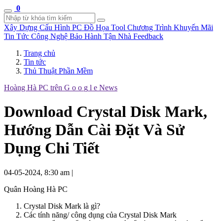
0
Xây Dựng Cấu Hình
PC Đồ Họa Tool
Chương Trình Khuyến Mãi
Tin Tức Công Nghệ
Bảo Hành Tận Nhà
Feedback
Trang chủ
Tin tức
Thủ Thuật Phần Mềm
Hoàng Hà PC trên
G
o
o
g
l
e
News
Download Crystal Disk Mark,
Hướng Dẫn Cài Đặt Và Sử
Dụng Chi Tiết
04-05-2024, 8:30 am
|
Quân Hoàng Hà PC
Crystal Disk Mark là gì?
Các tính năng/ công dụng của Crystal Disk Mark