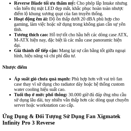
Reverse Blade tối ưu thẩm mỹ:
Cho phép lắp Intake nhưng
vẫn hiển thị mặt LED đẹp mắt, khắc phục hoàn toàn nhược
điểm lộ khung xương quạt của fan truyền thống.
Hoạt động êm ái:
Độ ồn thấp dưới 20 dBA phù hợp cho
gaming, làm việc hoặc sử dụng trong không gian cần sự yên
tĩnh.
Tương thích cao:
Hỗ trợ tốt cho hầu hết các dòng case ATX,
M-ATX hiện nay, đặc biệt là các mẫu case panoramic hiện
đại.
Giá thành dễ tiếp cận:
Mang lại sự cân bằng tốt giữa ngoại
hình, hiệu năng và chi phí đầu tư.
Nhược điểm
Áp suất gió chưa quá mạnh:
Phù hợp hơn với vai trò fan
case thay vì sử dụng cho radiator dày hoặc hệ thống custom
water cooling hiệu suất cao.
Tuổi thọ ở mức phổ thông:
30.000 giờ đủ đáp ứng nhu cầu
sử dụng lâu dài, tuy nhiên vẫn thấp hơn các dòng quạt chuyên
server hoặc workstation cao cấp.
Ứng Dụng & Đối Tượng Sử Dụng Fan Xigmatek
Infinity Pro 3 Reverse