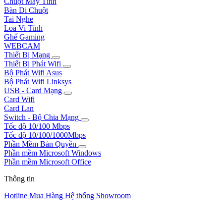
Chuột Máy Tính
Bàn Di Chuột
Tai Nghe
Loa Vi Tính
Ghế Gaming
WEBCAM
Thiết Bị Mạng
Thiết Bị Phát Wifi
Bộ Phát Wifi Asus
Bộ Phát Wifi Linksys
USB - Card Mạng
Card Wifi
Card Lan
Switch - Bộ Chia Mạng
Tốc độ 10/100 Mbps
Tốc độ 10/100/1000Mbps
Phần Mềm Bản Quyền
Phần mềm Microsoft Windows
Phần mềm Microsoft Office
Thông tin
Hotline Mua Hàng
Hệ thống Showroom