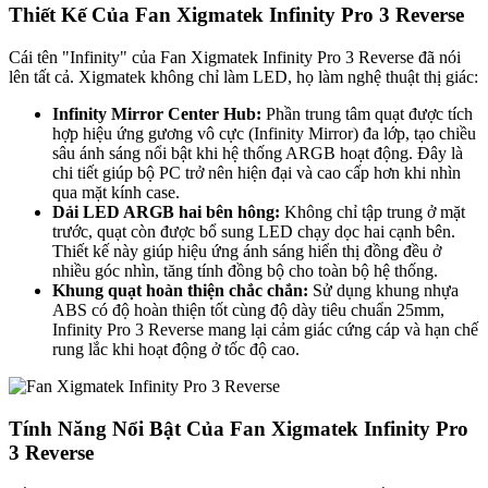
Thiết Kế Của Fan Xigmatek Infinity Pro 3 Reverse
Cái tên "Infinity" của Fan Xigmatek Infinity Pro 3 Reverse đã nói
lên tất cả. Xigmatek không chỉ làm LED, họ làm nghệ thuật thị giác:
Infinity Mirror Center Hub:
Phần trung tâm quạt được tích
hợp hiệu ứng gương vô cực (Infinity Mirror) đa lớp, tạo chiều
sâu ánh sáng nổi bật khi hệ thống ARGB hoạt động. Đây là
chi tiết giúp bộ PC trở nên hiện đại và cao cấp hơn khi nhìn
qua mặt kính case.
Dải LED ARGB hai bên hông:
Không chỉ tập trung ở mặt
trước, quạt còn được bổ sung LED chạy dọc hai cạnh bên.
Thiết kế này giúp hiệu ứng ánh sáng hiển thị đồng đều ở
nhiều góc nhìn, tăng tính đồng bộ cho toàn bộ hệ thống.
Khung quạt hoàn thiện chắc chắn:
Sử dụng khung nhựa
ABS có độ hoàn thiện tốt cùng độ dày tiêu chuẩn 25mm,
Infinity Pro 3 Reverse mang lại cảm giác cứng cáp và hạn chế
rung lắc khi hoạt động ở tốc độ cao.
Tính Năng Nổi Bật Của Fan Xigmatek Infinity Pro
3 Reverse