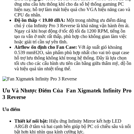
ứng nhu cầu lưu thông khí cho đa số hệ thống gaming PC
hiện nay, hỗ trợ làm mát hiệu quả cho VGA hiệu năng cao và
CPU đa nhân.
Độ ồn thấp < 19.80 dBA:
Một trong những ưu điểm đáng
chú ý của Infinity Pro 3 Reverse là khả năng vận hành êm ái.
Ngay cả khi hoạt động ở tốc độ tối đa 1200 RPM, tiếng ồn
tạo ra vẫn ở mức rất thấp, phù hợp cho không gian làm việc
hoặc giải trí cần sự yên tĩnh.
Airflow ổn định cho Fan Case:
Với áp suất gió khoảng
0.539 mmH2O, sản phẩm phù hợp nhất cho vai trò quạt case
hỗ trợ lưu thông không khí trong hệ thống. Đây là lựa chọn
tối ưu cho các cấu hình ưu tiên cân bằng giữa thẩm mỹ, độ ồn
và hiệu quả tản nhiệt tổng thể.
Ưu Và Nhược Điểm Của Fan Xigmatek Infinity Pro
3 Reverse
Ưu điểm
Thiết kế nổi bật:
Hiệu ứng Infinity Mirror kết hợp LED
ARGB ở tâm và hai cạnh bên giúp bộ PC có chiều sâu và nổi
bật hơn khi nhìn qua kính cường lực.