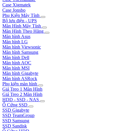
Case Xigmatek
Case Jonsbo
Phụ Kiện Máy Tính
Bộ lưu điện - UPS
Màn Hình Máy Tính
Màn Hình Theo Hãng
Màn hình Asus
Màn hình LG
Màn hình Viewsonic
Màn hình Samsung
Màn hình Dell
Màn hình AOC
Màn hình MSI
Màn hình Gigabyte
Màn hình ASRock
Phụ kiện màn hình
Giá Treo 1 Màn Hình
Giá Treo 2 Màn Hình
HDD - SSD - NAS
Ổ Cứng SSD
SSD Gigabyte
SSD TeamGroup
SSD Samsung
SSD Sandisk