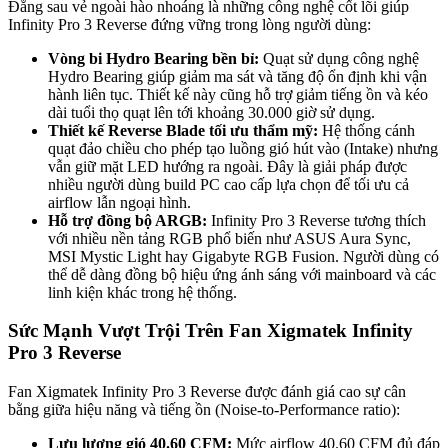
Đằng sau vẻ ngoài hào nhoáng là những công nghệ cốt lõi giúp
Infinity Pro 3 Reverse đứng vững trong lòng người dùng:
Vòng bi Hydro Bearing bền bỉ:
Quạt sử dụng công nghệ
Hydro Bearing giúp giảm ma sát và tăng độ ổn định khi vận
hành liên tục. Thiết kế này cũng hỗ trợ giảm tiếng ồn và kéo
dài tuổi thọ quạt lên tới khoảng 30.000 giờ sử dụng.
Thiết kế Reverse Blade tối ưu thẩm mỹ:
Hệ thống cánh
quạt đảo chiều cho phép tạo luồng gió hút vào (Intake) nhưng
vẫn giữ mặt LED hướng ra ngoài. Đây là giải pháp được
nhiều người dùng build PC cao cấp lựa chọn để tối ưu cả
airflow lẫn ngoại hình.
Hỗ trợ đồng bộ ARGB:
Infinity Pro 3 Reverse tương thích
với nhiều nền tảng RGB phổ biến như ASUS Aura Sync,
MSI Mystic Light hay Gigabyte RGB Fusion. Người dùng có
thể dễ dàng đồng bộ hiệu ứng ánh sáng với mainboard và các
linh kiện khác trong hệ thống.
Sức Mạnh Vượt Trội Trên Fan Xigmatek Infinity
Pro 3 Reverse
Fan Xigmatek Infinity Pro 3 Reverse được đánh giá cao sự cân
bằng giữa hiệu năng và tiếng ồn (Noise-to-Performance ratio):
Lưu lượng gió 40.60 CFM:
Mức airflow 40.60 CFM đủ đáp