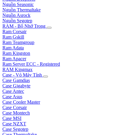
Nguồn Seasonic
Nguồn Thermaltake
Nguồn Asrock
Nguồn Segotep
RAM - Bộ Nhớ Trong
Ram Corsair
Ram Gskill
Ram Teamgroup
Ram Adata
Ram Kingston
Ram Apacer
Ram Server ECC - Registered
RAM Kingmax
Case - Vỏ Máy Tính
Case Gamdias
Case Gigabyte
Case Antec
Case Asus
Case Cooler Master
Case Corsair
Case Montech
Case MSI
Case NZXT
Case Segotep
Case Thermaltake