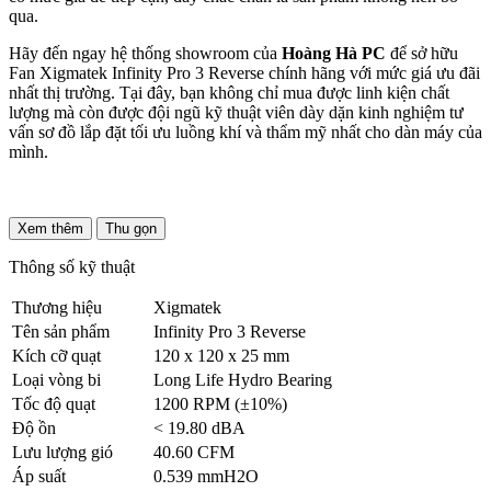
qua.
Hãy đến ngay hệ thống showroom của
Hoàng Hà PC
để sở hữu
Fan Xigmatek Infinity Pro 3 Reverse chính hãng với mức giá ưu đãi
nhất thị trường. Tại đây, bạn không chỉ mua được linh kiện chất
lượng mà còn được đội ngũ kỹ thuật viên dày dặn kinh nghiệm tư
vấn sơ đồ lắp đặt tối ưu luồng khí và thẩm mỹ nhất cho dàn máy của
mình.
Xem thêm
Thu gọn
Thông số kỹ thuật
Thương hiệu
Xigmatek
Tên sản phẩm
Infinity Pro 3 Reverse
Kích cỡ quạt
120 x 120 x 25 mm
Loại vòng bi
Long Life Hydro Bearing
Tốc độ quạt
1200 RPM (±10%)
Độ ồn
< 19.80 dBA
Lưu lượng gió
40.60 CFM
Áp suất
0.539 mmH2O