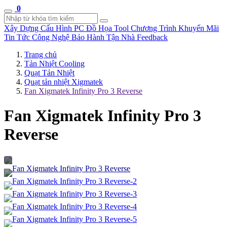
0
Xây Dựng Cấu Hình
PC Đồ Họa Tool
Chương Trình Khuyến Mãi
Tin Tức Công Nghệ
Bảo Hành Tận Nhà
Feedback
Trang chủ
Tản Nhiệt Cooling
Quạt Tản Nhiệt
Quạt tản nhiệt Xigmatek
Fan Xigmatek Infinity Pro 3 Reverse
Fan Xigmatek Infinity Pro 3
Reverse