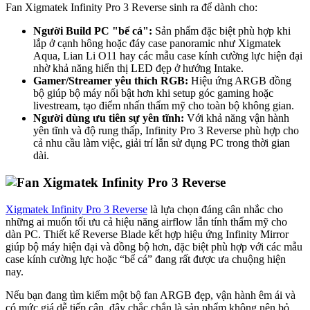
Fan Xigmatek Infinity Pro 3 Reverse sinh ra để dành cho:
Người Build PC "bể cá":
Sản phẩm đặc biệt phù hợp khi
lắp ở cạnh hông hoặc đáy case panoramic như Xigmatek
Aqua, Lian Li O11 hay các mẫu case kính cường lực hiện đại
nhờ khả năng hiển thị LED đẹp ở hướng Intake.
Gamer/Streamer yêu thích RGB:
Hiệu ứng ARGB đồng
bộ giúp bộ máy nổi bật hơn khi setup góc gaming hoặc
livestream, tạo điểm nhấn thẩm mỹ cho toàn bộ không gian.
Người dùng ưu tiên sự yên tĩnh:
Với khả năng vận hành
yên tĩnh và độ rung thấp, Infinity Pro 3 Reverse phù hợp cho
cả nhu cầu làm việc, giải trí lẫn sử dụng PC trong thời gian
dài.
Xigmatek Infinity Pro 3 Reverse
là lựa chọn đáng cân nhắc cho
những ai muốn tối ưu cả hiệu năng airflow lẫn tính thẩm mỹ cho
dàn PC. Thiết kế Reverse Blade kết hợp hiệu ứng Infinity Mirror
giúp bộ máy hiện đại và đồng bộ hơn, đặc biệt phù hợp với các mẫu
case kính cường lực hoặc “bể cá” đang rất được ưa chuộng hiện
nay.
Nếu bạn đang tìm kiếm một bộ fan ARGB đẹp, vận hành êm ái và
có mức giá dễ tiếp cận, đây chắc chắn là sản phẩm không nên bỏ