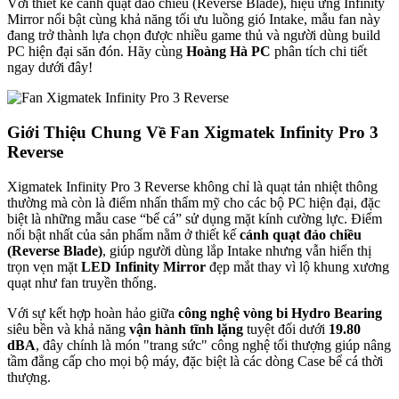
Với thiết kế cánh quạt đảo chiều (Reverse Blade), hiệu ứng Infinity
Mirror nổi bật cùng khả năng tối ưu luồng gió Intake, mẫu fan này
đang trở thành lựa chọn được nhiều game thủ và người dùng build
PC hiện đại săn đón. Hãy cùng
Hoàng Hà PC
phân tích chi tiết
ngay dưới đây!
Giới Thiệu Chung Về Fan Xigmatek Infinity Pro 3
Reverse
Xigmatek Infinity Pro 3 Reverse không chỉ là quạt tản nhiệt thông
thường mà còn là điểm nhấn thẩm mỹ cho các bộ PC hiện đại, đặc
biệt là những mẫu case “bể cá” sử dụng mặt kính cường lực. Điểm
nổi bật nhất của sản phẩm nằm ở thiết kế
cánh quạt đảo chiều
(Reverse Blade)
, giúp người dùng lắp Intake nhưng vẫn hiển thị
trọn vẹn mặt
LED Infinity Mirror
đẹp mắt thay vì lộ khung xương
quạt như fan truyền thống.
Với sự kết hợp hoàn hảo giữa
công nghệ vòng bi Hydro Bearing
siêu bền và khả năng
vận hành tĩnh lặng
tuyệt đối dưới
19.80
dBA
, đây chính là món "trang sức" công nghệ tối thượng giúp nâng
tầm đẳng cấp cho mọi bộ máy, đặc biệt là các dòng Case bể cá thời
thượng.