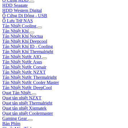
Ổ Cứng HDD
HDD Seagate
HDD Western Digital
Ổ Cứng Di Động - USB
Ổ Lưu Trữ NAS
Tản Nhiệt Cooling
Tản Nhiệt Khí
Tản Nhiệt Khí Noctua
Tản Nhiệt Khí Deepcool
Tản Nhiệt Khí ID - Cooling
Tản Nhiệt Khí Thermalright
Tản Nhiệt Nước AIO
Tản Nhiệt Nước Asus
Tản Nhiệt Nước Corsair
Tản Nhiệt Nước NZXT
Tản Nhiệt Nước Thermalright
Tản Nhiệt Nước Cooler Master
Tản Nhiệt Nước DeepCool
Quạt Tản Nhiệt
Quạt tản nhiệt NZXT
Quạt tản nhiệt Thermalright
Quạt tản nhiệt Xigmatek
Quạt tản nhiệt Coolermaster
Gaming Gear
Bàn Phím