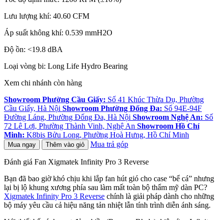
Lưu lượng khí: 40.60 CFM
Áp suất không khí: 0.539 mmH2O
Độ ồn: <19.8 dBA
Loại vòng bi: Long Life Hydro Bearing
Xem chi nhánh còn hàng
Showroom Phường Cầu Giấy:
Số 41 Khúc Thừa Dụ, Phường
Cầu Giấy, Hà Nội
Showroom Phường Đống Đa:
Số 94E-94F
Đường Láng, Phường Đống Đa, Hà Nội
Showroom Nghệ An:
Số
72 Lê Lợi, Phường Thành Vinh, Nghệ An
Showroom Hồ Chí
Minh:
K8bis Bửu Long, Phường Hoà Hưng, Hồ Chí Minh
Mua trả góp
Mua ngay
Thêm vào giỏ
Đánh giá Fan Xigmatek Infinity Pro 3 Reverse
Bạn đã bao giờ khó chịu khi lắp fan hút gió cho case “bể cá” nhưng
lại bị lộ khung xương phía sau làm mất toàn bộ thẩm mỹ dàn PC?
Xigmatek Infinity Pro 3 Reverse
chính là giải pháp dành cho những
bộ máy yêu cầu cả hiệu năng tản nhiệt lẫn tính trình diễn ánh sáng.