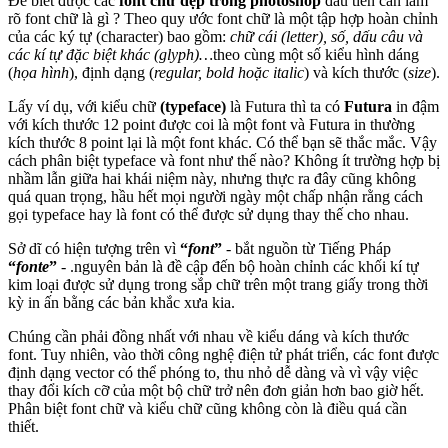
Để biết được các
font chữ đẹp trong photoshop
đầu tiên cần làm
rõ font chữ là gì ? Theo quy ước font chữ là một tập hợp hoàn chỉnh
của các ký tự (character) bao gồm:
chữ cái (letter), số, dấu câu và
các kí tự đặc biệt khác (glyph)…
theo cùng một số kiểu hình dáng
(
họa hình
), định dạng (
regular, bold hoặc italic
) và kích thước (
size
).
Lấy ví dụ, với kiểu chữ
(typeface)
là Futura thì ta có
Futura
in đậm
với kích thước 12 point được coi là một font và Futura in thường
kích thước 8 point lại là một font khác. Có thể bạn sẽ thắc mắc. Vậy
cách phân biệt typeface và font như thế nào? Không ít trường hợp bị
nhầm lẫn giữa hai khái niệm này, nhưng thực ra đây cũng không
quá quan trọng, hầu hết mọi người ngày một chấp nhận rằng cách
gọi typeface hay là font có thể được sử dụng thay thế cho nhau.
Sở dĩ có hiện tượng trên vì
“
font
”
- bắt nguồn từ Tiếng Pháp
“
fonte
”
- .nguyên bản là đề cập đến bộ hoàn chỉnh các khối kí tự
kim loại được sử dụng trong sắp chữ trên một trang giấy trong thời
kỳ in ấn bằng các bản khắc xưa kia.
Chúng cần phải đồng nhất với nhau về kiểu dáng và kích thước
font. Tuy nhiên, vào thời công nghệ điện tử phát triển, các font được
định dạng vector có thể phóng to, thu nhỏ dễ dàng và vì vậy việc
thay đổi kích cỡ của một bộ chữ trở nên đơn giản hơn bao giờ hết.
Phân biệt font chữ và kiểu chữ cũng không còn là điều quá cần
thiết.