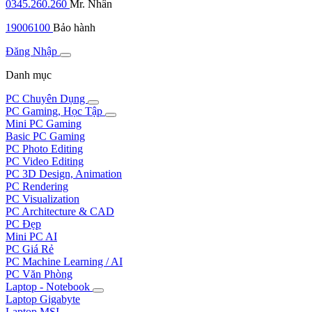
0345.260.260
Mr. Nhân
19006100
Bảo hành
Đăng Nhập
Danh mục
PC Chuyên Dụng
PC Gaming, Học Tập
Mini PC Gaming
Basic PC Gaming
PC Photo Editing
PC Video Editing
PC 3D Design, Animation
PC Rendering
PC Visualization
PC Architecture & CAD
PC Đẹp
Mini PC AI
PC Giá Rẻ
PC Machine Learning / AI
PC Văn Phòng
Laptop - Notebook
Laptop Gigabyte
Laptop MSI