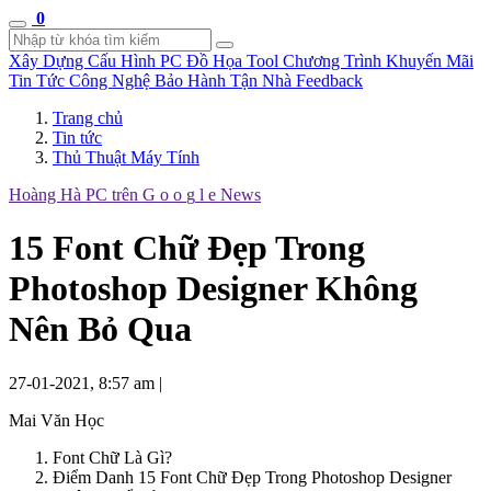
0
Xây Dựng Cấu Hình
PC Đồ Họa Tool
Chương Trình Khuyến Mãi
Tin Tức Công Nghệ
Bảo Hành Tận Nhà
Feedback
Trang chủ
Tin tức
Thủ Thuật Máy Tính
Hoàng Hà PC trên
G
o
o
g
l
e
News
15 Font Chữ Đẹp Trong
Photoshop Designer Không
Nên Bỏ Qua
27-01-2021, 8:57 am
|
Mai Văn Học
Font Chữ Là Gì?
Điểm Danh 15 Font Chữ Đẹp Trong Photoshop Designer