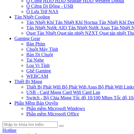
Ổ Cứng HDD
HDD Seagate
HDD Western Digital
Ổ Cứng Di Động - USB
Ổ Lưu Trữ NAS
Tản Nhiệt Cooling
Tản Nhiệt Khí
Tản Nhiệt Khí Noctua
Tản Nhiệt Khí De
Tản Nhiệt Nước AIO
Tản Nhiệt Nước Asus
Tản Nhiệt 
Quạt Tản Nhiệt
Quạt tản nhiệt NZXT
Quạt tản nhiệt Th
Gaming Gear
Bàn Phím
Chuột Máy Tính
Bàn Di Chuột
Tai Nghe
Loa Vi Tính
Ghế Gaming
WEBCAM
Thiết Bị Mạng
Thiết Bị Phát Wifi
Bộ Phát Wifi Asus
Bộ Phát Wifi Link
USB - Card Mạng
Card Wifi
Card Lan
Switch - Bộ Chia Mạng
Tốc độ 10/100 Mbps
Tốc độ 10
Phần Mềm Bản Quyền
Phần mềm Microsoft Windows
Phần mềm Microsoft Office
Hotline