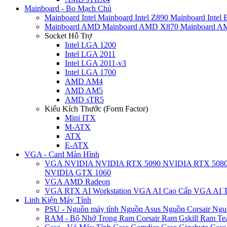
Mainboard - Bo Mạch Chủ
Mainboard Intel
Mainboard Intel Z890
Mainboard Intel
Mainboard AMD
Mainboard AMD X870
Mainboard 
Socket Hỗ Trợ
Intel LGA 1200
Intel LGA 2011
Intel LGA 2011-v3
Intel LGA 1700
AMD AM4
AMD AM5
AMD sTR5
Kiểu Kích Thước (Form Factor)
Mini ITX
M-ATX
ATX
E-ATX
VGA - Card Màn Hình
VGA NVIDIA
NVIDIA RTX 5090
NVIDIA RTX 508
NVIDIA GTX 1060
VGA AMD Radeon
VGA RTX AI Workstation
VGA AI Cao Cấp
VGA AI T
Linh Kiện Máy Tính
PSU - Nguồn máy tính
Nguồn Asus
Nguồn Corsair
Ngu
RAM - Bộ Nhớ Trong
Ram Corsair
Ram Gskill
Ram Te