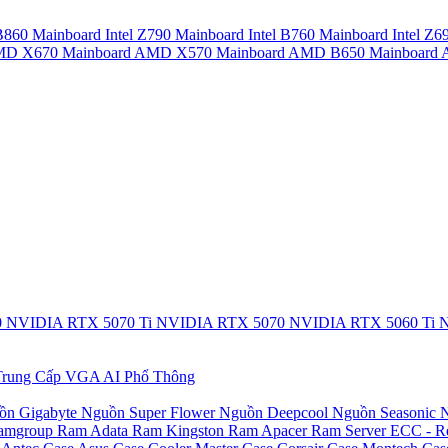
 B860
Mainboard Intel Z790
Mainboard Intel B760
Mainboard Intel Z6
AMD X670
Mainboard AMD X570
Mainboard AMD B650
Mainboar
0
NVIDIA RTX 5070 Ti
NVIDIA RTX 5070
NVIDIA RTX 5060 Ti
N
rung Cấp
VGA AI Phổ Thông
ồn Gigabyte
Nguồn Super Flower
Nguồn Deepcool
Nguồn Seasonic
N
amgroup
Ram Adata
Ram Kingston
Ram Apacer
Ram Server ECC - R