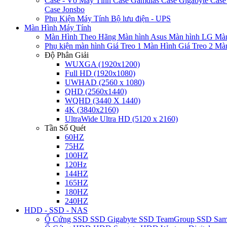
Case - Vỏ Máy Tính
Case Gamdias
Case Gigabyte
Case
Case Jonsbo
Phụ Kiện Máy Tính
Bộ lưu điện - UPS
Màn Hình Máy Tính
Màn Hình Theo Hãng
Màn hình Asus
Màn hình LG
Màn
Phụ kiện màn hình
Giá Treo 1 Màn Hình
Giá Treo 2 Mà
Độ Phân Giải
WUXGA (1920x1200)
Full HD (1920x1080)
UWHAD (2560 x 1080)
QHD (2560x1440)
WQHD (3440 X 1440)
4K (3840x2160)
UltraWide Ultra HD (5120 x 2160)
Tần Số Quét
60HZ
75HZ
100HZ
120Hz
144HZ
165HZ
180HZ
240HZ
HDD - SSD - NAS
Ổ Cứng SSD
SSD Gigabyte
SSD TeamGroup
SSD Sa