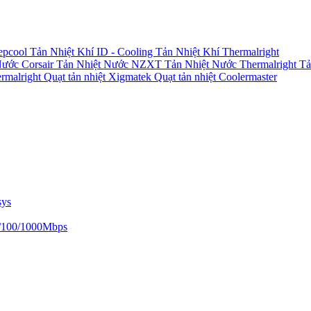
epcool
Tản Nhiệt Khí ID - Cooling
Tản Nhiệt Khí Thermalright
Nước Corsair
Tản Nhiệt Nước NZXT
Tản Nhiệt Nước Thermalright
Tả
ermalright
Quạt tản nhiệt Xigmatek
Quạt tản nhiệt Coolermaster
sys
/100/1000Mbps