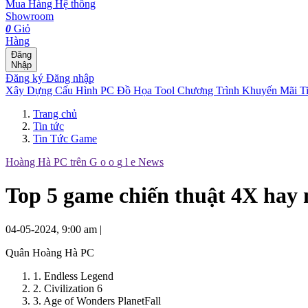
Mua Hàng
Hệ thống
Showroom
0
Giỏ
Hàng
Đăng
Nhập
Đăng ký
Đăng nhập
Xây Dựng Cấu Hình
PC Đồ Họa Tool
Chương Trình Khuyến Mãi
T
Trang chủ
Tin tức
Tin Tức Game
Hoàng Hà PC trên
G
o
o
g
l
e
News
Top 5 game chiến thuật 4X hay
04-05-2024, 9:00 am
|
Quân Hoàng Hà PC
1. Endless Legend
2. Civilization 6
3. Age of Wonders PlanetFall