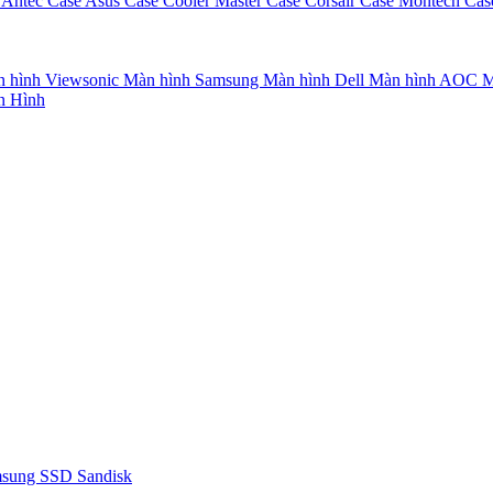
 Antec
Case Asus
Case Cooler Master
Case Corsair
Case Montech
Cas
 hình Viewsonic
Màn hình Samsung
Màn hình Dell
Màn hình AOC
M
n Hình
msung
SSD Sandisk