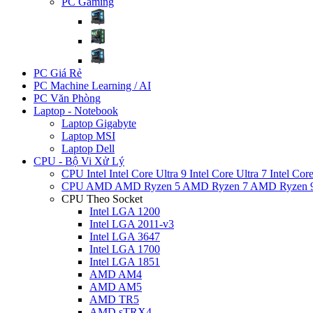
PC Gaming
PC Giá Rẻ
PC Machine Learning / AI
PC Văn Phòng
Laptop - Notebook
Laptop Gigabyte
Laptop MSI
Laptop Dell
CPU - Bộ Vi Xử Lý
CPU Intel
Intel Core Ultra 9
Intel Core Ultra 7
Intel Cor
CPU AMD
AMD Ryzen 5
AMD Ryzen 7
AMD Ryzen 
CPU Theo Socket
Intel LGA 1200
Intel LGA 2011-v3
Intel LGA 3647
Intel LGA 1700
Intel LGA 1851
AMD AM4
AMD AM5
AMD TR5
AMD sTRX4