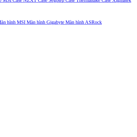
e MSI
Case NZXT
Case Segotep
Case Thermaltake
Case Xigmatek
àn hình MSI
Màn hình Gigabyte
Màn hình ASRock