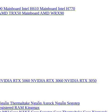
90
Mainboard Intel H610
Mainboard Intel H770
d AMD TRX50
Mainboard AMD WRX90
VIDIA RTX 5060
NVIDIA RTX 3060
NVIDIA RTX 3050
guồn Thermaltake
Nguồn Asrock
Nguồn Segotep
egistered
RAM Kingmax