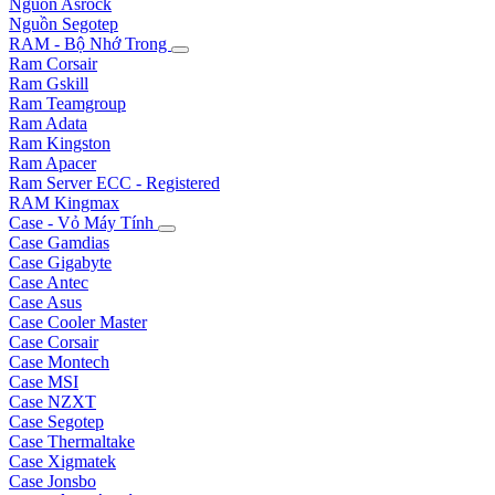
Nguồn Asrock
Nguồn Segotep
RAM - Bộ Nhớ Trong
Ram Corsair
Ram Gskill
Ram Teamgroup
Ram Adata
Ram Kingston
Ram Apacer
Ram Server ECC - Registered
RAM Kingmax
Case - Vỏ Máy Tính
Case Gamdias
Case Gigabyte
Case Antec
Case Asus
Case Cooler Master
Case Corsair
Case Montech
Case MSI
Case NZXT
Case Segotep
Case Thermaltake
Case Xigmatek
Case Jonsbo