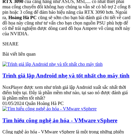
RTX 3090
của cãng hãng như ASUS, MSI,.... có nhất thiết phải
mua cổng chuyển đổi không hay chúng ta vẫn sẽ có hỗ trợ 2 cổng 8
pin hoặc 3 cổng để đảm bảo hiệu năng của RTX 3090 hơn. Ngoài
ra,
Hoàng Hà PC
cũng sẽ sớm cho bạn bài đánh giá chi tiết về card
đồ họa này cũng như tư vấn cho bạn chọn nguồn PSU phù hợp để
có thể trải nghiệm được dòng card đồ họa Ampere vô cùng mới này
của NVIDIA.
SHARE
Bài viết liên quan
Trình giả lập Android nhẹ và tốt nhất cho máy tính
NoxPlayer được xem như trình giả lập Android xuất sắc nhất thời
điểm hiện tại. Đây là phần mềm như nào, tại sao nó được đánh giá
là phầm mềm tốt nhất?
01/05/2024
Quân Hoàng Hà PC
Tìm hiểu công nghệ ảo hóa - VMware vSphere
Công nghệ ảo hóa - VMware vSphere là một trong những phiên