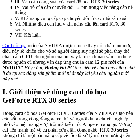
III. Yêu cầu công suất của card đồ họa RTX 30 series
IV. Vai trò của cáp chuyển đổi 12-pin trong việc nâng cấp hệ
thống
V. Khả năng cung cấp cáp chuyển đổi từ các nhà sản xuất
VI. Những điều cần lưu ý khi nâng cấp lên card RTX 30
series
VII. Kết luận
Card đồ họa
mới của NVIDIA được cho sẽ thay đổi chân pin mới,
điều này sẽ khiến cho vô số người dùng suy nghĩ sẽ phải thay thế
chân cắm GPU cho nguồn của họ, vậy làm cách nào vẫn tận dụng
dược nguồn cũ nhưng vẫn đáp ứng chuẩn cắm 12-pin mới của
NVIDIA
?
Hãy cùng
Hoàng Hà PC
tìm hiểu về chân này cũng như
lí do tại sao dòng sản phẩm mới nhất này lại yêu cầu nguồn mới
này nhé.
I. Giới thiệu về dòng card đồ họa
GeForce RTX 30 series
Dòng card đồ họa GeForce RTX 30 series của NVIDIA đã tạo nên
cơn sốt trong cộng đồng game thủ và người dùng chuyên nghiệp
nhờ vào hiệu năng vượt trội mà kiến trúc Ampere mang lại. Với sự
cải tiến mạnh mẽ về cả phần cứng lẫn công nghệ, RTX 30 series
không chỉ là một bản nâng cấp về tốc độ xử lý mà còn hướng đến