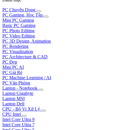
PC Chuyên Dụng
PC Gaming, Học Tập
Mini PC Gaming
Basic PC Gaming
PC Photo Editing
PC Video Editing
PC 3D Design, Animation
PC Rendering
PC Visualization
PC Architecture & CAD
PC Đẹp
Mini PC AI
PC Giá Rẻ
PC Machine Learning / AI
PC Văn Phòng
Laptop - Notebook
Laptop Gigabyte
Laptop MSI
Laptop Dell
CPU - Bộ Vi Xử Lý
CPU Intel
Intel Core Ultra 9
Intel Core Ultra 7
Intel Core Ultra 5