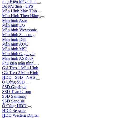
Phụ Kiện Máy Tính
Bộ lưu điện - UPS
Màn Hình Máy Tính
Màn Hình Theo Hãng
Màn hình Asus
Màn hình LG
Màn hình Viewsonic
Màn hình Samsung
Màn hình Dell
Màn hình AOC
Màn hình MSI
Màn hình Gigabyte
Màn hình ASRock
Phụ kiện màn hình
Giá Treo 1 Màn Hình
Giá Treo 2 Màn Hình
HDD - SSD - NAS
Ổ Cứng SSD
SSD Gigabyte
SSD TeamGroup
SSD Samsung
SSD Sandisk
Ổ Cứng HDD
HDD Seagate
HDD Western Digital