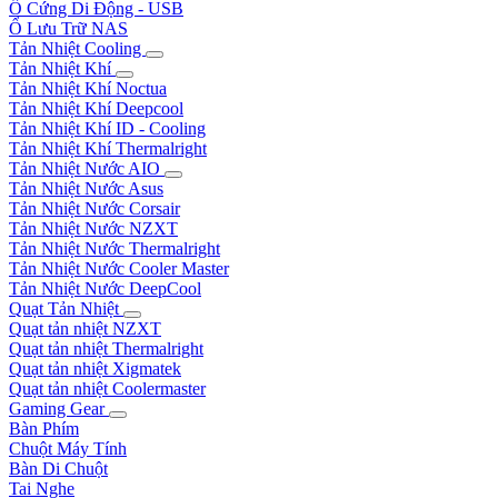
Ổ Cứng Di Động - USB
Ổ Lưu Trữ NAS
Tản Nhiệt Cooling
Tản Nhiệt Khí
Tản Nhiệt Khí Noctua
Tản Nhiệt Khí Deepcool
Tản Nhiệt Khí ID - Cooling
Tản Nhiệt Khí Thermalright
Tản Nhiệt Nước AIO
Tản Nhiệt Nước Asus
Tản Nhiệt Nước Corsair
Tản Nhiệt Nước NZXT
Tản Nhiệt Nước Thermalright
Tản Nhiệt Nước Cooler Master
Tản Nhiệt Nước DeepCool
Quạt Tản Nhiệt
Quạt tản nhiệt NZXT
Quạt tản nhiệt Thermalright
Quạt tản nhiệt Xigmatek
Quạt tản nhiệt Coolermaster
Gaming Gear
Bàn Phím
Chuột Máy Tính
Bàn Di Chuột
Tai Nghe