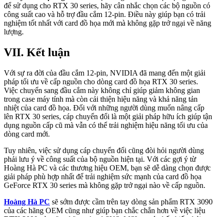
để sử dụng cho RTX 30 series, hãy cân nhắc chọn các bộ nguồn có
công suất cao và hỗ trợ đầu cắm 12-pin. Điều này giúp bạn có trải
nghiệm tốt nhất với card đồ họa mới mà không gặp trở ngại về năng
lượng.
VII. Kết luận
Với sự ra đời của đầu cắm 12-pin, NVIDIA đã mang đến một giải
pháp tối ưu về cấp nguồn cho dòng card đồ họa RTX 30 series.
Việc chuyển sang đầu cắm này không chỉ giúp giảm không gian
trong case máy tính mà còn cải thiện hiệu năng và khả năng tản
nhiệt của card đồ họa. Đối với những người dùng muốn nâng cấp
lên RTX 30 series, cáp chuyển đổi là một giải pháp hữu ích giúp tận
dụng nguồn cấp cũ mà vẫn có thể trải nghiệm hiệu năng tối ưu của
dòng card mới.
Tuy nhiên, việc sử dụng cáp chuyển đổi cũng đòi hỏi người dùng
phải lưu ý về công suất của bộ nguồn hiện tại. Với các gợi ý từ
Hoàng Hà PC và các thương hiệu OEM, bạn sẽ dễ dàng chọn được
giải pháp phù hợp nhất để trải nghiệm sức mạnh của card đồ họa
GeForce RTX 30 series mà không gặp trở ngại nào về cấp nguồn.
Hoàng Hà PC
sẽ sớm được cầm trên tay dòng sản phẩm RTX 3090
của các hãng OEM cũng như giúp bạn chắc chắn hơn về việc liệu