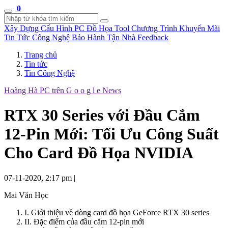
0
Xây Dựng Cấu Hình
PC Đồ Họa Tool
Chương Trình Khuyến Mãi
Tin Tức Công Nghệ
Bảo Hành Tận Nhà
Feedback
Trang chủ
Tin tức
Tin Công Nghệ
Hoàng Hà PC trên
G
o
o
g
l
e
News
RTX 30 Series với Đầu Cắm
12-Pin Mới: Tối Ưu Công Suất
Cho Card Đồ Họa NVIDIA
07-11-2020, 2:17 pm
|
Mai Văn Học
I. Giới thiệu về dòng card đồ họa GeForce RTX 30 series
II. Đặc điểm của đầu cắm 12-pin mới