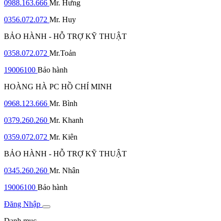
0988.163.666
Mr. Hưng
0356.072.072
Mr. Huy
BẢO HÀNH - HỖ TRỢ KỸ THUẬT
0358.072.072
Mr.Toản
19006100
Bảo hành
HOÀNG HÀ PC HỒ CHÍ MINH
0968.123.666
Mr. Bình
0379.260.260
Mr. Khanh
0359.072.072
Mr. Kiên
BẢO HÀNH - HỖ TRỢ KỸ THUẬT
0345.260.260
Mr. Nhân
19006100
Bảo hành
Đăng Nhập
Danh mục