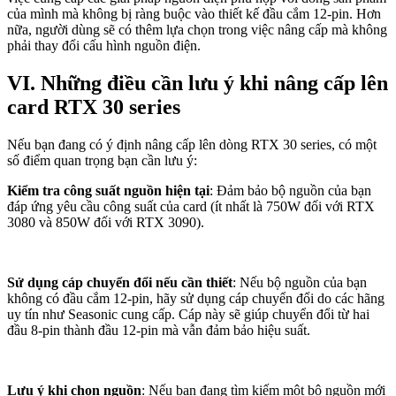
của mình mà không bị ràng buộc vào thiết kế đầu cắm 12-pin. Hơn
nữa, người dùng sẽ có thêm lựa chọn trong việc nâng cấp mà không
phải thay đổi cấu hình nguồn điện.
VI. Những điều cần lưu ý khi nâng cấp lên
card RTX 30 series
Nếu bạn đang có ý định nâng cấp lên dòng RTX 30 series, có một
số điểm quan trọng bạn cần lưu ý:
Kiểm tra công suất nguồn hiện tại
: Đảm bảo bộ nguồn của bạn
đáp ứng yêu cầu công suất của card (ít nhất là 750W đối với RTX
3080 và 850W đối với RTX 3090).
Sử dụng cáp chuyển đổi nếu cần thiết
: Nếu bộ nguồn của bạn
không có đầu cắm 12-pin, hãy sử dụng cáp chuyển đổi do các hãng
uy tín như Seasonic cung cấp. Cáp này sẽ giúp chuyển đổi từ hai
đầu 8-pin thành đầu 12-pin mà vẫn đảm bảo hiệu suất.
Lưu ý khi chọn nguồn
: Nếu bạn đang tìm kiếm một bộ nguồn mới