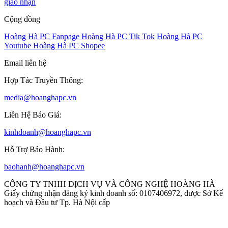
giao nhận
Cộng đồng
Hoàng Hà PC Fanpage
Hoàng Hà PC Tik Tok
Hoàng Hà PC
Youtube
Hoàng Hà PC Shopee
Email liên hệ
Hợp Tác Truyền Thông:
media@hoanghapc.vn
Liên Hệ Báo Giá:
kinhdoanh@hoanghapc.vn
Hỗ Trợ Bảo Hành:
baohanh@hoanghapc.vn
CÔNG TY TNHH DỊCH VỤ VÀ CÔNG NGHỆ HOÀNG HÀ
Giấy chứng nhận đăng ký kinh doanh số: 0107406972, được Sở Kế
hoạch và Đầu tư Tp. Hà Nội cấp