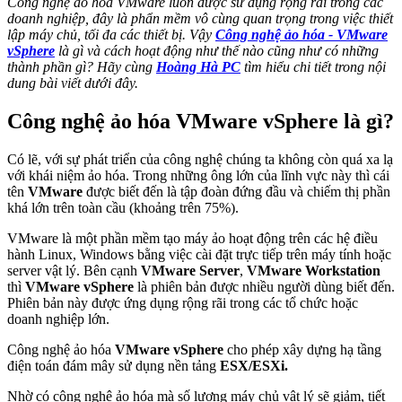
Công nghệ ảo hóa VMware luôn được sử dụng rộng rãi trong các
doanh nghiệp, đây là phẩn mềm vô cùng quan trọng trong việc thiết
lập máy chủ, tối đa các thiết bị. Vậy
Công nghệ ảo hóa - VMware
vSphere
là gì và cách hoạt động như thế nào cũng như có những
thành phần gì? Hãy cùng
Hoàng Hà PC
tìm hiểu chi tiết trong nội
dung bài viết dưới đây.
Công nghệ ảo hóa VMware vSphere là gì?
Có lẽ, với sự phát triển của công nghệ chúng ta không còn quá xa lạ
với khái niệm ảo hóa. Trong những ông lớn của lĩnh vực này thì cái
tên
VMware
được biết đến là tập đoàn đứng đầu và chiếm thị phần
khá lớn trên toàn cầu (khoảng trên 75%).
VMware là một phần mềm tạo máy ảo hoạt động trên các hệ điều
hành Linux, Windows bằng việc cài đặt trực tiếp trên máy tính hoặc
server vật lý. Bên cạnh
VMware Server
,
VMware Workstation
thì
VMware vSphere
là phiên bản được nhiều người dùng biết đến.
Phiên bản này được ứng dụng rộng rãi trong các tổ chức hoặc
doanh nghiệp lớn.
Công nghệ ảo hóa
VMware vSphere
cho phép xây dựng hạ tầng
điện toán đám mây sử dụng nền tảng
ESX/ESXi.
Nhờ có công nghệ ảo hóa mà số lượng máy chủ vật lý sẽ giảm, tiết