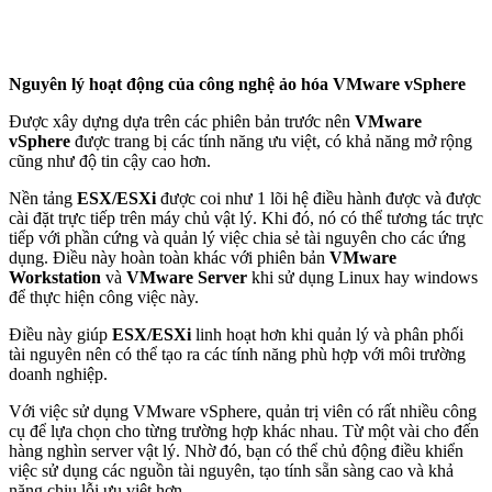
Nguyên lý hoạt động của công nghệ ảo hóa VMware vSphere
Được xây dựng dựa trên các phiên bản trước nên
VMware
vSphere
được trang bị các tính năng ưu việt, có khả năng mở rộng
cũng như độ tin cậy cao hơn.
Nền tảng
ESX/ESXi
được coi như 1 lõi hệ điều hành được và được
cài đặt trực tiếp trên máy chủ vật lý. Khi đó, nó có thể tương tác trực
tiếp với phần cứng và quản lý việc chia sẻ tài nguyên cho các ứng
dụng. Điều này hoàn toàn khác với phiên bản
VMware
Workstation
và
VMware Server
khi sử dụng Linux hay windows
để thực hiện công việc này.
Điều này giúp
ESX/ESXi
linh hoạt hơn khi quản lý và phân phối
tài nguyên nên có thể tạo ra các tính năng phù hợp với môi trường
doanh nghiệp.
Với việc sử dụng VMware vSphere, quản trị viên có rất nhiều công
cụ để lựa chọn cho từng trường hợp khác nhau. Từ một vài cho đến
hàng nghìn server vật lý. Nhờ đó, bạn có thể chủ động điều khiển
việc sử dụng các nguồn tài nguyên, tạo tính sẵn sàng cao và khả
năng chịu lỗi ưu việt hơn.