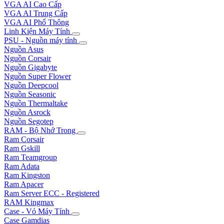
VGA AI Cao Cấp
VGA AI Trung Cấp
VGA AI Phổ Thông
Linh Kiện Máy Tính
PSU - Nguồn máy tính
Nguồn Asus
Nguồn Corsair
Nguồn Gigabyte
Nguồn Super Flower
Nguồn Deepcool
Nguồn Seasonic
Nguồn Thermaltake
Nguồn Asrock
Nguồn Segotep
RAM - Bộ Nhớ Trong
Ram Corsair
Ram Gskill
Ram Teamgroup
Ram Adata
Ram Kingston
Ram Apacer
Ram Server ECC - Registered
RAM Kingmax
Case - Vỏ Máy Tính
Case Gamdias