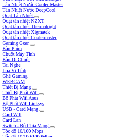
Tản Nhiệt Nước Cooler Master
Tản Nhiệt Nước DeepCool
Quạt Tản Nhiệt
Quạt tản nhiệt NZXT
Quạt tản nhiệt Thermalright
Quạt tản nhiệt Xigmatek
Quạt tản nhiệt Coolermaster
Gaming Gear
Bàn Phím
Chuột Máy Tính
Bàn Di Chuột
Tai Nghe
Loa Vi Tính
Ghế Gaming
WEBCAM
Thiết Bị Mạng
Thiết Bị Phát Wifi
Bộ Phát Wifi Asus
Bộ Phát Wifi Linksys
USB - Card Mạng
Card Wifi
Card Lan
Switch - Bộ Chia Mạng
Tốc độ 10/100 Mbps
Tốc độ 10/100/1000Mbps