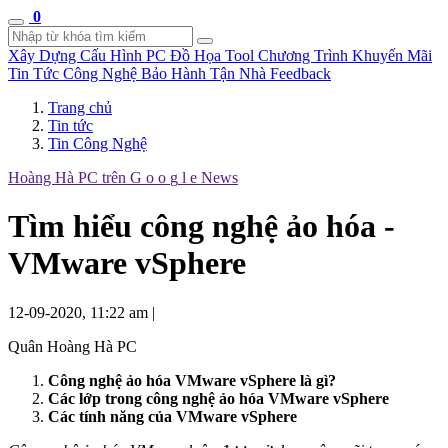
0
Xây Dựng Cấu Hình
PC Đồ Họa Tool
Chương Trình Khuyến Mãi
Tin Tức Công Nghệ
Bảo Hành Tận Nhà
Feedback
Trang chủ
Tin tức
Tin Công Nghệ
Hoàng Hà PC trên
G
o
o
g
l
e
News
Tìm hiểu công nghệ ảo hóa -
VMware vSphere
12-09-2020, 11:22 am
|
Quân Hoàng Hà PC
Công nghệ ảo hóa VMware vSphere là gì?
Các lớp trong công nghệ ảo hóa VMware vSphere
Các tính năng của VMware vSphere