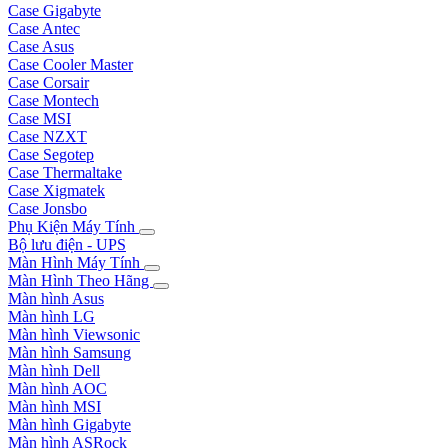
Case Gigabyte
Case Antec
Case Asus
Case Cooler Master
Case Corsair
Case Montech
Case MSI
Case NZXT
Case Segotep
Case Thermaltake
Case Xigmatek
Case Jonsbo
Phụ Kiện Máy Tính
Bộ lưu điện - UPS
Màn Hình Máy Tính
Màn Hình Theo Hãng
Màn hình Asus
Màn hình LG
Màn hình Viewsonic
Màn hình Samsung
Màn hình Dell
Màn hình AOC
Màn hình MSI
Màn hình Gigabyte
Màn hình ASRock