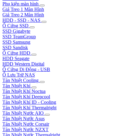
Phụ kiện màn hình
Giá Treo 1 Màn Hình
Giá Treo 2 Màn Hình
HDD - SSD - NAS
Ổ Cứng SSD
SSD Gigabyte
SSD TeamGroup
SSD Samsung
SSD Sandisk
Ổ Cứng HDD
HDD Seagate
HDD Western Digital
Ổ Cứng Di Động - USB
Ổ Lưu Trữ NAS
Tản Nhiệt Cooling
Tản Nhiệt Khí
Tản Nhiệt Khí Noctua
Tản Nhiệt Khí Deepcool
Tản Nhiệt Khí ID - Cooling
Tản Nhiệt Khí Thermalright
Tản Nhiệt Nước AIO
Tản Nhiệt Nước Asus
Tản Nhiệt Nước Corsair
Tản Nhiệt Nước NZXT
Tản Nhiệt Nước Thermalright