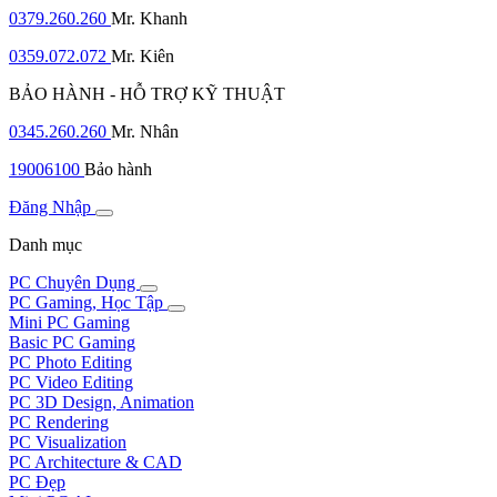
0379.260.260
Mr. Khanh
0359.072.072
Mr. Kiên
BẢO HÀNH - HỖ TRỢ KỸ THUẬT
0345.260.260
Mr. Nhân
19006100
Bảo hành
Đăng Nhập
Danh mục
PC Chuyên Dụng
PC Gaming, Học Tập
Mini PC Gaming
Basic PC Gaming
PC Photo Editing
PC Video Editing
PC 3D Design, Animation
PC Rendering
PC Visualization
PC Architecture & CAD
PC Đẹp