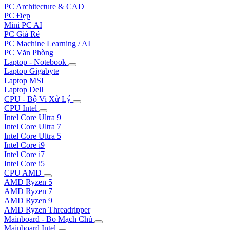
PC Architecture & CAD
PC Đẹp
Mini PC AI
PC Giá Rẻ
PC Machine Learning / AI
PC Văn Phòng
Laptop - Notebook
Laptop Gigabyte
Laptop MSI
Laptop Dell
CPU - Bộ Vi Xử Lý
CPU Intel
Intel Core Ultra 9
Intel Core Ultra 7
Intel Core Ultra 5
Intel Core i9
Intel Core i7
Intel Core i5
CPU AMD
AMD Ryzen 5
AMD Ryzen 7
AMD Ryzen 9
AMD Ryzen Threadripper
Mainboard - Bo Mạch Chủ
Mainboard Intel