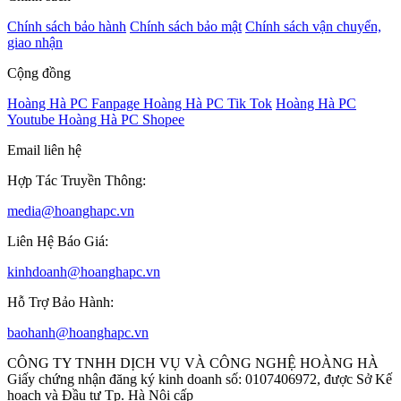
Chính sách bảo hành
Chính sách bảo mật
Chính sách vận chuyển,
giao nhận
Cộng đồng
Hoàng Hà PC Fanpage
Hoàng Hà PC Tik Tok
Hoàng Hà PC
Youtube
Hoàng Hà PC Shopee
Email liên hệ
Hợp Tác Truyền Thông:
media@hoanghapc.vn
Liên Hệ Báo Giá:
kinhdoanh@hoanghapc.vn
Hỗ Trợ Bảo Hành:
baohanh@hoanghapc.vn
CÔNG TY TNHH DỊCH VỤ VÀ CÔNG NGHỆ HOÀNG HÀ
Giấy chứng nhận đăng ký kinh doanh số: 0107406972, được Sở Kế
hoạch và Đầu tư Tp. Hà Nội cấp