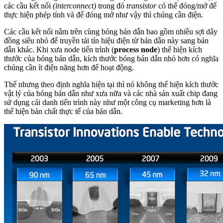
các cầu kết nối
(interconnect)
trong đó
transistor
có thể đóng/mở để
thực hiện phép tính và để đóng mở như vậy thì chúng cần điện.
Các cầu kết nối nằm trên cùng bóng bán dẫn bao gồm nhiều sợi dây
đồng siêu nhỏ để truyền tải tín hiệu điện từ bán dẫn này sang bán
dẫn khác. Khi xưa node tiến trình (
process node
) thể hiện kích
thước của bóng bán dẫn, kích thước bóng bán dẫn nhỏ hơn có nghĩa
chúng cần ít điện năng hơn để hoạt động.
Thế nhưng theo định nghĩa hiện tại thì nó không thể hiện kích thước
vật lý của bóng bán dẫn như xưa nữa và các nhà sản xuất chip đang
sử dụng cái danh tiến trình này như một công cụ marketing hơn là
thể hiện bản chất thực tế của bán dẫn.