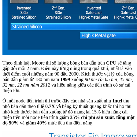
Theo định luật Moore thì số lượng bóng bán dẫn trên
CPU
sẽ tăng
gấp đôi mỗi 2 năm. Điều này từng đúng trong quá khứ, nhất là vào
thời điểm cuối những năm 90 đầu 2000. Kích thước vật lý của bóng
bán dẫn giảm từ 180 nm năm
1999
xuống
90 nm rồi 65 nm, 45 nm,
32 nm, 22 nm năm 2012
và hiệu năng giữa các tiến trình có sự cải
thiện lớn.
Ở mỗi node tiến trình thì trước đây các nhà sản xuất như
Intel
thu
nhỏ bán dẫn theo tỉ lệ
0,7X
và bằng kỹ thuật quang khắc thì họ thu
nhỏ kích thước bán dẫn xuống từ đó mang lại 15% hiệu năng cải
thiện trên mỗi node tiên trình giảm
35% chi phí sản xuất
,
tăng mật
độ 50%
và
giảm 40%
mức tiêu thụ điện năng.