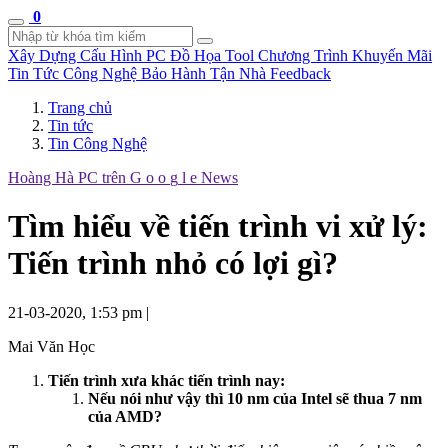
0
Xây Dựng Cấu Hình
PC Đồ Họa Tool
Chương Trình Khuyến Mãi
Tin Tức Công Nghệ
Bảo Hành Tận Nhà
Feedback
Trang chủ
Tin tức
Tin Công Nghệ
Hoàng Hà PC trên
G
o
o
g
l
e
News
Tìm hiểu về tiến trình vi xử lý:
Tiến trình nhỏ có lợi gì?
21-03-2020, 1:53 pm
|
Mai Văn Học
Tiến trình xưa khác tiến trình nay:
Nếu nói như vậy thì 10 nm của Intel sẽ thua 7 nm
của AMD?