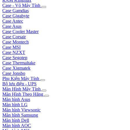
RAM Kingmax
Case - Vỏ Máy Tính
Case Gamdias
Case Gigabyte
Case Antec
Case Asus
Case Cooler Master
Case Corsair
Case Montech
Case MSI
Case NZXT
Case Segotep
Case Thermaltake
Case Xigmatek
Case Jonsbo
Phụ Kiện Máy Tính
Bộ lưu điện - UPS
Màn Hình Máy Tính
Màn Hình Theo Hãng
Màn hình Asus
Màn hình LG
Màn hình Viewsonic
Màn hình Samsung
Màn hình Dell
Màn hình AOC