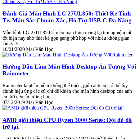
Đánh Giá Màn Hình LG 27UL850: Thiết Kế Tinh
Tế, Màu Sắc Chuẩn Xác, Hỗ Trợ USB-C Đa Năng
Màn hình LG 27UL850 là mẫu màn hình mang lại trải nghiệm rất
tốt hiện nay nhờ thiết kế gọn gang phù hợp với nhiều không gian
làm việc.
10/01/2020
Mai Văn Học
Hướng Dẫn Làm Màn Hình Desktop Ấn Tượng Với
Rainmeter
Rainmeter là phần mềm không thể thiếu, giúp anh em có thể tùy
chỉnh hiệu ứng các cử chỉ để khiến cho màn hình desktop của anh
em trở nên ấn tượng hơn.
07/12/2019
Mai Văn Học
AMD giới thiệu CPU Ryzen 3000 Series: Đội đỏ đã
trở lại!
Tại CES 2019, tiến sĩ Lisa Su (CEO AMD) đã giới thiệu 2 sản