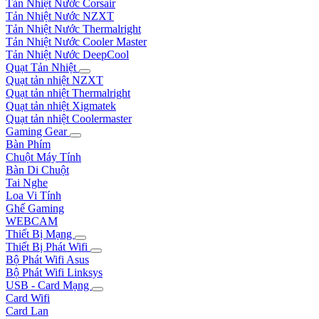
Tản Nhiệt Nước Corsair
Tản Nhiệt Nước NZXT
Tản Nhiệt Nước Thermalright
Tản Nhiệt Nước Cooler Master
Tản Nhiệt Nước DeepCool
Quạt Tản Nhiệt
Quạt tản nhiệt NZXT
Quạt tản nhiệt Thermalright
Quạt tản nhiệt Xigmatek
Quạt tản nhiệt Coolermaster
Gaming Gear
Bàn Phím
Chuột Máy Tính
Bàn Di Chuột
Tai Nghe
Loa Vi Tính
Ghế Gaming
WEBCAM
Thiết Bị Mạng
Thiết Bị Phát Wifi
Bộ Phát Wifi Asus
Bộ Phát Wifi Linksys
USB - Card Mạng
Card Wifi
Card Lan