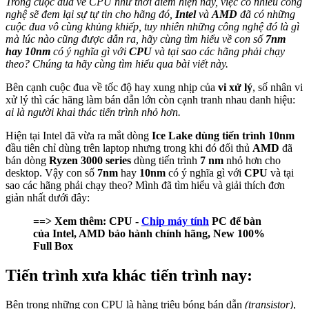
Trong cuộc đua về CPU như thời điểm hiện nay, việc có nhiều công
nghệ sẽ đem lại sự tự tin cho hãng đó,
Intel
và
AMD
đã có những
cuộc đua vô cùng khủng khiếp, tuy nhiên những công nghệ đó là gì
mà lúc nào cũng được dẫn ra, hãy cùng tìm hiểu về con số
7nm
hay 10nm
có ý nghĩa gì với
CPU
và tại sao các hãng phải chạy
theo? Chúng ta hãy cùng tìm hiểu qua bài viết này.
Bên cạnh cuộc đua về tốc độ hay xung nhịp của
vi xử lý
, số nhân vi
xử lý thì các hãng làm bán dẫn lớn còn cạnh tranh nhau danh hiệu:
ai là người khai thác tiến trình nhỏ hơn.
Hiện tại Intel đã vừa ra mắt dòng
Ice Lake dùng tiến trình 10nm
đầu tiên chỉ dùng trên laptop nhưng trong khi đó đối thủ
AMD
đã
bán dòng
Ryzen 3000 series
dùng tiến trình
7 nm
nhỏ hơn cho
desktop. Vậy con số
7nm
hay
10nm
có ý nghĩa gì với
CPU
và tại
sao các hãng phải chạy theo? Mình đã tìm hiểu và giải thích đơn
giản nhất dưới đây:
==> Xem thêm: CPU -
Chip máy tính
PC để bàn
của Intel, AMD bảo hành chính hãng, New 100%
Full Box
Tiến trình xưa khác tiến trình nay:
Bên trong những con CPU là hàng triệu bóng bán dẫn
(transistor)
,