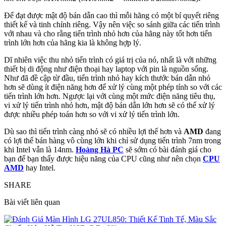
Để đạt được mật độ bán dẫn cao thì mỗi hãng có một bí quyết riêng
thiết kế và tinh chỉnh riêng. Vậy nên việc so sánh giữa các tiến trình
với nhau và cho rằng tiến trình nhỏ hơn của hãng này tốt hơn tiến
trình lớn hơn của hãng kia là không hợp lý.
Dĩ nhiên việc thu nhỏ tiến trình có giá trị của nó, nhất là với những
thiết bị di động như điện thoại hay laptop với pin là nguồn sống.
Như đã đề cập từ đầu, tiến trình nhỏ hay kích thước bán dẫn nhỏ
hơn sẽ dùng ít điện năng hơn để xử lý cùng một phép tính so với các
tiến trình lớn hơn. Ngược lại với cùng một mức điện năng tiêu thụ,
vi xử lý tiến trình nhỏ hơn, mật độ bán dẫn lớn hơn sẽ có thể xử lý
được nhiều phép toán hơn so với vi xử lý tiến trình lớn.
Dù sao thì tiến trình càng nhỏ sẽ có nhiều lợi thế hơn và
AMD
đang
có lợi thế bán hàng vô cùng lớn khi chỉ sử dụng tiến trình 7nm trong
khi Intel vẫn là 14nm.
Hoàng Hà PC
sẽ sớm có bài đánh giá cho
bạn để bạn thấy được hiệu năng của CPU cũng như nên chọn
CPU
AMD
hay Intel.
SHARE
Bài viết liên quan