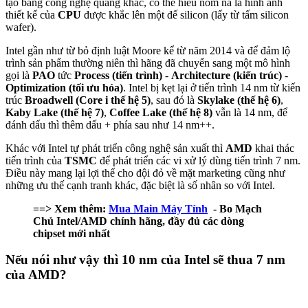
tạo bằng công nghệ quang khắc, có thể hiểu nôm na là hình ảnh
thiết kế của
CPU
được khắc lên một đế silicon (lấy từ tấm silicon
wafer).
Intel gần như từ bỏ định luật Moore kể từ năm 2014 và để đảm lộ
trình sản phẩm thường niên thì hãng đã chuyển sang một mô hình
gọi là
PAO
tức
Process (tiến trình)
-
Architecture (kiến trúc)
-
Optimization (tối ưu hóa)
. Intel bị kẹt lại ở tiến trình 14 nm từ kiến
trúc
Broadwell (Core i thế hệ 5)
, sau đó là
Skylake (thế hệ 6)
,
Kaby Lake (thế hệ 7)
,
Coffee Lake (thế hệ 8)
vẫn là 14 nm, để
đánh dấu thì thêm dấu + phía sau như 14 nm++.
Khác với Intel tự phát triển công nghệ sản xuất thì
AMD
khai thác
tiến trình của
TSMC
để phát triển các vi xử lý dùng tiến trình 7 nm.
Điều này mang lại lợi thế cho đội đỏ về mặt marketing cũng như
những ưu thế cạnh tranh khác, đặc biệt là số nhân so với Intel.
==> Xem thêm:
Mua Main Máy Tính
- Bo Mạch
Chủ Intel/AMD chính hãng, đầy đủ các dòng
chipset mới nhất
Nếu nói như vậy thì 10 nm của Intel sẽ thua 7 nm
của AMD?