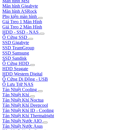
Màn hình MSI
Màn hình Gigabyte
Màn hình ASRock
Phụ kiện màn hình
Giá Treo 1 Màn Hình
Giá Treo 2 Màn Hình
HDD - SSD - NAS
Ổ Cứng SSD
SSD Gigabyte
SSD TeamGroup
SSD Samsung
SSD Sandisk
Ổ Cứng HDD
HDD Seagate
HDD Western Digital
Ổ Cứng Di Động - USB
Ổ Lưu Trữ NAS
Tản Nhiệt Cooling
Tản Nhiệt Khí
Tản Nhiệt Khí Noctua
Tản Nhiệt Khí Deepcool
Tản Nhiệt Khí ID - Cooling
Tản Nhiệt Khí Thermalright
Tản Nhiệt Nước AIO
Tản Nhiệt Nước Asus