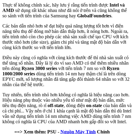
Thực tế không chính xác, hãy lưu ý rằng tiến trình được
Intel và
AMD
sử dụng rất khác nhau như đã nói ở trên và cũng không thể
so sánh với tiến trình của Samsung hay
GlobalFoundries
.
Các bán dẫn nhỏ hơn sẽ đạt hiệu quả năng lượng tốt hơn vì điện
năng tiêu thụ để đóng mở bán dẫn thấp hơn, ít nóng hơn. Ngoài ra,
tiến trình nhỏ còn cho phép các nhà sản xuất chế tạo CPU với kích
thước nhỏ hơn (die size), giảm chi phí và tăng mật độ bán dẫn với
cùng kích thước so với tiến trình lớn.
Điều này cũng có nghĩa với cùng kích thước đế thì nhà sản xuất có
thể tăng số nhân. Đây là lý do vì sao AMD có thể thêm nhiều nhân
trên dòng
Ryzen 3000 series
với tiến trình 7 nm so với
Ryzen
1000/2000 series
dùng tiến trình 14 nm hay thậm chí là trên dòng
EPYC mới, số lượng nhân đã tăng gấp đôi thành 64 nhân so với 32
nhân của thế hệ trước.
Tuy nhiên, tiến trình nhỏ hơn không có nghĩa là hiệu năng cao hơn.
Hiệu năng phụ thuộc vào nhiều yếu tố như mật độ bán dẫn, mức
tiêu thụ điện năng, rò rỉ
off-state
, dòng điện
on-state
của bán dẫn và
cả chi phí... Vậy nên ở chỉ 1 khía cạnh là mật độ bán dẫn thì dù Intel
vẫn sử dụng tiến trình 14 nm nhưng việc AMD dùng tiến trình 7 nm
không có nghĩa là CPU của AMD nhanh hơn gấp đôi so với Intel.
==> Xem thêm: PSU -
Nguồn Máy Tính
Chính