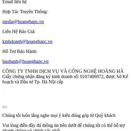
Email liên hệ
Hợp Tác Truyền Thông:
media@hoanghapc.vn
Liên Hệ Báo Giá:
kinhdoanh@hoanghapc.vn
Hỗ Trợ Bảo Hành:
baohanh@hoanghapc.vn
CÔNG TY TNHH DỊCH VỤ VÀ CÔNG NGHỆ HOÀNG HÀ
Giấy chứng nhận đăng ký kinh doanh số: 0107406972, được Sở Kế
hoạch và Đầu tư Tp. Hà Nội cấp
Chúng tôi luôn lắng nghe mọi ý kiến đóng góp từ Quý khách
Vui lòng điền đầy đủ thông tin bên dưới để chúng tôi có thể hỗ trợ
nhanh chóng và chính xác nhất.