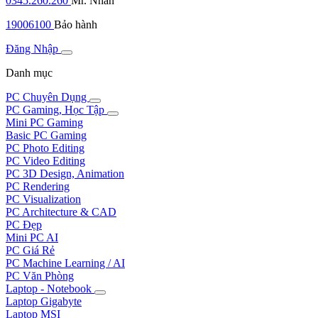
0345.260.260
Mr. Nhân
19006100
Bảo hành
Đăng Nhập
Danh mục
PC Chuyên Dụng
PC Gaming, Học Tập
Mini PC Gaming
Basic PC Gaming
PC Photo Editing
PC Video Editing
PC 3D Design, Animation
PC Rendering
PC Visualization
PC Architecture & CAD
PC Đẹp
Mini PC AI
PC Giá Rẻ
PC Machine Learning / AI
PC Văn Phòng
Laptop - Notebook
Laptop Gigabyte
Laptop MSI