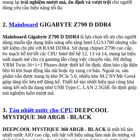
mang lại
trải nghiệm mượt mà, ổn định và vượt trội
cho người
dùng yêu cầu hiệu năng tối đa.
2.
Mainboard
GIGABYTE Z790 D DDR4
Mainboard Gigabyte Z790 D DDR4
là lựa chọn tối ưu cho người
dùng muốn tận dụng hiệu năng nền tảng Intel LGA1700 nhưng vẫn
tiết kiệm chi phí với RAM DDR4. Sử dụng chipset Z790 cao cấp,
bo mạch hỗ trợ tốt các CPU Intel thế hệ 12, 13 và 14, mang lại hiệu
suất mạnh mẽ cho cả gaming lẫn công việc chuyên sâu. Hệ thống
VRM Twin 16+1+1 Phases được thiết kế ổn định, đảm bảo cấp điện
bền bỉ khi hoạt động lâu dài hoặc ép xung cơ bản. Ngoài ra, sản
phẩm vẫn được trang bị khe PCIe 5.0, nhiều khe M.2 NVMe Gen4
giúp tăng tốc lưu trữ đáng kể. Thiết kế tản nhiệt hiệu quả cùng khả
năng kết nối đa dạng như USB Type-C, LAN 2.5GbE ổn định giúp
trải nghiệm luôn mượt mà.
3.
Tản nhiệt nước cho CPU
DEEPCOOL
MYSTIQUE 360 ARGB - BLACK
DEEPCOOL MYSTIQUE 360 ARGB - BLACK
là một bộ tản
nhiệt nước AIO cao cấp, nổi bật với hiệu năng làm mát ấn tượng và