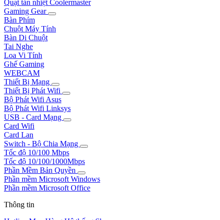
Quạt tản nhiệt Coolermaster
Gaming Gear
Bàn Phím
Chuột Máy Tính
Bàn Di Chuột
Tai Nghe
Loa Vi Tính
Ghế Gaming
WEBCAM
Thiết Bị Mạng
Thiết Bị Phát Wifi
Bộ Phát Wifi Asus
Bộ Phát Wifi Linksys
USB - Card Mạng
Card Wifi
Card Lan
Switch - Bộ Chia Mạng
Tốc độ 10/100 Mbps
Tốc độ 10/100/1000Mbps
Phần Mềm Bản Quyền
Phần mềm Microsoft Windows
Phần mềm Microsoft Office
Thông tin