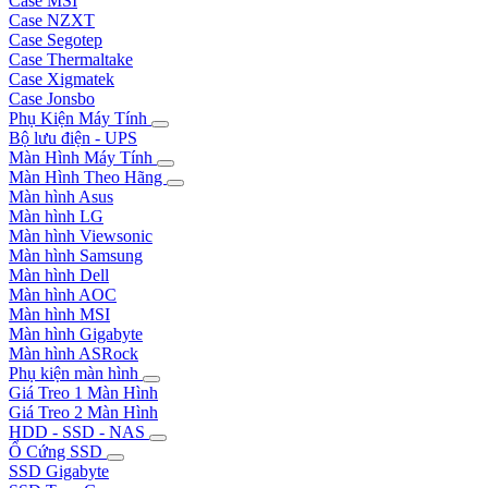
Case MSI
Case NZXT
Case Segotep
Case Thermaltake
Case Xigmatek
Case Jonsbo
Phụ Kiện Máy Tính
Bộ lưu điện - UPS
Màn Hình Máy Tính
Màn Hình Theo Hãng
Màn hình Asus
Màn hình LG
Màn hình Viewsonic
Màn hình Samsung
Màn hình Dell
Màn hình AOC
Màn hình MSI
Màn hình Gigabyte
Màn hình ASRock
Phụ kiện màn hình
Giá Treo 1 Màn Hình
Giá Treo 2 Màn Hình
HDD - SSD - NAS
Ổ Cứng SSD
SSD Gigabyte