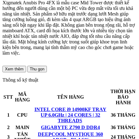
Xigmatek Anubis Pro 4FX là mẫu case Mid Tower được thiết kế
hướng đến người dùng cần một bộ PC vừa đẹp mắt vừa tối ưu khả
năng tản nhiệt. Sản phẩm sở hữu mặt trước dạng lưới Mesh giúp
tăng cường luồng gió, đi kèm sẵn 4 quạt ARGB tạo hiệu ứng ánh
sáng nổi bật ngay khi lắp đặt. Không gian bên trong rộng rãi, hỗ trợ
mainboard ATX, card đồ họa kích thước lớn và nhiều tùy chọn tản
nhiệt khí hoặc tản nhiệt nước AIO, đáp ứng tốt nhu cầu nâng cấp
lâu dài. Mặt hông kính cường lực trong suốt giúp khoe trọn linh
kiện bên trong, mang lại tính thẩm mỹ cao cho góc chơi game hoặc
làm việc.
Xem thêm
Thu gọn
Thông số kỹ thuật
THỜI HẠN
MÃ
STT
TÊN HÀNG
BẢO
HÀNG
HÀNH
INTEL CORE i9 14900KF TRAY
1
CPU
UP 6.0GHz | 24 CORES | 32
36 THÁNG
THREADS
2
MAIN
GIGABYTE Z790 D DDR4
36 THÁNG
TẢN
DEEPCOOL MYSTIQUE 360
3
24 THÁNG