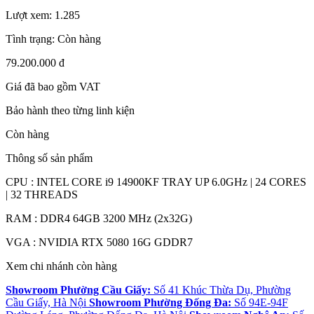
Lượt xem:
1.285
Tình trạng:
Còn hàng
79.200.000 đ
Giá đã bao gồm VAT
Bảo hành theo từng linh kiện
Còn hàng
Thông số sản phẩm
CPU : INTEL CORE i9 14900KF TRAY UP 6.0GHz | 24 CORES
| 32 THREADS
RAM : DDR4 64GB 3200 MHz (2x32G)
VGA : NVIDIA RTX 5080 16G GDDR7
Xem chi nhánh còn hàng
Showroom Phường Cầu Giấy:
Số 41 Khúc Thừa Dụ, Phường
Cầu Giấy, Hà Nội
Showroom Phường Đống Đa:
Số 94E-94F