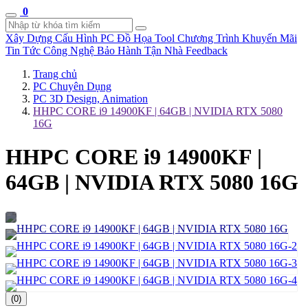
0
Xây Dựng Cấu Hình
PC Đồ Họa Tool
Chương Trình Khuyến Mãi
Tin Tức Công Nghệ
Bảo Hành Tận Nhà
Feedback
Trang chủ
PC Chuyên Dụng
PC 3D Design, Animation
HHPC CORE i9 14900KF | 64GB | NVIDIA RTX 5080
16G
HHPC CORE i9 14900KF |
64GB | NVIDIA RTX 5080 16G
(0)