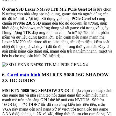
Ổ cứng SSD Lexar NM790 1TB M.2 PCIe Gen4 x4
là lựa chọn
lý tưởng cho nhà sáng tạo nội dung, game thủ và người dùng cần
tốc độ lưu trữ vượt trội. Sử dụng giao tiếp
PCIe Gen4 x4
cùng
chuẩn
NVMe 2.0
, SSD mang đến tốc độ đọc/ghi ấn tượng, giúp
khởi động Windows, mở ứng dụng và tải game chỉ trong vài giây.
Dung lượng
1TB
đáp ứng tốt nhu cầu lưu trữ hệ điều hành, phần
mềm và dữ liệu dung lượng lớn. Bên cạnh hiệu năng mạnh mẽ,
Lexar NM790 còn được tối ưu khả năng tiết kiệm điện, kiểm soát
nhiệt độ hiệu quả và duy trì độ ổn định trong thời gian dài. Đây là
giải pháp nâng cấp đáng giá, mang đến trải nghiệm nhanh, mượt và
bền bỉ cho mọi cấu hình PC hiện đại.
6.
Card màn hình
MSI RTX 5080 16G SHADOW
3X OC GDDR7
MSI RTX 5080 16G SHADOW 3X OC
là lựa chọn cao cấp dành
cho game thủ và nhà sáng tạo nội dung đang tìm kiếm hiệu năng
mạnh mẽ trên nền tảng GPU thế hệ mới của NVIDIA. Sở hữu
16GB bộ nhớ GDDR7 tốc độ cao cùng kiến trúc tiên tiến, mẫu
VGA này mang đến khả năng xử lý vượt trội trong các tựa game
AAA ở độ phân giải 2K và 4K, đồng thời tối ưu cho các tác vụ AI,