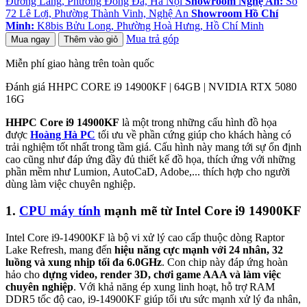
Đường Láng, Phường Đống Đa, Hà Nội
Showroom Nghệ An:
Số
72 Lê Lợi, Phường Thành Vinh, Nghệ An
Showroom Hồ Chí
Minh:
K8bis Bửu Long, Phường Hoà Hưng, Hồ Chí Minh
Mua trả góp
Mua ngay
Thêm vào giỏ
Miễn phí giao hàng trên toàn quốc
Đánh giá HHPC CORE i9 14900KF | 64GB | NVIDIA RTX 5080
16G
HHPC Core i9 14900KF
là một trong những cấu hình đồ họa
được
Hoàng Hà PC
tối ưu về phần cứng giúp cho khách hàng có
trải nghiệm tốt nhất trong tầm giá. Cấu hình này mang tới sự ổn định
cao cũng như đáp ứng đầy đủ thiết kế đồ họa, thích ứng với những
phần mềm như Lumion, AutoCaD, Adobe,... thích hợp cho người
dùng làm việc chuyên nghiệp.
1.
CPU máy tính
mạnh mẽ từ Intel Core i9 14900KF
Intel Core i9-14900KF là bộ vi xử lý cao cấp thuộc dòng Raptor
Lake Refresh, mang đến
hiệu năng cực mạnh với 24 nhân, 32
luồng và xung nhịp tối đa 6.0GHz
. Con chip này đáp ứng hoàn
hảo cho
dựng video, render 3D, chơi game AAA và làm việc
chuyên nghiệp
. Với khả năng ép xung linh hoạt, hỗ trợ RAM
DDR5 tốc độ cao, i9-14900KF giúp tối ưu sức mạnh xử lý đa nhân,