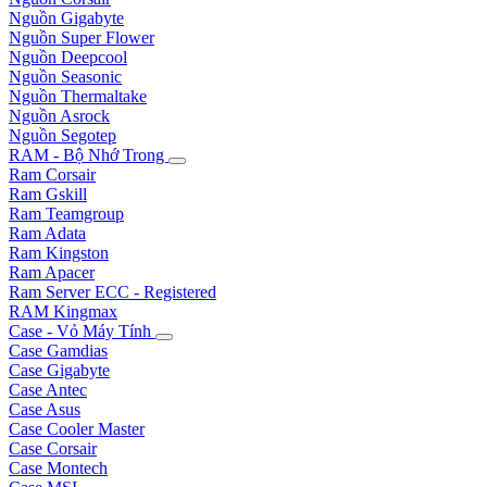
Nguồn Gigabyte
Nguồn Super Flower
Nguồn Deepcool
Nguồn Seasonic
Nguồn Thermaltake
Nguồn Asrock
Nguồn Segotep
RAM - Bộ Nhớ Trong
Ram Corsair
Ram Gskill
Ram Teamgroup
Ram Adata
Ram Kingston
Ram Apacer
Ram Server ECC - Registered
RAM Kingmax
Case - Vỏ Máy Tính
Case Gamdias
Case Gigabyte
Case Antec
Case Asus
Case Cooler Master
Case Corsair
Case Montech