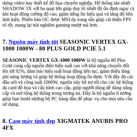
dựng video hay thiết kế đồ họa chuyên nghiệp. Hệ thống tản nhiệt
SHADOW 3X với ba quạt lớn giúp duy trì nhiệt độ ổn định ngay cả
khi hoạt động cường độ cao, giảm tiếng ồn hiệu quả và tăng độ bền
linh kiện. Phiên bản OC được MSI ép xung sẵn giúp cải thiện FPS
rõ rệt, mang lại trải nghiệm gaming mượt mà hơn.
7.
Nguồn máy tính tốt
SEASONIC VERTEX GX-
1000 1000W - 80 PLUS GOLD PCIE 5.1
SEASONIC VERTEX GX-1000 1000W
là bộ nguồn 80 Plus
Gold cung cấp nguồn điện hiệu suất cao với khả năng chuyển đổi
lên tới 92%, đảm bảo hiệu suất hoạt động liên tục, giảm thiểu lãng
phí năng lượng và giúp hệ thống hoạt động ổn định. Với đầy đủ các
đầu nối và công suất 1000W, nguồn này hỗ trợ tốt cho các hệ thống
đa card đồ họa và cấu hình cao cấp, giúp người dùng dễ dàng nâng
cấp và mở rộng hệ thống trong tương lai. Đây là bộ nguồn lí tưởng
giúp bạn build những bộ PC hàng đầu để phục vụ cho mọi nhu cầu
sử dụng.
8.
Case máy tính đẹp
XIGMATEK ANUBIS PRO
4FX