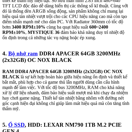
thiết kế thẩm mỹ hiện đại. Sở hữu màn hình 2.83 inch 480×640
TFT LCD độc đáo dễ dàng hiển thị các thông số kĩ thuật. Cùng với
đó là thống đèn ARGB sống động, sản phẩm không chỉ mang lại
hiệu quả tản nhiệt vượt trội cho các CPU hiệu năng cao mà còn tạo
điểm nhấn mạnh mẽ cho dàn PC. Với Radiator 360mm có tốc độ
bơm
3400 RPM±10%
cùng ba quạt hiệu suất
600~2400
RPM±10%
,
MYSTIQUE 36
đảm bảo khả năng duy trì nhiệt độ
ổn định trong cả những tác vụ nặng hoặc ép xung.
4.
Bộ nhớ ram
DDR4 APACER 64GB 3200MHz
(2x32GB) OC NOX BLACK
RAM DDR4 APACER 64GB 3200MHz (2x32GB) OC NOX
BLACK
là sự kết hợp hoàn hảo giữa hiệu năng ổn định và thiết kế
bắt mắt, phù hợp cho cả game thủ lẫn người dùng cần cấu hình
mạnh để làm việc. Với tốc độ bus 3200MHz, RAM cho khả năng
xử lý dữ liệu nhanh, đảm bảo hiệu suất mượt mà khi chạy đa nhiệm
hay chơi game nặng. Thiết kế tản nhiệt bằng nhôm với đường nét
góc cạnh hiện đại không chỉ giúp làm mát hiệu quả mà còn tăng tính
thẩm mỹ.
5.
Ổ SSD
, HDD: LEXAR NM790 1TB M.2 PCIE
GEN 4