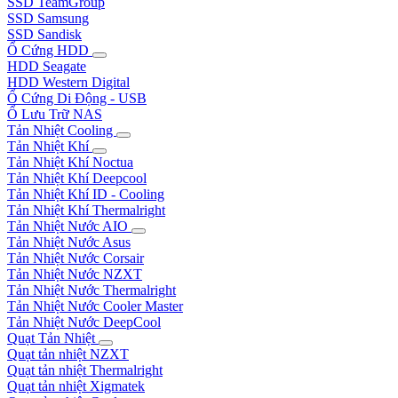
SSD TeamGroup
SSD Samsung
SSD Sandisk
Ổ Cứng HDD
HDD Seagate
HDD Western Digital
Ổ Cứng Di Động - USB
Ổ Lưu Trữ NAS
Tản Nhiệt Cooling
Tản Nhiệt Khí
Tản Nhiệt Khí Noctua
Tản Nhiệt Khí Deepcool
Tản Nhiệt Khí ID - Cooling
Tản Nhiệt Khí Thermalright
Tản Nhiệt Nước AIO
Tản Nhiệt Nước Asus
Tản Nhiệt Nước Corsair
Tản Nhiệt Nước NZXT
Tản Nhiệt Nước Thermalright
Tản Nhiệt Nước Cooler Master
Tản Nhiệt Nước DeepCool
Quạt Tản Nhiệt
Quạt tản nhiệt NZXT
Quạt tản nhiệt Thermalright
Quạt tản nhiệt Xigmatek