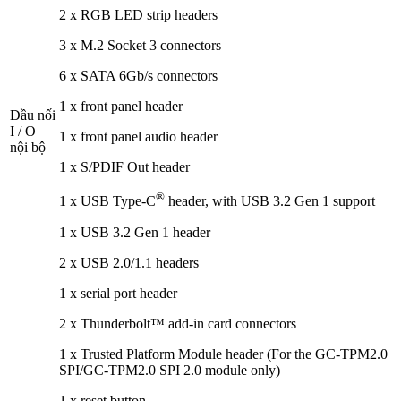
2 x RGB LED strip headers
3 x M.2 Socket 3 connectors
6 x SATA 6Gb/s connectors
1 x front panel header
Đầu nối
I / O
1 x front panel audio header
nội bộ
1 x S/PDIF Out header
®
1 x USB Type-C
header, with USB 3.2 Gen 1 support
1 x USB 3.2 Gen 1 header
2 x USB 2.0/1.1 headers
1 x serial port header
2 x Thunderbolt™ add-in card connectors
1 x Trusted Platform Module header (For the GC-TPM2.0
SPI/GC-TPM2.0 SPI 2.0 module only)
1 x reset button