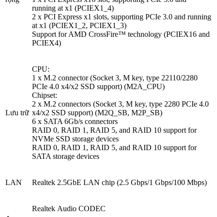
running at x1 (PCIEX1_4)
2 x PCI Express x1 slots, supporting PCIe 3.0 and running
at x1 (PCIEX1_2, PCIEX1_3)
Support for AMD CrossFire™ technology (PCIEX16 and
PCIEX4)
CPU:
1 x M.2 connector (Socket 3, M key, type 22110/2280
PCIe 4.0 x4/x2 SSD support) (M2A_CPU)
Chipset:
2 x M.2 connectors (Socket 3, M key, type 2280 PCIe 4.0
Lưu trữ
x4/x2 SSD support) (M2Q_SB, M2P_SB)
6 x SATA 6Gb/s connectors
RAID 0, RAID 1, RAID 5, and RAID 10 support for
NVMe SSD storage devices
RAID 0, RAID 1, RAID 5, and RAID 10 support for
SATA storage devices
LAN
Realtek 2.5GbE LAN chip (2.5 Gbps/1 Gbps/100 Mbps)
Realtek Audio CODEC