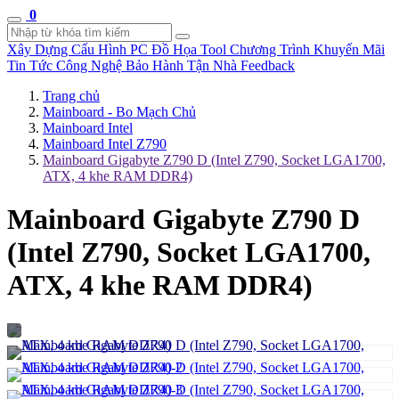
0
Xây Dựng Cấu Hình
PC Đồ Họa Tool
Chương Trình Khuyến Mãi
Tin Tức Công Nghệ
Bảo Hành Tận Nhà
Feedback
Trang chủ
Mainboard - Bo Mạch Chủ
Mainboard Intel
Mainboard Intel Z790
Mainboard Gigabyte Z790 D (Intel Z790, Socket LGA1700,
ATX, 4 khe RAM DDR4)
Mainboard Gigabyte Z790 D
(Intel Z790, Socket LGA1700,
ATX, 4 khe RAM DDR4)