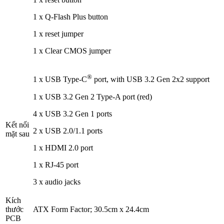
1 x Q-Flash Plus button
1 x reset jumper
1 x Clear CMOS jumper
®
1 x USB Type-C
port, with USB 3.2 Gen 2x2 support
1 x USB 3.2 Gen 2 Type-A port (red)
4 x USB 3.2 Gen 1 ports
Kết nối
2 x USB 2.0/1.1 ports
mặt sau
1 x HDMI 2.0 port
1 x RJ-45 port
3 x audio jacks
Kích
thước
ATX Form Factor; 30.5cm x 24.4cm
PCB