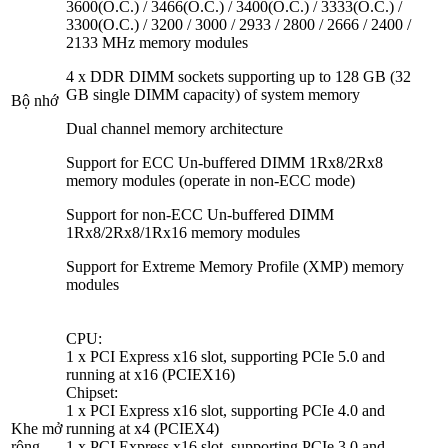
3600(O.C.) / 3466(O.C.) / 3400(O.C.) / 3333(O.C.) /
3300(O.C.) / 3200 / 3000 / 2933 / 2800 / 2666 / 2400 /
2133 MHz memory modules
4 x DDR DIMM sockets supporting up to 128 GB (32
GB single DIMM capacity) of system memory
Bộ nhớ
Dual channel memory architecture
Support for ECC Un-buffered DIMM 1Rx8/2Rx8
memory modules (operate in non-ECC mode)
Support for non-ECC Un-buffered DIMM
1Rx8/2Rx8/1Rx16 memory modules
Support for Extreme Memory Profile (XMP) memory
modules
CPU:
1 x PCI Express x16 slot, supporting PCIe 5.0 and
running at x16 (PCIEX16)
Chipset:
1 x PCI Express x16 slot, supporting PCIe 4.0 and
Khe mở
running at x4 (PCIEX4)
rộng
1 x PCI Express x16 slot, supporting PCIe 3.0 and