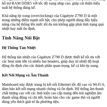
hỗ trợ RAM DDR5 với tốc độ xung nhịp cao, giúp cải thiện hiệu
suất hệ thống đáng kể.
Khả năng ép xung (overclocking) của Gigabyte Z790 D là một
trong những điểm mạnh nổi bật, cho phép người dùng đẩy hiệu
năng của hệ thống lên mức tối đa mà không gặp phải tình trạng quá
nhiệt hay mất ổn định.
Tính Năng Nổi Bật
Hệ Thống Tản Nhiệt
Hệ thống tản nhiệt của Gigabyte Z790 D được thiết kế tối ưu với
các heat sink lớn và nhiều fan headers, giúp duy trì nhiệt độ hoạt
động ổn định cho các thành phần quan trọng, kể cả khi ép xung.
Kết Nối Mạng và Âm Thanh
Mainboard này được trang bị kết nối Ethernet tốc độ cao và Wi-Fi 6,
đảm bảo kết nối mạng nhanh chóng và ổn định. Hệ thống âm thanh
chất lượng cao với các linh kiện cao cấp mang đến trải nghiệm âm
thanh sống động và chi tiết, hoàn hảo cho các game thủ và người
dùng yêu thích giải trí đa phương tiện.