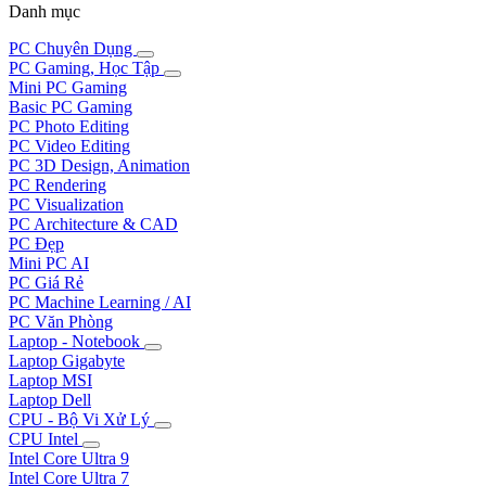
Danh mục
PC Chuyên Dụng
PC Gaming, Học Tập
Mini PC Gaming
Basic PC Gaming
PC Photo Editing
PC Video Editing
PC 3D Design, Animation
PC Rendering
PC Visualization
PC Architecture & CAD
PC Đẹp
Mini PC AI
PC Giá Rẻ
PC Machine Learning / AI
PC Văn Phòng
Laptop - Notebook
Laptop Gigabyte
Laptop MSI
Laptop Dell
CPU - Bộ Vi Xử Lý
CPU Intel
Intel Core Ultra 9
Intel Core Ultra 7