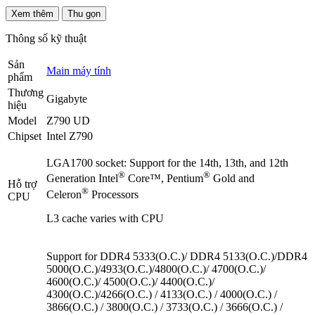
Xem thêm
Thu gọn
Thông số kỹ thuật
Sản
Main máy tính
phẩm
Thương
Gigabyte
hiệu
Model
Z790 UD
Chipset
Intel Z790
LGA1700 socket: Support for the 14th, 13th, and 12th
®
®
Generation Intel
Core™, Pentium
Gold and
Hỗ trợ
®
Celeron
Processors
CPU
L3 cache varies with CPU
Support for DDR4 5333(O.C.)/ DDR4 5133(O.C.)/DDR4
5000(O.C.)/4933(O.C.)/4800(O.C.)/ 4700(O.C.)/
4600(O.C.)/ 4500(O.C.)/ 4400(O.C.)/
4300(O.C.)/4266(O.C.) / 4133(O.C.) / 4000(O.C.) /
3866(O.C.) / 3800(O.C.) / 3733(O.C.) / 3666(O.C.) /