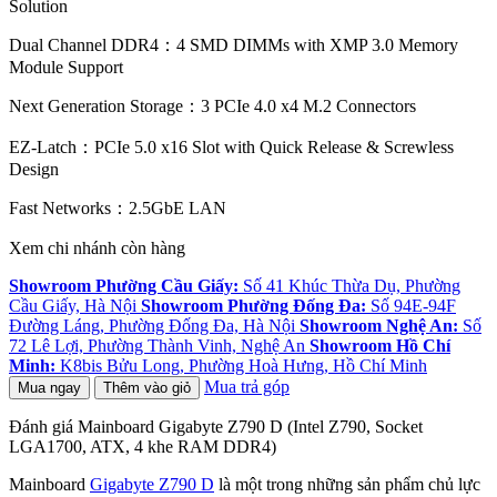
Solution
Dual Channel DDR4：4 SMD DIMMs with XMP 3.0 Memory
Module Support
Next Generation Storage：3 PCIe 4.0 x4 M.2 Connectors
EZ-Latch：PCIe 5.0 x16 Slot with Quick Release & Screwless
Design
Fast Networks：2.5GbE LAN
Xem chi nhánh còn hàng
Showroom Phường Cầu Giấy:
Số 41 Khúc Thừa Dụ, Phường
Cầu Giấy, Hà Nội
Showroom Phường Đống Đa:
Số 94E-94F
Đường Láng, Phường Đống Đa, Hà Nội
Showroom Nghệ An:
Số
72 Lê Lợi, Phường Thành Vinh, Nghệ An
Showroom Hồ Chí
Minh:
K8bis Bửu Long, Phường Hoà Hưng, Hồ Chí Minh
Mua trả góp
Mua ngay
Thêm vào giỏ
Đánh giá Mainboard Gigabyte Z790 D (Intel Z790, Socket
LGA1700, ATX, 4 khe RAM DDR4)
Mainboard
Gigabyte Z790 D
là một trong những sản phẩm chủ lực