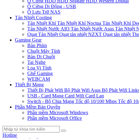
Ổ Cứng HDD
HDD Seagate
HDD Western Digital
Ổ Cứng Di Động - USB
Ổ Lưu Trữ NAS
Tản Nhiệt Cooling
Tản Nhiệt Khí
Tản Nhiệt Khí Noctua
Tản Nhiệt Khí De
Tản Nhiệt Nước AIO
Tản Nhiệt Nước Asus
Tản Nhiệt 
Quạt Tản Nhiệt
Quạt tản nhiệt NZXT
Quạt tản nhiệt Th
Gaming Gear
Bàn Phím
Chuột Máy Tính
Bàn Di Chuột
Tai Nghe
Loa Vi Tính
Ghế Gaming
WEBCAM
Thiết Bị Mạng
Thiết Bị Phát Wifi
Bộ Phát Wifi Asus
Bộ Phát Wifi Link
USB - Card Mạng
Card Wifi
Card Lan
Switch - Bộ Chia Mạng
Tốc độ 10/100 Mbps
Tốc độ 10
Phần Mềm Bản Quyền
Phần mềm Microsoft Windows
Phần mềm Microsoft Office
Hotline