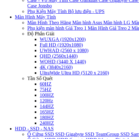
Case - Vỏ Máy Tính
Case Gamdias
Case Gigabyte
Case
Case Jonsbo
Phụ Kiện Máy Tính
Bộ lưu điện - UPS
Màn Hình Máy Tính
Màn Hình Theo Hãng
Màn hình Asus
Màn hình LG
Màn
Phụ kiện màn hình
Giá Treo 1 Màn Hình
Giá Treo 2 Mà
Độ Phân Giải
WUXGA (1920x1200)
Full HD (1920x1080)
UWHAD (2560 x 1080)
QHD (2560x1440)
WQHD (3440 X 1440)
4K (3840x2160)
UltraWide Ultra HD (5120 x 2160)
Tần Số Quét
60HZ
75HZ
100HZ
120Hz
144HZ
165HZ
180HZ
240HZ
HDD - SSD - NAS
Ổ Cứng SSD
SSD Gigabyte
SSD TeamGroup
SSD Sa