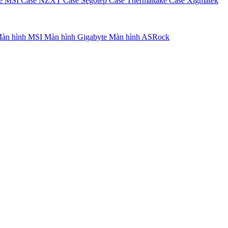
e MSI
Case NZXT
Case Segotep
Case Thermaltake
Case Xigmatek
àn hình MSI
Màn hình Gigabyte
Màn hình ASRock