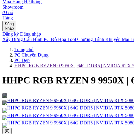
Mua Hàng
Hệ thống
Showroom
0
Giỏ
Hàng
Đăng
Nhập
Đăng ký
Đăng nhập
Xây Dựng Cấu Hình
PC Đồ Họa Tool
Chương Trình Khuyến Mãi
T
Trang chủ
PC Chuyên Dụng
PC Đẹp
HHPC RGB RYZEN 9 9950X | 64G DDR5 | NVIDIA RTX 
HHPC RGB RYZEN 9 9950X | 
(0)