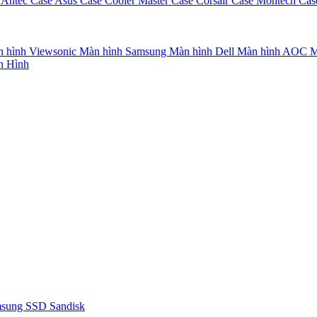
 Antec
Case Asus
Case Cooler Master
Case Corsair
Case Montech
Cas
 hình Viewsonic
Màn hình Samsung
Màn hình Dell
Màn hình AOC
M
n Hình
msung
SSD Sandisk