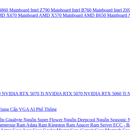
 B860
Mainboard Intel Z790
Mainboard Intel B760
Mainboard Intel Z6
AMD X670
Mainboard AMD X570
Mainboard AMD B650
Mainboar
0
NVIDIA RTX 5070 Ti
NVIDIA RTX 5070
NVIDIA RTX 5060 Ti
N
rung Cấp
VGA AI Phổ Thông
ồn Gigabyte
Nguồn Super Flower
Nguồn Deepcool
Nguồn Seasonic
N
amgroup
Ram Adata
Ram Kingston
Ram Apacer
Ram Server ECC - R