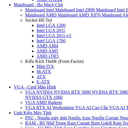
Mainboard - Bo Mạch Chủ
Mainboard Intel
Mainboard Intel Z890
Mainboard Intel
Mainboard AMD
Mainboard AMD X870
Mainboard 
Socket Hỗ Trợ
Intel LGA 1200
Intel LGA 2011
Intel LGA 2011-v3
Intel LGA 1700
AMD AM4
AMD AM5
AMD sTR5
Kiểu Kích Thước (Form Factor)
Mini ITX
M-ATX
ATX
E-ATX
VGA - Card Màn Hình
VGA NVIDIA
NVIDIA RTX 5090
NVIDIA RTX 508
NVIDIA GTX 1060
VGA AMD Radeon
VGA RTX AI Workstation
VGA AI Cao Cấp
VGA AI T
Linh Kiện Máy Tính
PSU - Nguồn máy tính
Nguồn Asus
Nguồn Corsair
Ngu
RAM - Bộ Nhớ Trong
Ram Corsair
Ram Gskill
Ram Te