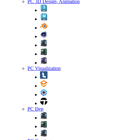
PC 3D Design, Animation
PC Visualization
PC Đẹp