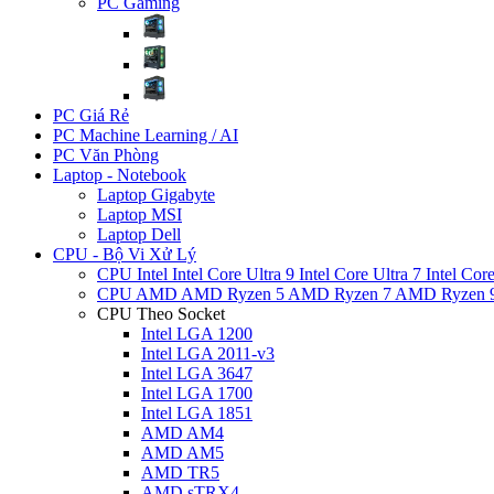
PC Gaming
PC Giá Rẻ
PC Machine Learning / AI
PC Văn Phòng
Laptop - Notebook
Laptop Gigabyte
Laptop MSI
Laptop Dell
CPU - Bộ Vi Xử Lý
CPU Intel
Intel Core Ultra 9
Intel Core Ultra 7
Intel Cor
CPU AMD
AMD Ryzen 5
AMD Ryzen 7
AMD Ryzen 
CPU Theo Socket
Intel LGA 1200
Intel LGA 2011-v3
Intel LGA 3647
Intel LGA 1700
Intel LGA 1851
AMD AM4
AMD AM5
AMD TR5
AMD sTRX4