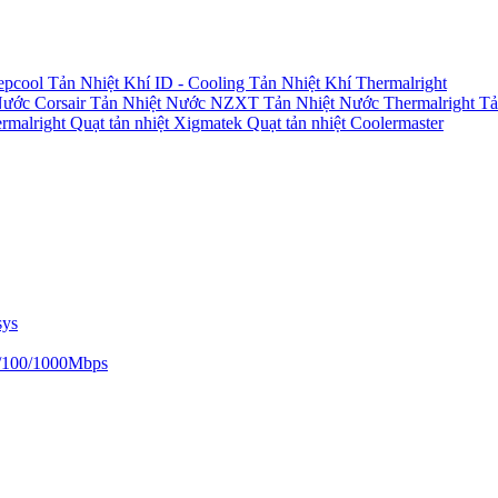
epcool
Tản Nhiệt Khí ID - Cooling
Tản Nhiệt Khí Thermalright
Nước Corsair
Tản Nhiệt Nước NZXT
Tản Nhiệt Nước Thermalright
Tả
ermalright
Quạt tản nhiệt Xigmatek
Quạt tản nhiệt Coolermaster
sys
/100/1000Mbps