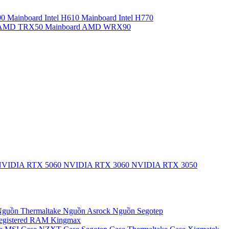
90
Mainboard Intel H610
Mainboard Intel H770
d AMD TRX50
Mainboard AMD WRX90
VIDIA RTX 5060
NVIDIA RTX 3060
NVIDIA RTX 3050
guồn Thermaltake
Nguồn Asrock
Nguồn Segotep
egistered
RAM Kingmax