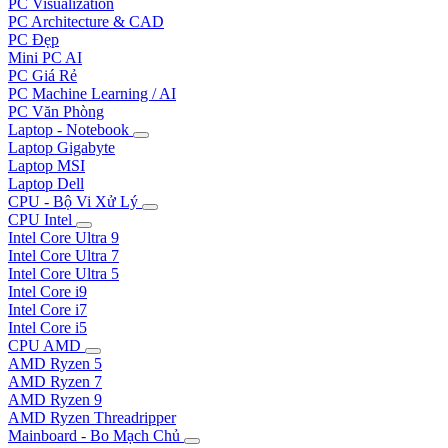
PC Visualization
PC Architecture & CAD
PC Đẹp
Mini PC AI
PC Giá Rẻ
PC Machine Learning / AI
PC Văn Phòng
Laptop - Notebook
Laptop Gigabyte
Laptop MSI
Laptop Dell
CPU - Bộ Vi Xử Lý
CPU Intel
Intel Core Ultra 9
Intel Core Ultra 7
Intel Core Ultra 5
Intel Core i9
Intel Core i7
Intel Core i5
CPU AMD
AMD Ryzen 5
AMD Ryzen 7
AMD Ryzen 9
AMD Ryzen Threadripper
Mainboard - Bo Mạch Chủ