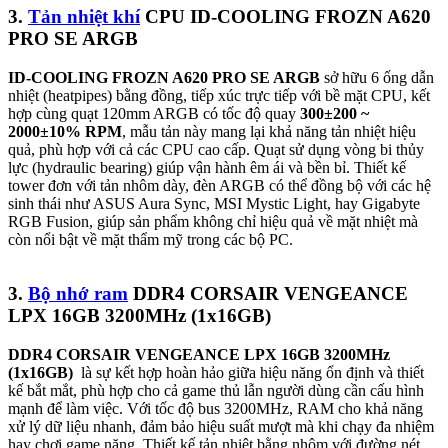
3.
Tản nhiệt khí
CPU ID-COOLING FROZN A620
PRO SE ARGB
ID-COOLING FROZN A620 PRO SE ARGB
sở hữu 6 ống dẫn
nhiệt (heatpipes) bằng đồng, tiếp xúc trực tiếp với bề mặt CPU, kết
hợp cùng quạt 120mm ARGB có tốc độ quay
300
±
200 ~
2000±10% RPM
, mẫu tản này mang lại khả năng tản nhiệt hiệu
quả, phù hợp với cả các CPU cao cấp. Quạt sử dụng vòng bi thủy
lực (hydraulic bearing) giúp vận hành êm ái và bền bỉ. Thiết kế
tower đơn với tản nhôm dày, đèn ARGB có thể đồng bộ với các hệ
sinh thái như ASUS Aura Sync, MSI Mystic Light, hay Gigabyte
RGB Fusion, giúp sản phẩm không chỉ hiệu quả về mặt nhiệt mà
còn nổi bật về mặt thẩm mỹ trong các bộ PC.
3.
Bộ nhớ ram
DDR4 CORSAIR VENGEANCE
LPX 16GB 3200MHz (1x16GB)
DDR4 CORSAIR VENGEANCE LPX 16GB 3200MHz
(1x16GB)
là sự kết hợp hoàn hảo giữa hiệu năng ổn định và thiết
kế bắt mắt, phù hợp cho cả game thủ lẫn người dùng cần cấu hình
mạnh để làm việc. Với tốc độ bus 3200MHz, RAM cho khả năng
xử lý dữ liệu nhanh, đảm bảo hiệu suất mượt mà khi chạy đa nhiệm
hay chơi game nặng. Thiết kế tản nhiệt bằng nhôm với đường nét