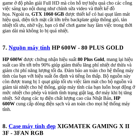
game ở độ phân giải Full HD mà còn hỗ trợ hiệu quả cho các công
việc sáng tạo nội dung như chỉnh sửa video và thiết kế đồ
họa.
Ngoài ra,
GTX 1060 6GB
được thiết kế có hai quạt làm mát
hiệu quả, diện tích mặt cắt lớn trên backplate giúp thông gió, tản
nhiệt tối ưu, nhờ vậy, bạn có thể chơi game hay làm việc trong thời
gian dài mà không lo bị quá nhiệt.
7.
Nguồn máy tính
HP 600W - 80 PLUS GOLD
HP 600W
được chứng nhận hiệu suất
80 Plus Gold
, mang lại hiệu
suất cao lên tới trên 90% giúp giảm thiểu lãng phí nhiệt dư thừa và
giảm chi phí năng lượng tối đa. Đảm bảo an toàn cho hệ thống máy
tính của bạn với hiệu suất ổn định và tiếng ồn thấp. Bộ nguồn này
còn được trang bị 1 quạt giúp tối ưu việc làm mát cho bộ nguồn và
giảm tải nhiệt cho hệ thống, giúp máy tính của bạn luôn hoạt động ở
mức nhiệt cho phép và tránh tình trạng giật lag, đơ máy khi bị tăng
nhiệt. Sử dụng các tụ điện chất lượng cao của Nhật Bản,
HP
600W
cung cấp dòng điện sạch và an toàn cho mọi hệ thống máy
tính.
8.
Case máy tính đẹp
XIGMATEK GAMING X II
3F - 3FAN RGB