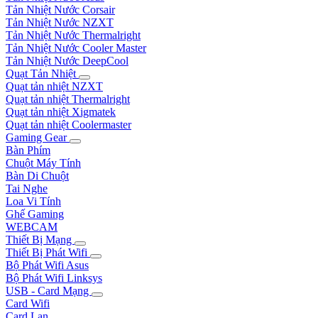
Tản Nhiệt Nước Corsair
Tản Nhiệt Nước NZXT
Tản Nhiệt Nước Thermalright
Tản Nhiệt Nước Cooler Master
Tản Nhiệt Nước DeepCool
Quạt Tản Nhiệt
Quạt tản nhiệt NZXT
Quạt tản nhiệt Thermalright
Quạt tản nhiệt Xigmatek
Quạt tản nhiệt Coolermaster
Gaming Gear
Bàn Phím
Chuột Máy Tính
Bàn Di Chuột
Tai Nghe
Loa Vi Tính
Ghế Gaming
WEBCAM
Thiết Bị Mạng
Thiết Bị Phát Wifi
Bộ Phát Wifi Asus
Bộ Phát Wifi Linksys
USB - Card Mạng
Card Wifi
Card Lan