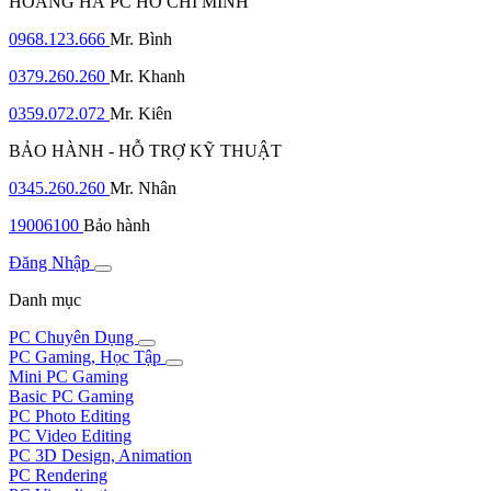
HOÀNG HÀ PC HỒ CHÍ MINH
0968.123.666
Mr. Bình
0379.260.260
Mr. Khanh
0359.072.072
Mr. Kiên
BẢO HÀNH - HỖ TRỢ KỸ THUẬT
0345.260.260
Mr. Nhân
19006100
Bảo hành
Đăng Nhập
Danh mục
PC Chuyên Dụng
PC Gaming, Học Tập
Mini PC Gaming
Basic PC Gaming
PC Photo Editing
PC Video Editing
PC 3D Design, Animation
PC Rendering