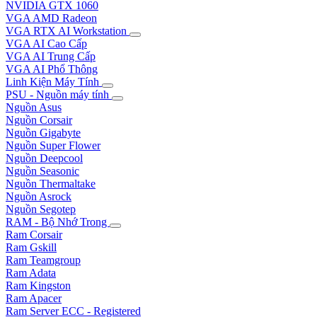
NVIDIA GTX 1060
VGA AMD Radeon
VGA RTX AI Workstation
VGA AI Cao Cấp
VGA AI Trung Cấp
VGA AI Phổ Thông
Linh Kiện Máy Tính
PSU - Nguồn máy tính
Nguồn Asus
Nguồn Corsair
Nguồn Gigabyte
Nguồn Super Flower
Nguồn Deepcool
Nguồn Seasonic
Nguồn Thermaltake
Nguồn Asrock
Nguồn Segotep
RAM - Bộ Nhớ Trong
Ram Corsair
Ram Gskill
Ram Teamgroup
Ram Adata
Ram Kingston
Ram Apacer
Ram Server ECC - Registered