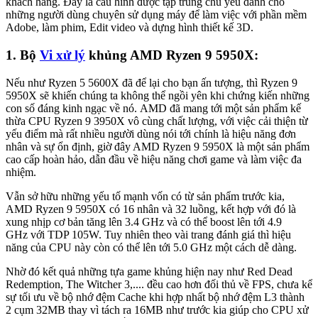
khách hàng. Đây là cấu hình được tập trung chủ yếu dành cho
những người dùng chuyên sử dụng máy để làm việc với phần mềm
Adobe, làm phim, Edit video và dựng hình thiết kế 3D.
1. Bộ
Vi xử lý
khủng AMD Ryzen 9 5950X:
Nếu như Ryzen 5 5600X đã để lại cho bạn ấn tượng, thì Ryzen 9
5950X sẽ khiến chúng ta không thể ngồi yên khi chứng kiến những
con số đáng kinh ngạc về nó. AMD đã mang tới một sản phẩm kế
thừa CPU Ryzen 9 3950X vô cùng chất lượng, với việc cải thiện từ
yếu điểm mà rất nhiều người dùng nói tới chính là hiệu năng đơn
nhân và sự ổn định, giờ đây AMD Ryzen 9 5950X là một sản phẩm
cao cấp hoàn hảo, dẫn đầu về hiệu năng chơi game và làm việc đa
nhiệm.
Vẫn sở hữu những yếu tố mạnh vốn có từ sản phẩm trước kia,
AMD Ryzen 9 5950X có 16 nhân và 32 luồng, kết hợp với đó là
xung nhịp cơ bản tăng lên 3.4 GHz và có thể boost lên tới 4.9
GHz với TDP 105W. Tuy nhiên theo vài trang đánh giá thì hiệu
năng của CPU này còn có thể lên tới 5.0 GHz một cách dễ dàng.
Nhờ đó kết quả những tựa game khủng hiện nay như Red Dead
Redemption, The Witcher 3,.... đều cao hơn đối thủ về FPS, chưa kể
sự tối ưu về bộ nhớ đệm Cache khi hợp nhất bộ nhớ đệm L3 thành
2 cụm 32MB thay vì tách ra 16MB như trước kia giúp cho CPU xử