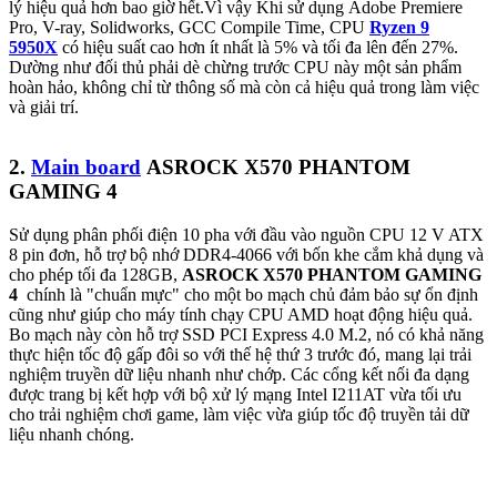
lý hiệu quả hơn bao giờ hết.Vì vậy Khi sử dụng Adobe Premiere
Pro, V-ray, Solidworks, GCC Compile Time, CPU
Ryzen 9
5950X
có hiệu suất cao hơn ít nhất là 5% và tối đa lên đến 27%.
Dường như đối thủ phải dè chừng trước CPU này một sản phẩm
hoàn hảo, không chỉ từ thông số mà còn cả hiệu quả trong làm việc
và giải trí.
2.
Main board
ASROCK X570 PHANTOM
GAMING 4
Sử dụng phân phối điện 10 pha với đầu vào nguồn CPU 12 V ATX ​​
8 pin đơn, hỗ trợ bộ nhớ DDR4-4066 với bốn khe cắm khả dụng và
cho phép tối đa 128GB,
ASROCK X570 PHANTOM GAMING
4
chính là "chuẩn mực" cho một bo mạch chủ đảm bảo sự ổn định
cũng như giúp cho máy tính chạy CPU AMD hoạt động hiệu quả.
Bo mạch này còn hỗ trợ SSD PCI Express 4.0 M.2, nó có khả năng
thực hiện tốc độ gấp đôi so với thế hệ thứ 3 trước đó, mang lại trải
nghiệm truyền dữ liệu nhanh như chớp. Các cổng kết nối đa dạng
được trang bị kết hợp với bộ xử lý mạng Intel I211AT vừa tối ưu
cho trải nghiệm chơi game, làm việc vừa giúp tốc độ truyền tải dữ
liệu nhanh chóng.