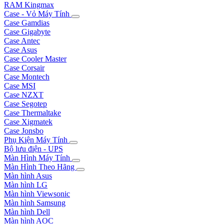
RAM Kingmax
Case - Vỏ Máy Tính
Case Gamdias
Case Gigabyte
Case Antec
Case Asus
Case Cooler Master
Case Corsair
Case Montech
Case MSI
Case NZXT
Case Segotep
Case Thermaltake
Case Xigmatek
Case Jonsbo
Phụ Kiện Máy Tính
Bộ lưu điện - UPS
Màn Hình Máy Tính
Màn Hình Theo Hãng
Màn hình Asus
Màn hình LG
Màn hình Viewsonic
Màn hình Samsung
Màn hình Dell
Màn hình AOC