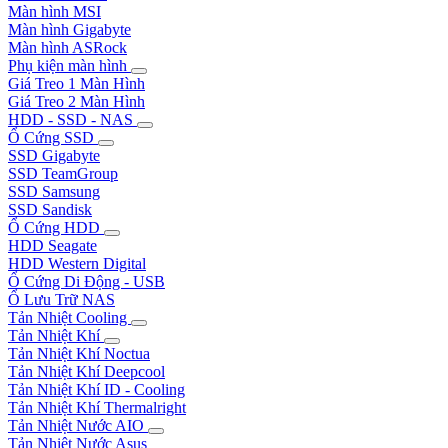
Màn hình MSI
Màn hình Gigabyte
Màn hình ASRock
Phụ kiện màn hình
Giá Treo 1 Màn Hình
Giá Treo 2 Màn Hình
HDD - SSD - NAS
Ổ Cứng SSD
SSD Gigabyte
SSD TeamGroup
SSD Samsung
SSD Sandisk
Ổ Cứng HDD
HDD Seagate
HDD Western Digital
Ổ Cứng Di Động - USB
Ổ Lưu Trữ NAS
Tản Nhiệt Cooling
Tản Nhiệt Khí
Tản Nhiệt Khí Noctua
Tản Nhiệt Khí Deepcool
Tản Nhiệt Khí ID - Cooling
Tản Nhiệt Khí Thermalright
Tản Nhiệt Nước AIO
Tản Nhiệt Nước Asus