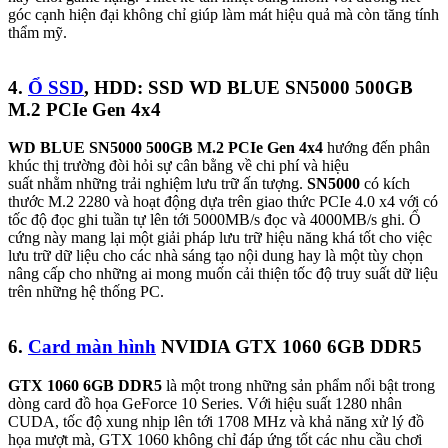
góc cạnh hiện đại không chỉ giúp làm mát hiệu quả mà còn tăng tính
thẩm mỹ.
4.
Ổ SSD
, HDD: SSD WD BLUE SN5000 500GB
M.2 PCIe Gen 4x4
WD BLUE SN5000 500GB M.2 PCIe Gen 4x4
hướng đến phân
khúc thị trường đòi hỏi sự cân bằng về chi phí và hiệu
suất nhằm những trải nghiệm lưu trữ ấn tượng.
SN5000
có kích
thước M.2 2280 và hoạt động dựa trên giao thức PCIe 4.0 x4 với có
tốc độ đọc ghi tuần tự lên tới 5000MB/s đọc và 4000MB/s ghi. Ổ
cứng này mang lại một giải pháp lưu trữ hiệu năng khá tốt cho việc
lưu trữ dữ liệu cho các nhà sáng tạo nội dung hay là một tùy chọn
nâng cấp cho những ai mong muốn cải thiện tốc độ truy suất dữ liệu
trên những hệ thống PC.
6.
Card màn hình
NVIDIA GTX 1060 6GB DDR5
GTX 1060 6GB DDR5
là một trong những sản phẩm nổi bật trong
dòng card đồ họa GeForce 10 Series. Với hiệu suất 1280 nhân
CUDA, tốc độ xung nhịp lên tới 1708 MHz và khả năng xử lý đồ
họa mượt mà, GTX 1060 không chỉ đáp ứng tốt các nhu cầu chơi