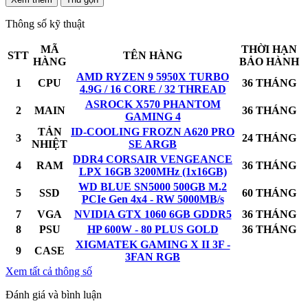
Thông số kỹ thuật
MÃ
THỜI HẠN
STT
TÊN HÀNG
HÀNG
BẢO HÀNH
AMD RYZEN 9 5950X TURBO
1
CPU
36 THÁNG
4.9G / 16 CORE / 32 THREAD
ASROCK X570 PHANTOM
2
MAIN
36 THÁNG
GAMING 4
TẢN
ID-COOLING FROZN A620 PRO
3
24 THÁNG
NHIỆT
SE ARGB
DDR4 CORSAIR VENGEANCE
4
RAM
36 THÁNG
LPX 16GB 3200MHz (1x16GB)
WD BLUE SN5000 500GB M.2
5
SSD
60 THÁNG
PCIe Gen 4x4 - RW 5000MB/s
7
VGA
NVIDIA GTX 1060 6GB GDDR5
36 THÁNG
8
PSU
HP 600W - 80 PLUS GOLD
36 THÁNG
XIGMATEK GAMING X II 3F -
9
CASE
3FAN RGB
Xem tất cả thông số
Đánh giá và bình luận