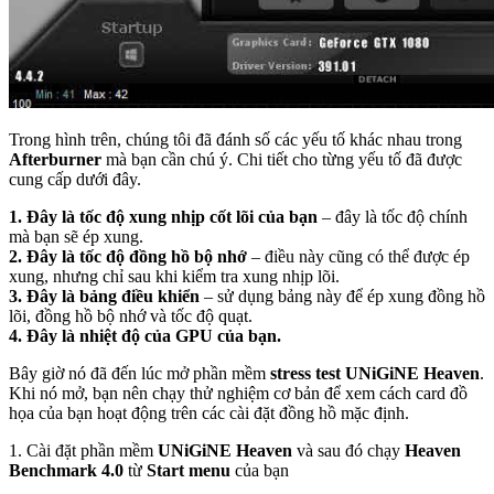
Trong hình trên, chúng tôi đã đánh số các yếu tố khác nhau trong
Afterburner
mà bạn cần chú ý. Chi tiết cho từng yếu tố đã được
cung cấp dưới đây.
1. Đây là tốc độ xung nhịp cốt lõi của bạn
– đây là tốc độ chính
mà bạn sẽ ép xung.
2. Đây là tốc độ đồng hồ bộ nhớ
– điều này cũng có thể được ép
xung, nhưng chỉ sau khi kiểm tra xung nhịp lõi.
3. Đây là bảng điều khiển
– sử dụng bảng này để ép xung đồng hồ
lõi, đồng hồ bộ nhớ và tốc độ quạt.
4. Đây là nhiệt độ của GPU của bạn.
Bây giờ nó đã đến lúc mở phần mềm
stress test UNiGiNE Heaven
.
Khi nó mở, bạn nên chạy thử nghiệm cơ bản để xem cách card đồ
họa của bạn hoạt động trên các cài đặt đồng hồ mặc định.
1. Cài đặt phần mềm
UNiGiNE Heaven
và sau đó chạy
Heaven
Benchmark 4.0
từ
Start menu
của bạn