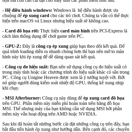
họa mà còn cần cài đặt cho máy tính các phần mềm như sau:
-
Hệ điều hành windows:
Windows là hệ điều hành được ưa
chuộng để
ép xung card
cho các trò chơi. Chúng ta vẫn có thể thực
hiện trên macOS và Linux nhưng hiệu suất sẽ không cao.
-
Card đồ họa rời:
Thực hiện
card màn hình
trên PCI-Express là
cách làm thông dụng để chơi game trên PC.
-
GPU-Z:
Đây là
công cụ ép xung
giúp bạn theo dõi kết quả. Để
quá trình loading diễn ra nhanh chóng hơn thì bạn nên mở to màn
hình này khi ép xung để dễ dàng quan sát kết quả.
-
Công cụ đo hiệu suất:
Bạn nên sử dụng công cụ đo hiệu suất có
trong máy tính hoặc các chương trình đo hiệu suất khác có sẵn trong
PC. Công cụ Unigine Heaven được xem là ý tưởng tuyệt vời. Bởi
nó giúp người dùng kiểm soát nhiệt độ GPU, thống kê xung nhịp
khi chạy.
- MSI Afterburner:
Công cụ này dùng để
ép xung card đồ họa
trên GPU. Phần mềm này miễn phí hoàn toàn trên hãng đồ họa
MSI. Thế nhưng máy của bạn không cần sử dụng MSI bởi phần
mềm này vẫn hoạt động trên AMD hoặc NVIDIA.
Sau khi đã hoàn tất những bước cài đặt những công cụ trên đây, bạn
bắt đầu tiến hành ép xung như hướng dẫn. Bên cạnh đó, các chuyên