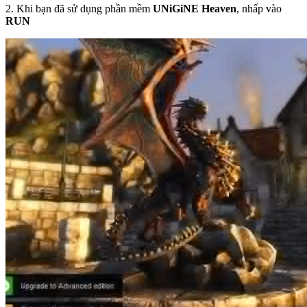
2. Khi bạn đã sử dụng phần mềm
UNiGiNE Heaven
, nhấp vào
RUN