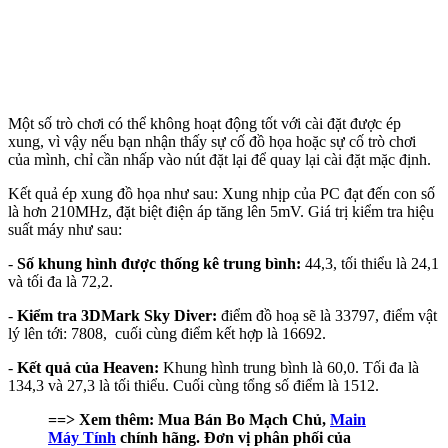
Một số trò chơi có thể không hoạt động tốt với cài đặt được ép
xung, vì vậy nếu bạn nhận thấy sự cố đồ họa hoặc sự cố trò chơi
của mình, chỉ cần nhấp vào nút đặt lại để quay lại cài đặt mặc định.
Kết quả ép xung đồ họa như sau: Xung nhịp của PC đạt đến con số
là hơn 210MHz, đặt biệt điện áp tăng lên 5mV. Giá trị kiểm tra hiệu
suất máy như sau:
-
Số khung hình được thống kê trung bình:
44,3, tối thiểu là 24,1
và tối đa là 72,2.
-
Kiểm tra 3DMark Sky Diver:
điểm đồ hoạ sẽ là 33797, điểm vật
lý lên tới: 7808, cuối cùng điểm kết hợp là 16692.
-
Kết quả của Heaven:
Khung hình trung bình là 60,0. Tối đa là
134,3 và 27,3 là tối thiểu. Cuối cùng tổng số điểm là 1512.
==> Xem thêm: Mua Bán Bo Mạch Chủ,
Main
Máy Tính
chính hãng. Đơn vị phân phối của