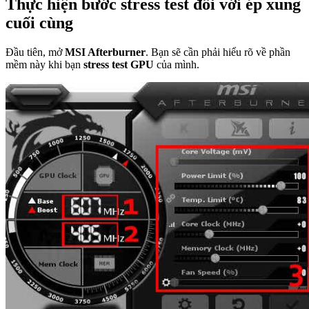
Thực hiện bước stress test đối với ép xung
cuối cùng
Đầu tiên, mở
MSI Afterburner
. Bạn sẽ cần phải hiểu rõ về phần
mềm này khi bạn
stress test GPU
của mình.