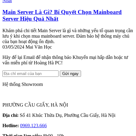
Main Server Là Gì? Bí Quyết Chọn Mainboard
Server Hiệu Quả Nhất
Khám phá chi tiết Main Server là gì và những yếu tố quan trọng cần
lưu ý khi chọn mua mainboard server. Đảm bảo hệ thống máy chủ
của bạn hoạt động ổn định.
03/05/2024
Mai Văn Học
Hãy để lại Email để nhận thông báo Khuyến mại hấp dẫn hoặc tư
vấn miễn phí từ Hoàng Hà PC!
Gửi ngay
Hệ thống Showroom
PHƯỜNG CẦU GIẤY, HÀ NỘI
Địa chỉ:
Số 41 Khúc Thừa Dụ, Phường Cầu Giấy, Hà Nội
Hotline:
0969.123.666
Thời gian làm việc:
8h00 - 19h