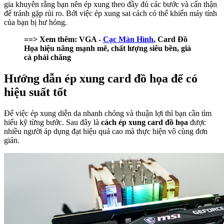
gia khuyên rằng bạn nên ép xung theo đầy đủ các bước và cẩn thận
để tránh gặp rủi ro. Bởi việc ép xung sai cách có thể khiến máy tính
của bạn bị hư hỏng.
==> Xem thêm: VGA -
Cạc Màn Hình
, Card Đồ
Họa hiệu năng mạnh mẽ, chất lượng siêu bền, giá
cả phải chăng
Hướng dẫn ép xung card đồ họa để có
hiệu suất tốt
Để việc ép xung diễn da nhanh chóng và thuận lợi thì bạn cần tìm
hiểu kỹ từng bước. Sau đây là
cách ép xung card đồ họa
được
nhiều người áp dụng đạt hiệu quả cao mà thực hiện vô cùng đơn
giản.