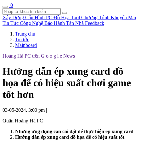
0
Xây Dựng Cấu Hình
PC Đồ Họa Tool
Chương Trình Khuyến Mãi
Tin Tức Công Nghệ
Bảo Hành Tận Nhà
Feedback
Trang chủ
Tin tức
Mainboard
Hoàng Hà PC trên
G
o
o
g
l
e
News
Hướng dẫn ép xung card đồ
họa để có hiệu suất chơi game
tốt hơn
03-05-2024, 3:00 pm
|
Quân Hoàng Hà PC
Những ứng dụng cần cài đặt để thực hiện ép xung card
Hướng dẫn ép xung card đồ họa để có hiệu suất tốt