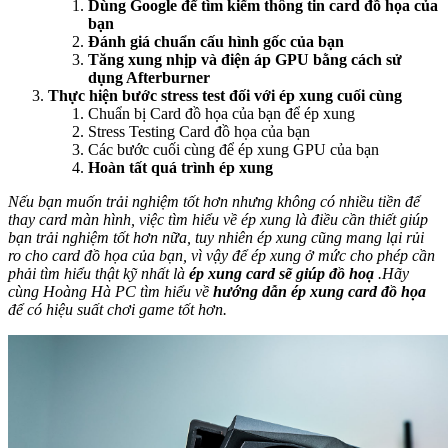
Dùng Google để tìm kiếm thông tin card đồ họa của
bạn
Đánh giá chuẩn cấu hình gốc của bạn
Tăng xung nhịp và điện áp GPU bằng cách sử
dụng Afterburner
Thực hiện bước stress test đối với ép xung cuối cùng
Chuẩn bị Card đồ họa của bạn để ép xung
Stress Testing Card đồ họa của bạn
Các bước cuối cùng để ép xung GPU của bạn
Hoàn tất quá trình ép xung
Nếu bạn muốn trải nghiệm tốt hơn nhưng không có nhiều tiền để
thay card màn hình, việc tìm hiểu về ép xung là điều cần thiết giúp
bạn trải nghiệm tốt hơn nữa, tuy nhiên ép xung cũng mang lại rủi
ro cho card đồ họa của bạn, vì vậy để ép xung ở mức cho phép cần
phải tìm hiểu thật kỹ nhất là
ép xung card sẽ giúp đồ hoạ
.Hãy
cùng Hoàng Hà PC tìm hiểu về
hướng dẫn ép xung card đồ họa
để có hiệu suất chơi game tốt hơn.