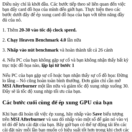
Điều này chỉ là khởi đầu. Các bước tiếp theo sẽ liên quan đến việc
bạn đẩy card đồ họa của mình đến giới hạn. Thực hiện theo các
bước dưới đây để ép xung card đồ họa của bạn với tiềm năng đầy
đủ của nó.
1. Thêm
20-30 vào tốc độ clock speed.
2.
Chạy Heaven Benchmark 4.0
lần nữa
3.
Nhấp vào nút benchmark
và hoàn thành tất cả 26 cảnh
4. Nếu PC của bạn không gặp sự cố và bạn không nhận thấy bất kỳ
trục trặc đồ họa nào,
lặp lại từ bước 1
Nếu PC của bạn gặp sự cố hoặc bạn nhận thấy sự cố đồ họa: Đừng
lo lắng – Nó cũng hoàn toàn bình thường. Đơn giản chỉ cần mở
MSI Afterburner
một lần nữa và giảm tốc độ xung nhịp xuống 30.
Đây sẽ là tốc độ xung nhịp tối ưu của bạn.
Các bước cuối cùng để ép xung GPU của bạn
Khi bạn đã hoàn tất việc ép xung, hãy nhấp vào
Save
biểu tượng
trên
MSI Afterburner
và sau đó nhấp vào một số để gán nó vào vị
trí đó để lưu cài đặt của bạn. Bây giờ bạn có thể tự động tải lên các
cài đặt này mỗi lần bạn muốn có hiệu suất tốt hơn trong khi chơi các