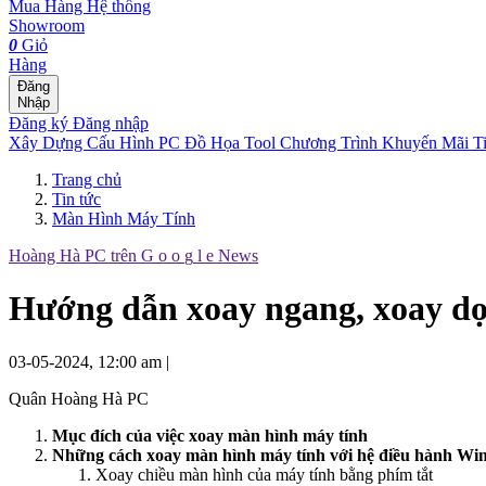
Mua Hàng
Hệ thống
Showroom
0
Giỏ
Hàng
Đăng
Nhập
Đăng ký
Đăng nhập
Xây Dựng Cấu Hình
PC Đồ Họa Tool
Chương Trình Khuyến Mãi
T
Trang chủ
Tin tức
Màn Hình Máy Tính
Hoàng Hà PC trên
G
o
o
g
l
e
News
Hướng dẫn xoay ngang, xoay dọ
03-05-2024, 12:00 am
|
Quân Hoàng Hà PC
Mục đích của việc xoay màn hình máy tính
Những cách xoay màn hình máy tính với hệ điều hành W
Xoay chiều màn hình của máy tính bằng phím tắt