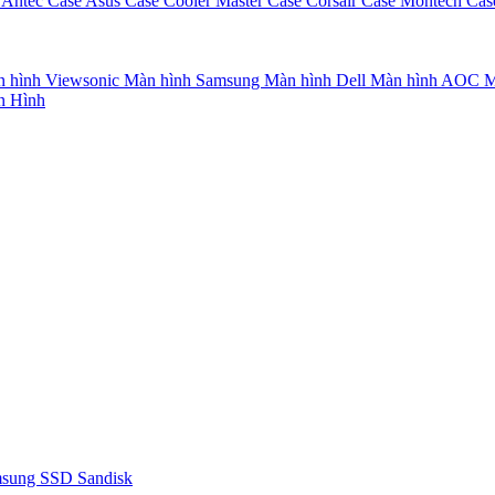
 Antec
Case Asus
Case Cooler Master
Case Corsair
Case Montech
Cas
 hình Viewsonic
Màn hình Samsung
Màn hình Dell
Màn hình AOC
M
n Hình
msung
SSD Sandisk