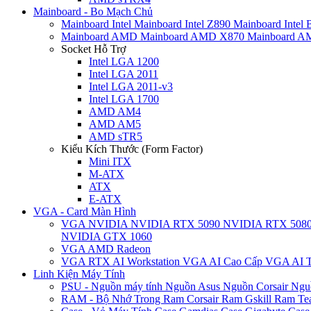
Mainboard - Bo Mạch Chủ
Mainboard Intel
Mainboard Intel Z890
Mainboard Intel
Mainboard AMD
Mainboard AMD X870
Mainboard 
Socket Hỗ Trợ
Intel LGA 1200
Intel LGA 2011
Intel LGA 2011-v3
Intel LGA 1700
AMD AM4
AMD AM5
AMD sTR5
Kiểu Kích Thước (Form Factor)
Mini ITX
M-ATX
ATX
E-ATX
VGA - Card Màn Hình
VGA NVIDIA
NVIDIA RTX 5090
NVIDIA RTX 508
NVIDIA GTX 1060
VGA AMD Radeon
VGA RTX AI Workstation
VGA AI Cao Cấp
VGA AI T
Linh Kiện Máy Tính
PSU - Nguồn máy tính
Nguồn Asus
Nguồn Corsair
Ngu
RAM - Bộ Nhớ Trong
Ram Corsair
Ram Gskill
Ram Te