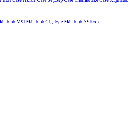
e MSI
Case NZXT
Case Segotep
Case Thermaltake
Case Xigmatek
àn hình MSI
Màn hình Gigabyte
Màn hình ASRock