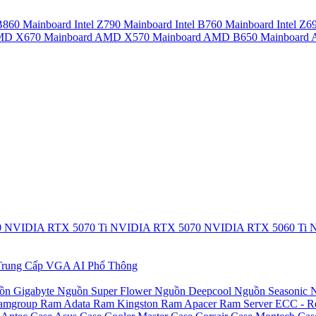
 B860
Mainboard Intel Z790
Mainboard Intel B760
Mainboard Intel Z6
AMD X670
Mainboard AMD X570
Mainboard AMD B650
Mainboar
0
NVIDIA RTX 5070 Ti
NVIDIA RTX 5070
NVIDIA RTX 5060 Ti
N
rung Cấp
VGA AI Phổ Thông
ồn Gigabyte
Nguồn Super Flower
Nguồn Deepcool
Nguồn Seasonic
N
amgroup
Ram Adata
Ram Kingston
Ram Apacer
Ram Server ECC - R