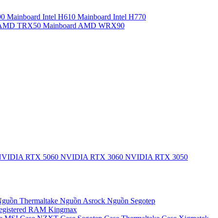
90
Mainboard Intel H610
Mainboard Intel H770
d AMD TRX50
Mainboard AMD WRX90
VIDIA RTX 5060
NVIDIA RTX 3060
NVIDIA RTX 3050
guồn Thermaltake
Nguồn Asrock
Nguồn Segotep
egistered
RAM Kingmax