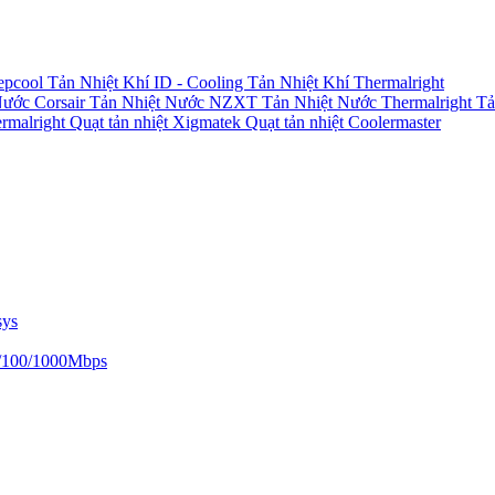
epcool
Tản Nhiệt Khí ID - Cooling
Tản Nhiệt Khí Thermalright
Nước Corsair
Tản Nhiệt Nước NZXT
Tản Nhiệt Nước Thermalright
Tả
ermalright
Quạt tản nhiệt Xigmatek
Quạt tản nhiệt Coolermaster
sys
/100/1000Mbps