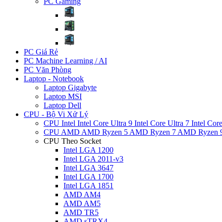
PC Gaming
PC Giá Rẻ
PC Machine Learning / AI
PC Văn Phòng
Laptop - Notebook
Laptop Gigabyte
Laptop MSI
Laptop Dell
CPU - Bộ Vi Xử Lý
CPU Intel
Intel Core Ultra 9
Intel Core Ultra 7
Intel Cor
CPU AMD
AMD Ryzen 5
AMD Ryzen 7
AMD Ryzen 
CPU Theo Socket
Intel LGA 1200
Intel LGA 2011-v3
Intel LGA 3647
Intel LGA 1700
Intel LGA 1851
AMD AM4
AMD AM5
AMD TR5
AMD sTRX4