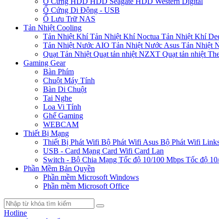
Ổ Cứng HDD
HDD Seagate
HDD Western Digital
Ổ Cứng Di Động - USB
Ổ Lưu Trữ NAS
Tản Nhiệt Cooling
Tản Nhiệt Khí
Tản Nhiệt Khí Noctua
Tản Nhiệt Khí De
Tản Nhiệt Nước AIO
Tản Nhiệt Nước Asus
Tản Nhiệt 
Quạt Tản Nhiệt
Quạt tản nhiệt NZXT
Quạt tản nhiệt Th
Gaming Gear
Bàn Phím
Chuột Máy Tính
Bàn Di Chuột
Tai Nghe
Loa Vi Tính
Ghế Gaming
WEBCAM
Thiết Bị Mạng
Thiết Bị Phát Wifi
Bộ Phát Wifi Asus
Bộ Phát Wifi Link
USB - Card Mạng
Card Wifi
Card Lan
Switch - Bộ Chia Mạng
Tốc độ 10/100 Mbps
Tốc độ 10
Phần Mềm Bản Quyền
Phần mềm Microsoft Windows
Phần mềm Microsoft Office
Hotline