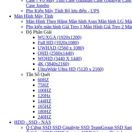
Case - Vỏ Máy Tính
Case Gamdias
Case Gigabyte
Case
Case Jonsbo
Phụ Kiện Máy Tính
Bộ lưu điện - UPS
Màn Hình Máy Tính
Màn Hình Theo Hãng
Màn hình Asus
Màn hình LG
Màn
Phụ kiện màn hình
Giá Treo 1 Màn Hình
Giá Treo 2 Mà
Độ Phân Giải
WUXGA (1920x1200)
Full HD (1920x1080)
UWHAD (2560 x 1080)
QHD (2560x1440)
WQHD (3440 X 1440)
4K (3840x2160)
UltraWide Ultra HD (5120 x 2160)
Tần Số Quét
60HZ
75HZ
100HZ
120Hz
144HZ
165HZ
180HZ
240HZ
HDD - SSD - NAS
Ổ Cứng SSD
SSD Gigabyte
SSD TeamGroup
SSD Sa