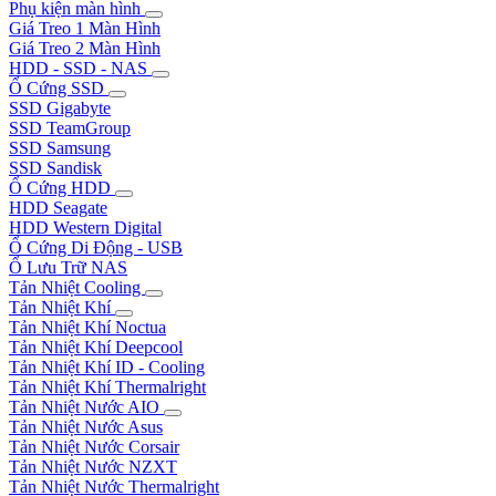
Phụ kiện màn hình
Giá Treo 1 Màn Hình
Giá Treo 2 Màn Hình
HDD - SSD - NAS
Ổ Cứng SSD
SSD Gigabyte
SSD TeamGroup
SSD Samsung
SSD Sandisk
Ổ Cứng HDD
HDD Seagate
HDD Western Digital
Ổ Cứng Di Động - USB
Ổ Lưu Trữ NAS
Tản Nhiệt Cooling
Tản Nhiệt Khí
Tản Nhiệt Khí Noctua
Tản Nhiệt Khí Deepcool
Tản Nhiệt Khí ID - Cooling
Tản Nhiệt Khí Thermalright
Tản Nhiệt Nước AIO
Tản Nhiệt Nước Asus
Tản Nhiệt Nước Corsair
Tản Nhiệt Nước NZXT
Tản Nhiệt Nước Thermalright