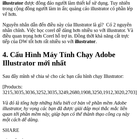
illustrator
được đông đảo người làm thiết kế sử dụng. Tuy nhiên
trong cộng đồng người làm in ấn; quảng cáo illustrator có phần lép
vế hơn.
Nguyên nhân dẫn đến điều này của Illustrator là gì? Có 2 nguyên
nhân chính. Việc học corel dễ dàng hơn nhiều so với illustrator. Và
điều quan trọng hơn Corel hỗ trợ in. Đồng thời khả năng cắt trực
tiếp của DW tốt hơn rất nhiều so với
illustrator
.
4. Cấu Hình Máy Tính Chạy Adobe
Illustrator mới nhất
Sau đây mình sẽ chia sẻ cho các bạn cấu hình chạy Illustrator:
[Products:
3215,3035,3036,3252,3035,3249,2680,1908,3250,1912,3020,2703]
Và đó là tổng hợp những hiểu biết cơ bản về phần mềm Adobe
illustrator, hy vọng các bạn đã được giải đáp mọi thắc mắc liên
quan tới phần mềm này, giúp bạn có thể thành thạo công cụ này
một cách dễ dàng.
SHARE