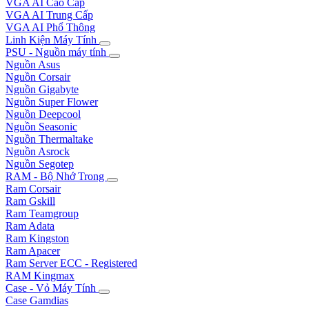
VGA AI Cao Cấp
VGA AI Trung Cấp
VGA AI Phổ Thông
Linh Kiện Máy Tính
PSU - Nguồn máy tính
Nguồn Asus
Nguồn Corsair
Nguồn Gigabyte
Nguồn Super Flower
Nguồn Deepcool
Nguồn Seasonic
Nguồn Thermaltake
Nguồn Asrock
Nguồn Segotep
RAM - Bộ Nhớ Trong
Ram Corsair
Ram Gskill
Ram Teamgroup
Ram Adata
Ram Kingston
Ram Apacer
Ram Server ECC - Registered
RAM Kingmax
Case - Vỏ Máy Tính
Case Gamdias