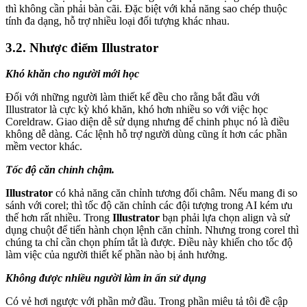
thì không cần phải bàn cãi. Đặc biệt với khả năng sao chép thuộc
tính đa dạng, hỗ trợ nhiều loại đối tượng khác nhau.
3.2. Nhược điểm Illustrator
Khó khăn cho người mới học
Đối với những người làm thiết kế đều cho rằng bắt đầu với
Illustrator là cực kỳ khó khăn, khó hơn nhiều so với việc học
Coreldraw. Giao diện dễ sử dụng nhưng để chinh phục nó là điều
không dễ dàng. Các lệnh hỗ trợ người dùng cũng ít hơn các phần
mềm vector khác.
Tốc độ căn chỉnh chậm.
Illustrator
có khả năng căn chỉnh tương đối châm. Nếu mang đi so
sánh với corel; thì tốc độ căn chỉnh các đội tượng trong AI kém ưu
thế hơn rất nhiều. Trong
Illustrator
bạn phải lựa chọn align và sử
dụng chuột để tiến hành chọn lệnh căn chỉnh. Nhưng trong corel thì
chúng ta chỉ cần chọn phím tắt là được. Điều này khiến cho tốc độ
làm việc của người thiết kế phần nào bị ảnh hưởng.
Không được nhiều người làm in ấn sử dụng
Có vẻ hơi ngược với phần mở đầu. Trong phần miêu tả tôi đề cập