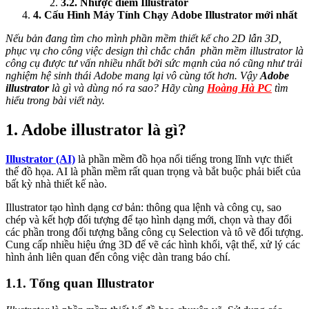
3.2. Nhược điểm Illustrator
4. Cấu Hình Máy Tính Chạy Adobe Illustrator mới nhất
Nếu bản đang tìm cho mình phần mềm thiết kế cho 2D lẫn 3D,
phục vụ cho công việc design thì chắc chắn
phần mềm illustrator là
công cụ được tư vấn nhiều nhất bởi sức mạnh của nó cũng như trải
nghiệm hệ sinh thái Adobe mang lại vô cùng tốt hơn.
Vậy
Adobe
illustrator
là gì và dùng nó ra sao? Hãy cùng
Hoàng Hà PC
tìm
hiểu trong bài viết này.
1. Adobe illustrator là gì?
Illustrator (AI)
là phần mềm đồ họa nổi tiếng trong lĩnh vực thiết
thế đồ họa. AI là phần mềm rất quan trọng và bắt buộc phải biết của
bất kỳ nhà thiết kế nào.
Illustrator tạo hình dạng cơ bản: thông qua lệnh và công cụ, sao
chép và kết hợp đối tượng để tạo hình dạng mới, chọn và thay đổi
các phần trong đối tượng bằng công cụ Selection và tô vẽ đối tượng.
Cung cấp nhiều hiệu ứng 3D để vẽ các hình khối, vật thể, xử lý các
hình ảnh liên quan đến công việc dàn trang báo chí.
1.1. Tổng quan Illustrator