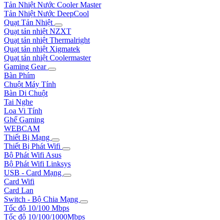
Tản Nhiệt Nước Cooler Master
Tản Nhiệt Nước DeepCool
Quạt Tản Nhiệt
Quạt tản nhiệt NZXT
Quạt tản nhiệt Thermalright
Quạt tản nhiệt Xigmatek
Quạt tản nhiệt Coolermaster
Gaming Gear
Bàn Phím
Chuột Máy Tính
Bàn Di Chuột
Tai Nghe
Loa Vi Tính
Ghế Gaming
WEBCAM
Thiết Bị Mạng
Thiết Bị Phát Wifi
Bộ Phát Wifi Asus
Bộ Phát Wifi Linksys
USB - Card Mạng
Card Wifi
Card Lan
Switch - Bộ Chia Mạng
Tốc độ 10/100 Mbps
Tốc độ 10/100/1000Mbps