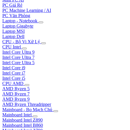
PC Giá Rẻ
PC Machine Learning / AI
PC Văn Phòng
Laptop - Notebook
Laptop Gigabyte
Laptop MSI
Laptop Dell
CPU - Bộ Vi Xử Lý
CPU Intel
Intel Core Ultra 9
Intel Core Ultra 7
Intel Core Ultra 5
Intel Core i9
Intel Core i7
Intel Core i5
CPU AMD
AMD Ryzen 5
AMD Ryzen 7
AMD Ryzen 9
AMD Ryzen Threadripper
Mainboard - Bo Mạch Chủ
Mainboard Intel
Mainboard Intel Z890
Mainboard Intel B860