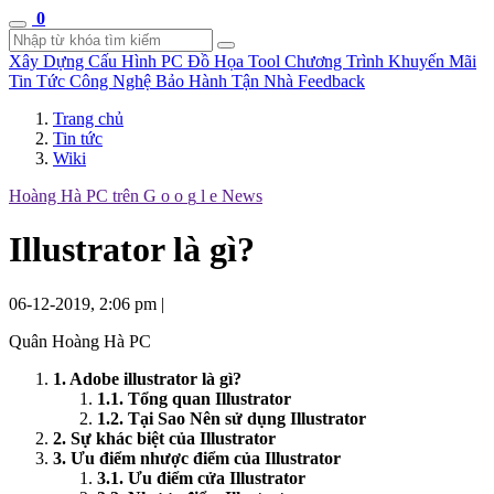
0
Xây Dựng Cấu Hình
PC Đồ Họa Tool
Chương Trình Khuyến Mãi
Tin Tức Công Nghệ
Bảo Hành Tận Nhà
Feedback
Trang chủ
Tin tức
Wiki
Hoàng Hà PC trên
G
o
o
g
l
e
News
Illustrator là gì?
06-12-2019, 2:06 pm
|
Quân Hoàng Hà PC
1. Adobe illustrator là gì?
1.1. Tổng quan Illustrator
1.2. Tại Sao Nên sử dụng Illustrator
2. Sự khác biệt của Illustrator
3. Ưu điểm nhược điểm của Illustrator
3.1. Ưu điểm cửa Illustrator