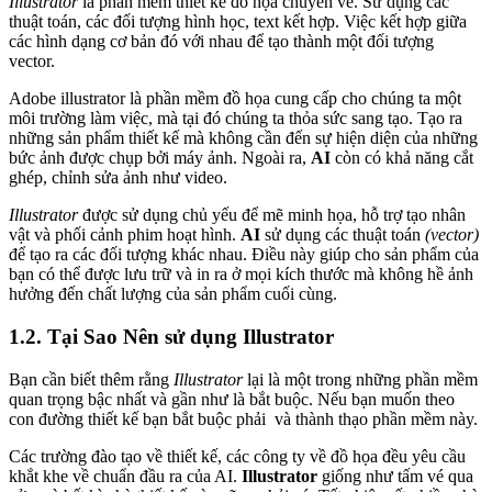
Illustrator
là phần mềm thiết kế đồ họa chuyên vẽ. Sử dụng các
thuật toán, các đối tượng hình học, text kết hợp. Việc kết hợp giữa
các hình dạng cơ bản đó với nhau để tạo thành một đối tượng
vector.
Adobe illustrator là phần mềm đồ họa cung cấp cho chúng ta một
môi trường làm việc, mà tại đó chúng ta thỏa sức sang tạo. Tạo ra
những sản phẩm thiết kế mà không cần đến sự hiện diện của những
bức ảnh được chụp bởi máy ảnh. Ngoài ra,
AI
còn có khả năng cắt
ghép, chỉnh sửa ảnh như video.
Illustrator
được sử dụng chủ yếu để mẽ minh họa, hỗ trợ tạo nhân
vật và phối cảnh phim hoạt hình.
AI
sử dụng các thuật toán
(vector)
để tạo ra các đối tượng khác nhau.
Điều này giúp cho sản phẩm của
bạn có thể được lưu trữ và in ra ở mọi kích thước mà không hề ảnh
hưởng đến chất lượng của sản phẩm cuối cùng.
1.2. Tại Sao Nên sử dụng Illustrator
Bạn cần biết thêm rằng
Illustrator
lại là một trong những phần mềm
quan trọng bậc nhất và gần như là bắt buộc. Nếu bạn muốn theo
con đường thiết kế bạn bắt buộc phải và thành thạo phần mềm này.
Các trường đào tạo về thiết kế, các công ty về đồ họa đều yêu cầu
khắt khe về chuẩn đầu ra của AI.
Illustrator
giống như tấm vé qua