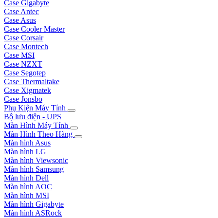
Case Gigabyte
Case Antec
Case Asus
Case Cooler Master
Case Corsair
Case Montech
Case MSI
Case NZXT
Case Segotep
Case Thermaltake
Case Xigmatek
Case Jonsbo
Phụ Kiện Máy Tính
Bộ lưu điện - UPS
Màn Hình Máy Tính
Màn Hình Theo Hãng
Màn hình Asus
Màn hình LG
Màn hình Viewsonic
Màn hình Samsung
Màn hình Dell
Màn hình AOC
Màn hình MSI
Màn hình Gigabyte
Màn hình ASRock