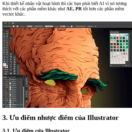
Khi thiết kế nhân vật hoạt hình thì các bạn phải biết AI vì nó tương
thích với các phần mềm khác như
AE, PR
tốt hơn các phần mềm
vector khác.
3. Ưu điểm nhược điểm của Illustrator
3.1. Ưu điểm cửa Illustrator