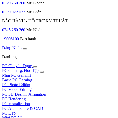
0379.260.260
Mr. Khanh
0359.072.072
Mr. Kiên
BẢO HÀNH - HỖ TRỢ KỸ THUẬT
0345.260.260
Mr. Nhân
19006100
Bảo hành
Đăng Nhập
Danh mục
PC Chuyên Dụng
PC Gaming, Học Tập
Mini PC Gaming
Basic PC Gaming
PC Photo Editing
PC Video Editing
PC 3D Design, Animation
PC Rendering
PC Visualization
PC Architecture & CAD
PC Đẹp
Mini PC AI