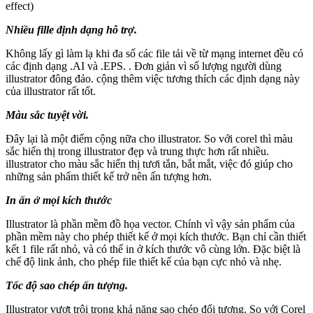
effect)
Nhiều fille định dạng hỗ trợ.
Không lấy gì làm lạ khi đa số các file tải về từ mạng internet đều có
các định dạng .AI và .EPS. . Đơn giản vì số lượng người dùng
illustrator đông đảo. cộng thêm việc tương thích các định dạng này
của illustrator rất tốt.
Màu sắc tuyệt vời.
Đây lại là một điểm cộng nữa cho illustrator. So với corel thì màu
sắc hiển thị trong illustrator đẹp và trung thực hơn rất nhiều.
illustrator cho màu sắc hiển thị tươi tắn, bắt mắt, việc đó giúp cho
những sản phẩm thiết kế trở nên ấn tượng hơn.
In ấn ở mọi kích thước
Illustrator là phần mềm đồ họa vector. Chính vì vậy sản phẩm của
phần mềm này cho phép thiết kế ở mọi kích thước. Bạn chỉ cần thiết
kết 1 file rất nhỏ, và có thể in ở kích thước vô cùng lớn. Đặc biệt là
chế độ link ảnh, cho phép file thiết kế của bạn cực nhỏ và nhẹ.
Tốc độ sao chép ấn tượng.
Illustrator vượt trội trong khả năng sao chép đối tượng. So với Corel