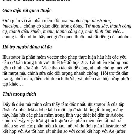
Giao diện rất quen thuộc
Đơn giản vì các phần mềm đồ họa:
photoshop, illustrator,
indesign…
chúng có giao diện tương đồng. Từ
màu sắc, thanh công
cụ, thanh điều khiển, menu, thanh công cụ, màn hình làm việc…
chúng ta đều nhìn thấy nét gì đó quen thuộc mà rất riêng của adobe.
Hỗ trợ người dùng tối đa
Illustrator là phần mềm vector cho phép thực hiện hầu hết các yêu
cầu cơ bản trong lĩnh vực thiết kế đồ họa 2D. Tất nhiên không bao
gồm chỉnh sửa ảnh. Việc thao tác rất dễ dàng nhanh chóng, nét vẽ
rất mượt mà, chỉnh sửa các đối tượng nhanh chóng. Hỗi trợ tốt dàn
trang, phối màu, điều chỉnh kích thước, và nhiều các hiệu ứng phức
tạp khác…
Tính tương thích
Đây là điều mà mình cảm thấy tâm đắc nhất. illustrator là của tập
đoàn Adobe. Mà adobe lại là một tập đoàn khổng lồ trong mảng
này, hầu hết các phần mềm trong lĩnh vực thiết kế đến từ Adobe.
chính vì vậy việc tương thích giữa các phần mền này tốt hơn rất
nhiều so với các phần mềm khác. một ví dụ đơn giản illustrator sẽ
kết hợp với Ae tốt hơn rất nhiều so với corel kết hợp với Ae (after