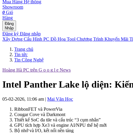
Mua Hàng
Hệ thống
Showroom
0
Giỏ
Hàng
Đăng
Nhập
Đăng ký
Đăng nhập
Xây Dựng Cấu Hình
PC Đồ Họa Tool
Chương Trình Khuyến Mãi
T
Trang chủ
Tin tức
Tin Công Nghệ
Hoàng Hà PC trên
G
o
o
g
l
e
News
Intel Panther Lake lộ diện: Ki
05-02-2026, 11:06 am
|
Mai Văn Học
RibbonFET và PowerVia
Cougar Cove và Darkmont
Thiết kế SoC đa tile và cấu trúc “3 cụm nhân”
GPU tích hợp Xe3 và engine AI/NPU thế hệ mới
Bộ nhớ và I/O, kết nối nền tảng