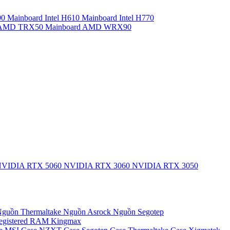
90
Mainboard Intel H610
Mainboard Intel H770
d AMD TRX50
Mainboard AMD WRX90
VIDIA RTX 5060
NVIDIA RTX 3060
NVIDIA RTX 3050
guồn Thermaltake
Nguồn Asrock
Nguồn Segotep
egistered
RAM Kingmax