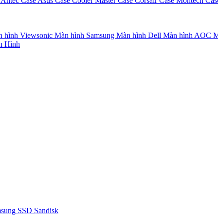
 Antec
Case Asus
Case Cooler Master
Case Corsair
Case Montech
Cas
 hình Viewsonic
Màn hình Samsung
Màn hình Dell
Màn hình AOC
M
n Hình
msung
SSD Sandisk