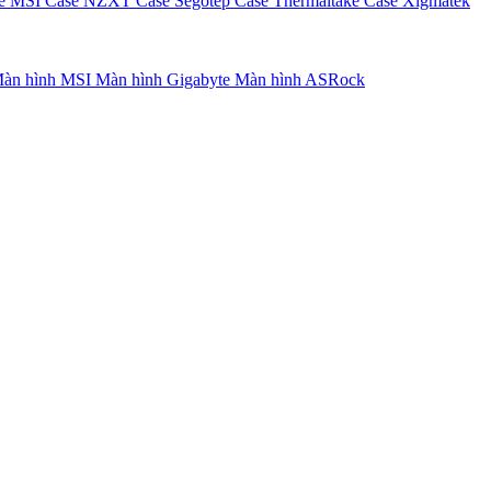
e MSI
Case NZXT
Case Segotep
Case Thermaltake
Case Xigmatek
àn hình MSI
Màn hình Gigabyte
Màn hình ASRock