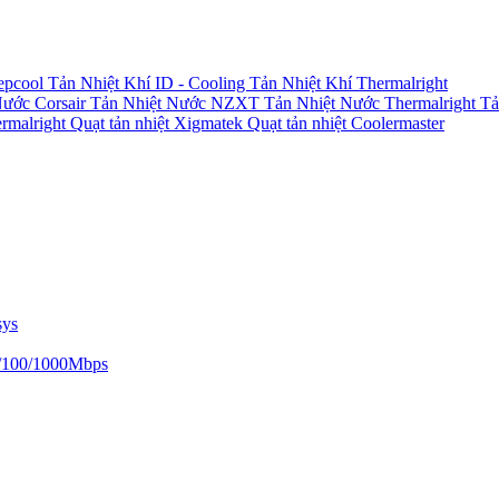
epcool
Tản Nhiệt Khí ID - Cooling
Tản Nhiệt Khí Thermalright
Nước Corsair
Tản Nhiệt Nước NZXT
Tản Nhiệt Nước Thermalright
Tả
ermalright
Quạt tản nhiệt Xigmatek
Quạt tản nhiệt Coolermaster
sys
/100/1000Mbps