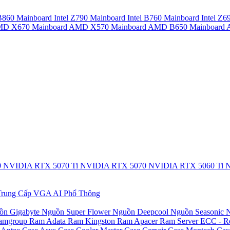
 B860
Mainboard Intel Z790
Mainboard Intel B760
Mainboard Intel Z6
AMD X670
Mainboard AMD X570
Mainboard AMD B650
Mainboar
0
NVIDIA RTX 5070 Ti
NVIDIA RTX 5070
NVIDIA RTX 5060 Ti
N
rung Cấp
VGA AI Phổ Thông
ồn Gigabyte
Nguồn Super Flower
Nguồn Deepcool
Nguồn Seasonic
N
amgroup
Ram Adata
Ram Kingston
Ram Apacer
Ram Server ECC - R