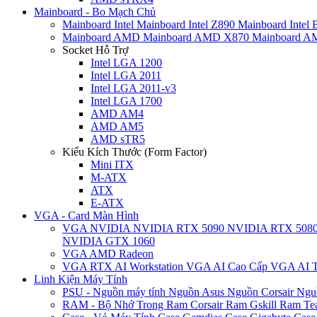
Mainboard - Bo Mạch Chủ
Mainboard Intel
Mainboard Intel Z890
Mainboard Intel
Mainboard AMD
Mainboard AMD X870
Mainboard 
Socket Hỗ Trợ
Intel LGA 1200
Intel LGA 2011
Intel LGA 2011-v3
Intel LGA 1700
AMD AM4
AMD AM5
AMD sTR5
Kiểu Kích Thước (Form Factor)
Mini ITX
M-ATX
ATX
E-ATX
VGA - Card Màn Hình
VGA NVIDIA
NVIDIA RTX 5090
NVIDIA RTX 508
NVIDIA GTX 1060
VGA AMD Radeon
VGA RTX AI Workstation
VGA AI Cao Cấp
VGA AI T
Linh Kiện Máy Tính
PSU - Nguồn máy tính
Nguồn Asus
Nguồn Corsair
Ngu
RAM - Bộ Nhớ Trong
Ram Corsair
Ram Gskill
Ram Te