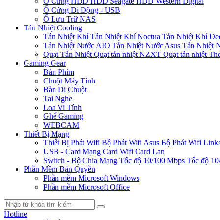
Ổ Cứng HDD
HDD Seagate
HDD Western Digital
Ổ Cứng Di Động - USB
Ổ Lưu Trữ NAS
Tản Nhiệt Cooling
Tản Nhiệt Khí
Tản Nhiệt Khí Noctua
Tản Nhiệt Khí De
Tản Nhiệt Nước AIO
Tản Nhiệt Nước Asus
Tản Nhiệt 
Quạt Tản Nhiệt
Quạt tản nhiệt NZXT
Quạt tản nhiệt Th
Gaming Gear
Bàn Phím
Chuột Máy Tính
Bàn Di Chuột
Tai Nghe
Loa Vi Tính
Ghế Gaming
WEBCAM
Thiết Bị Mạng
Thiết Bị Phát Wifi
Bộ Phát Wifi Asus
Bộ Phát Wifi Link
USB - Card Mạng
Card Wifi
Card Lan
Switch - Bộ Chia Mạng
Tốc độ 10/100 Mbps
Tốc độ 10
Phần Mềm Bản Quyền
Phần mềm Microsoft Windows
Phần mềm Microsoft Office
Hotline