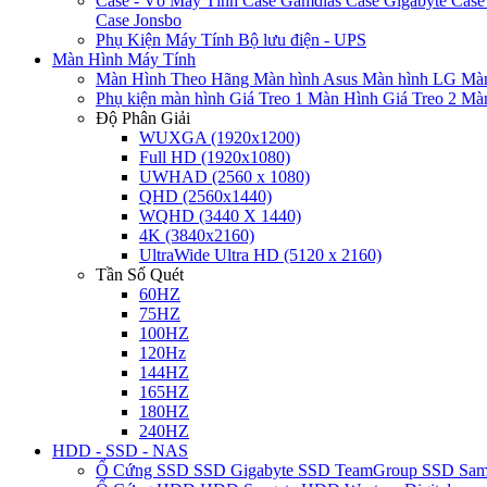
Case - Vỏ Máy Tính
Case Gamdias
Case Gigabyte
Case
Case Jonsbo
Phụ Kiện Máy Tính
Bộ lưu điện - UPS
Màn Hình Máy Tính
Màn Hình Theo Hãng
Màn hình Asus
Màn hình LG
Màn
Phụ kiện màn hình
Giá Treo 1 Màn Hình
Giá Treo 2 Mà
Độ Phân Giải
WUXGA (1920x1200)
Full HD (1920x1080)
UWHAD (2560 x 1080)
QHD (2560x1440)
WQHD (3440 X 1440)
4K (3840x2160)
UltraWide Ultra HD (5120 x 2160)
Tần Số Quét
60HZ
75HZ
100HZ
120Hz
144HZ
165HZ
180HZ
240HZ
HDD - SSD - NAS
Ổ Cứng SSD
SSD Gigabyte
SSD TeamGroup
SSD Sa