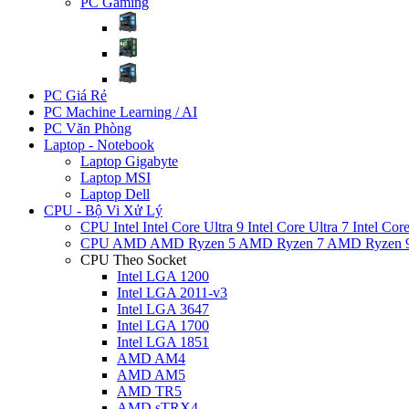
PC Gaming
PC Giá Rẻ
PC Machine Learning / AI
PC Văn Phòng
Laptop - Notebook
Laptop Gigabyte
Laptop MSI
Laptop Dell
CPU - Bộ Vi Xử Lý
CPU Intel
Intel Core Ultra 9
Intel Core Ultra 7
Intel Cor
CPU AMD
AMD Ryzen 5
AMD Ryzen 7
AMD Ryzen 
CPU Theo Socket
Intel LGA 1200
Intel LGA 2011-v3
Intel LGA 3647
Intel LGA 1700
Intel LGA 1851
AMD AM4
AMD AM5
AMD TR5
AMD sTRX4