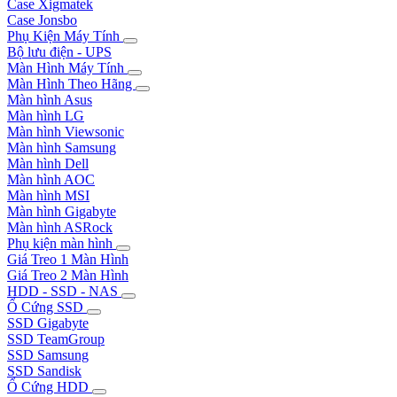
Case Xigmatek
Case Jonsbo
Phụ Kiện Máy Tính
Bộ lưu điện - UPS
Màn Hình Máy Tính
Màn Hình Theo Hãng
Màn hình Asus
Màn hình LG
Màn hình Viewsonic
Màn hình Samsung
Màn hình Dell
Màn hình AOC
Màn hình MSI
Màn hình Gigabyte
Màn hình ASRock
Phụ kiện màn hình
Giá Treo 1 Màn Hình
Giá Treo 2 Màn Hình
HDD - SSD - NAS
Ổ Cứng SSD
SSD Gigabyte
SSD TeamGroup
SSD Samsung
SSD Sandisk
Ổ Cứng HDD