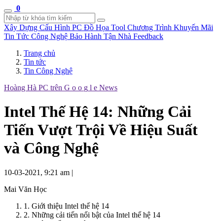
0
Xây Dựng Cấu Hình
PC Đồ Họa Tool
Chương Trình Khuyến Mãi
Tin Tức Công Nghệ
Bảo Hành Tận Nhà
Feedback
Trang chủ
Tin tức
Tin Công Nghệ
Hoàng Hà PC trên
G
o
o
g
l
e
News
Intel Thế Hệ 14: Những Cải
Tiến Vượt Trội Về Hiệu Suất
và Công Nghệ
10-03-2021, 9:21 am
|
Mai Văn Học
1. Giới thiệu Intel thế hệ 14
2. Những cải tiến nổi bật của Intel thế hệ 14