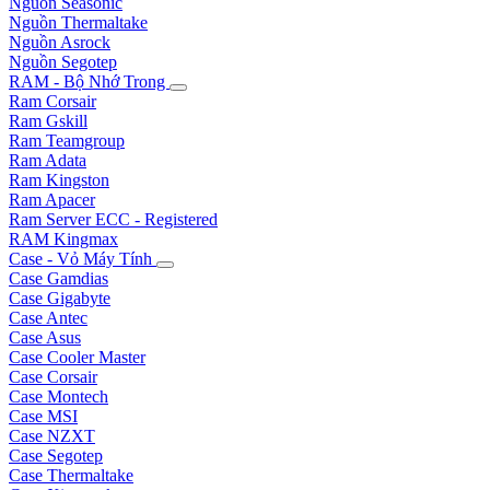
Nguồn Seasonic
Nguồn Thermaltake
Nguồn Asrock
Nguồn Segotep
RAM - Bộ Nhớ Trong
Ram Corsair
Ram Gskill
Ram Teamgroup
Ram Adata
Ram Kingston
Ram Apacer
Ram Server ECC - Registered
RAM Kingmax
Case - Vỏ Máy Tính
Case Gamdias
Case Gigabyte
Case Antec
Case Asus
Case Cooler Master
Case Corsair
Case Montech
Case MSI
Case NZXT
Case Segotep
Case Thermaltake