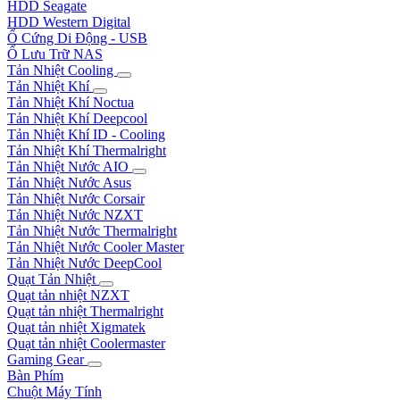
HDD Seagate
HDD Western Digital
Ổ Cứng Di Động - USB
Ổ Lưu Trữ NAS
Tản Nhiệt Cooling
Tản Nhiệt Khí
Tản Nhiệt Khí Noctua
Tản Nhiệt Khí Deepcool
Tản Nhiệt Khí ID - Cooling
Tản Nhiệt Khí Thermalright
Tản Nhiệt Nước AIO
Tản Nhiệt Nước Asus
Tản Nhiệt Nước Corsair
Tản Nhiệt Nước NZXT
Tản Nhiệt Nước Thermalright
Tản Nhiệt Nước Cooler Master
Tản Nhiệt Nước DeepCool
Quạt Tản Nhiệt
Quạt tản nhiệt NZXT
Quạt tản nhiệt Thermalright
Quạt tản nhiệt Xigmatek
Quạt tản nhiệt Coolermaster
Gaming Gear
Bàn Phím
Chuột Máy Tính