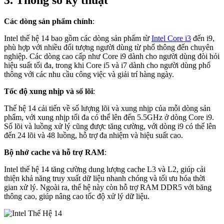
3. Thông số kỹ thuật
Các dòng sản phẩm chính
:
Intel thế hệ 14 bao gồm các dòng sản phẩm từ
Intel Core i3
đến i9,
phù hợp với nhiều đối tượng người dùng từ phổ thông đến chuyên
nghiệp. Các dòng cao cấp như Core i9 dành cho người dùng đòi hỏi
hiệu suất tối đa, trong khi Core i5 và i7 dành cho người dùng phổ
thông với các nhu cầu công việc và giải trí hàng ngày.
Tốc độ xung nhịp và số lõi
:
Thế hệ 14 cải tiến về số lượng lõi và xung nhịp của mỗi dòng sản
phẩm, với xung nhịp tối đa có thể lên đến 5.5GHz ở dòng Core i9.
Số lõi và luồng xử lý cũng được tăng cường, với dòng i9 có thể lên
đến 24 lõi và 48 luồng, hỗ trợ đa nhiệm và hiệu suất cao.
Bộ nhớ cache và hỗ trợ RAM
:
Intel thế hệ 14 tăng cường dung lượng cache L3 và L2, giúp cải
thiện khả năng truy xuất dữ liệu nhanh chóng và tối ưu hóa thời
gian xử lý. Ngoài ra, thế hệ này còn hỗ trợ RAM DDR5 với băng
thông cao, giúp nâng cao tốc độ xử lý dữ liệu.