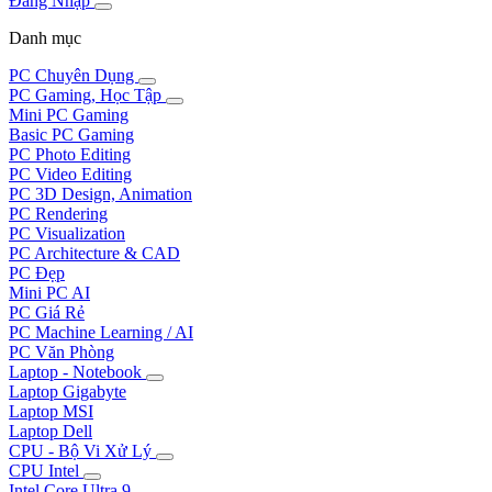
Đăng Nhập
Danh mục
PC Chuyên Dụng
PC Gaming, Học Tập
Mini PC Gaming
Basic PC Gaming
PC Photo Editing
PC Video Editing
PC 3D Design, Animation
PC Rendering
PC Visualization
PC Architecture & CAD
PC Đẹp
Mini PC AI
PC Giá Rẻ
PC Machine Learning / AI
PC Văn Phòng
Laptop - Notebook
Laptop Gigabyte
Laptop MSI
Laptop Dell
CPU - Bộ Vi Xử Lý
CPU Intel
Intel Core Ultra 9