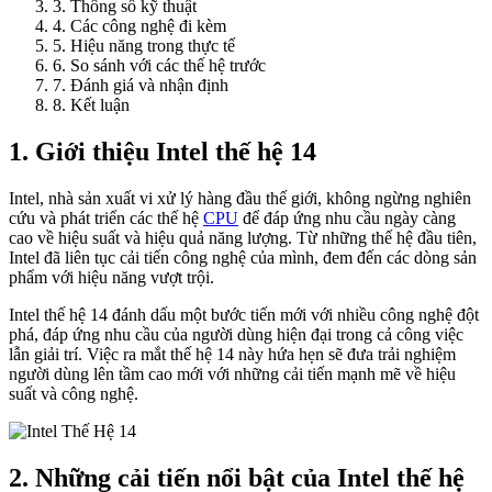
3. Thông số kỹ thuật
4. Các công nghệ đi kèm
5. Hiệu năng trong thực tế
6. So sánh với các thế hệ trước
7. Đánh giá và nhận định
8. Kết luận
1. Giới thiệu Intel thế hệ 14
Intel, nhà sản xuất vi xử lý hàng đầu thế giới, không ngừng nghiên
cứu và phát triển các thế hệ
CPU
để đáp ứng nhu cầu ngày càng
cao về hiệu suất và hiệu quả năng lượng. Từ những thế hệ đầu tiên,
Intel đã liên tục cải tiến công nghệ của mình, đem đến các dòng sản
phẩm với hiệu năng vượt trội.
Intel thế hệ 14 đánh dấu một bước tiến mới với nhiều công nghệ đột
phá, đáp ứng nhu cầu của người dùng hiện đại trong cả công việc
lẫn giải trí. Việc ra mắt thế hệ 14 này hứa hẹn sẽ đưa trải nghiệm
người dùng lên tầm cao mới với những cải tiến mạnh mẽ về hiệu
suất và công nghệ.
2. Những cải tiến nổi bật của Intel thế hệ