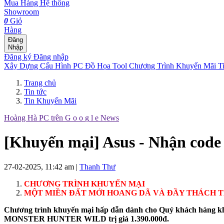
Mua Hàng
Hệ thống
Showroom
0
Giỏ
Hàng
Đăng
Nhập
Đăng ký
Đăng nhập
Xây Dựng Cấu Hình
PC Đồ Họa Tool
Chương Trình Khuyến Mãi
T
Trang chủ
Tin tức
Tin Khuyến Mãi
Hoàng Hà PC trên
G
o
o
g
l
e
News
[Khuyến mại] Asus - Nhận code
27-02-2025, 11:42 am
|
Thanh Thư
CHƯƠNG TRÌNH KHUYẾN MẠI
MỘT MIỀN ĐẤT MỚI HOANG DÃ VÀ ĐẦY THÁCH 
Chương trình khuyến mại hấp dẫn dành cho Quý khách hàng k
MONSTER HUNTER WILD trị giá 1.390.000đ.