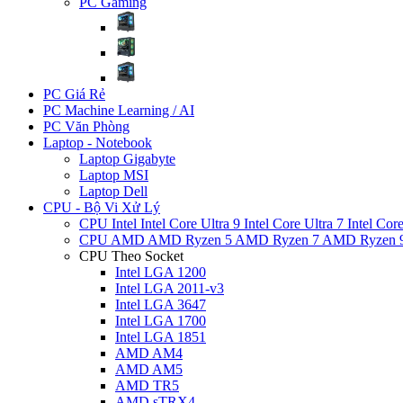
PC Gaming
PC Giá Rẻ
PC Machine Learning / AI
PC Văn Phòng
Laptop - Notebook
Laptop Gigabyte
Laptop MSI
Laptop Dell
CPU - Bộ Vi Xử Lý
CPU Intel
Intel Core Ultra 9
Intel Core Ultra 7
Intel Cor
CPU AMD
AMD Ryzen 5
AMD Ryzen 7
AMD Ryzen 
CPU Theo Socket
Intel LGA 1200
Intel LGA 2011-v3
Intel LGA 3647
Intel LGA 1700
Intel LGA 1851
AMD AM4
AMD AM5
AMD TR5
AMD sTRX4