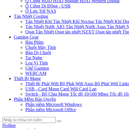
Ổ Cứng HDD
HDD Seagate
HDD Western Digital
Ổ Cứng Di Động - USB
Ổ Lưu Trữ NAS
Tản Nhiệt Cooling
Tản Nhiệt Khí
Tản Nhiệt Khí Noctua
Tản Nhiệt Khí De
Tản Nhiệt Nước AIO
Tản Nhiệt Nước Asus
Tản Nhiệt 
Quạt Tản Nhiệt
Quạt tản nhiệt NZXT
Quạt tản nhiệt Th
Gaming Gear
Bàn Phím
Chuột Máy Tính
Bàn Di Chuột
Tai Nghe
Loa Vi Tính
Ghế Gaming
WEBCAM
Thiết Bị Mạng
Thiết Bị Phát Wifi
Bộ Phát Wifi Asus
Bộ Phát Wifi Link
USB - Card Mạng
Card Wifi
Card Lan
Switch - Bộ Chia Mạng
Tốc độ 10/100 Mbps
Tốc độ 10
Phần Mềm Bản Quyền
Phần mềm Microsoft Windows
Phần mềm Microsoft Office
Hotline