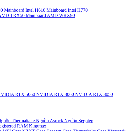
90
Mainboard Intel H610
Mainboard Intel H770
d AMD TRX50
Mainboard AMD WRX90
VIDIA RTX 5060
NVIDIA RTX 3060
NVIDIA RTX 3050
guồn Thermaltake
Nguồn Asrock
Nguồn Segotep
egistered
RAM Kingmax