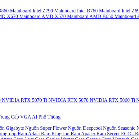
 B860
Mainboard Intel Z790
Mainboard Intel B760
Mainboard Intel Z6
AMD X670
Mainboard AMD X570
Mainboard AMD B650
Mainboar
0
NVIDIA RTX 5070 Ti
NVIDIA RTX 5070
NVIDIA RTX 5060 Ti
N
rung Cấp
VGA AI Phổ Thông
ồn Gigabyte
Nguồn Super Flower
Nguồn Deepcool
Nguồn Seasonic
N
amgroup
Ram Adata
Ram Kingston
Ram Apacer
Ram Server ECC - R