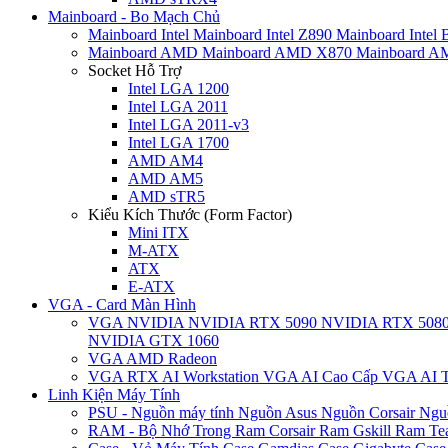
Mainboard - Bo Mạch Chủ
Mainboard Intel
Mainboard Intel Z890
Mainboard Intel
Mainboard AMD
Mainboard AMD X870
Mainboard 
Socket Hỗ Trợ
Intel LGA 1200
Intel LGA 2011
Intel LGA 2011-v3
Intel LGA 1700
AMD AM4
AMD AM5
AMD sTR5
Kiểu Kích Thước (Form Factor)
Mini ITX
M-ATX
ATX
E-ATX
VGA - Card Màn Hình
VGA NVIDIA
NVIDIA RTX 5090
NVIDIA RTX 508
NVIDIA GTX 1060
VGA AMD Radeon
VGA RTX AI Workstation
VGA AI Cao Cấp
VGA AI T
Linh Kiện Máy Tính
PSU - Nguồn máy tính
Nguồn Asus
Nguồn Corsair
Ngu
RAM - Bộ Nhớ Trong
Ram Corsair
Ram Gskill
Ram Te