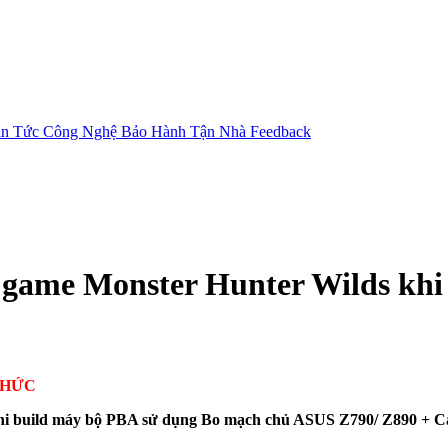
in Tức Công Nghệ
Bảo Hành Tận Nhà
Feedback
 game Monster Hunter Wilds khi
THỨC
hi build máy bộ PBA sử dụng Bo mạch chủ ASUS Z790/ Z890 + C