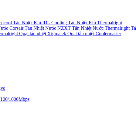
epcool
Tản Nhiệt Khí ID - Cooling
Tản Nhiệt Khí Thermalright
Nước Corsair
Tản Nhiệt Nước NZXT
Tản Nhiệt Nước Thermalright
Tả
ermalright
Quạt tản nhiệt Xigmatek
Quạt tản nhiệt Coolermaster
sys
/100/1000Mbps