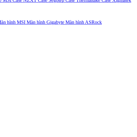
e MSI
Case NZXT
Case Segotep
Case Thermaltake
Case Xigmatek
àn hình MSI
Màn hình Gigabyte
Màn hình ASRock