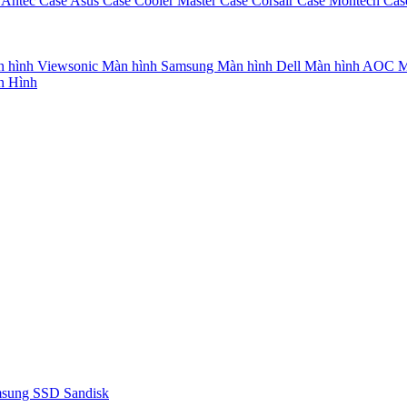
 Antec
Case Asus
Case Cooler Master
Case Corsair
Case Montech
Cas
 hình Viewsonic
Màn hình Samsung
Màn hình Dell
Màn hình AOC
M
n Hình
msung
SSD Sandisk