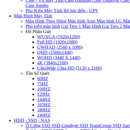
Case - Vỏ Máy Tính
Case Gamdias
Case Gigabyte
Case
Case Jonsbo
Phụ Kiện Máy Tính
Bộ lưu điện - UPS
Màn Hình Máy Tính
Màn Hình Theo Hãng
Màn hình Asus
Màn hình LG
Màn
Phụ kiện màn hình
Giá Treo 1 Màn Hình
Giá Treo 2 Mà
Độ Phân Giải
WUXGA (1920x1200)
Full HD (1920x1080)
UWHAD (2560 x 1080)
QHD (2560x1440)
WQHD (3440 X 1440)
4K (3840x2160)
UltraWide Ultra HD (5120 x 2160)
Tần Số Quét
60HZ
75HZ
100HZ
120Hz
144HZ
165HZ
180HZ
240HZ
HDD - SSD - NAS
Ổ Cứng SSD
SSD Gigabyte
SSD TeamGroup
SSD Sa