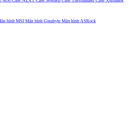
e MSI
Case NZXT
Case Segotep
Case Thermaltake
Case Xigmatek
àn hình MSI
Màn hình Gigabyte
Màn hình ASRock