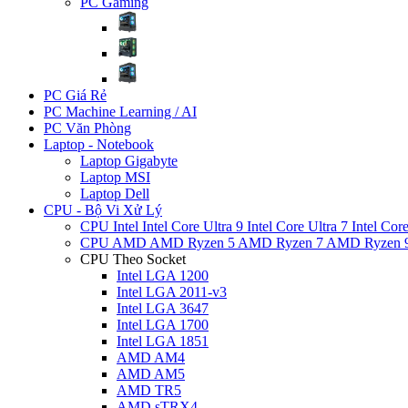
PC Gaming
PC Giá Rẻ
PC Machine Learning / AI
PC Văn Phòng
Laptop - Notebook
Laptop Gigabyte
Laptop MSI
Laptop Dell
CPU - Bộ Vi Xử Lý
CPU Intel
Intel Core Ultra 9
Intel Core Ultra 7
Intel Cor
CPU AMD
AMD Ryzen 5
AMD Ryzen 7
AMD Ryzen 
CPU Theo Socket
Intel LGA 1200
Intel LGA 2011-v3
Intel LGA 3647
Intel LGA 1700
Intel LGA 1851
AMD AM4
AMD AM5
AMD TR5
AMD sTRX4