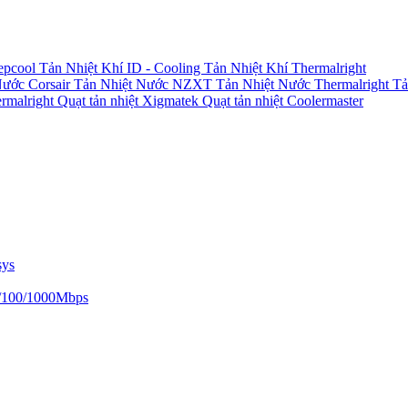
epcool
Tản Nhiệt Khí ID - Cooling
Tản Nhiệt Khí Thermalright
Nước Corsair
Tản Nhiệt Nước NZXT
Tản Nhiệt Nước Thermalright
Tả
ermalright
Quạt tản nhiệt Xigmatek
Quạt tản nhiệt Coolermaster
sys
/100/1000Mbps