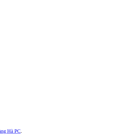
àng Hà PC
.