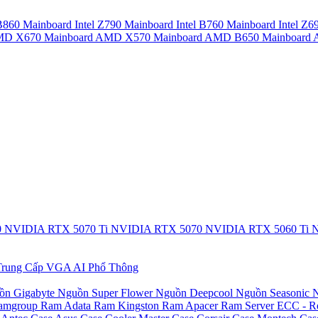
 B860
Mainboard Intel Z790
Mainboard Intel B760
Mainboard Intel Z6
AMD X670
Mainboard AMD X570
Mainboard AMD B650
Mainboar
0
NVIDIA RTX 5070 Ti
NVIDIA RTX 5070
NVIDIA RTX 5060 Ti
N
rung Cấp
VGA AI Phổ Thông
ồn Gigabyte
Nguồn Super Flower
Nguồn Deepcool
Nguồn Seasonic
N
amgroup
Ram Adata
Ram Kingston
Ram Apacer
Ram Server ECC - R