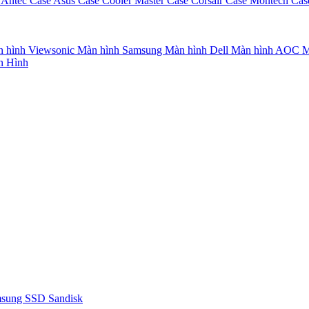
 Antec
Case Asus
Case Cooler Master
Case Corsair
Case Montech
Cas
 hình Viewsonic
Màn hình Samsung
Màn hình Dell
Màn hình AOC
M
n Hình
msung
SSD Sandisk