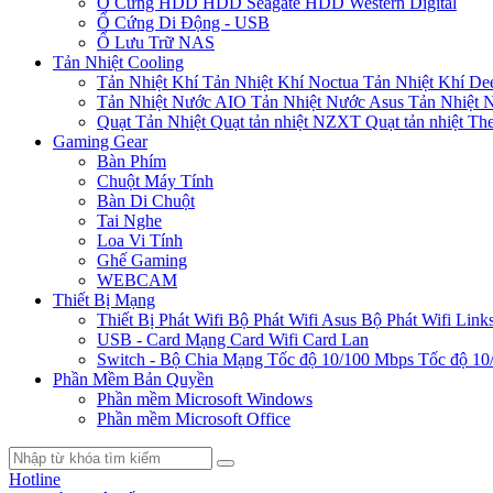
Ổ Cứng HDD
HDD Seagate
HDD Western Digital
Ổ Cứng Di Động - USB
Ổ Lưu Trữ NAS
Tản Nhiệt Cooling
Tản Nhiệt Khí
Tản Nhiệt Khí Noctua
Tản Nhiệt Khí De
Tản Nhiệt Nước AIO
Tản Nhiệt Nước Asus
Tản Nhiệt 
Quạt Tản Nhiệt
Quạt tản nhiệt NZXT
Quạt tản nhiệt Th
Gaming Gear
Bàn Phím
Chuột Máy Tính
Bàn Di Chuột
Tai Nghe
Loa Vi Tính
Ghế Gaming
WEBCAM
Thiết Bị Mạng
Thiết Bị Phát Wifi
Bộ Phát Wifi Asus
Bộ Phát Wifi Link
USB - Card Mạng
Card Wifi
Card Lan
Switch - Bộ Chia Mạng
Tốc độ 10/100 Mbps
Tốc độ 10
Phần Mềm Bản Quyền
Phần mềm Microsoft Windows
Phần mềm Microsoft Office
Hotline