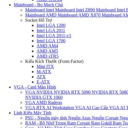
Mainboard - Bo Mạch Chủ
Mainboard Intel
Mainboard Intel Z890
Mainboard Intel
Mainboard AMD
Mainboard AMD X870
Mainboard 
Socket Hỗ Trợ
Intel LGA 1200
Intel LGA 2011
Intel LGA 2011-v3
Intel LGA 1700
AMD AM4
AMD AM5
AMD sTR5
Kiểu Kích Thước (Form Factor)
Mini ITX
M-ATX
ATX
E-ATX
VGA - Card Màn Hình
VGA NVIDIA
NVIDIA RTX 5090
NVIDIA RTX 508
NVIDIA GTX 1060
VGA AMD Radeon
VGA RTX AI Workstation
VGA AI Cao Cấp
VGA AI T
Linh Kiện Máy Tính
PSU - Nguồn máy tính
Nguồn Asus
Nguồn Corsair
Ngu
RAM - Bộ Nhớ Trong
Ram Corsair
Ram Gskill
Ram Te