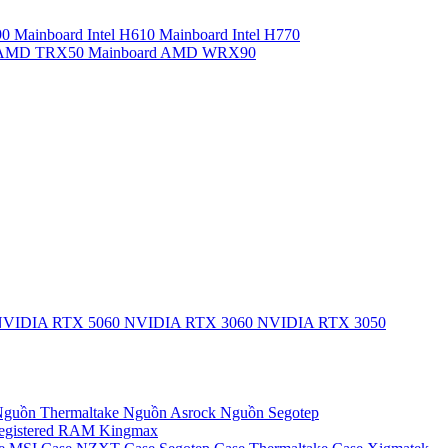
90
Mainboard Intel H610
Mainboard Intel H770
d AMD TRX50
Mainboard AMD WRX90
VIDIA RTX 5060
NVIDIA RTX 3060
NVIDIA RTX 3050
guồn Thermaltake
Nguồn Asrock
Nguồn Segotep
egistered
RAM Kingmax