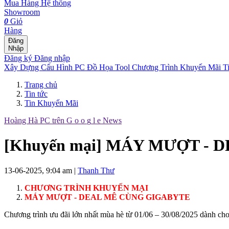
Mua Hàng
Hệ thống
Showroom
0
Giỏ
Hàng
Đăng
Nhập
Đăng ký
Đăng nhập
Xây Dựng Cấu Hình
PC Đồ Họa Tool
Chương Trình Khuyến Mãi
T
Trang chủ
Tin tức
Tin Khuyến Mãi
Hoàng Hà PC trên
G
o
o
g
l
e
News
[Khuyến mại] MÁY MƯỢT - 
13-06-2025, 9:04 am
|
Thanh Thư
CHƯƠNG TRÌNH KHUYẾN MẠI
MÁY MƯỢT - DEAL MÊ CÙNG GIGABYTE
Chương trình ưu đãi lớn nhất mùa hè từ 01/06 – 30/08/2025 dành 