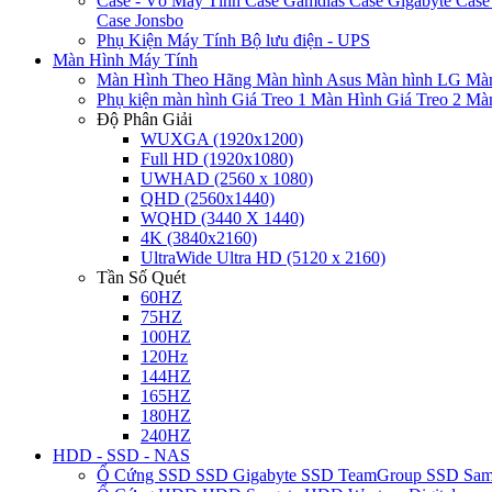
Case - Vỏ Máy Tính
Case Gamdias
Case Gigabyte
Case
Case Jonsbo
Phụ Kiện Máy Tính
Bộ lưu điện - UPS
Màn Hình Máy Tính
Màn Hình Theo Hãng
Màn hình Asus
Màn hình LG
Màn
Phụ kiện màn hình
Giá Treo 1 Màn Hình
Giá Treo 2 Mà
Độ Phân Giải
WUXGA (1920x1200)
Full HD (1920x1080)
UWHAD (2560 x 1080)
QHD (2560x1440)
WQHD (3440 X 1440)
4K (3840x2160)
UltraWide Ultra HD (5120 x 2160)
Tần Số Quét
60HZ
75HZ
100HZ
120Hz
144HZ
165HZ
180HZ
240HZ
HDD - SSD - NAS
Ổ Cứng SSD
SSD Gigabyte
SSD TeamGroup
SSD Sa