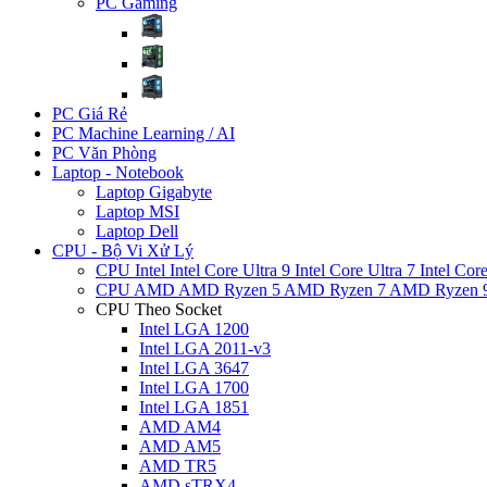
PC Gaming
PC Giá Rẻ
PC Machine Learning / AI
PC Văn Phòng
Laptop - Notebook
Laptop Gigabyte
Laptop MSI
Laptop Dell
CPU - Bộ Vi Xử Lý
CPU Intel
Intel Core Ultra 9
Intel Core Ultra 7
Intel Cor
CPU AMD
AMD Ryzen 5
AMD Ryzen 7
AMD Ryzen 
CPU Theo Socket
Intel LGA 1200
Intel LGA 2011-v3
Intel LGA 3647
Intel LGA 1700
Intel LGA 1851
AMD AM4
AMD AM5
AMD TR5
AMD sTRX4