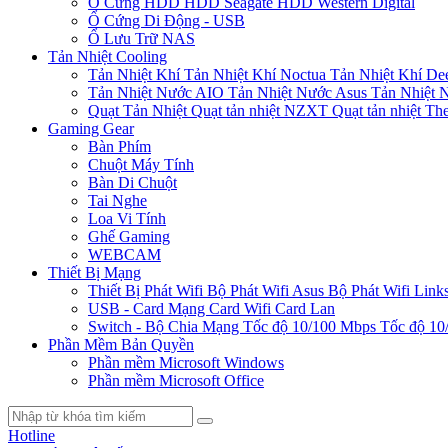
Ổ Cứng HDD
HDD Seagate
HDD Western Digital
Ổ Cứng Di Động - USB
Ổ Lưu Trữ NAS
Tản Nhiệt Cooling
Tản Nhiệt Khí
Tản Nhiệt Khí Noctua
Tản Nhiệt Khí De
Tản Nhiệt Nước AIO
Tản Nhiệt Nước Asus
Tản Nhiệt 
Quạt Tản Nhiệt
Quạt tản nhiệt NZXT
Quạt tản nhiệt Th
Gaming Gear
Bàn Phím
Chuột Máy Tính
Bàn Di Chuột
Tai Nghe
Loa Vi Tính
Ghế Gaming
WEBCAM
Thiết Bị Mạng
Thiết Bị Phát Wifi
Bộ Phát Wifi Asus
Bộ Phát Wifi Link
USB - Card Mạng
Card Wifi
Card Lan
Switch - Bộ Chia Mạng
Tốc độ 10/100 Mbps
Tốc độ 10
Phần Mềm Bản Quyền
Phần mềm Microsoft Windows
Phần mềm Microsoft Office
Hotline