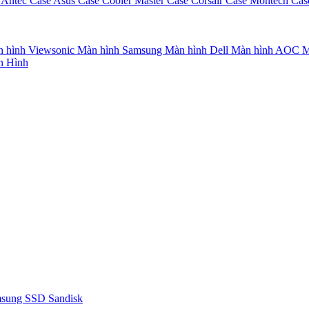
 Antec
Case Asus
Case Cooler Master
Case Corsair
Case Montech
Cas
 hình Viewsonic
Màn hình Samsung
Màn hình Dell
Màn hình AOC
M
n Hình
msung
SSD Sandisk