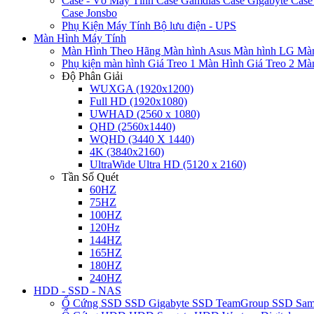
Case - Vỏ Máy Tính
Case Gamdias
Case Gigabyte
Case
Case Jonsbo
Phụ Kiện Máy Tính
Bộ lưu điện - UPS
Màn Hình Máy Tính
Màn Hình Theo Hãng
Màn hình Asus
Màn hình LG
Màn
Phụ kiện màn hình
Giá Treo 1 Màn Hình
Giá Treo 2 Mà
Độ Phân Giải
WUXGA (1920x1200)
Full HD (1920x1080)
UWHAD (2560 x 1080)
QHD (2560x1440)
WQHD (3440 X 1440)
4K (3840x2160)
UltraWide Ultra HD (5120 x 2160)
Tần Số Quét
60HZ
75HZ
100HZ
120Hz
144HZ
165HZ
180HZ
240HZ
HDD - SSD - NAS
Ổ Cứng SSD
SSD Gigabyte
SSD TeamGroup
SSD Sa