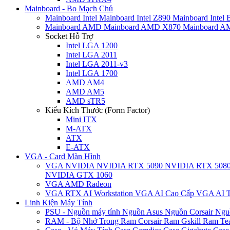
Mainboard - Bo Mạch Chủ
Mainboard Intel
Mainboard Intel Z890
Mainboard Intel
Mainboard AMD
Mainboard AMD X870
Mainboard 
Socket Hỗ Trợ
Intel LGA 1200
Intel LGA 2011
Intel LGA 2011-v3
Intel LGA 1700
AMD AM4
AMD AM5
AMD sTR5
Kiểu Kích Thước (Form Factor)
Mini ITX
M-ATX
ATX
E-ATX
VGA - Card Màn Hình
VGA NVIDIA
NVIDIA RTX 5090
NVIDIA RTX 508
NVIDIA GTX 1060
VGA AMD Radeon
VGA RTX AI Workstation
VGA AI Cao Cấp
VGA AI T
Linh Kiện Máy Tính
PSU - Nguồn máy tính
Nguồn Asus
Nguồn Corsair
Ngu
RAM - Bộ Nhớ Trong
Ram Corsair
Ram Gskill
Ram Te