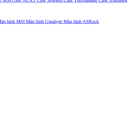
e MSI
Case NZXT
Case Segotep
Case Thermaltake
Case Xigmatek
àn hình MSI
Màn hình Gigabyte
Màn hình ASRock