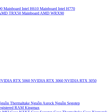
90
Mainboard Intel H610
Mainboard Intel H770
d AMD TRX50
Mainboard AMD WRX90
VIDIA RTX 5060
NVIDIA RTX 3060
NVIDIA RTX 3050
guồn Thermaltake
Nguồn Asrock
Nguồn Segotep
egistered
RAM Kingmax