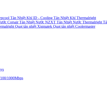
epcool
Tản Nhiệt Khí ID - Cooling
Tản Nhiệt Khí Thermalright
Nước Corsair
Tản Nhiệt Nước NZXT
Tản Nhiệt Nước Thermalright
Tả
ermalright
Quạt tản nhiệt Xigmatek
Quạt tản nhiệt Coolermaster
sys
/100/1000Mbps