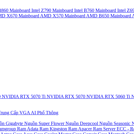
 B860
Mainboard Intel Z790
Mainboard Intel B760
Mainboard Intel Z6
AMD X670
Mainboard AMD X570
Mainboard AMD B650
Mainboar
0
NVIDIA RTX 5070 Ti
NVIDIA RTX 5070
NVIDIA RTX 5060 Ti
N
rung Cấp
VGA AI Phổ Thông
ồn Gigabyte
Nguồn Super Flower
Nguồn Deepcool
Nguồn Seasonic
N
amgroup
Ram Adata
Ram Kingston
Ram Apacer
Ram Server ECC - R