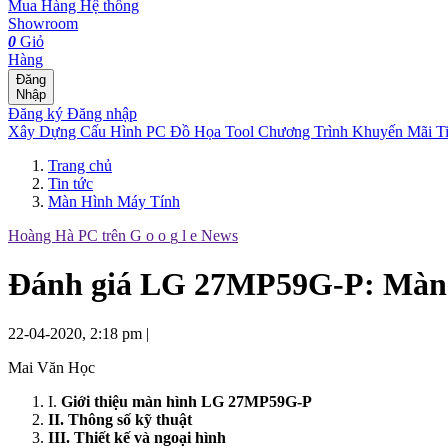
Mua Hàng
Hệ thống
Showroom
0
Giỏ
Hàng
Đăng
Nhập
Đăng ký
Đăng nhập
Xây Dựng Cấu Hình
PC Đồ Họa Tool
Chương Trình Khuyến Mãi
T
Trang chủ
Tin tức
Màn Hình Máy Tính
Hoàng Hà PC trên
G
o
o
g
l
e
News
Đánh giá LG 27MP59G-P: Màn 
22-04-2020, 2:18 pm
|
Mai Văn Học
I.
Giới thiệu màn hình LG 27MP59G-P
II. Thông số kỹ thuật
III. Thiết kế và ngoại hình