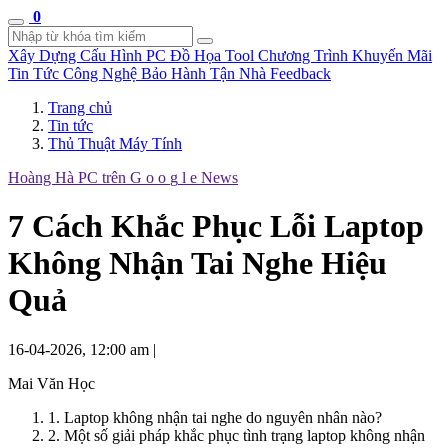
0
Xây Dựng Cấu Hình
PC Đồ Họa Tool
Chương Trình Khuyến Mãi
Tin Tức Công Nghệ
Bảo Hành Tận Nhà
Feedback
Trang chủ
Tin tức
Thủ Thuật Máy Tính
Hoàng Hà PC trên
G
o
o
g
l
e
News
7 Cách Khắc Phục Lỗi Laptop
Không Nhận Tai Nghe Hiệu
Quả
16-04-2026, 12:00 am
|
Mai Văn Học
1. Laptop không nhận tai nghe do nguyên nhân nào?
2. Một số giải pháp khắc phục tình trạng laptop không nhận