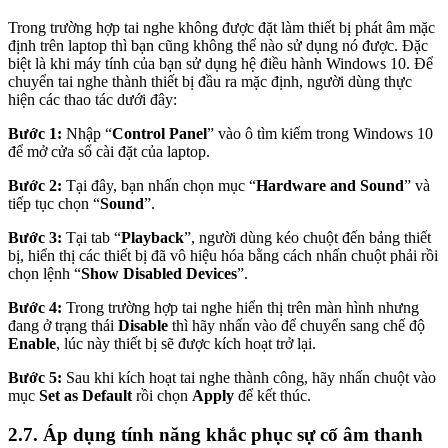
Trong trường hợp tai nghe không được đặt làm thiết bị phát âm mặc
định trên laptop thì bạn cũng không thể nào sử dụng nó được. Đặc
biệt là khi máy tính của bạn sử dụng hệ điều hành Windows 10. Để
chuyển tai nghe thành thiết bị đầu ra mặc định, người dùng thực
hiện các thao tác dưới đây:
Bước 1:
Nhập “
Control Panel
” vào ô tìm kiếm trong Windows 10
để mở cửa sổ cài đặt của laptop.
Bước 2:
Tại đây, bạn nhấn chọn mục “
Hardware and Sound
” và
tiếp tục chọn “
Sound
”.
Bước 3:
Tại tab “
Playback
”, người dùng kéo chuột đến bảng thiết
bị, hiển thị các thiết bị đã vô hiệu hóa bằng cách nhấn chuột phải rồi
chọn lệnh “
Show Disabled Devices
”.
Bước 4:
Trong trường hợp tai nghe hiển thị trên màn hình nhưng
đang ở trạng thái
Disable
thì hãy nhấn vào để chuyển sang chế độ
Enable
, lúc này thiết bị sẽ được kích hoạt trở lại.
Bước 5:
Sau khi kích hoạt tai nghe thành công, hãy nhấn chuột vào
mục
Set as Default
rồi chọn
Apply
để kết thúc.
2.7. Áp dụng tính năng khắc phục sự cố âm thanh