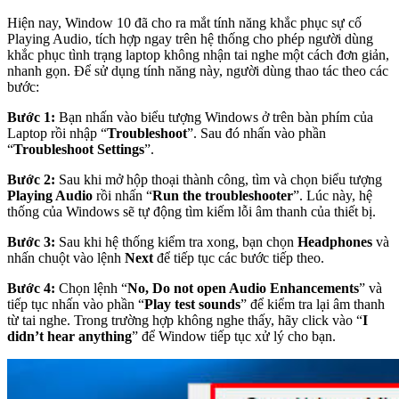
Hiện nay, Window 10 đã cho ra mắt tính năng khắc phục sự cố
Playing Audio, tích hợp ngay trên hệ thống cho phép người dùng
khắc phục tình trạng laptop không nhận tai nghe một cách đơn giản,
nhanh gọn. Để sử dụng tính năng này, người dùng thao tác theo các
bước:
Bước 1:
Bạn nhấn vào biểu tượng Windows ở trên bàn phím của
Laptop rồi nhập “
Troubleshoot
”. Sau đó nhấn vào phần
“
Troubleshoot Settings
”.
Bước 2:
Sau khi mở hộp thoại thành công, tìm và chọn biểu tượng
Playing Audio
rồi nhấn “
Run the troubleshooter
”. Lúc này, hệ
thống của Windows sẽ tự động tìm kiếm lỗi âm thanh của thiết bị.
Bước 3:
Sau khi hệ thống kiểm tra xong, bạn chọn
Headphones
và
nhấn chuột vào lệnh
Next
để tiếp tục các bước tiếp theo.
Bước 4:
Chọn lệnh “
No, Do not open Audio Enhancements
” và
tiếp tục nhấn vào phần “
Play test sounds
” để kiểm tra lại âm thanh
từ tai nghe. Trong trường hợp không nghe thấy, hãy click vào “
I
didn’t hear anything
” để Window tiếp tục xử lý cho bạn.