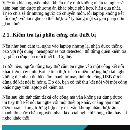
Việc tìm hiểu nguyên nhân khiến máy tính không nhận tai nghe sẽ
giúp bạn tìm được phương án khắc phục phù hợp, hiệu quả nhất.
Theo chia sẻ từ những người có chuyên môn, lỗi laptop không kết
nối được với tai nghe có thể được xử lý bằng một số giải pháp đơn
giản như:
2.1. Kiểm tra lại phần cứng của thiết bị
Nếu như bạn cắm tai nghe vào laptop nhưng lại nhận được thông
báo với nội dung “headphones not detected” thì đừng quên kiểm tra
lại phần cứng của mỗi thiết bị. Cụ thể:
Trước tiên, người dùng hãy thử cắm tai nghe vào một cổng kết nối
khác trên máy tính. Bởi lẽ trên thực tế có nhiều trường hợp tai nghe
không thể nhận tín hiệu âm thanh từ máy tính do cổng USB được
dùng để kết nối bị hỏng. Do đó, bạn có thể thử kết nối với một cổng
khác ngay trên laptop để kiểm tra.
Nếu sau khi thử cắm tất cả các cổng mà vẫn không sử dụng được
thì hãy thử kết nối tai nghe với một thiết bị khác, chẳng hạn như
điện thoại. Trong trường hợp này mà vẫn không nhận được âm
thanh thì chắc chắn nguyên nhân là do tai nghe bị hỏng, cần thay tai
nghe khác thôi.