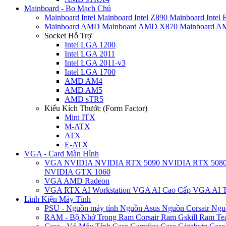
Mainboard - Bo Mạch Chủ
Mainboard Intel
Mainboard Intel Z890
Mainboard Intel
Mainboard AMD
Mainboard AMD X870
Mainboard 
Socket Hỗ Trợ
Intel LGA 1200
Intel LGA 2011
Intel LGA 2011-v3
Intel LGA 1700
AMD AM4
AMD AM5
AMD sTR5
Kiểu Kích Thước (Form Factor)
Mini ITX
M-ATX
ATX
E-ATX
VGA - Card Màn Hình
VGA NVIDIA
NVIDIA RTX 5090
NVIDIA RTX 508
NVIDIA GTX 1060
VGA AMD Radeon
VGA RTX AI Workstation
VGA AI Cao Cấp
VGA AI T
Linh Kiện Máy Tính
PSU - Nguồn máy tính
Nguồn Asus
Nguồn Corsair
Ngu
RAM - Bộ Nhớ Trong
Ram Corsair
Ram Gskill
Ram Te