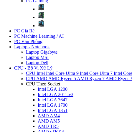
PC Gaming
PC Giá Rẻ
PC Machine Learning / AI
PC Văn Phòng
Laptop - Notebook
Laptop Gigabyte
Laptop MSI
Laptop Dell
CPU - Bộ Vi Xử Lý
CPU Intel
Intel Core Ultra 9
Intel Core Ultra 7
Intel Cor
CPU AMD
AMD Ryzen 5
AMD Ryzen 7
AMD Ryzen 
CPU Theo Socket
Intel LGA 1200
Intel LGA 2011-v3
Intel LGA 3647
Intel LGA 1700
Intel LGA 1851
AMD AM4
AMD AM5
AMD TR5
AMD sTRX4