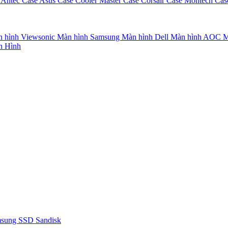
 Antec
Case Asus
Case Cooler Master
Case Corsair
Case Montech
Cas
 hình Viewsonic
Màn hình Samsung
Màn hình Dell
Màn hình AOC
M
n Hình
msung
SSD Sandisk