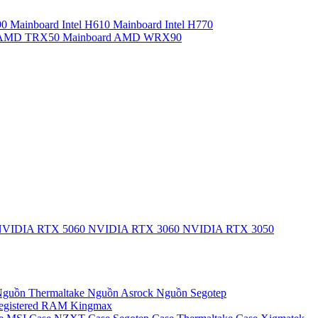
90
Mainboard Intel H610
Mainboard Intel H770
d AMD TRX50
Mainboard AMD WRX90
VIDIA RTX 5060
NVIDIA RTX 3060
NVIDIA RTX 3050
guồn Thermaltake
Nguồn Asrock
Nguồn Segotep
egistered
RAM Kingmax