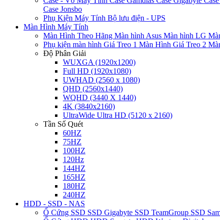
Case - Vỏ Máy Tính
Case Gamdias
Case Gigabyte
Case
Case Jonsbo
Phụ Kiện Máy Tính
Bộ lưu điện - UPS
Màn Hình Máy Tính
Màn Hình Theo Hãng
Màn hình Asus
Màn hình LG
Màn
Phụ kiện màn hình
Giá Treo 1 Màn Hình
Giá Treo 2 Mà
Độ Phân Giải
WUXGA (1920x1200)
Full HD (1920x1080)
UWHAD (2560 x 1080)
QHD (2560x1440)
WQHD (3440 X 1440)
4K (3840x2160)
UltraWide Ultra HD (5120 x 2160)
Tần Số Quét
60HZ
75HZ
100HZ
120Hz
144HZ
165HZ
180HZ
240HZ
HDD - SSD - NAS
Ổ Cứng SSD
SSD Gigabyte
SSD TeamGroup
SSD Sa