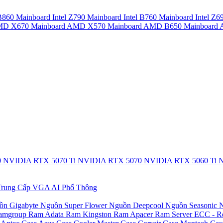
 B860
Mainboard Intel Z790
Mainboard Intel B760
Mainboard Intel Z6
AMD X670
Mainboard AMD X570
Mainboard AMD B650
Mainboar
0
NVIDIA RTX 5070 Ti
NVIDIA RTX 5070
NVIDIA RTX 5060 Ti
N
rung Cấp
VGA AI Phổ Thông
ồn Gigabyte
Nguồn Super Flower
Nguồn Deepcool
Nguồn Seasonic
N
amgroup
Ram Adata
Ram Kingston
Ram Apacer
Ram Server ECC - R