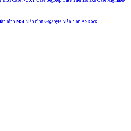
e MSI
Case NZXT
Case Segotep
Case Thermaltake
Case Xigmatek
àn hình MSI
Màn hình Gigabyte
Màn hình ASRock