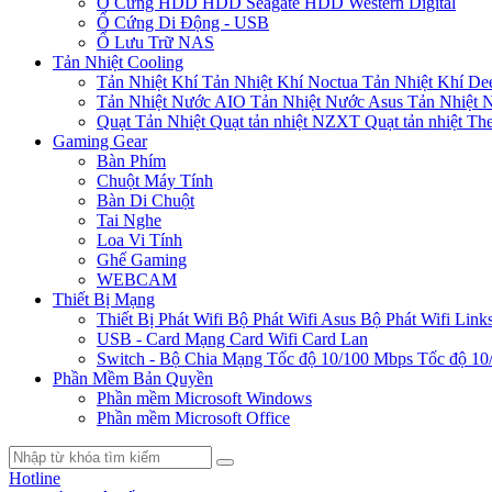
Ổ Cứng HDD
HDD Seagate
HDD Western Digital
Ổ Cứng Di Động - USB
Ổ Lưu Trữ NAS
Tản Nhiệt Cooling
Tản Nhiệt Khí
Tản Nhiệt Khí Noctua
Tản Nhiệt Khí De
Tản Nhiệt Nước AIO
Tản Nhiệt Nước Asus
Tản Nhiệt 
Quạt Tản Nhiệt
Quạt tản nhiệt NZXT
Quạt tản nhiệt Th
Gaming Gear
Bàn Phím
Chuột Máy Tính
Bàn Di Chuột
Tai Nghe
Loa Vi Tính
Ghế Gaming
WEBCAM
Thiết Bị Mạng
Thiết Bị Phát Wifi
Bộ Phát Wifi Asus
Bộ Phát Wifi Link
USB - Card Mạng
Card Wifi
Card Lan
Switch - Bộ Chia Mạng
Tốc độ 10/100 Mbps
Tốc độ 10
Phần Mềm Bản Quyền
Phần mềm Microsoft Windows
Phần mềm Microsoft Office
Hotline