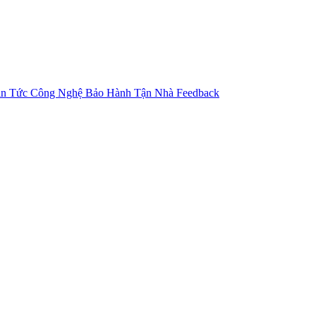
in Tức Công Nghệ
Bảo Hành Tận Nhà
Feedback