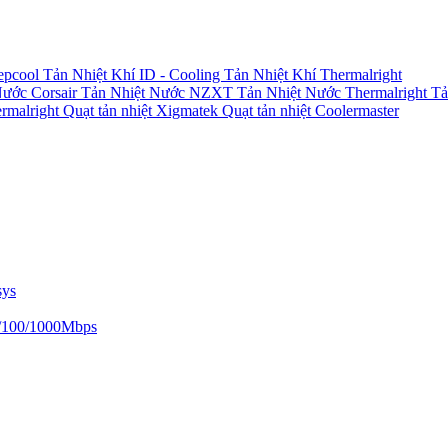
epcool
Tản Nhiệt Khí ID - Cooling
Tản Nhiệt Khí Thermalright
Nước Corsair
Tản Nhiệt Nước NZXT
Tản Nhiệt Nước Thermalright
Tả
ermalright
Quạt tản nhiệt Xigmatek
Quạt tản nhiệt Coolermaster
sys
/100/1000Mbps