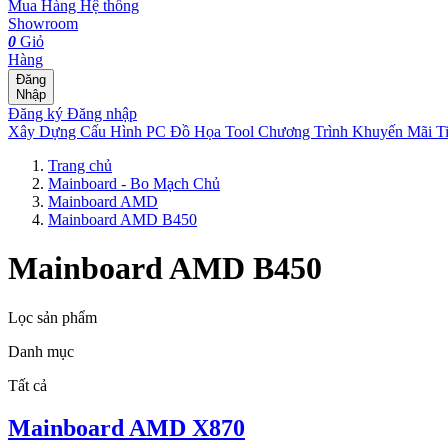
Mua Hàng
Hệ thống
Showroom
0
Giỏ
Hàng
Đăng
Nhập
Đăng ký
Đăng nhập
Xây Dựng Cấu Hình
PC Đồ Họa Tool
Chương Trình Khuyến Mãi
T
Trang chủ
Mainboard - Bo Mạch Chủ
Mainboard AMD
Mainboard AMD B450
Mainboard AMD B450
Lọc sản phẩm
Danh mục
Tất cả
Mainboard AMD X870