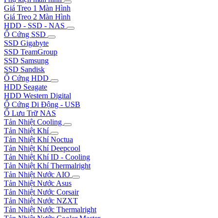
Giá Treo 1 Màn Hình
Giá Treo 2 Màn Hình
HDD - SSD - NAS
Ổ Cứng SSD
SSD Gigabyte
SSD TeamGroup
SSD Samsung
SSD Sandisk
Ổ Cứng HDD
HDD Seagate
HDD Western Digital
Ổ Cứng Di Động - USB
Ổ Lưu Trữ NAS
Tản Nhiệt Cooling
Tản Nhiệt Khí
Tản Nhiệt Khí Noctua
Tản Nhiệt Khí Deepcool
Tản Nhiệt Khí ID - Cooling
Tản Nhiệt Khí Thermalright
Tản Nhiệt Nước AIO
Tản Nhiệt Nước Asus
Tản Nhiệt Nước Corsair
Tản Nhiệt Nước NZXT
Tản Nhiệt Nước Thermalright