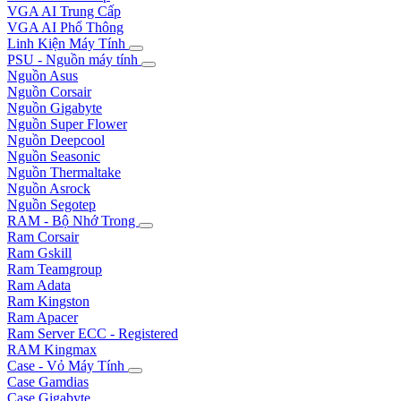
VGA AI Trung Cấp
VGA AI Phổ Thông
Linh Kiện Máy Tính
PSU - Nguồn máy tính
Nguồn Asus
Nguồn Corsair
Nguồn Gigabyte
Nguồn Super Flower
Nguồn Deepcool
Nguồn Seasonic
Nguồn Thermaltake
Nguồn Asrock
Nguồn Segotep
RAM - Bộ Nhớ Trong
Ram Corsair
Ram Gskill
Ram Teamgroup
Ram Adata
Ram Kingston
Ram Apacer
Ram Server ECC - Registered
RAM Kingmax
Case - Vỏ Máy Tính
Case Gamdias
Case Gigabyte