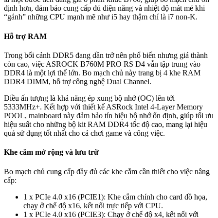
định hơn, đảm bảo cung cấp đủ điện năng và nhiệt độ mát mẻ khi
“gánh” những CPU mạnh mẽ như i5 hay thậm chí là i7 non-K.
Hỗ trợ RAM
Trong bối cảnh DDR5 đang dần trở nên phổ biến nhưng giá thành
còn cao, việc ASROCK B760M PRO RS D4 vẫn tập trung vào
DDR4 là một lợi thế lớn. Bo mạch chủ này trang bị 4 khe RAM
DDR4 DIMM, hỗ trợ công nghệ Dual Channel.
Điều ấn tượng là khả năng ép xung bộ nhớ (OC) lên tới
5333MHz+. Kết hợp với thiết kế ASRock Intel 4-Layer Memory
POOL, mainboard này đảm bảo tín hiệu bộ nhớ ổn định, giúp tối ưu
hiệu suất cho những bộ kit RAM DDR4 tốc độ cao, mang lại hiệu
quả sử dụng tốt nhất cho cả chơi game và công việc.
Khe cắm mở rộng và lưu trữ
Bo mạch chủ cung cấp đầy đủ các khe cắm cần thiết cho việc nâng
cấp:
1 x PCIe 4.0 x16 (PCIE1): Khe cắm chính cho card đồ họa,
chạy ở chế độ x16, kết nối trực tiếp với CPU.
1 x PCIe 4.0 x16 (PCIE3): Chạy ở chế độ x4, kết nối với