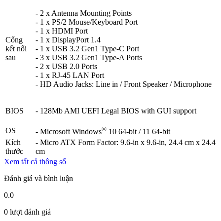
- 2 x Antenna Mounting Points
- 1 x PS/2 Mouse/Keyboard Port
- 1 x HDMI Port
Cổng
- 1 x DisplayPort 1.4
kết nối
- 1 x USB 3.2 Gen1 Type-C Port
sau
- 3 x USB 3.2 Gen1 Type-A Ports
- 2 x USB 2.0 Ports
- 1 x RJ-45 LAN Port
- HD Audio Jacks: Line in / Front Speaker / Microphone
BIOS
- 128Mb AMI UEFI Legal BIOS with GUI support
®
OS
- Microsoft Windows
10 64-bit / 11 64-bit
Kích
- Micro ATX Form Factor: 9.6-in x 9.6-in, 24.4 cm x 24.4
thước
cm
Xem tất cả thông số
Đánh giá và bình luận
0.0
0 lượt đánh giá