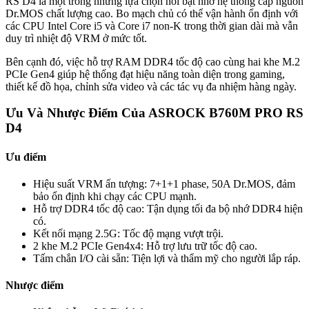
RS D4 là một trong những lựa chọn nổi bật nhờ hệ thống cấp nguồn
Dr.MOS chất lượng cao. Bo mạch chủ có thể vận hành ổn định với
các CPU Intel Core i5 và Core i7 non-K trong thời gian dài mà vẫn
duy trì nhiệt độ VRM ở mức tốt.
Bên cạnh đó, việc hỗ trợ RAM DDR4 tốc độ cao cùng hai khe M.2
PCIe Gen4 giúp hệ thống đạt hiệu năng toàn diện trong gaming,
thiết kế đồ họa, chỉnh sửa video và các tác vụ đa nhiệm hàng ngày.
Ưu Và Nhược Điểm Của ASROCK B760M PRO RS
D4
Ưu điểm
Hiệu suất VRM ấn tượng: 7+1+1 phase, 50A Dr.MOS, đảm
bảo ổn định khi chạy các CPU mạnh.
Hỗ trợ DDR4 tốc độ cao: Tận dụng tối đa bộ nhớ DDR4 hiện
có.
Kết nối mạng 2.5G: Tốc độ mạng vượt trội.
2 khe M.2 PCIe Gen4x4: Hỗ trợ lưu trữ tốc độ cao.
Tấm chắn I/O cài sẵn: Tiện lợi và thẩm mỹ cho người lắp ráp.
Nhược điểm