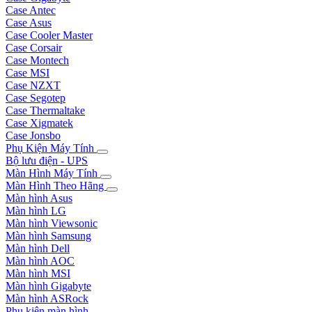
Case Antec
Case Asus
Case Cooler Master
Case Corsair
Case Montech
Case MSI
Case NZXT
Case Segotep
Case Thermaltake
Case Xigmatek
Case Jonsbo
Phụ Kiện Máy Tính
Bộ lưu điện - UPS
Màn Hình Máy Tính
Màn Hình Theo Hãng
Màn hình Asus
Màn hình LG
Màn hình Viewsonic
Màn hình Samsung
Màn hình Dell
Màn hình AOC
Màn hình MSI
Màn hình Gigabyte
Màn hình ASRock
Phụ kiện màn hình