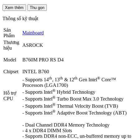
Xem thêm
Thu gọn
Thông số kỹ thuật
Sản
Mainboard
Phẩm
Thương
ASROCK
hiệu
Model
B760M PRO RS D4
Chipset
INTEL B760
th
th
th
®
- Supports 14
, 13
& 12
Gen Intel
Core™
Processors (LGA1700)
®
- Supports Intel
Hybrid Technology
Hỗ trợ
®
CPU
- Supports Intel
Turbo Boost Max 3.0 Technology
®
- Supports Intel
Thermal Velocity Boost (TVB)
®
- Supports Intel
Adaptive Boost Technology (ABT)
- Dual Channel DDR4 Memory Technology
- 4 x DDR4 DIMM Slots
- Supports DDR4 non-ECC, un-buffered memory up to