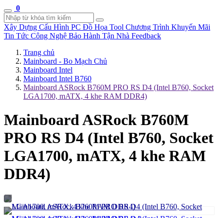
0
Xây Dựng Cấu Hình
PC Đồ Họa Tool
Chương Trình Khuyến Mãi
Tin Tức Công Nghệ
Bảo Hành Tận Nhà
Feedback
Trang chủ
Mainboard - Bo Mạch Chủ
Mainboard Intel
Mainboard Intel B760
Mainboard ASRock B760M PRO RS D4 (Intel B760, Socket
LGA1700, mATX, 4 khe RAM DDR4)
Mainboard ASRock B760M
PRO RS D4 (Intel B760, Socket
LGA1700, mATX, 4 khe RAM
DDR4)