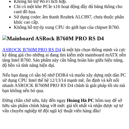
Không hỗ trợ Wi-Fi tích hợp.
Chỉ có một khe PCIe x16 hoạt động đầy đủ băng thông cho
card đồ họa.
Sử dụng codec âm thanh Realtek ALC897, chưa thuộc phân
khúc cao cấp.
Không hỗ trợ ép xung CPU do giới hạn của chipset B760.
ASROCK B760M PRO RS D4
là một lựa chọn thông minh và cực
kỳ đáng giá cho những ai đang tìm kiếm một mainboard mATX nền
tảng Intel B760. Sản phẩm này cân bằng hoàn hảo giữa hiệu năng,
độ bền và tính năng hiện đại.
Nếu bạn đang có sẵn bộ nhớ DDR4 và muốn xây dựng một dàn PC
sử dụng CPU Intel thế hệ 12/13/14 mạnh mẽ, ổn định và kết nối
nhanh ASROCK B760M PRO RS D4 chính là giải pháp tối ưu mà
bạn không nên bỏ qua.
Đừng chần chừ nữa, hãy đến ngay
Hoàng Hà PC
hôm nay để sở
hữu sản phẩm chính hãng với mức giá tốt nhất và nhận được sự tư
vấn chuyên nghiệp từ đội ngũ kỹ thuật viên hàng đầu!