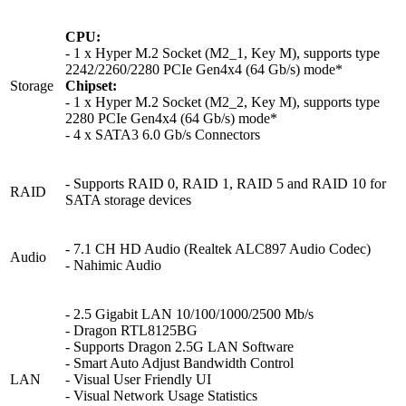
CPU:
- 1 x Hyper M.2 Socket (M2_1, Key M), supports type
2242/2260/2280 PCIe Gen4x4 (64 Gb/s) mode*
Storage
Chipset:
- 1 x Hyper M.2 Socket (M2_2, Key M), supports type
2280 PCIe Gen4x4 (64 Gb/s) mode*
- 4 x SATA3 6.0 Gb/s Connectors
- Supports RAID 0, RAID 1, RAID 5 and RAID 10 for
RAID
SATA storage devices
- 7.1 CH HD Audio (Realtek ALC897 Audio Codec)
Audio
- Nahimic Audio
- 2.5 Gigabit LAN 10/100/1000/2500 Mb/s
- Dragon RTL8125BG
- Supports Dragon 2.5G LAN Software
- Smart Auto Adjust Bandwidth Control
LAN
- Visual User Friendly UI
- Visual Network Usage Statistics