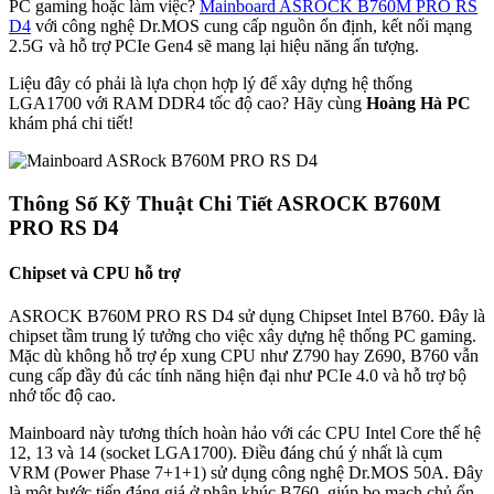
PC gaming hoặc làm việc?
Mainboard ASROCK B760M PRO RS
D4
với công nghệ Dr.MOS cung cấp nguồn ổn định, kết nối mạng
2.5G và hỗ trợ PCIe Gen4 sẽ mang lại hiệu năng ấn tượng.
Liệu đây có phải là lựa chọn hợp lý để xây dựng hệ thống
LGA1700 với RAM DDR4 tốc độ cao? Hãy cùng
Hoàng Hà PC
khám phá chi tiết!
Thông Số Kỹ Thuật Chi Tiết ASROCK B760M
PRO RS D4
Chipset và CPU hỗ trợ
ASROCK B760M PRO RS D4 sử dụng Chipset Intel B760. Đây là
chipset tầm trung lý tưởng cho việc xây dựng hệ thống PC gaming.
Mặc dù không hỗ trợ ép xung CPU như Z790 hay Z690, B760 vẫn
cung cấp đầy đủ các tính năng hiện đại như PCIe 4.0 và hỗ trợ bộ
nhớ tốc độ cao.
Mainboard này tương thích hoàn hảo với các CPU Intel Core thế hệ
12, 13 và 14 (socket LGA1700). Điều đáng chú ý nhất là cụm
VRM (Power Phase 7+1+1) sử dụng công nghệ Dr.MOS 50A. Đây
là một bước tiến đáng giá ở phân khúc B760, giúp bo mạch chủ ổn