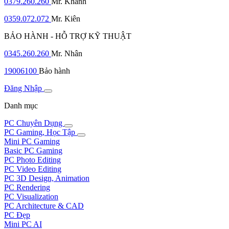
0379.260.260
Mr. Khanh
0359.072.072
Mr. Kiên
BẢO HÀNH - HỖ TRỢ KỸ THUẬT
0345.260.260
Mr. Nhân
19006100
Bảo hành
Đăng Nhập
Danh mục
PC Chuyên Dụng
PC Gaming, Học Tập
Mini PC Gaming
Basic PC Gaming
PC Photo Editing
PC Video Editing
PC 3D Design, Animation
PC Rendering
PC Visualization
PC Architecture & CAD
PC Đẹp
Mini PC AI