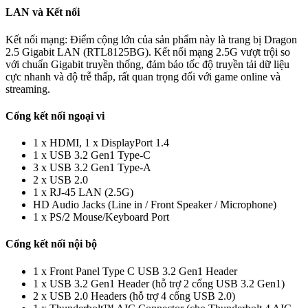
LAN và Kết nối
Kết nối mạng: Điểm cộng lớn của sản phẩm này là trang bị Dragon
2.5 Gigabit LAN (RTL8125BG). Kết nối mạng 2.5G vượt trội so
với chuẩn Gigabit truyền thống, đảm bảo tốc độ truyền tải dữ liệu
cực nhanh và độ trễ thấp, rất quan trọng đối với game online và
streaming.
Cổng kết nối ngoại vi
1 x HDMI, 1 x DisplayPort 1.4
1 x USB 3.2 Gen1 Type-C
3 x USB 3.2 Gen1 Type-A
2 x USB 2.0
1 x RJ-45 LAN (2.5G)
HD Audio Jacks (Line in / Front Speaker / Microphone)
1 x PS/2 Mouse/Keyboard Port
Cổng kết nối nội bộ
1 x Front Panel Type C USB 3.2 Gen1 Header
1 x USB 3.2 Gen1 Header (hỗ trợ 2 cổng USB 3.2 Gen1)
2 x USB 2.0 Headers (hỗ trợ 4 cổng USB 2.0)