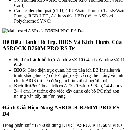
1 x Thunderbolt™ AIC Connector (cho Thunderbolt 4 AIC
Card)
Các header cho quạt (CPU, CPU/Water Pump, Chassis/Water
Pump), RGB LED, Addressable LED (hỗ trợ ASRock
Polychrome SYNC).
Hệ Điều Hành Hỗ Trợ, BIOS Và Kích Thước Của
ASROCK B760M PRO RS D4
Hệ điều hành hỗ trợ:
Windows® 10 64-bit / Windows® 11
64-bit.
BIOS:
Giao diện trực quan, hỗ trợ tiện ích EZ Installer và
trình khắc phục sự cố EZ, giúp việc cài đặt hệ thống và tinh
chỉnh BIOS trở nên đơn giản hơn với cả người mới.
Kích thước:
Chuẩn Micro ATX (9.6-in x 9.6-in, 24.4 cm x
24.4 cm), lý tưởng cho việc xây dựng các bộ PC nhỏ gọn
nhưng vẫn đầy đủ tính năng.
Đánh Giá Hiệu Năng ASROCK B760M PRO RS
D4
Trong phân khúc B760 sử dụng DDR4, ASROCK B760M PRO