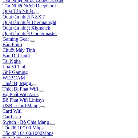
Tản Nhiệt Nước Cooler Master
Tản Nhiệt Nước DeepCool
Quạt Tản Nhiệt
Quạt tản nhiệt NZXT
Quạt tản nhiệt Thermalright
Quạt tản nhiệt Xigmatek
Quạt tản nhiệt Coolermaster
Gaming Gear
Bàn Phím
Chuột Máy Tính
Bàn Di Chuột
Tai Nghe
Loa Vi Tính
Ghế Gaming
WEBCAM
Thiết Bị Mạng
Thiết Bị Phát Wifi
Bộ Phát Wifi Asus
Bộ Phát Wifi Linksys
USB - Card Mạng
Card Wifi
Card Lan
Switch - Bộ Chia Mạng
Tốc độ 10/100 Mbps
Tốc độ 10/100/1000Mbps