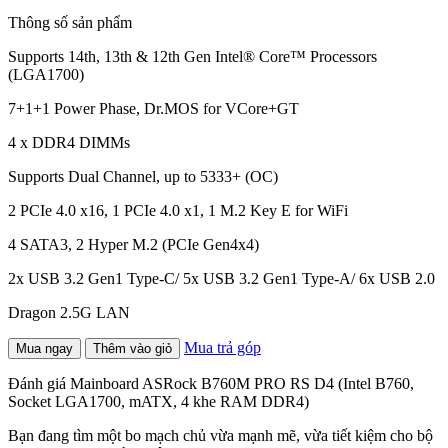
Thông số sản phẩm
Supports 14th, 13th & 12th Gen Intel® Core™ Processors
(LGA1700)
7+1+1 Power Phase, Dr.MOS for VCore+GT
4 x DDR4 DIMMs
Supports Dual Channel, up to 5333+ (OC)
2 PCIe 4.0 x16, 1 PCIe 4.0 x1, 1 M.2 Key E for WiFi
4 SATA3, 2 Hyper M.2 (PCIe Gen4x4)
2x USB 3.2 Gen1 Type-C/ 5x USB 3.2 Gen1 Type-A/ 6x USB 2.0
Dragon 2.5G LAN
Mua trả góp
Mua ngay
Thêm vào giỏ
Đánh giá Mainboard ASRock B760M PRO RS D4 (Intel B760,
Socket LGA1700, mATX, 4 khe RAM DDR4)
Bạn đang tìm một bo mạch chủ vừa mạnh mẽ, vừa tiết kiệm cho bộ