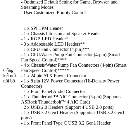
- Optimized Default Setting for Game, Browser, and
Streaming Modes
- User Customized Priority Control
- 1 x SPI TPM Header
- 1 x Chassis Intrusion and Speaker Header
- 1 x RGB LED Header*
- 3 x Addressable LED Headers**
- 1 x CPU Fan Connector (4-pin)***
- 1 x CPU/Water Pump Fan Connector (4-pin) (Smart
Fan Speed Control)****
- 4 x Chassis/Water Pump Fan Connectors (4-pin) (Smart
Cổng
Fan Speed Control)*****
kết nối
- 1 x 24 pin ATX Power Connector
nội bộ
- 1 x 8 pin 12V Power Connector (Hi-Density Power
Connector)
- 1 x Front Panel Audio Connector
- 1 x Thunderbolt™ AIC Connector (5-pin) (Supports
ASRock Thunderbolt™ 4 AIC Card)
- 2 x USB 2.0 Headers (Support 4 USB 2.0 ports)
- 1 x USB 3.2 Gen1 Header (Supports 2 USB 3.2 Gen1
ports)
- 1 x Front Panel Type C USB 3.2 Gen1 Header