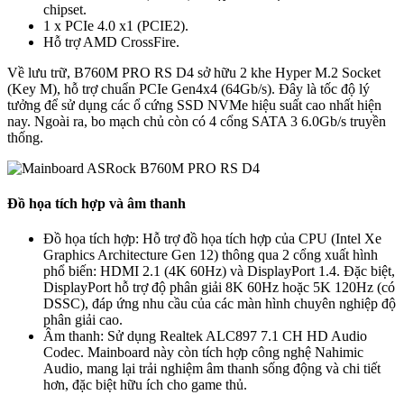
chipset.
1 x PCIe 4.0 x1 (PCIE2).
Hỗ trợ AMD CrossFire.
Về lưu trữ, B760M PRO RS D4 sở hữu 2 khe Hyper M.2 Socket
(Key M), hỗ trợ chuẩn PCIe Gen4x4 (64Gb/s). Đây là tốc độ lý
tưởng để sử dụng các ổ cứng SSD NVMe hiệu suất cao nhất hiện
nay. Ngoài ra, bo mạch chủ còn có 4 cổng SATA 3 6.0Gb/s truyền
thống.
Đồ họa tích hợp và âm thanh
Đồ họa tích hợp: Hỗ trợ đồ họa tích hợp của CPU (Intel Xe
Graphics Architecture Gen 12) thông qua 2 cổng xuất hình
phổ biến: HDMI 2.1 (4K 60Hz) và DisplayPort 1.4. Đặc biệt,
DisplayPort hỗ trợ độ phân giải 8K 60Hz hoặc 5K 120Hz (có
DSSC), đáp ứng nhu cầu của các màn hình chuyên nghiệp độ
phân giải cao.
Âm thanh: Sử dụng Realtek ALC897 7.1 CH HD Audio
Codec. Mainboard này còn tích hợp công nghệ Nahimic
Audio, mang lại trải nghiệm âm thanh sống động và chi tiết
hơn, đặc biệt hữu ích cho game thủ.