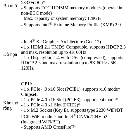
5333+(OC)*
Bộ nhớ
- Supports ECC UDIMM memory modules (operate in
non-ECC mode)
- Max. capacity of system memory: 128GB
®
- Supports Intel
Extreme Memory Profile (XMP) 2.0
®
- Intel
Xe Graphics Architecture (Gen 12)
- 1 x HDMI 2.1 TMDS Compatible, supports HDCP 2.3
and max. resolution up to 4K 60Hz
Đồ họa
- 1 x DisplayPort 1.4 with DSC (compressed), supports
HDCP 2.3 and max. resolution up to 8K 60Hz / 5K
120Hz
CPU:
- 1 x PCIe 4.0 x16 Slot (PCIE1), supports x16 mode*
Chipset:
- 1 x PCIe 4.0 x16 Slot (PCIE3), supports x4 mode*
Khe mở
- 1 x PCIe 4.0 x1 Slot (PCIE2)*
rộng
- 1 x M.2 Socket (Key E), supports type 2230 WiFi/BT
®
PCIe WiFi module and Intel
CNVio/CNVio2
(Integrated WiFi/BT)
- Supports AMD CrossFire™