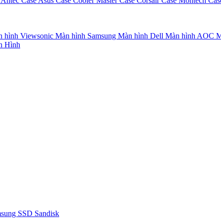
 Antec
Case Asus
Case Cooler Master
Case Corsair
Case Montech
Cas
 hình Viewsonic
Màn hình Samsung
Màn hình Dell
Màn hình AOC
M
n Hình
msung
SSD Sandisk