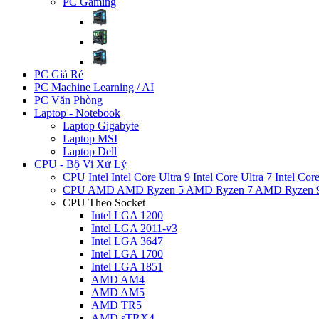
PC Gaming
PC Giá Rẻ
PC Machine Learning / AI
PC Văn Phòng
Laptop - Notebook
Laptop Gigabyte
Laptop MSI
Laptop Dell
CPU - Bộ Vi Xử Lý
CPU Intel
Intel Core Ultra 9
Intel Core Ultra 7
Intel Cor
CPU AMD
AMD Ryzen 5
AMD Ryzen 7
AMD Ryzen 
CPU Theo Socket
Intel LGA 1200
Intel LGA 2011-v3
Intel LGA 3647
Intel LGA 1700
Intel LGA 1851
AMD AM4
AMD AM5
AMD TR5
AMD sTRX4