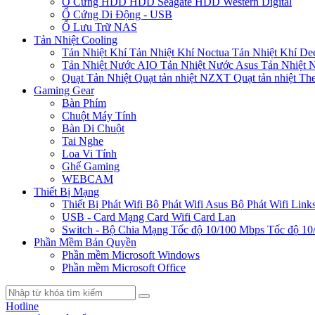
Ổ Cứng HDD
HDD Seagate
HDD Western Digital
Ổ Cứng Di Động - USB
Ổ Lưu Trữ NAS
Tản Nhiệt Cooling
Tản Nhiệt Khí
Tản Nhiệt Khí Noctua
Tản Nhiệt Khí De
Tản Nhiệt Nước AIO
Tản Nhiệt Nước Asus
Tản Nhiệt 
Quạt Tản Nhiệt
Quạt tản nhiệt NZXT
Quạt tản nhiệt Th
Gaming Gear
Bàn Phím
Chuột Máy Tính
Bàn Di Chuột
Tai Nghe
Loa Vi Tính
Ghế Gaming
WEBCAM
Thiết Bị Mạng
Thiết Bị Phát Wifi
Bộ Phát Wifi Asus
Bộ Phát Wifi Link
USB - Card Mạng
Card Wifi
Card Lan
Switch - Bộ Chia Mạng
Tốc độ 10/100 Mbps
Tốc độ 10
Phần Mềm Bản Quyền
Phần mềm Microsoft Windows
Phần mềm Microsoft Office
Hotline