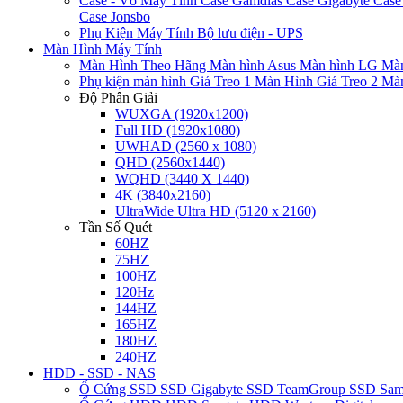
Case - Vỏ Máy Tính
Case Gamdias
Case Gigabyte
Case
Case Jonsbo
Phụ Kiện Máy Tính
Bộ lưu điện - UPS
Màn Hình Máy Tính
Màn Hình Theo Hãng
Màn hình Asus
Màn hình LG
Màn
Phụ kiện màn hình
Giá Treo 1 Màn Hình
Giá Treo 2 Mà
Độ Phân Giải
WUXGA (1920x1200)
Full HD (1920x1080)
UWHAD (2560 x 1080)
QHD (2560x1440)
WQHD (3440 X 1440)
4K (3840x2160)
UltraWide Ultra HD (5120 x 2160)
Tần Số Quét
60HZ
75HZ
100HZ
120Hz
144HZ
165HZ
180HZ
240HZ
HDD - SSD - NAS
Ổ Cứng SSD
SSD Gigabyte
SSD TeamGroup
SSD Sa