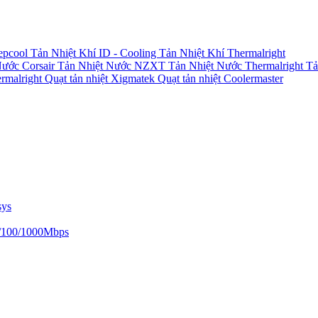
epcool
Tản Nhiệt Khí ID - Cooling
Tản Nhiệt Khí Thermalright
Nước Corsair
Tản Nhiệt Nước NZXT
Tản Nhiệt Nước Thermalright
Tả
ermalright
Quạt tản nhiệt Xigmatek
Quạt tản nhiệt Coolermaster
sys
/100/1000Mbps