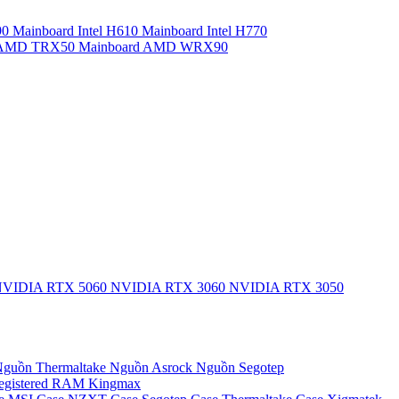
90
Mainboard Intel H610
Mainboard Intel H770
d AMD TRX50
Mainboard AMD WRX90
VIDIA RTX 5060
NVIDIA RTX 3060
NVIDIA RTX 3050
guồn Thermaltake
Nguồn Asrock
Nguồn Segotep
egistered
RAM Kingmax