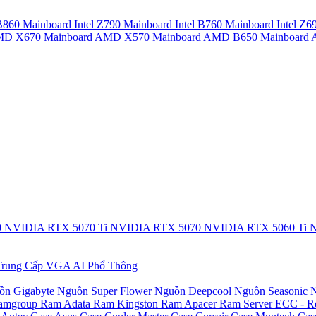
 B860
Mainboard Intel Z790
Mainboard Intel B760
Mainboard Intel Z6
AMD X670
Mainboard AMD X570
Mainboard AMD B650
Mainboar
0
NVIDIA RTX 5070 Ti
NVIDIA RTX 5070
NVIDIA RTX 5060 Ti
N
rung Cấp
VGA AI Phổ Thông
ồn Gigabyte
Nguồn Super Flower
Nguồn Deepcool
Nguồn Seasonic
N
amgroup
Ram Adata
Ram Kingston
Ram Apacer
Ram Server ECC - R