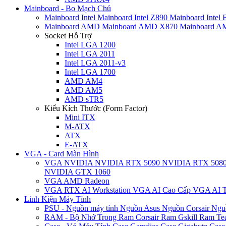
Mainboard - Bo Mạch Chủ
Mainboard Intel
Mainboard Intel Z890
Mainboard Intel
Mainboard AMD
Mainboard AMD X870
Mainboard 
Socket Hỗ Trợ
Intel LGA 1200
Intel LGA 2011
Intel LGA 2011-v3
Intel LGA 1700
AMD AM4
AMD AM5
AMD sTR5
Kiểu Kích Thước (Form Factor)
Mini ITX
M-ATX
ATX
E-ATX
VGA - Card Màn Hình
VGA NVIDIA
NVIDIA RTX 5090
NVIDIA RTX 508
NVIDIA GTX 1060
VGA AMD Radeon
VGA RTX AI Workstation
VGA AI Cao Cấp
VGA AI T
Linh Kiện Máy Tính
PSU - Nguồn máy tính
Nguồn Asus
Nguồn Corsair
Ngu
RAM - Bộ Nhớ Trong
Ram Corsair
Ram Gskill
Ram Te