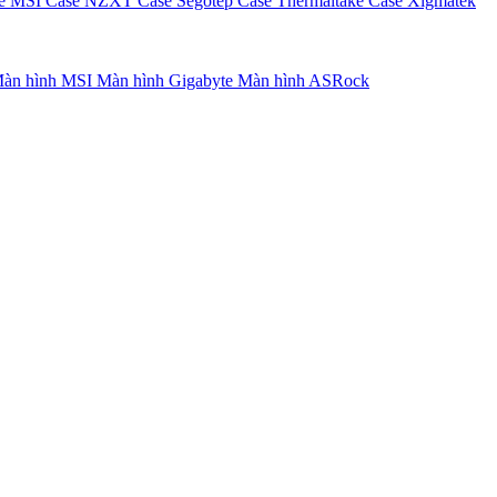
e MSI
Case NZXT
Case Segotep
Case Thermaltake
Case Xigmatek
àn hình MSI
Màn hình Gigabyte
Màn hình ASRock