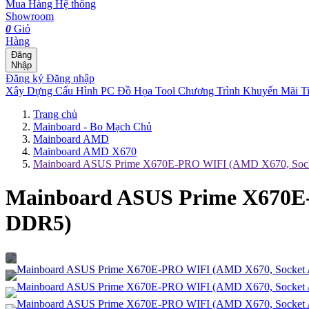
Mua Hàng
Hệ thống
Showroom
0
Giỏ
Hàng
Đăng
Nhập
Đăng ký
Đăng nhập
Xây Dựng Cấu Hình
PC Đồ Họa Tool
Chương Trình Khuyến Mãi
T
Trang chủ
Mainboard - Bo Mạch Chủ
Mainboard AMD
Mainboard AMD X670
Mainboard ASUS Prime X670E-PRO WIFI (AMD X670, Soc
Mainboard ASUS Prime X670E
DDR5)