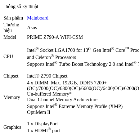
Thông số kỹ thuật
Sản phẩm
Mainboard
Thương
Asus
hiệu
Model
PRIME Z790-A WIFI-CSM
®
th
®
™
Intel
Socket LGA1700 for 13
Gen Intel
Core
Proc
®
CPU
and Celeron
Processors
®
®
Supports Intel
Turbo Boost Technology 2.0 and Intel
T
Chipset
Intel® Z790 Chipset
4 x DIMM, Max. 192GB, DDR5 7200+
(OC)/7000(OC)/6800(OC)/6600(OC)/6400(OC)/6200(O
Un-buffered Memory*
Memory
Dual Channel Memory Architecture
®
Supports Intel
Extreme Memory Profile (XMP)
OptiMem II
1 x DisplayPort
Graphics
®
1 x HDMI
port