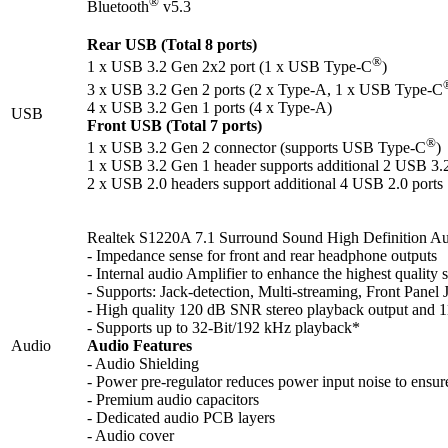
®
Bluetooth
v5.3
Rear USB (Total 8 ports)
®
1 x USB 3.2 Gen 2x2 port (1 x USB Type-C
)
3 x USB 3.2 Gen 2 ports (2 x Type-A, 1 x USB Type-C
4 x USB 3.2 Gen 1 ports (4 x Type-A)
USB
Front USB (Total 7 ports)
®
1 x USB 3.2 Gen 2 connector (supports USB Type-C
)
1 x USB 3.2 Gen 1 header supports additional 2 USB 3.
2 x USB 2.0 headers support additional 4 USB 2.0 ports
Realtek S1220A 7.1 Surround Sound High Definition
- Impedance sense for front and rear headphone outputs
- Internal audio Amplifier to enhance the highest qualit
- Supports: Jack-detection, Multi-streaming, Front Panel 
- High quality 120 dB SNR stereo playback output and 1
- Supports up to 32-Bit/192 kHz playback*
Audio
Audio Features
- Audio Shielding
- Power pre-regulator reduces power input noise to ensur
- Premium audio capacitors
- Dedicated audio PCB layers
- Audio cover