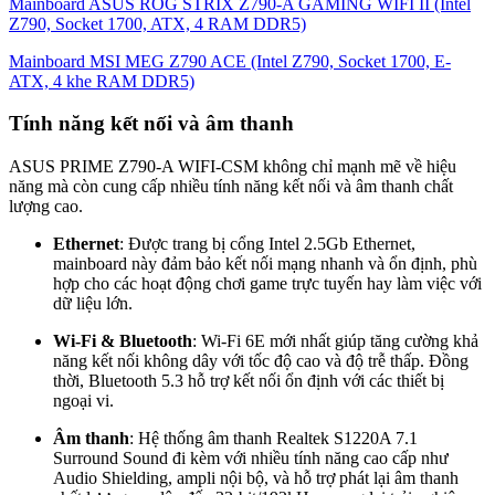
Mainboard ASUS ROG STRIX Z790-A GAMING WIFI II (Intel
Z790, Socket 1700, ATX, 4 RAM DDR5)
Mainboard MSI MEG Z790 ACE (Intel Z790, Socket 1700, E-
ATX, 4 khe RAM DDR5)
Tính năng kết nối và âm thanh
ASUS PRIME Z790-A WIFI-CSM không chỉ mạnh mẽ về hiệu
năng mà còn cung cấp nhiều tính năng kết nối và âm thanh chất
lượng cao.
Ethernet
: Được trang bị cổng Intel 2.5Gb Ethernet,
mainboard này đảm bảo kết nối mạng nhanh và ổn định, phù
hợp cho các hoạt động chơi game trực tuyến hay làm việc với
dữ liệu lớn.
Wi-Fi & Bluetooth
: Wi-Fi 6E mới nhất giúp tăng cường khả
năng kết nối không dây với tốc độ cao và độ trễ thấp. Đồng
thời, Bluetooth 5.3 hỗ trợ kết nối ổn định với các thiết bị
ngoại vi.
Âm thanh
: Hệ thống âm thanh Realtek S1220A 7.1
Surround Sound đi kèm với nhiều tính năng cao cấp như
Audio Shielding, ampli nội bộ, và hỗ trợ phát lại âm thanh