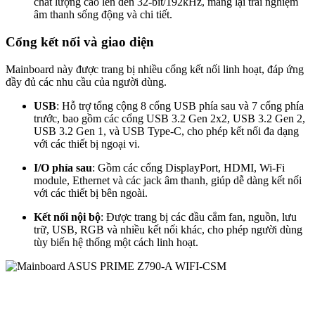
chất lượng cao lên đến 32-bit/192kHz, mang lại trải nghiệm
âm thanh sống động và chi tiết.
Cổng kết nối và giao diện
Mainboard này được trang bị nhiều cổng kết nối linh hoạt, đáp ứng
đầy đủ các nhu cầu của người dùng.
USB
: Hỗ trợ tổng cộng 8 cổng USB phía sau và 7 cổng phía
trước, bao gồm các cổng USB 3.2 Gen 2x2, USB 3.2 Gen 2,
USB 3.2 Gen 1, và USB Type-C, cho phép kết nối đa dạng
với các thiết bị ngoại vi.
I/O phía sau
: Gồm các cổng DisplayPort, HDMI, Wi-Fi
module, Ethernet và các jack âm thanh, giúp dễ dàng kết nối
với các thiết bị bên ngoài.
Kết nối nội bộ
: Được trang bị các đầu cắm fan, nguồn, lưu
trữ, USB, RGB và nhiều kết nối khác, cho phép người dùng
tùy biến hệ thống một cách linh hoạt.