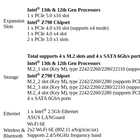
®
Intel
13th & 12th Gen Processors
1 x PCIe 5.0 x16 slot
Expansion
®
Intel
Z790 Chipset
Slots
1 x PCIe 4.0 x16 slot (supports x4 mode)
1 x PCIe 4.0 x4 slot
2 x PCIe 3.0 x1 slots
Total supports 4 x M.2 slots and 4 x SATA 6Gb/s por
®
Intel
13th & 12th Gen Processors
M.2_1 slot (Key M), type 2242/2260/2280/22110 (suppo
®
Intel
Z790 Chipset
Storage
M.2_2 slot (Key M), type 2242/2260/2280 (supports PCI
M.2_3 slot (Key M), type 2242/2260/2280/22110 (suppor
M.2_4 slot (Key M), type 2242/2260/2280 (supports P
4 x SATA 6Gb/s ports
®
1 x Intel
2.5Gb Ethernet
Ethernet
ASUS LANGuard
Wi-Fi 6E
2x2 Wi-Fi 6E (802.11 a/b/g/n/ac/ax)
Wireless &
Supports 2.4/5/6GHz frequency band
Bluetooth