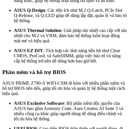
năng khác, giúp hệ thống hoạt động ổn định và an toàn.
ASUS Q-Design
: Các tiện ích như M.2 Q-Latch, PCIe Slot
Q-Release, và Q-LED giúp dễ dàng lắp đặt, quản lý và bảo trì
hệ thống.
ASUS Thermal Solution
: Giải pháp tản nhiệt cao cấp với tản
nhiệt cho M.2 và VRM, đảm bảo hệ thống luôn hoạt động
mát mẻ và hiệu quả.
ASUS EZ DIY
: Tích hợp các tính năng tiện lợi như Clear
CMOS, ProCool, và SafeDIMM, giúp việc bảo trì và nâng
cấp hệ thống trở nên dễ dàng hơn bao giờ hết.
Phần mềm và hỗ trợ BIOS
ASUS PRIME Z790-A WIFI-CSM đi kèm với nhiều phần mềm và
hỗ trợ BIOS tiên tiến, giúp tối ưu hóa và quản lý hệ thống một cách
hiệu quả.
ASUS Exclusive Software
: Bộ phần mềm độc quyền của
ASUS bao gồm Armoury Crate, Aura Creator, AI Suite 3 và
nhiều công cụ khác giúp người dùng dễ dàng điều chỉnh và
tối ưu hóa hệ thống.
UEFI BIOS
: Giao diện BIOS thân thiện với người dùng, đi