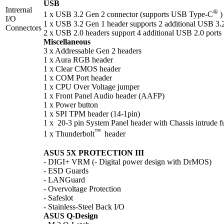
USB
Intrernal
®
1 x USB 3.2 Gen 2 connector (supports USB Type-C
)
I/O
1 x USB 3.2 Gen 1 header supports 2 additional USB 3.
Connectors
2 x USB 2.0 headers support 4 additional USB 2.0 ports
Miscellaneous
3 x Addressable Gen 2 headers
1 x Aura RGB header
1 x Clear CMOS header
1 x COM Port header
1 x CPU Over Voltage jumper
1 x Front Panel Audio header (AAFP)
1 x Power button
1 x SPI TPM header (14-1pin)
1 x 20-3 pin System Panel header with Chassis intrude f
™
1 x Thunderbolt
header
ASUS 5X PROTECTION III
- DIGI+ VRM (- Digital power design with DrMOS)
- ESD Guards
- LANGuard
- Overvoltage Protection
- Safeslot
- Stainless-Steel Back I/O
ASUS Q-Design