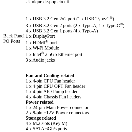
- Unique de-pop circuit
®
1 x USB 3.2 Gen 2x2 port (1 x USB Type-C
)
®
3 x USB 3.2 Gen 2 ports (2 x Type-A, 1 x Type-C
)
4 x USB 3.2 Gen 1 ports (4 x Type-A)
Back Panel
1 x DisplayPort
I/O Ports
®
1 x HDMI
port
1 x Wi-Fi Module
®
1 x Intel
2.5Gb Ethernet port
3 x Audio jacks
Fan and Cooling related
1 x 4-pin CPU Fan header
1 x 4-pin CPU OPT Fan header
1 x 4-pin AIO Pump header
4 x 4-pin Chassis Fan headers
Power related
1 x 24-pin Main Power connector
2 x 8-pin +12V Power connectors
Storage related
4 x M.2 slots (Key M)
4 x SATA 6Gb/s ports