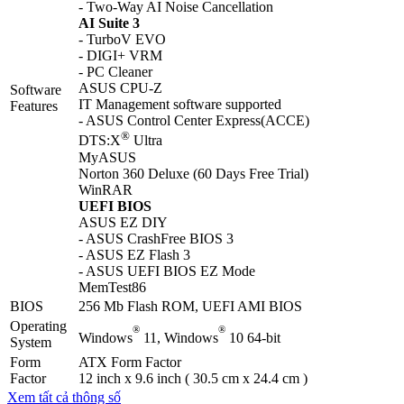
- Two-Way AI Noise Cancellation
AI Suite 3
- TurboV EVO
- DIGI+ VRM
- PC Cleaner
ASUS CPU-Z
Software
IT Management software supported
Features
- ASUS Control Center Express(ACCE)
®
DTS:X
Ultra
MyASUS
Norton 360 Deluxe (60 Days Free Trial)
WinRAR
UEFI BIOS
ASUS EZ DIY
- ASUS CrashFree BIOS 3
- ASUS EZ Flash 3
- ASUS UEFI BIOS EZ Mode
MemTest86
BIOS
256 Mb Flash ROM, UEFI AMI BIOS
Operating
®
®
Windows
11, Windows
10 64-bit
System
Form
ATX Form Factor
Factor
12 inch x 9.6 inch ( 30.5 cm x 24.4 cm )
Xem tất cả thông số