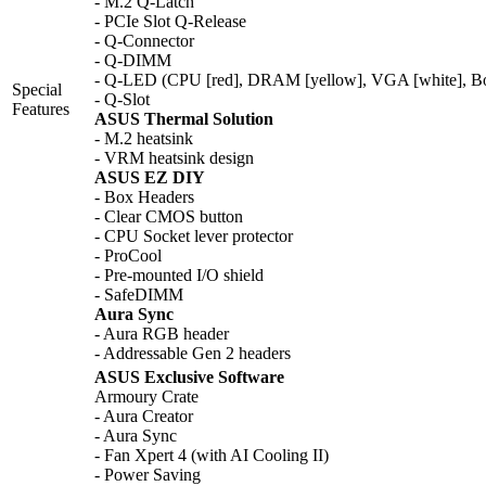
- M.2 Q-Latch
- PCIe Slot Q-Release
- Q-Connector
- Q-DIMM
- Q-LED (CPU [red], DRAM [yellow], VGA [white], Boo
Special
- Q-Slot
Features
ASUS Thermal Solution
- M.2 heatsink
- VRM heatsink design
ASUS EZ DIY
- Box Headers
- Clear CMOS button
- CPU Socket lever protector
- ProCool
- Pre-mounted I/O shield
- SafeDIMM
Aura Sync
- Aura RGB header
- Addressable Gen 2 headers
ASUS Exclusive Software
Armoury Crate
- Aura Creator
- Aura Sync
- Fan Xpert 4 (with AI Cooling II)
- Power Saving