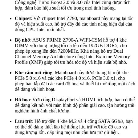
Công nghệ Turbo Boost 2.0 và 3.0 của Intel cũng được tích
hợp, đảm bảo hiệu suất tối ưu trong mọi tình huống.
Chipset
: Với chipset Intel Z790, mainboard này mang lại tốc
độ và hiệu suất cao, hỗ trợ đầy đủ các tính năng hiện đại của
dòng CPU Intel mới nhất.
Bộ nhớ
: ASUS PRIME Z790-A WIFI-CSM hỗ trợ 4 khe
DIMM với dung lượng tối đa lên đến 192GB DDR5, cho
phép ép xung lên đến 7200MHz. Khả năng hỗ trợ Dual
Channel Memory Architecture cùng Intel Extreme Memory
Profile (XMP) giúp tối ưu hóa tốc độ và hiệu suất bộ nhớ.
Khe cắm mở rộng
: Mainboard này được trang bị một khe
PCIe 5.0 x16 và các khe PCIe 4.0 x16, PCIe 3.0 x1, cho
phép bạn lắp đặt các card đồ họa và thiết bị mở rộng một cách
dễ dàng và linh hoạt.
Đồ họa
: Với cổng DisplayPort và HDMI tích hợp, bạn có thể
dễ dàng kết nối với màn hình độ phân giải cao, tận hưởng trải
nghiệm hình ảnh chất lượng.
Lưu trữ
: Hỗ trợ đến 4 khe M.2 và 4 cổng SATA 6Gb/s, bạn
có thể dễ dàng thiết lập hệ thống lưu trữ với tốc độ cao và
dung lượng lớn, đáp ứng mọi nhu cầu lưu trữ dữ liệu.