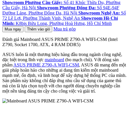
Showroom Phường Cầu Giấy:
Số 41 Khúc Thừa Dụ, Phường
Cầu Giấy, Hà Nội
Showroom Phường Đống Đa:
Số 94E-94F
Đường Láng, Phường Đống Đa, Hà Nội
Showroom Nghệ An:
Số
72 Lê Lợi, Phường Thành Vinh, Nghệ An
Showroom Hồ Chí
Minh:
K8bis Bửu Long, Phường Hoà Hưng, Hồ Chí Minh
Mua trả góp
Mua ngay
Thêm vào giỏ
Đánh giá Mainboard ASUS PRIME Z790-A WIFI-CSM (Intel
Z790, Socket 1700, ATX, 4 RAM DDR5)
ASUS luôn là một thương hiệu hàng đầu trong ngành công nghệ,
đặc biệt trong lĩnh vực
mainboard
(bo mạch chủ). Với dòng sản
phẩm
ASUS PRIME Z790-A WIFI-CSM
, ASUS đã mang đến một
giải pháp hoàn hảo cho những ai đang tìm kiếm một mainboard
mạnh mẽ, ổn định, và linh hoạt để xây dựng hệ thống PC của mình.
Sản phẩm này không chỉ đáp ứng nhu cầu sử dụng của game thủ
mà còn là lựa chọn tuyệt vời cho người dùng chuyên nghiệp cần
một nền tảng đáng tin cậy cho công việc và giải trí.