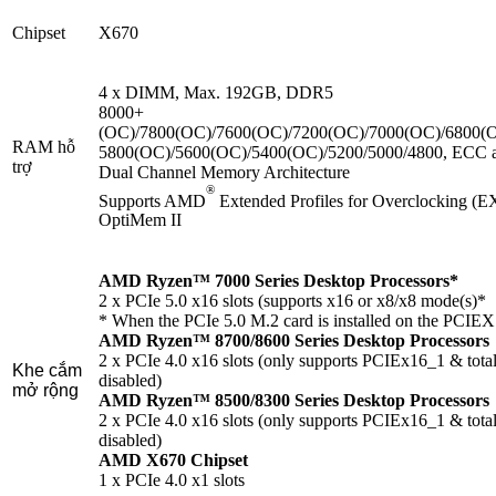
Chipset
X670
4 x DIMM, Max. 192GB, DDR5
8000+
(OC)/7800(OC)/7600(OC)/7200(OC)/7000(OC)/6800(
RAM hỗ
5800(OC)/5600(OC)/5400(OC)/5200/5000/4800, ECC 
trợ
Dual Channel Memory Architecture
®
Supports AMD
Extended Profiles for Overclocking 
OptiMem II
AMD Ryzen™ 7000 Series Desktop Processors*
2 x PCIe 5.0 x16 slots (supports x16 or x8/x8 mode(s)*
* When the PCIe 5.0 M.2 card is installed on the PCIEX
AMD Ryzen™ 8700/8600 Series Desktop Processors
2 x PCIe 4.0 x16 slots (only supports PCIEx16_1 & tota
Khe cắm
disabled)
mở rộng
AMD Ryzen™ 8500/8300 Series Desktop Processors
2 x PCIe 4.0 x16 slots (only supports PCIEx16_1 & tota
disabled)
AMD X670 Chipset
1 x PCIe 4.0 x1 slots