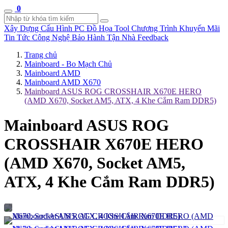
0
Xây Dựng Cấu Hình
PC Đồ Họa Tool
Chương Trình Khuyến Mãi
Tin Tức Công Nghệ
Bảo Hành Tận Nhà
Feedback
Trang chủ
Mainboard - Bo Mạch Chủ
Mainboard AMD
Mainboard AMD X670
Mainboard ASUS ROG CROSSHAIR X670E HERO
(AMD X670, Socket AM5, ATX, 4 Khe Cắm Ram DDR5)
Mainboard ASUS ROG
CROSSHAIR X670E HERO
(AMD X670, Socket AM5,
ATX, 4 Khe Cắm Ram DDR5)