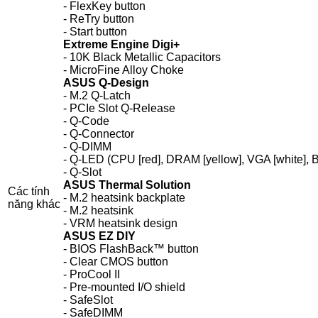
- FlexKey button
- ReTry button
- Start button
Extreme Engine Digi+
- 10K Black Metallic Capacitors
- MicroFine Alloy Choke
ASUS Q-Design
- M.2 Q-Latch
- PCIe Slot Q-Release
- Q-Code
- Q-Connector
- Q-DIMM
- Q-LED (CPU [red], DRAM [yellow], VGA [white], B
- Q-Slot
ASUS Thermal Solution
Các tính
- M.2 heatsink backplate
năng khác
- M.2 heatsink
- VRM heatsink design
ASUS EZ DIY
- BIOS FlashBack™ button
- Clear CMOS button
- ProCool II
- Pre-mounted I/O shield
- SafeSlot
- SafeDIMM