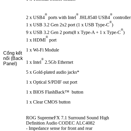
®
®
®
2 x USB4
ports with Intel
JHL8540 USB4
controll
®
1 x USB 3.2 Gen 2x2 port (1 x USB Type-C
)
®
9 x USB 3.2 Gen 2 ports(8 x Type-A + 1 x Type-C
)
®
1 x HDMI
port
1 x Wi-Fi Module
Cổng kết
nối (Back
®
1 x Intel
2.5Gb Ethernet
Panel)
5 x Gold-plated audio jacks*
1 x Optical S/PDIF out port
1 x BIOS FlashBack™ button
1 x Clear CMOS button
ROG SupremeFX 7.1 Surround Sound High
Definition Audio CODEC ALC4082
- Impedance sense for front and rear