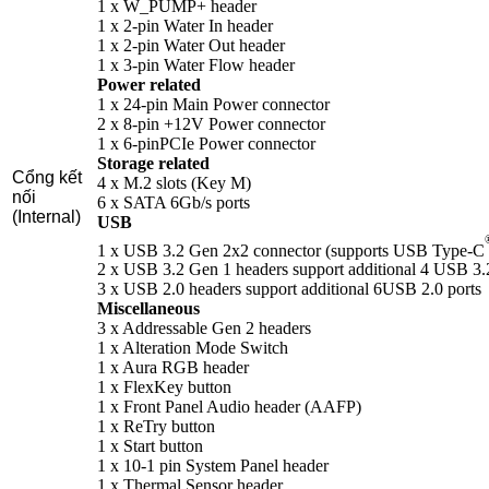
1 x W_PUMP+ header
1 x 2-pin Water In header
1 x 2-pin Water Out header
1 x 3-pin Water Flow header
Power related
1 x 24-pin Main Power connector
2 x 8-pin +12V Power connector
1 x 6-pinPCIe Power connector
Storage related
Cổng kết
4 x M.2 slots (Key M)
nối
6 x SATA 6Gb/s ports
(Internal)
USB
1 x USB 3.2 Gen 2x2 connector (supports USB Type-C
2 x USB 3.2 Gen 1 headers support additional 4 USB 3.
3 x USB 2.0 headers support additional 6USB 2.0 ports
Miscellaneous
3 x Addressable Gen 2 headers
1 x Alteration Mode Switch
1 x Aura RGB header
1 x FlexKey button
1 x Front Panel Audio header (AAFP)
1 x ReTry button
1 x Start button
1 x 10-1 pin System Panel header
1 x Thermal Sensor header