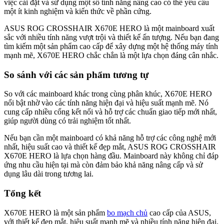
việc cài đặt và sử dụng một số tính năng nâng cao có thể yêu cầu
một ít kinh nghiệm và kiến thức về phần cứng.
ASUS ROG CROSSHAIR X670E HERO là một mainboard xuất
sắc với nhiều tính năng vượt trội và thiết kế ấn tượng. Nếu bạn đang
tìm kiếm một sản phẩm cao cấp để xây dựng một hệ thống máy tính
mạnh mẽ, X670E HERO chắc chắn là một lựa chọn đáng cân nhắc.
So sánh với các sản phẩm tương tự
So với các mainboard khác trong cùng phân khúc, X670E HERO
nổi bật nhờ vào các tính năng hiện đại và hiệu suất mạnh mẽ. Nó
cung cấp nhiều cổng kết nối và hỗ trợ các chuẩn giao tiếp mới nhất,
giúp người dùng có trải nghiệm tốt nhất.
Nếu bạn cần một mainboard có khả năng hỗ trợ các công nghệ mới
nhất, hiệu suất cao và thiết kế đẹp mắt, ASUS ROG CROSSHAIR
X670E HERO là lựa chọn hàng đầu. Mainboard này không chỉ đáp
ứng nhu cầu hiện tại mà còn đảm bảo khả năng nâng cấp và sử
dụng lâu dài trong tương lai.
Tổng kết
X670E HERO là một sản phẩm
bo mạch chủ
cao cấp của ASUS,
với thiết kế đẹp mắt, hiệu suất mạnh mẽ và nhiều tính năng hiện đại.