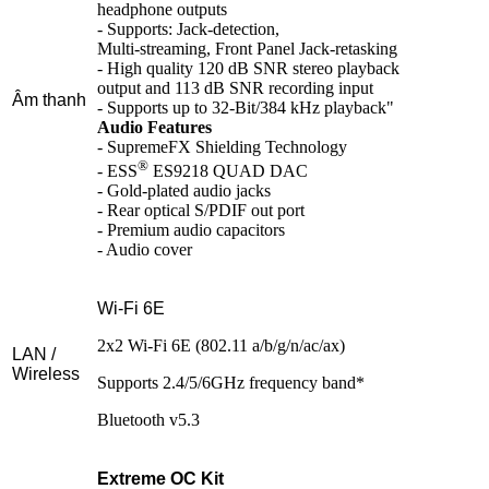
headphone outputs
- Supports: Jack-detection,
Multi-streaming, Front Panel Jack-retasking
- High quality 120 dB SNR stereo playback
output and 113 dB SNR recording input
Âm thanh
- Supports up to 32-Bit/384 kHz playback"
Audio Features
- SupremeFX Shielding Technology
®
- ESS
ES9218 QUAD DAC
- Gold-plated audio jacks
- Rear optical S/PDIF out port
- Premium audio capacitors
- Audio cover
Wi-Fi 6E
2x2 Wi-Fi 6E (802.11 a/b/g/n/ac/ax)
LAN /
Wireless
Supports 2.4/5/6GHz frequency band*
Bluetooth v5.3
Extreme OC Kit