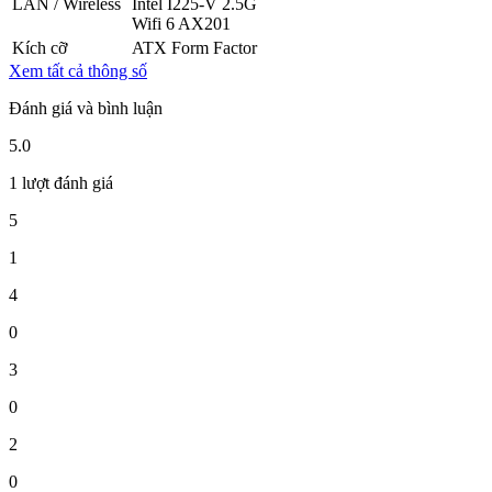
LAN / Wireless
Intel I225-V 2.5G
Wifi 6 AX201
Kích cỡ
ATX Form Factor
Xem tất cả thông số
Đánh giá và bình luận
5.0
1 lượt đánh giá
5
1
4
0
3
0
2
0