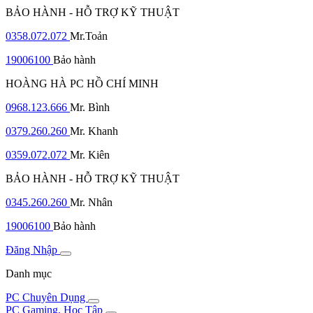
BẢO HÀNH - HỖ TRỢ KỸ THUẬT
0358.072.072
Mr.Toản
19006100
Bảo hành
HOÀNG HÀ PC HỒ CHÍ MINH
0968.123.666
Mr. Bình
0379.260.260
Mr. Khanh
0359.072.072
Mr. Kiên
BẢO HÀNH - HỖ TRỢ KỸ THUẬT
0345.260.260
Mr. Nhân
19006100
Bảo hành
Đăng Nhập
Danh mục
PC Chuyên Dụng
PC Gaming, Học Tập