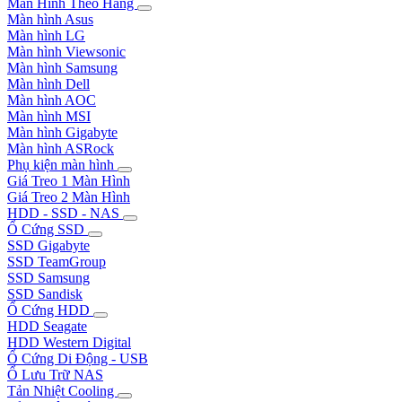
Màn Hình Theo Hãng
Màn hình Asus
Màn hình LG
Màn hình Viewsonic
Màn hình Samsung
Màn hình Dell
Màn hình AOC
Màn hình MSI
Màn hình Gigabyte
Màn hình ASRock
Phụ kiện màn hình
Giá Treo 1 Màn Hình
Giá Treo 2 Màn Hình
HDD - SSD - NAS
Ổ Cứng SSD
SSD Gigabyte
SSD TeamGroup
SSD Samsung
SSD Sandisk
Ổ Cứng HDD
HDD Seagate
HDD Western Digital
Ổ Cứng Di Động - USB
Ổ Lưu Trữ NAS
Tản Nhiệt Cooling