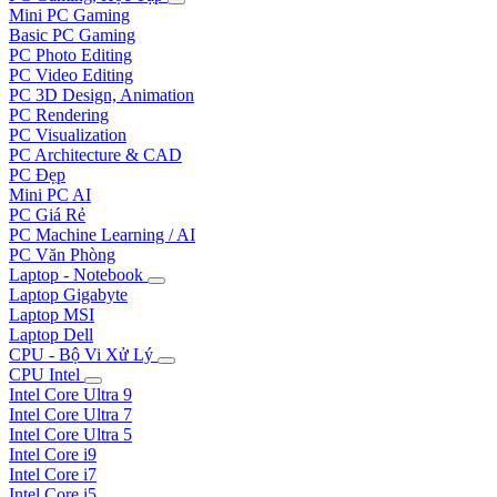
Mini PC Gaming
Basic PC Gaming
PC Photo Editing
PC Video Editing
PC 3D Design, Animation
PC Rendering
PC Visualization
PC Architecture & CAD
PC Đẹp
Mini PC AI
PC Giá Rẻ
PC Machine Learning / AI
PC Văn Phòng
Laptop - Notebook
Laptop Gigabyte
Laptop MSI
Laptop Dell
CPU - Bộ Vi Xử Lý
CPU Intel
Intel Core Ultra 9
Intel Core Ultra 7
Intel Core Ultra 5
Intel Core i9
Intel Core i7
Intel Core i5