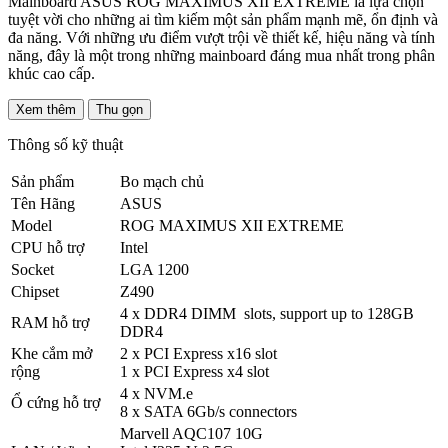
Mainboard ASUS ROG MAXIMUS XII EXTREME là lựa chọn
tuyệt vời cho những ai tìm kiếm một sản phẩm mạnh mẽ, ổn định và
đa năng. Với những ưu điểm vượt trội về thiết kế, hiệu năng và tính
năng, đây là một trong những mainboard đáng mua nhất trong phân
khúc cao cấp.
Xem thêm
Thu gọn
Thông số kỹ thuật
Sản phẩm
Bo mạch chủ
Tên Hãng
ASUS
Model
ROG MAXIMUS XII EXTREME
CPU hỗ trợ
Intel
Socket
LGA 1200
Chipset
Z490
4 x DDR4 DIMM slots, support up to 128GB
RAM hỗ trợ
DDR4
Khe cắm mở
2 x PCI Express x16 slot
rộng
1 x PCI Express x4 slot
4 x NVM.e
Ổ cứng hỗ trợ
8 x SATA 6Gb/s connectors
Marvell AQC107 10G