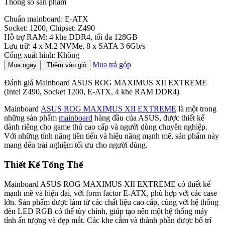
Thông số sản phẩm
Chuẩn mainboard: E-ATX
Socket: 1200, Chipset: Z490
Hỗ trợ RAM: 4 khe DDR4, tối đa 128GB
Lưu trữ: 4 x M.2 NVMe, 8 x SATA 3 6Gb/s
Cổng xuất hình: Không
Mua trả góp
Mua ngay
Thêm vào giỏ
Đánh giá Mainboard ASUS ROG MAXIMUS XII EXTREME
(Intel Z490, Socket 1200, E-ATX, 4 khe RAM DDR4)
Mainboard
ASUS ROG MAXIMUS XII EXTREME
là một trong
những sản phẩm
mainboard
hàng đầu của ASUS, được thiết kế
dành riêng cho game thủ cao cấp và người dùng chuyên nghiệp.
Với những tính năng tiên tiến và hiệu năng mạnh mẽ, sản phẩm này
mang đến trải nghiệm tối ưu cho người dùng.
Thiết Kế Tổng Thể
Mainboard ASUS ROG MAXIMUS XII EXTREME có thiết kế
mạnh mẽ và hiện đại, với form factor E-ATX, phù hợp với các case
lớn. Sản phẩm được làm từ các chất liệu cao cấp, cùng với hệ thống
đèn LED RGB có thể tùy chỉnh, giúp tạo nên một hệ thống máy
tính ấn tượng và đẹp mắt. Các khe cắm và thành phần được bố trí