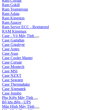
Ram Corsair
Ram Gskill
Ram Teamgroup
Ram Adata
Ram Kingston
Ram Apacer
Ram Server ECC - Registered
RAM Kingmax
Case - Vỏ Máy Tính
Case Gamdias
Case Gigabyte
Case Antec
Case Asus
Case Cooler Master
Case Corsair
Case Montech
Case MSI
Case NZXT
Case Segotep
Case Thermaltake
Case Xigmatek
Case Jonsbo
Phụ Kiện Máy Tính
Bộ lưu điện - UPS
Màn Hình Máy Tính