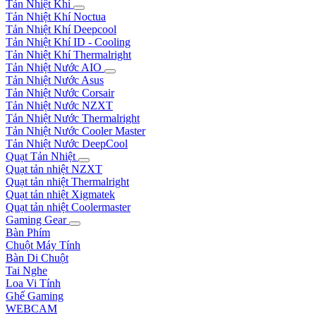
Tản Nhiệt Khí
Tản Nhiệt Khí Noctua
Tản Nhiệt Khí Deepcool
Tản Nhiệt Khí ID - Cooling
Tản Nhiệt Khí Thermalright
Tản Nhiệt Nước AIO
Tản Nhiệt Nước Asus
Tản Nhiệt Nước Corsair
Tản Nhiệt Nước NZXT
Tản Nhiệt Nước Thermalright
Tản Nhiệt Nước Cooler Master
Tản Nhiệt Nước DeepCool
Quạt Tản Nhiệt
Quạt tản nhiệt NZXT
Quạt tản nhiệt Thermalright
Quạt tản nhiệt Xigmatek
Quạt tản nhiệt Coolermaster
Gaming Gear
Bàn Phím
Chuột Máy Tính
Bàn Di Chuột
Tai Nghe
Loa Vi Tính
Ghế Gaming
WEBCAM