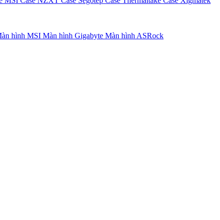
e MSI
Case NZXT
Case Segotep
Case Thermaltake
Case Xigmatek
àn hình MSI
Màn hình Gigabyte
Màn hình ASRock