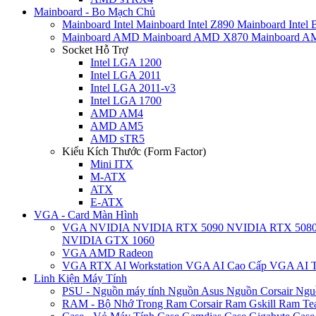
Mainboard - Bo Mạch Chủ
Mainboard Intel
Mainboard Intel Z890
Mainboard Intel
Mainboard AMD
Mainboard AMD X870
Mainboard 
Socket Hỗ Trợ
Intel LGA 1200
Intel LGA 2011
Intel LGA 2011-v3
Intel LGA 1700
AMD AM4
AMD AM5
AMD sTR5
Kiểu Kích Thước (Form Factor)
Mini ITX
M-ATX
ATX
E-ATX
VGA - Card Màn Hình
VGA NVIDIA
NVIDIA RTX 5090
NVIDIA RTX 508
NVIDIA GTX 1060
VGA AMD Radeon
VGA RTX AI Workstation
VGA AI Cao Cấp
VGA AI T
Linh Kiện Máy Tính
PSU - Nguồn máy tính
Nguồn Asus
Nguồn Corsair
Ngu
RAM - Bộ Nhớ Trong
Ram Corsair
Ram Gskill
Ram Te