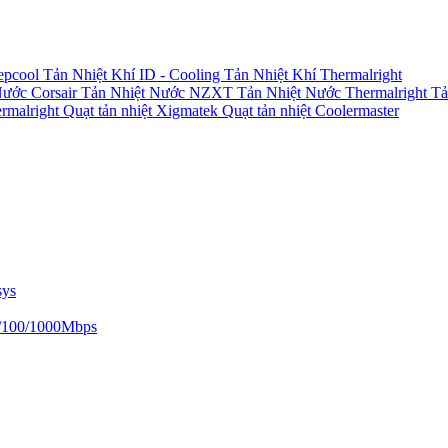
epcool
Tản Nhiệt Khí ID - Cooling
Tản Nhiệt Khí Thermalright
Nước Corsair
Tản Nhiệt Nước NZXT
Tản Nhiệt Nước Thermalright
Tả
ermalright
Quạt tản nhiệt Xigmatek
Quạt tản nhiệt Coolermaster
sys
/100/1000Mbps