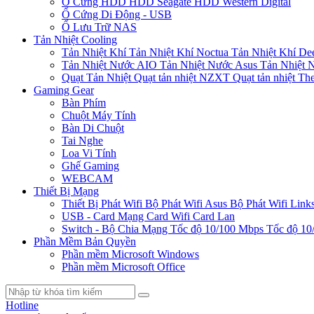
Ổ Cứng HDD
HDD Seagate
HDD Western Digital
Ổ Cứng Di Động - USB
Ổ Lưu Trữ NAS
Tản Nhiệt Cooling
Tản Nhiệt Khí
Tản Nhiệt Khí Noctua
Tản Nhiệt Khí De
Tản Nhiệt Nước AIO
Tản Nhiệt Nước Asus
Tản Nhiệt 
Quạt Tản Nhiệt
Quạt tản nhiệt NZXT
Quạt tản nhiệt Th
Gaming Gear
Bàn Phím
Chuột Máy Tính
Bàn Di Chuột
Tai Nghe
Loa Vi Tính
Ghế Gaming
WEBCAM
Thiết Bị Mạng
Thiết Bị Phát Wifi
Bộ Phát Wifi Asus
Bộ Phát Wifi Link
USB - Card Mạng
Card Wifi
Card Lan
Switch - Bộ Chia Mạng
Tốc độ 10/100 Mbps
Tốc độ 10
Phần Mềm Bản Quyền
Phần mềm Microsoft Windows
Phần mềm Microsoft Office
Hotline