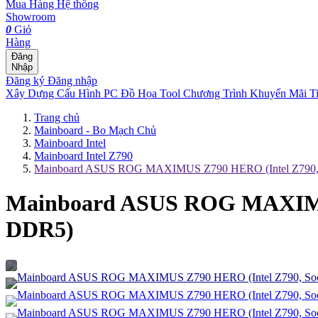
Mua Hàng
Hệ thống
Showroom
0
Giỏ
Hàng
Đăng
Nhập
Đăng ký
Đăng nhập
Xây Dựng Cấu Hình
PC Đồ Họa Tool
Chương Trình Khuyến Mãi
T
Trang chủ
Mainboard - Bo Mạch Chủ
Mainboard Intel
Mainboard Intel Z790
Mainboard ASUS ROG MAXIMUS Z790 HERO (Intel Z790, 
Mainboard ASUS ROG MAXIMUS 
DDR5)