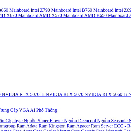
 B860
Mainboard Intel Z790
Mainboard Intel B760
Mainboard Intel Z6
AMD X670
Mainboard AMD X570
Mainboard AMD B650
Mainboar
0
NVIDIA RTX 5070 Ti
NVIDIA RTX 5070
NVIDIA RTX 5060 Ti
N
rung Cấp
VGA AI Phổ Thông
ồn Gigabyte
Nguồn Super Flower
Nguồn Deepcool
Nguồn Seasonic
N
amgroup
Ram Adata
Ram Kingston
Ram Apacer
Ram Server ECC - R