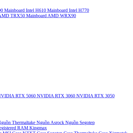
90
Mainboard Intel H610
Mainboard Intel H770
d AMD TRX50
Mainboard AMD WRX90
VIDIA RTX 5060
NVIDIA RTX 3060
NVIDIA RTX 3050
guồn Thermaltake
Nguồn Asrock
Nguồn Segotep
egistered
RAM Kingmax