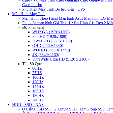
Case - Vỏ Máy Tính
Case Gamdias
Case Gigabyte
Case
Case Jonsbo
Phụ Kiện Máy Tính
Bộ lưu điện - UPS
Màn Hình Máy Tính
Màn Hình Theo Hãng
Màn hình Asus
Màn hình LG
Màn
Phụ kiện màn hình
Giá Treo 1 Màn Hình
Giá Treo 2 Mà
Độ Phân Giải
WUXGA (1920x1200)
Full HD (1920x1080)
UWHAD (2560 x 1080)
QHD (2560x1440)
WQHD (3440 X 1440)
4K (3840x2160)
UltraWide Ultra HD (5120 x 2160)
Tần Số Quét
60HZ
75HZ
100HZ
120Hz
144HZ
165HZ
180HZ
240HZ
HDD - SSD - NAS
Ổ Cứng SSD
SSD Gigabyte
SSD TeamGroup
SSD Sa