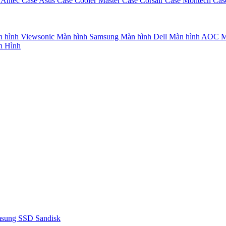
 Antec
Case Asus
Case Cooler Master
Case Corsair
Case Montech
Cas
 hình Viewsonic
Màn hình Samsung
Màn hình Dell
Màn hình AOC
M
n Hình
msung
SSD Sandisk