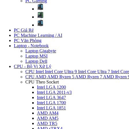
PC Gaming
PC Giá Rẻ
PC Machine Learning / AI
PC Văn Phòng
Laptop - Notebook
Laptop Gigabyte
Laptop MSI
Laptop Dell
CPU - Bộ Vi Xử Lý
CPU Intel
Intel Core Ultra 9
Intel Core Ultra 7
Intel Cor
CPU AMD
AMD Ryzen 5
AMD Ryzen 7
AMD Ryzen 
CPU Theo Socket
Intel LGA 1200
Intel LGA 2011-v3
Intel LGA 3647
Intel LGA 1700
Intel LGA 1851
AMD AM4
AMD AM5
AMD TR5
AMD sTRX4