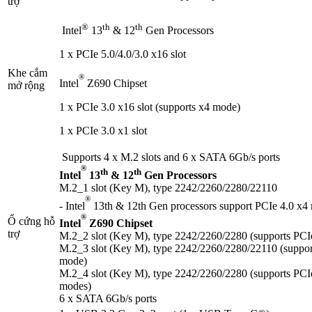
trợ
®
th
th
Intel
13
& 12
Gen Processors
1 x PCIe 5.0/4.0/3.0 x16 slot
Khe cắm
®
Intel
Z690 Chipset
mở rộng
1 x PCIe 3.0 x16 slot (supports x4 mode)
1 x PCIe 3.0 x1 slot
Supports 4 x M.2 slots and 6 x SATA 6Gb/s ports
®
th
th
Intel
13
& 12
Gen Processors
M.2_1 slot (Key M), type 2242/2260/2280/22110
®
- Intel
13th & 12th Gen processors support PCIe 4.0 x4
®
Ổ cứng hỗ
Intel
Z690 Chipset
trợ
M.2_2 slot (Key M), type 2242/2260/2280 (supports PC
M.2_3 slot (Key M), type 2242/2260/2280/22110 (suppor
mode)
M.2_4 slot (Key M), type 2242/2260/2280 (supports PC
modes)
6 x SATA 6Gb/s ports