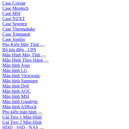
Case Corsair
Case Montech
Case MSI
Case NZXT
Case Segotep
Case Thermaltake
Case Xigmatek
Case Jonsbo
Phụ Kiện Máy Tính
Bộ lưu điện - UPS
Màn Hình Máy Tính
Màn Hình Theo Hãng
Màn hình Asus
Màn hình LG
Màn hình Viewsonic
Màn hình Samsung
Màn hình Dell
Màn hình AOC
Màn hình MSI
Màn hình Gigabyte
Màn hình ASRock
Phụ kiện màn hình
Giá Treo 1 Màn Hình
Giá Treo 2 Màn Hình
HDD - SSD - NAS