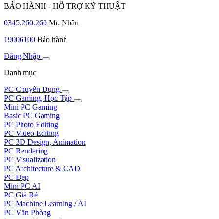
BẢO HÀNH - HỖ TRỢ KỸ THUẬT
0345.260.260
Mr. Nhân
19006100
Bảo hành
Đăng Nhập
Danh mục
PC Chuyên Dụng
PC Gaming, Học Tập
Mini PC Gaming
Basic PC Gaming
PC Photo Editing
PC Video Editing
PC 3D Design, Animation
PC Rendering
PC Visualization
PC Architecture & CAD
PC Đẹp
Mini PC AI
PC Giá Rẻ
PC Machine Learning / AI
PC Văn Phòng