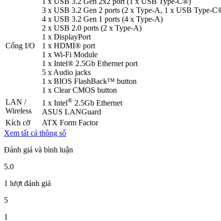
1 x USB 3.2 Gen 2x2 port (1 x USB Type-C®)
3 x USB 3.2 Gen 2 ports (2 x Type-A, 1 x USB Type-C
4 x USB 3.2 Gen 1 ports (4 x Type-A)
2 x USB 2.0 ports (2 x Type-A)
1 x DisplayPort
Cổng I/O
1 x HDMI® port
1 x Wi-Fi Module
1 x Intel® 2.5Gb Ethernet port
5 x Audio jacks
1 x BIOS FlashBack™ button
1 x Clear CMOS button
®
LAN /
1 x Intel
2.5Gb Ethernet
Wireless
ASUS LANGuard
Kích cỡ
ATX Form Factor
Xem tất cả thông số
Đánh giá và bình luận
5.0
1 lượt đánh giá
5
1