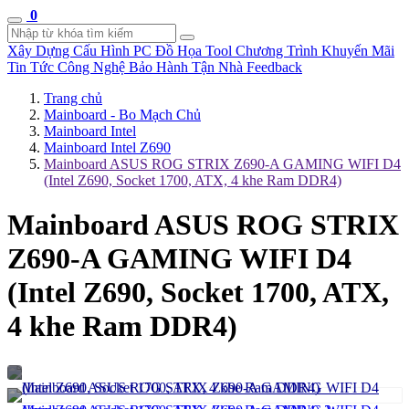
0
Xây Dựng Cấu Hình
PC Đồ Họa Tool
Chương Trình Khuyến Mãi
Tin Tức Công Nghệ
Bảo Hành Tận Nhà
Feedback
Trang chủ
Mainboard - Bo Mạch Chủ
Mainboard Intel
Mainboard Intel Z690
Mainboard ASUS ROG STRIX Z690-A GAMING WIFI D4
(Intel Z690, Socket 1700, ATX, 4 khe Ram DDR4)
Mainboard ASUS ROG STRIX
Z690-A GAMING WIFI D4
(Intel Z690, Socket 1700, ATX,
4 khe Ram DDR4)