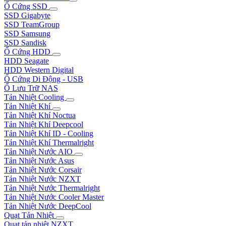
Ổ Cứng SSD
SSD Gigabyte
SSD TeamGroup
SSD Samsung
SSD Sandisk
Ổ Cứng HDD
HDD Seagate
HDD Western Digital
Ổ Cứng Di Động - USB
Ổ Lưu Trữ NAS
Tản Nhiệt Cooling
Tản Nhiệt Khí
Tản Nhiệt Khí Noctua
Tản Nhiệt Khí Deepcool
Tản Nhiệt Khí ID - Cooling
Tản Nhiệt Khí Thermalright
Tản Nhiệt Nước AIO
Tản Nhiệt Nước Asus
Tản Nhiệt Nước Corsair
Tản Nhiệt Nước NZXT
Tản Nhiệt Nước Thermalright
Tản Nhiệt Nước Cooler Master
Tản Nhiệt Nước DeepCool
Quạt Tản Nhiệt
Quạt tản nhiệt NZXT