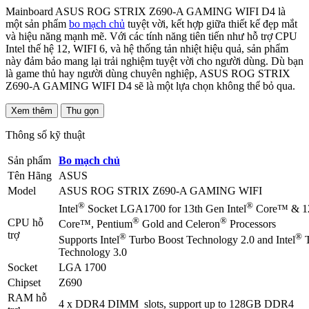
Mainboard ASUS ROG STRIX Z690-A GAMING WIFI D4 là
một sản phẩm
bo mạch chủ
tuyệt vời, kết hợp giữa thiết kế đẹp mắt
và hiệu năng mạnh mẽ. Với các tính năng tiên tiến như hỗ trợ CPU
Intel thế hệ 12, WIFI 6, và hệ thống tản nhiệt hiệu quả, sản phẩm
này đảm bảo mang lại trải nghiệm tuyệt vời cho người dùng. Dù bạn
là game thủ hay người dùng chuyên nghiệp, ASUS ROG STRIX
Z690-A GAMING WIFI D4 sẽ là một lựa chọn không thể bỏ qua.
Xem thêm
Thu gọn
Thông số kỹ thuật
Sản phẩm
Bo mạch chủ
Tên Hãng
ASUS
Model
ASUS ROG STRIX Z690-A GAMING WIFI
®
®
Intel
Socket LGA1700 for 13th Gen Intel
Core™ & 12t
®
®
CPU hỗ
Core™, Pentium
Gold and Celeron
Processors
trợ
®
®
Supports Intel
Turbo Boost Technology 2.0 and Intel
T
Technology 3.0
Socket
LGA 1700
Chipset
Z690
RAM hỗ
4 x DDR4 DIMM slots, support up to 128GB DDR4