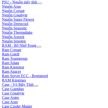
PSU - Nguồn máy tính
Nguồn Asus
Nguồn Corsair
Nguồn Gigabyte
Nguồn Super Flower
Nguồn Deepcool
Nguồn Seasonic
Nguồn Thermaltake
Nguồn Asrock
Nguồn Segotep
RAM - Bộ Nhớ Trong
Ram Corsair
Ram Gskill
Ram Teamgroup
Ram Adata
Ram Kingston
Ram Apacer
Ram Server ECC - Registered
RAM Kingmax
Case - Vỏ Máy Tính
Case Gamdias
Case Gigabyte
Case Antec
Case Asus
Case Cooler Master