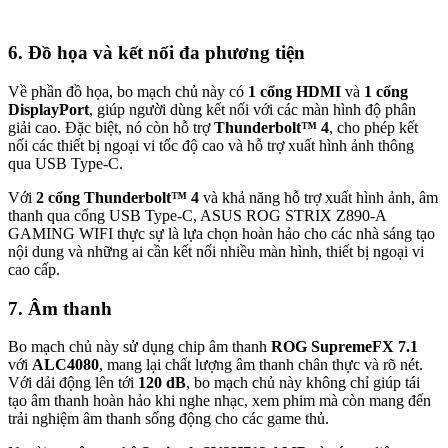
6. Đồ họa và kết nối đa phương tiện
Về phần đồ họa, bo mạch chủ này có
1 cổng HDMI
và
1 cổng
DisplayPort
, giúp người dùng kết nối với các màn hình độ phân
giải cao. Đặc biệt, nó còn hỗ trợ
Thunderbolt™ 4
, cho phép kết
nối các thiết bị ngoại vi tốc độ cao và hỗ trợ xuất hình ảnh thông
qua USB Type-C.
Với
2 cổng Thunderbolt™ 4
và khả năng hỗ trợ xuất hình ảnh, âm
thanh qua cổng USB Type-C, ASUS ROG STRIX Z890-A
GAMING WIFI thực sự là lựa chọn hoàn hảo cho các nhà sáng tạo
nội dung và những ai cần kết nối nhiều màn hình, thiết bị ngoại vi
cao cấp.
7. Âm thanh
Bo mạch chủ này sử dụng chip âm thanh
ROG SupremeFX 7.1
với
ALC4080
, mang lại chất lượng âm thanh chân thực và rõ nét.
Với dải động lên tới
120 dB
, bo mạch chủ này không chỉ giúp tái
tạo âm thanh hoàn hảo khi nghe nhạc, xem phim mà còn mang đến
trải nghiệm âm thanh sống động cho các game thủ.