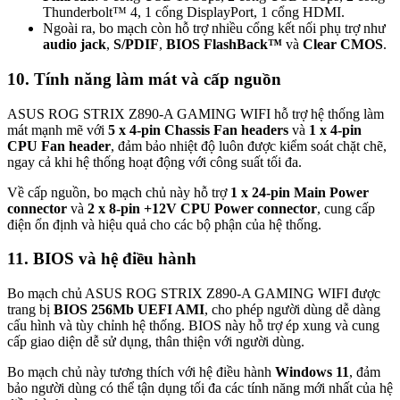
Thunderbolt™ 4, 1 cổng DisplayPort, 1 cổng HDMI.
Ngoài ra, bo mạch còn hỗ trợ nhiều cổng kết nối phụ trợ như
audio jack
,
S/PDIF
,
BIOS FlashBack™
và
Clear CMOS
.
10. Tính năng làm mát và cấp nguồn
ASUS ROG STRIX Z890-A GAMING WIFI hỗ trợ hệ thống làm
mát mạnh mẽ với
5 x 4-pin Chassis Fan headers
và
1 x 4-pin
CPU Fan header
, đảm bảo nhiệt độ luôn được kiểm soát chặt chẽ,
ngay cả khi hệ thống hoạt động với công suất tối đa.
Về cấp nguồn, bo mạch chủ này hỗ trợ
1 x 24-pin Main Power
connector
và
2 x 8-pin +12V CPU Power connector
, cung cấp
điện ổn định và hiệu quả cho các bộ phận của hệ thống.
11. BIOS và hệ điều hành
Bo mạch chủ ASUS ROG STRIX Z890-A GAMING WIFI được
trang bị
BIOS 256Mb UEFI AMI
, cho phép người dùng dễ dàng
cấu hình và tùy chỉnh hệ thống. BIOS này hỗ trợ ép xung và cung
cấp giao diện dễ sử dụng, thân thiện với người dùng.
Bo mạch chủ này tương thích với hệ điều hành
Windows 11
, đảm
bảo người dùng có thể tận dụng tối đa các tính năng mới nhất của hệ