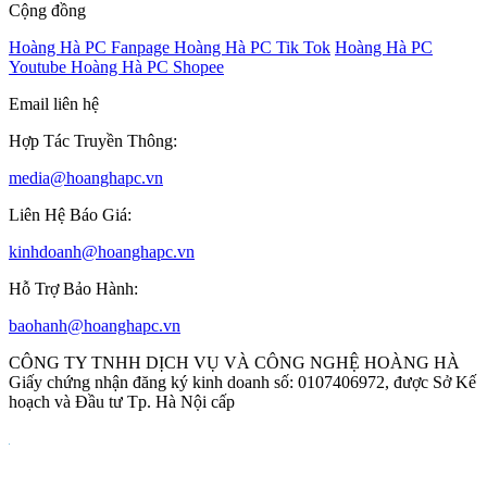
Cộng đồng
Hoàng Hà PC Fanpage
Hoàng Hà PC Tik Tok
Hoàng Hà PC
Youtube
Hoàng Hà PC Shopee
Email liên hệ
Hợp Tác Truyền Thông:
media@hoanghapc.vn
Liên Hệ Báo Giá:
kinhdoanh@hoanghapc.vn
Hỗ Trợ Bảo Hành:
baohanh@hoanghapc.vn
CÔNG TY TNHH DỊCH VỤ VÀ CÔNG NGHỆ HOÀNG HÀ
Giấy chứng nhận đăng ký kinh doanh số: 0107406972, được Sở Kế
hoạch và Đầu tư Tp. Hà Nội cấp