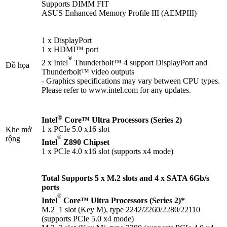
Supports DIMM FIT
ASUS Enhanced Memory Profile III (AEMPIII)
1 x DisplayPort
1 x HDMI™ port
®
2 x Intel
Thunderbolt™ 4 support DisplayPort and
Đồ họa
Thunderbolt™ video outputs
- Graphics specifications may vary between CPU types.
Please refer to www.intel.com for any updates.
®
Intel
Core™ Ultra Processors (Series 2)
1 x PCIe 5.0 x16 slot
Khe mở
®
rộng
Intel
Z890 Chipset
1 x PCIe 4.0 x16 slot (supports x4 mode)
Total Supports 5 x M.2 slots and 4 x SATA 6Gb/s
ports
®
Intel
Core™ Ultra Processors (Series 2)*
M.2_1 slot (Key M), type 2242/2260/2280/22110
(supports PCIe 5.0 x4 mode)