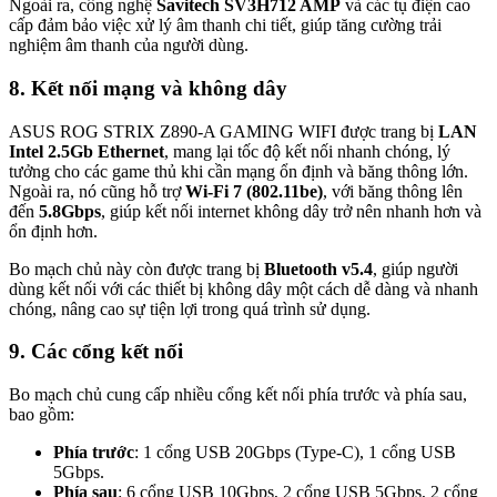
Ngoài ra, công nghệ
Savitech SV3H712 AMP
và các tụ điện cao
cấp đảm bảo việc xử lý âm thanh chi tiết, giúp tăng cường trải
nghiệm âm thanh của người dùng.
8. Kết nối mạng và không dây
ASUS ROG STRIX Z890-A GAMING WIFI được trang bị
LAN
Intel 2.5Gb Ethernet
, mang lại tốc độ kết nối nhanh chóng, lý
tưởng cho các game thủ khi cần mạng ổn định và băng thông lớn.
Ngoài ra, nó cũng hỗ trợ
Wi-Fi 7 (802.11be)
, với băng thông lên
đến
5.8Gbps
, giúp kết nối internet không dây trở nên nhanh hơn và
ổn định hơn.
Bo mạch chủ này còn được trang bị
Bluetooth v5.4
, giúp người
dùng kết nối với các thiết bị không dây một cách dễ dàng và nhanh
chóng, nâng cao sự tiện lợi trong quá trình sử dụng.
9. Các cổng kết nối
Bo mạch chủ cung cấp nhiều cổng kết nối phía trước và phía sau,
bao gồm:
Phía trước
: 1 cổng USB 20Gbps (Type-C), 1 cổng USB
5Gbps.
Phía sau
: 6 cổng USB 10Gbps, 2 cổng USB 5Gbps, 2 cổng