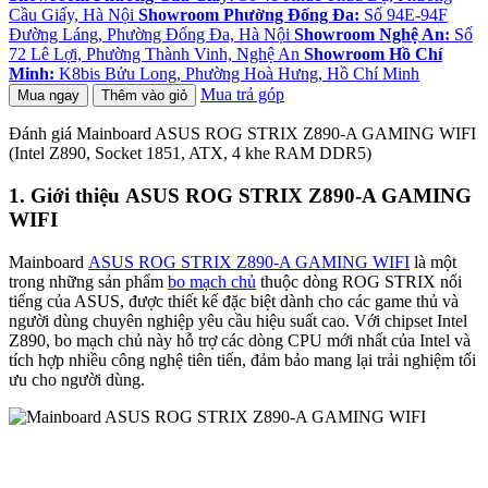
Cầu Giấy, Hà Nội
Showroom Phường Đống Đa:
Số 94E-94F
Đường Láng, Phường Đống Đa, Hà Nội
Showroom Nghệ An:
Số
72 Lê Lợi, Phường Thành Vinh, Nghệ An
Showroom Hồ Chí
Minh:
K8bis Bửu Long, Phường Hoà Hưng, Hồ Chí Minh
Mua trả góp
Mua ngay
Thêm vào giỏ
Đánh giá Mainboard ASUS ROG STRIX Z890-A GAMING WIFI
(Intel Z890, Socket 1851, ATX, 4 khe RAM DDR5)
1. Giới thiệu ASUS ROG STRIX Z890-A GAMING
WIFI
Mainboard
ASUS ROG STRIX Z890-A GAMING WIFI
là một
trong những sản phẩm
bo mạch chủ
thuộc dòng ROG STRIX nổi
tiếng của ASUS, được thiết kế đặc biệt dành cho các game thủ và
người dùng chuyên nghiệp yêu cầu hiệu suất cao. Với chipset Intel
Z890, bo mạch chủ này hỗ trợ các dòng CPU mới nhất của Intel và
tích hợp nhiều công nghệ tiên tiến, đảm bảo mang lại trải nghiệm tối
ưu cho người dùng.