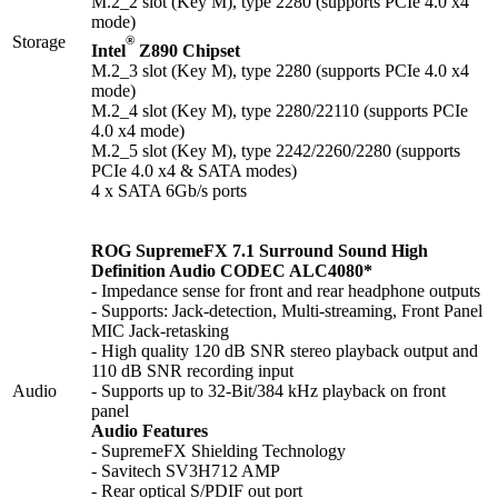
M.2_2 slot (Key M), type 2280 (supports PCIe 4.0 x4
mode)
®
Storage
Intel
Z890 Chipset
M.2_3 slot (Key M), type 2280 (supports PCIe 4.0 x4
mode)
M.2_4 slot (Key M), type 2280/22110 (supports PCIe
4.0 x4 mode)
M.2_5 slot (Key M), type 2242/2260/2280 (supports
PCIe 4.0 x4 & SATA modes)
4 x SATA 6Gb/s ports
ROG SupremeFX 7.1 Surround Sound High
Definition Audio CODEC ALC4080*
- Impedance sense for front and rear headphone outputs
- Supports: Jack-detection, Multi-streaming, Front Panel
MIC Jack-retasking
- High quality 120 dB SNR stereo playback output and
110 dB SNR recording input
Audio
- Supports up to 32-Bit/384 kHz playback on front
panel
Audio Features
- SupremeFX Shielding Technology
- Savitech SV3H712 AMP
- Rear optical S/PDIF out port