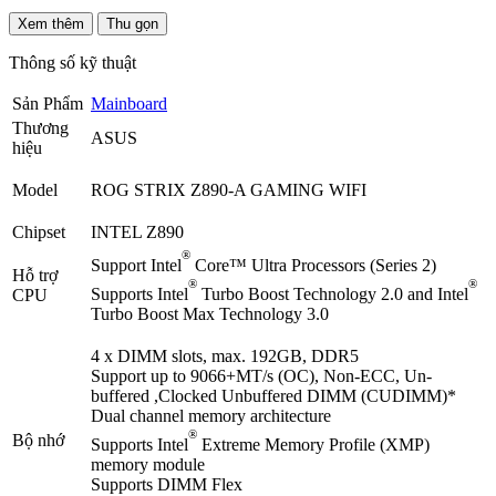
Xem thêm
Thu gọn
Thông số kỹ thuật
Sản Phẩm
Mainboard
Thương
ASUS
hiệu
Model
ROG STRIX Z890-A GAMING WIFI
Chipset
INTEL Z890
®
Support Intel
Core™ Ultra Processors (Series 2)
Hỗ trợ
®
®
Supports Intel
Turbo Boost Technology 2.0 and Intel
CPU
Turbo Boost Max Technology 3.0
4 x DIMM slots, max. 192GB, DDR5
Support up to 9066+MT/s (OC), Non-ECC, Un-
buffered ,Clocked Unbuffered DIMM (CUDIMM)*
Dual channel memory architecture
®
Bộ nhớ
Supports Intel
Extreme Memory Profile (XMP)
memory module
Supports DIMM Flex