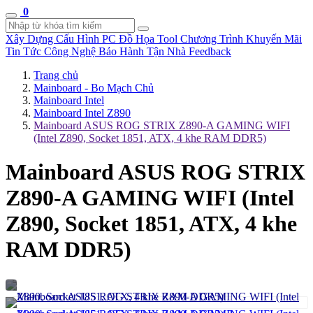
0
Xây Dựng Cấu Hình
PC Đồ Họa Tool
Chương Trình Khuyến Mãi
Tin Tức Công Nghệ
Bảo Hành Tận Nhà
Feedback
Trang chủ
Mainboard - Bo Mạch Chủ
Mainboard Intel
Mainboard Intel Z890
Mainboard ASUS ROG STRIX Z890-A GAMING WIFI
(Intel Z890, Socket 1851, ATX, 4 khe RAM DDR5)
Mainboard ASUS ROG STRIX
Z890-A GAMING WIFI (Intel
Z890, Socket 1851, ATX, 4 khe
RAM DDR5)