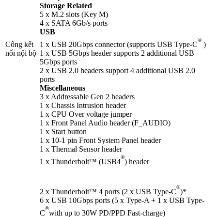
Storage Related
5 x M.2 slots (Key M)
4 x SATA 6Gb/s ports
USB
®
1 x USB 20Gbps connector (supports USB Type-C
)
Cổng kết
1 x USB 5Gbps header supports 2 additional USB
nối nội bộ
5Gbps ports
2 x USB 2.0 headers support 4 additional USB 2.0
ports
Miscellaneous
3 x Addressable Gen 2 headers
1 x Chassis Intrusion header
1 x CPU Over voltage jumper
1 x Front Panel Audio header (F_AUDIO)
1 x Start button
1 x 10-1 pin Front System Panel header
1 x Thermal Sensor header
®
1 x Thunderbolt™ (USB4
) header
®
2 x Thunderbolt™ 4 ports (2 x USB Type-C
)*
6 x USB 10Gbps ports (5 x Type-A + 1 x USB Type-
®
C
with up to 30W PD/PPD Fast-charge)