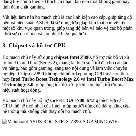
dàng tùy chỉnh theo sở thích cá nhân, tạo nên một không gian máy
tính đậm chất gaming.
Vật liệu làm nên bo mạch chủ là các linh kiện cao cấp, giúp tăng độ
bền và hiệu suất. ASUS đã sử dụng lớp giáp kim loại bảo vệ trên
một số khu vực quan trọng, giúp tăng độ bền và bảo vệ các bộ phận
khỏi sự cố cơ học và tản nhiệt hiệu quả hơn.
3. Chipset và hỗ trợ CPU
Bo mạch chủ này sử dụng
chipset Intel Z890
, hỗ trợ các bộ vi xử
lý Intel Core Ultra (Series 2), mang lại hiệu suất tối đa cho các tác
vụ nặng, bao gồm gaming, sáng tạo nội dung và làm việc chuyên
nghiệp. Chipset Z890 không chỉ hỗ trợ ép xung CPU mà còn tích
hợp
Intel Turbo Boost Technology 2.0
và
Intel Turbo Boost Max
Technology 3.0
, giúp tăng tốc độ xử lý khi cần thiết, tối ưu hóa
hiệu suất hoạt động.
Bo mạch chủ này hỗ trợ socket
LGA 1700
, tương thích với các
CPU thế hệ mới nhất của Intel, giúp người dùng dễ dàng nâng cấp
hệ thống mà không cần thay đổi bo mạch chủ.