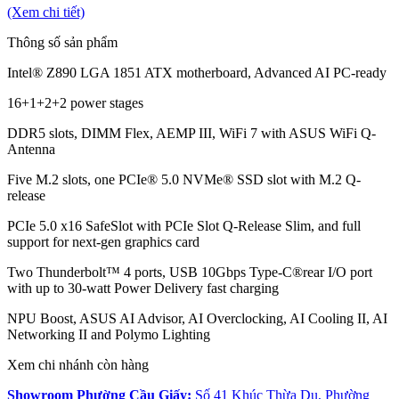
(Xem chi tiết)
Thông số sản phẩm
Intel® Z890 LGA 1851 ATX motherboard, Advanced AI PC-ready
16+1+2+2 power stages
DDR5 slots, DIMM Flex, AEMP III, WiFi 7 with ASUS WiFi Q-
Antenna
Five M.2 slots, one PCIe® 5.0 NVMe® SSD slot with M.2 Q-
release
PCIe 5.0 x16 SafeSlot with PCIe Slot Q-Release Slim, and full
support for next-gen graphics card
Two Thunderbolt™ 4 ports, USB 10Gbps Type-C®rear I/O port
with up to 30-watt Power Delivery fast charging
NPU Boost, ASUS AI Advisor, AI Overclocking, AI Cooling II, AI
Networking II and Polymo Lighting
Xem chi nhánh còn hàng
Showroom Phường Cầu Giấy:
Số 41 Khúc Thừa Dụ, Phường