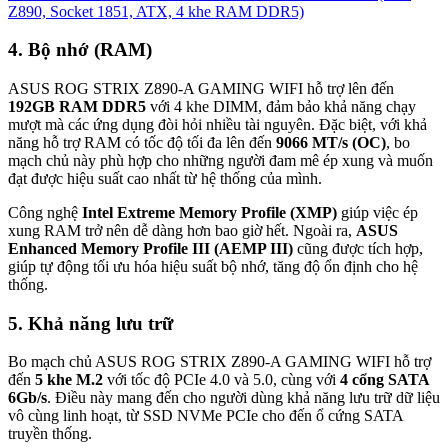
Z890, Socket 1851, ATX, 4 khe RAM DDR5)
4. Bộ nhớ (RAM)
ASUS ROG STRIX Z890-A GAMING WIFI hỗ trợ lên đến
192GB RAM DDR5
với 4 khe DIMM, đảm bảo khả năng chạy
mượt mà các ứng dụng đòi hỏi nhiều tài nguyên. Đặc biệt, với khả
năng hỗ trợ RAM có tốc độ tối đa lên đến
9066 MT/s (OC)
, bo
mạch chủ này phù hợp cho những người đam mê ép xung và muốn
đạt được hiệu suất cao nhất từ hệ thống của mình.
Công nghệ
Intel Extreme Memory Profile (XMP)
giúp việc ép
xung RAM trở nên dễ dàng hơn bao giờ hết. Ngoài ra,
ASUS
Enhanced Memory Profile III (AEMP III)
cũng được tích hợp,
giúp tự động tối ưu hóa hiệu suất bộ nhớ, tăng độ ổn định cho hệ
thống.
5. Khả năng lưu trữ
Bo mạch chủ ASUS ROG STRIX Z890-A GAMING WIFI hỗ trợ
đến
5 khe M.2
với tốc độ PCIe 4.0 và 5.0, cùng với
4 cổng SATA
6Gb/s
. Điều này mang đến cho người dùng khả năng lưu trữ dữ liệu
vô cùng linh hoạt, từ SSD NVMe PCIe cho đến ổ cứng SATA
truyền thống.