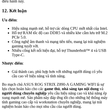
điều hành này.
12. Kết luận
Ưu điểm
:
Hiệu năng mạnh mẽ, hỗ trợ các dòng CPU mới nhất của Intel.
Hỗ trợ RAM tốc độ cao DDR5 và nhiều khe cắm lưu trữ M.2
PCIe 5.0.
Công nghệ âm thanh và mạng tiên tiến, mang lại trải nghiệm
gaming tuyệt vời.
Nhiều cổng kết nối hiện đại, hỗ trợ Thunderbolt™ 4 và USB
Type-C.
Nhược điểm
:
Giá thành cao, phù hợp hơn với những người dùng có yêu
cầu cao về hiệu năng và tính năng.
Bo mạch chủ ASUS ROG STRIX Z890-A GAMING WIFI là sự
lựa chọn hoàn hảo cho các
game thủ
,
nhà sáng tạo nội dung
và
người dùng chuyên nghiệp
yêu cầu hiệu năng cao và khả năng ép
xung mạnh mẽ. Sản phẩm này đáp ứng tốt cho những hệ thống máy
tính gaming cao cấp và workstation chuyên nghiệp, mang lại trải
nghiệm hoàn hảo cho mọi nhu cầu của người dùng.