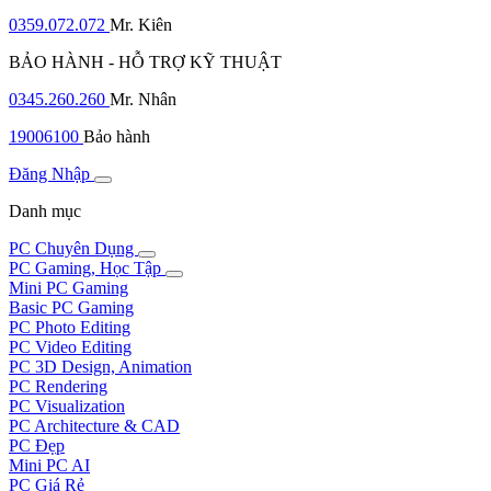
0359.072.072
Mr. Kiên
BẢO HÀNH - HỖ TRỢ KỸ THUẬT
0345.260.260
Mr. Nhân
19006100
Bảo hành
Đăng Nhập
Danh mục
PC Chuyên Dụng
PC Gaming, Học Tập
Mini PC Gaming
Basic PC Gaming
PC Photo Editing
PC Video Editing
PC 3D Design, Animation
PC Rendering
PC Visualization
PC Architecture & CAD
PC Đẹp
Mini PC AI
PC Giá Rẻ