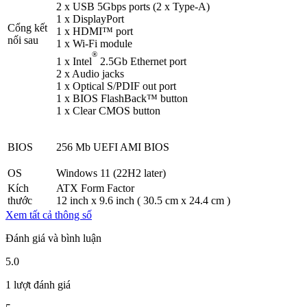
2 x USB 5Gbps ports (2 x Type-A)
1 x DisplayPort
Cổng kết
1 x HDMI™ port
nối sau
1 x Wi-Fi module
®
1 x Intel
2.5Gb Ethernet port
2 x Audio jacks
1 x Optical S/PDIF out port
1 x BIOS FlashBack™ button
1 x Clear CMOS button
BIOS
256 Mb UEFI AMI BIOS
OS
Windows 11 (22H2 later)
Kích
ATX Form Factor
thước
12 inch x 9.6 inch ( 30.5 cm x 24.4 cm )
Xem tất cả thông số
Đánh giá và bình luận
5.0
1 lượt đánh giá