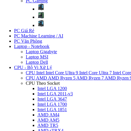
PC Gaming
PC Giá Rẻ
PC Machine Learning / AI
PC Văn Phòng
Laptop - Notebook
Laptop Gigabyte
Laptop MSI
Laptop Dell
CPU - Bộ Vi Xử Lý
CPU Intel
Intel Core Ultra 9
Intel Core Ultra 7
Intel Cor
CPU AMD
AMD Ryzen 5
AMD Ryzen 7
AMD Ryzen 
CPU Theo Socket
Intel LGA 1200
Intel LGA 2011-v3
Intel LGA 3647
Intel LGA 1700
Intel LGA 1851
AMD AM4
AMD AM5
AMD TR5
AMD sTRX4