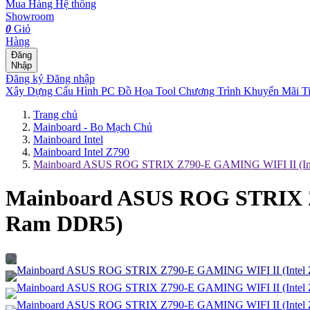
Mua Hàng
Hệ thống
Showroom
0
Giỏ
Hàng
Đăng
Nhập
Đăng ký
Đăng nhập
Xây Dựng Cấu Hình
PC Đồ Họa Tool
Chương Trình Khuyến Mãi
T
Trang chủ
Mainboard - Bo Mạch Chủ
Mainboard Intel
Mainboard Intel Z790
Mainboard ASUS ROG STRIX Z790-E GAMING WIFI II (Inte
Mainboard ASUS ROG STRIX Z7
Ram DDR5)