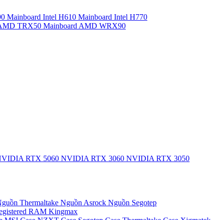
90
Mainboard Intel H610
Mainboard Intel H770
d AMD TRX50
Mainboard AMD WRX90
VIDIA RTX 5060
NVIDIA RTX 3060
NVIDIA RTX 3050
guồn Thermaltake
Nguồn Asrock
Nguồn Segotep
egistered
RAM Kingmax