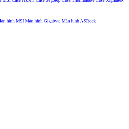
e MSI
Case NZXT
Case Segotep
Case Thermaltake
Case Xigmatek
àn hình MSI
Màn hình Gigabyte
Màn hình ASRock