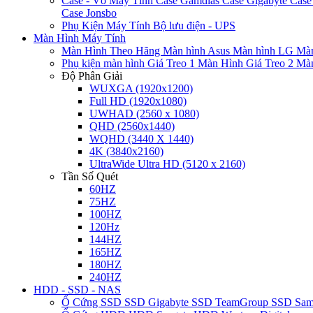
Case - Vỏ Máy Tính
Case Gamdias
Case Gigabyte
Case
Case Jonsbo
Phụ Kiện Máy Tính
Bộ lưu điện - UPS
Màn Hình Máy Tính
Màn Hình Theo Hãng
Màn hình Asus
Màn hình LG
Màn
Phụ kiện màn hình
Giá Treo 1 Màn Hình
Giá Treo 2 Mà
Độ Phân Giải
WUXGA (1920x1200)
Full HD (1920x1080)
UWHAD (2560 x 1080)
QHD (2560x1440)
WQHD (3440 X 1440)
4K (3840x2160)
UltraWide Ultra HD (5120 x 2160)
Tần Số Quét
60HZ
75HZ
100HZ
120Hz
144HZ
165HZ
180HZ
240HZ
HDD - SSD - NAS
Ổ Cứng SSD
SSD Gigabyte
SSD TeamGroup
SSD Sa