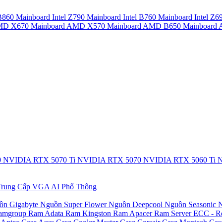
 B860
Mainboard Intel Z790
Mainboard Intel B760
Mainboard Intel Z6
AMD X670
Mainboard AMD X570
Mainboard AMD B650
Mainboar
0
NVIDIA RTX 5070 Ti
NVIDIA RTX 5070
NVIDIA RTX 5060 Ti
N
rung Cấp
VGA AI Phổ Thông
ồn Gigabyte
Nguồn Super Flower
Nguồn Deepcool
Nguồn Seasonic
N
amgroup
Ram Adata
Ram Kingston
Ram Apacer
Ram Server ECC - R