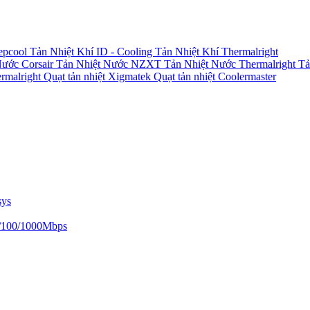
epcool
Tản Nhiệt Khí ID - Cooling
Tản Nhiệt Khí Thermalright
Nước Corsair
Tản Nhiệt Nước NZXT
Tản Nhiệt Nước Thermalright
Tả
ermalright
Quạt tản nhiệt Xigmatek
Quạt tản nhiệt Coolermaster
sys
/100/1000Mbps