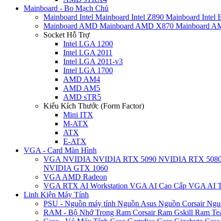
Mainboard - Bo Mạch Chủ
Mainboard Intel
Mainboard Intel Z890
Mainboard Intel
Mainboard AMD
Mainboard AMD X870
Mainboard 
Socket Hỗ Trợ
Intel LGA 1200
Intel LGA 2011
Intel LGA 2011-v3
Intel LGA 1700
AMD AM4
AMD AM5
AMD sTR5
Kiểu Kích Thước (Form Factor)
Mini ITX
M-ATX
ATX
E-ATX
VGA - Card Màn Hình
VGA NVIDIA
NVIDIA RTX 5090
NVIDIA RTX 508
NVIDIA GTX 1060
VGA AMD Radeon
VGA RTX AI Workstation
VGA AI Cao Cấp
VGA AI T
Linh Kiện Máy Tính
PSU - Nguồn máy tính
Nguồn Asus
Nguồn Corsair
Ngu
RAM - Bộ Nhớ Trong
Ram Corsair
Ram Gskill
Ram Te