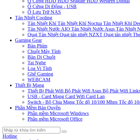
Ổ Cứng HDD
HDD Seagate
HDD Western Digital
Ổ Cứng Di Động - USB
Ổ Lưu Trữ NAS
Tản Nhiệt Cooling
Tản Nhiệt Khí
Tản Nhiệt Khí Noctua
Tản Nhiệt Khí De
Tản Nhiệt Nước AIO
Tản Nhiệt Nước Asus
Tản Nhiệt 
Quạt Tản Nhiệt
Quạt tản nhiệt NZXT
Quạt tản nhiệt Th
Gaming Gear
Bàn Phím
Chuột Máy Tính
Bàn Di Chuột
Tai Nghe
Loa Vi Tính
Ghế Gaming
WEBCAM
Thiết Bị Mạng
Thiết Bị Phát Wifi
Bộ Phát Wifi Asus
Bộ Phát Wifi Link
USB - Card Mạng
Card Wifi
Card Lan
Switch - Bộ Chia Mạng
Tốc độ 10/100 Mbps
Tốc độ 10
Phần Mềm Bản Quyền
Phần mềm Microsoft Windows
Phần mềm Microsoft Office
Hotline