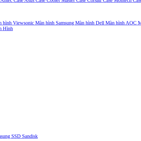
 Antec
Case Asus
Case Cooler Master
Case Corsair
Case Montech
Cas
 hình Viewsonic
Màn hình Samsung
Màn hình Dell
Màn hình AOC
M
n Hình
msung
SSD Sandisk