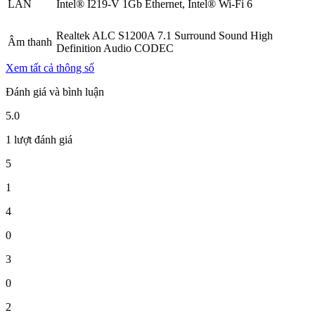
LAN
Intel® I219-V 1Gb Ethernet, Intel® Wi-Fi 6
Realtek ALC S1200A 7.1 Surround Sound High
Âm thanh
Definition Audio CODEC
Xem tất cả thông số
Đánh giá và bình luận
5.0
1 lượt đánh giá
5
1
4
0
3
0
2