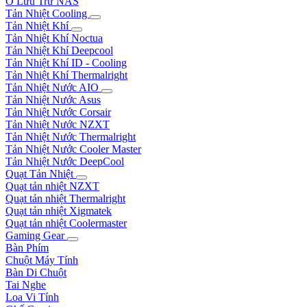
Ổ Lưu Trữ NAS
Tản Nhiệt Cooling
Tản Nhiệt Khí
Tản Nhiệt Khí Noctua
Tản Nhiệt Khí Deepcool
Tản Nhiệt Khí ID - Cooling
Tản Nhiệt Khí Thermalright
Tản Nhiệt Nước AIO
Tản Nhiệt Nước Asus
Tản Nhiệt Nước Corsair
Tản Nhiệt Nước NZXT
Tản Nhiệt Nước Thermalright
Tản Nhiệt Nước Cooler Master
Tản Nhiệt Nước DeepCool
Quạt Tản Nhiệt
Quạt tản nhiệt NZXT
Quạt tản nhiệt Thermalright
Quạt tản nhiệt Xigmatek
Quạt tản nhiệt Coolermaster
Gaming Gear
Bàn Phím
Chuột Máy Tính
Bàn Di Chuột
Tai Nghe
Loa Vi Tính