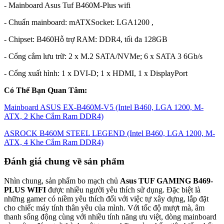
- Mainboard Asus Tuf B460M-Plus wifi
- Chuẩn mainboard: mATXSocket: LGA1200 ,
- Chipset: B460Hỗ trợ RAM: DDR4, tối đa 128GB
- Cổng cắm lưu trữ: 2 x M.2 SATA/NVMe; 6 x SATA 3 6Gb/s
- Cổng xuất hình: 1 x DVI-D; 1 x HDMI, 1 x DisplayPort
Có Thể Bạn Quan Tâm:
Mainboard ASUS EX-B460M-V5 (Intel B460, LGA 1200, M-
ATX, 2 Khe Cắm Ram DDR4)
ASROCK B460M STEEL LEGEND (Intel B460, LGA 1200, M-
ATX, 4 Khe Cắm Ram DDR4)
Đánh giá chung về sản phẩm
Nhìn chung, sản phẩm bo mạch chủ
Asus TUF GAMING B469-
PLUS WIFI
được nhiều người yêu thích sử dụng. Đặc biệt là
những gamer có niềm yêu thích đối với việc tự xây dựng, lắp đặt
cho chiếc máy tính thân yêu của mình. Với tốc độ mượt mà, âm
thanh sống động cùng với nhiều tính năng ưu việt, dòng mainboard