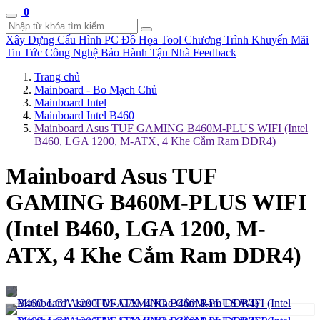
0
Xây Dựng Cấu Hình
PC Đồ Họa Tool
Chương Trình Khuyến Mãi
Tin Tức Công Nghệ
Bảo Hành Tận Nhà
Feedback
Trang chủ
Mainboard - Bo Mạch Chủ
Mainboard Intel
Mainboard Intel B460
Mainboard Asus TUF GAMING B460M-PLUS WIFI (Intel
B460, LGA 1200, M-ATX, 4 Khe Cắm Ram DDR4)
Mainboard Asus TUF
GAMING B460M-PLUS WIFI
(Intel B460, LGA 1200, M-
ATX, 4 Khe Cắm Ram DDR4)