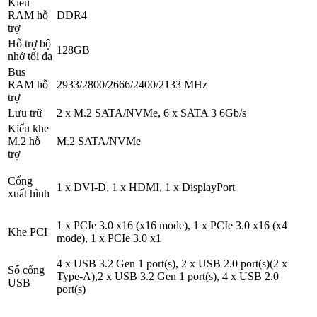
Kiểu
RAM hỗ
DDR4
trợ
Hỗ trợ bộ
128GB
nhớ tối đa
Bus
RAM hỗ
2933/2800/2666/2400/2133 MHz
trợ
Lưu trữ
2 x M.2 SATA/NVMe, 6 x SATA 3 6Gb/s
Kiểu khe
M.2 hỗ
M.2 SATA/NVMe
trợ
Cổng
1 x DVI-D, 1 x HDMI, 1 x DisplayPort
xuất hình
1 x PCIe 3.0 x16 (x16 mode), 1 x PCIe 3.0 x16 (x4
Khe PCI
mode), 1 x PCIe 3.0 x1
4 x USB 3.2 Gen 1 port(s), 2 x USB 2.0 port(s)(2 x
Số cổng
Type-A),2 x USB 3.2 Gen 1 port(s), 4 x USB 2.0
USB
port(s)