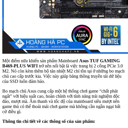
Một điểm nữa khiến sản phẩm Mainboard
Asus TUF GAMING
B469-PLUS WIFI
trở nên nổi bật là việc trang bị 2 cổng PCie 3.0
M2. Nó còn kèm thêm bộ tản nhiệt M2 chỉ tồn tại ở những bo mạch
chủ cao cấp trước kia. Việc này giúp băng thông truyền tải dữ liệu
của SSD luôn đảm bảo.
Bo mạch chủ Asus cung cấp một hệ thống chơi game “chất phát
ngất” với hiệu suất cao, hoàn chỉnh với tính năng trải nghiệm độc
đáo, mượt mà. Âm thanh và tốc độ của mainboard siêu mượt nên
game thủ có thể thoải mái chơi game mà không cần ngần ngại bất
cứ điều gì.
Thông tin chi tiết về các thông số của sản phẩm: