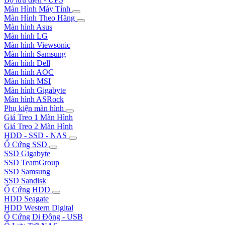
Màn Hình Máy Tính
Màn Hình Theo Hãng
Màn hình Asus
Màn hình LG
Màn hình Viewsonic
Màn hình Samsung
Màn hình Dell
Màn hình AOC
Màn hình MSI
Màn hình Gigabyte
Màn hình ASRock
Phụ kiện màn hình
Giá Treo 1 Màn Hình
Giá Treo 2 Màn Hình
HDD - SSD - NAS
Ổ Cứng SSD
SSD Gigabyte
SSD TeamGroup
SSD Samsung
SSD Sandisk
Ổ Cứng HDD
HDD Seagate
HDD Western Digital
Ổ Cứng Di Động - USB