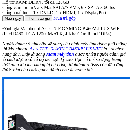
Hỗ trợ RAM: DDR4 , tối đa 128GB
Cổng cắm lưu trữ: 2 x M.2 SATA/NVMe; 6 x SATA 3 6Gb/s
Cổng xuất hình: 1 x DVI-D; 1 x HDMI, 1 x DisplayPort
Mua trả góp
Mua ngay
Thêm vào giỏ
Đánh giá Mainboard Asus TUF GAMING B460M-PLUS WIFI
(Intel B460, LGA 1200, M-ATX, 4 Khe Cắm Ram DDR4)
Người dùng có nhu cầu sử dụng cấu hình máy tính dạng phổ thông
thì
Mainboard
Asus TUF GAMING B469-PLUS WIFI
là lựa chọn
hàng đầu. Đây là dòng
Main máy tính
được nhiều người đánh giá
là chất lượng và có độ bền cực kỳ cao. Bạn có thể sử dụng trong
thời gian lâu mà không bị hư hỏng. Mainboard Asus còn đáp ứng
được nhu cầu chơi game dành cho các game thủ.