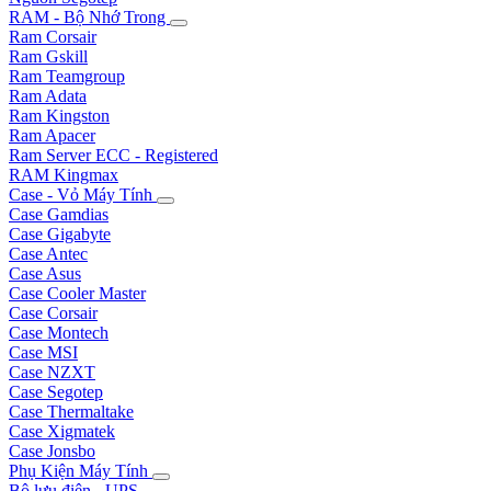
RAM - Bộ Nhớ Trong
Ram Corsair
Ram Gskill
Ram Teamgroup
Ram Adata
Ram Kingston
Ram Apacer
Ram Server ECC - Registered
RAM Kingmax
Case - Vỏ Máy Tính
Case Gamdias
Case Gigabyte
Case Antec
Case Asus
Case Cooler Master
Case Corsair
Case Montech
Case MSI
Case NZXT
Case Segotep
Case Thermaltake
Case Xigmatek
Case Jonsbo
Phụ Kiện Máy Tính
Bộ lưu điện - UPS