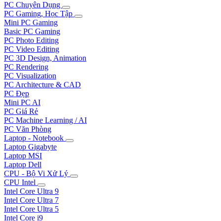
PC Chuyên Dụng
PC Gaming, Học Tập
Mini PC Gaming
Basic PC Gaming
PC Photo Editing
PC Video Editing
PC 3D Design, Animation
PC Rendering
PC Visualization
PC Architecture & CAD
PC Đẹp
Mini PC AI
PC Giá Rẻ
PC Machine Learning / AI
PC Văn Phòng
Laptop - Notebook
Laptop Gigabyte
Laptop MSI
Laptop Dell
CPU - Bộ Vi Xử Lý
CPU Intel
Intel Core Ultra 9
Intel Core Ultra 7
Intel Core Ultra 5
Intel Core i9