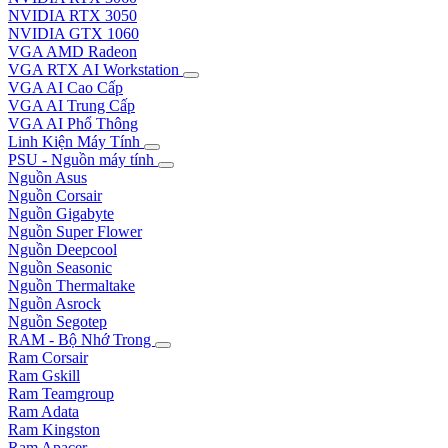
NVIDIA RTX 3050
NVIDIA GTX 1060
VGA AMD Radeon
VGA RTX AI Workstation
VGA AI Cao Cấp
VGA AI Trung Cấp
VGA AI Phổ Thông
Linh Kiện Máy Tính
PSU - Nguồn máy tính
Nguồn Asus
Nguồn Corsair
Nguồn Gigabyte
Nguồn Super Flower
Nguồn Deepcool
Nguồn Seasonic
Nguồn Thermaltake
Nguồn Asrock
Nguồn Segotep
RAM - Bộ Nhớ Trong
Ram Corsair
Ram Gskill
Ram Teamgroup
Ram Adata
Ram Kingston
Ram Apacer