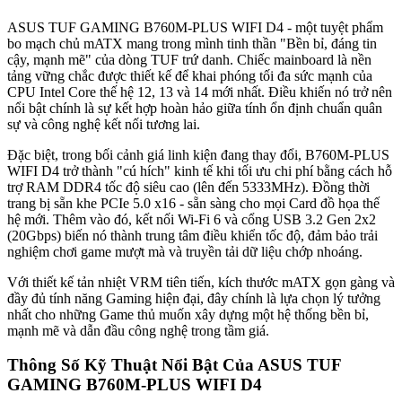
ASUS TUF GAMING B760M-PLUS WIFI D4 - một tuyệt phẩm
bo mạch chủ mATX mang trong mình tinh thần "Bền bỉ, đáng tin
cậy, mạnh mẽ" của dòng TUF trứ danh. Chiếc mainboard là nền
tảng vững chắc được thiết kế để khai phóng tối đa sức mạnh của
CPU Intel Core thế hệ 12, 13 và 14 mới nhất. Điều khiến nó trở nên
nổi bật chính là sự kết hợp hoàn hảo giữa tính ổn định chuẩn quân
sự và công nghệ kết nối tương lai.
Đặc biệt, trong bối cảnh giá linh kiện đang thay đổi, B760M-PLUS
WIFI D4 trở thành "cú hích" kinh tế khi tối ưu chi phí bằng cách hỗ
trợ RAM DDR4 tốc độ siêu cao (lên đến 5333MHz). Đồng thời
trang bị sẵn khe PCIe 5.0 x16 - sẵn sàng cho mọi Card đồ họa thế
hệ mới. Thêm vào đó, kết nối Wi-Fi 6 và cổng USB 3.2 Gen 2x2
(20Gbps) biến nó thành trung tâm điều khiển tốc độ, đảm bảo trải
nghiệm chơi game mượt mà và truyền tải dữ liệu chớp nhoáng.
Với thiết kế tản nhiệt VRM tiên tiến, kích thước mATX gọn gàng và
đầy đủ tính năng Gaming hiện đại, đây chính là lựa chọn lý tưởng
nhất cho những Game thủ muốn xây dựng một hệ thống bền bỉ,
mạnh mẽ và dẫn đầu công nghệ trong tầm giá.
Thông Số Kỹ Thuật Nổi Bật Của ASUS TUF
GAMING B760M-PLUS WIFI D4