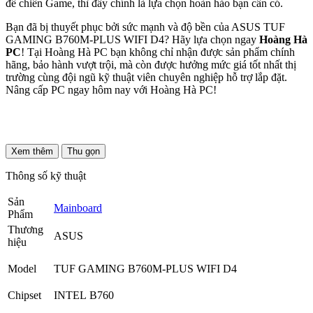
để chiến Game, thì đây chính là lựa chọn hoàn hảo bạn cần có.
Bạn đã bị thuyết phục bởi sức mạnh và độ bền của ASUS TUF
GAMING B760M-PLUS WIFI D4? Hãy lựa chọn ngay
Hoàng Hà
PC
! Tại Hoàng Hà PC bạn không chỉ nhận được sản phẩm chính
hãng, bảo hành vượt trội, mà còn được hưởng mức giá tốt nhất thị
trường cùng đội ngũ kỹ thuật viên chuyên nghiệp hỗ trợ lắp đặt.
Nâng cấp PC ngay hôm nay với Hoàng Hà PC!
Xem thêm
Thu gọn
Thông số kỹ thuật
Sản
Mainboard
Phẩm
Thương
ASUS
hiệu
Model
TUF GAMING B760M-PLUS WIFI D4
Chipset
INTEL B760