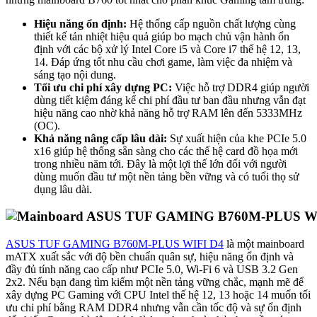
Hiệu năng ổn định:
Hệ thống cấp nguồn chất lượng cùng
thiết kế tản nhiệt hiệu quả giúp bo mạch chủ vận hành ổn
định với các bộ xử lý Intel Core i5 và Core i7 thế hệ 12, 13,
14. Đáp ứng tốt nhu cầu chơi game, làm việc đa nhiệm và
sáng tạo nội dung.
Tối ưu chi phí xây dựng PC:
Việc hỗ trợ DDR4 giúp người
dùng tiết kiệm đáng kể chi phí đầu tư ban đầu nhưng vẫn đạt
hiệu năng cao nhờ khả năng hỗ trợ RAM lên đến 5333MHz
(OC).
Khả năng nâng cấp lâu dài:
Sự xuất hiện của khe PCIe 5.0
x16 giúp hệ thống sẵn sàng cho các thế hệ card đồ họa mới
trong nhiều năm tới. Đây là một lợi thế lớn đối với người
dùng muốn đầu tư một nền tảng bền vững và có tuổi thọ sử
dụng lâu dài.
ASUS TUF GAMING B760M-PLUS WIFI D4
là một mainboard
mATX xuất sắc với độ bền chuẩn quân sự, hiệu năng ổn định và
đầy đủ tính năng cao cấp như PCIe 5.0, Wi-Fi 6 và USB 3.2 Gen
2x2. Nếu bạn đang tìm kiếm một nền tảng vững chắc, mạnh mẽ để
xây dựng PC Gaming với CPU Intel thế hệ 12, 13 hoặc 14 muốn tối
ưu chi phí bằng RAM DDR4 nhưng vẫn cần tốc độ và sự ổn định