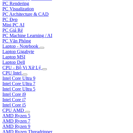
PC Rendering
PC Visualization
PC Architecture & CAD
PC Đẹp
Mini PC AI
PC Giá Rẻ
PC Machine Learning / AI
PC Văn Phòng
Laptop - Notebook
Laptop Gigabyte
Laptop MSI
Laptop Dell
CPU - Bộ Vi Xử Lý
CPU Intel
Intel Core Ultra 9
Intel Core Ultra 7
Intel Core Ultra 5
Intel Core i9
Intel Core i7
Intel Core i5
CPU AMD
AMD Ryzen 5
AMD Ryzen 7
AMD Ryzen 9
AMD Ryzen Threadripper