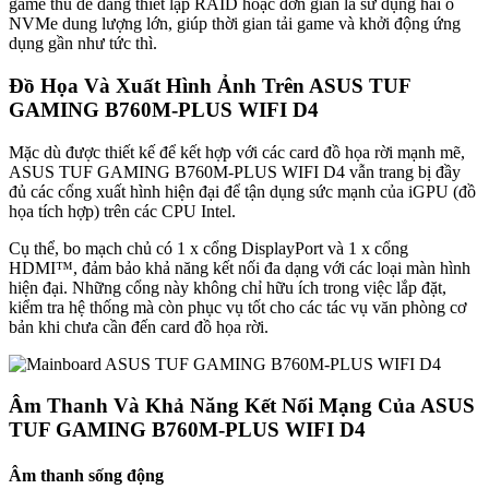
game thủ dễ dàng thiết lập RAID hoặc đơn giản là sử dụng hai ổ
NVMe dung lượng lớn, giúp thời gian tải game và khởi động ứng
dụng gần như tức thì.
Đồ Họa Và Xuất Hình Ảnh Trên ASUS TUF
GAMING B760M-PLUS WIFI D4
Mặc dù được thiết kế để kết hợp với các card đồ họa rời mạnh mẽ,
ASUS TUF GAMING B760M-PLUS WIFI D4 vẫn trang bị đầy
đủ các cổng xuất hình hiện đại để tận dụng sức mạnh của iGPU (đồ
họa tích hợp) trên các CPU Intel.
Cụ thể, bo mạch chủ có 1 x cổng DisplayPort và 1 x cổng
HDMI™, đảm bảo khả năng kết nối đa dạng với các loại màn hình
hiện đại. Những cổng này không chỉ hữu ích trong việc lắp đặt,
kiểm tra hệ thống mà còn phục vụ tốt cho các tác vụ văn phòng cơ
bản khi chưa cần đến card đồ họa rời.
Âm Thanh Và Khả Năng Kết Nối Mạng Của ASUS
TUF GAMING B760M-PLUS WIFI D4
Âm thanh sống động