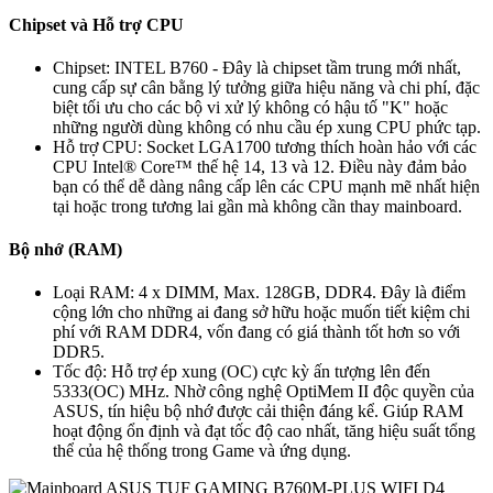
Chipset và Hỗ trợ CPU
Chipset: INTEL B760 - Đây là chipset tầm trung mới nhất,
cung cấp sự cân bằng lý tưởng giữa hiệu năng và chi phí, đặc
biệt tối ưu cho các bộ vi xử lý không có hậu tố "K" hoặc
những người dùng không có nhu cầu ép xung CPU phức tạp.
Hỗ trợ CPU: Socket LGA1700 tương thích hoàn hảo với các
CPU Intel® Core™ thế hệ 14, 13 và 12. Điều này đảm bảo
bạn có thể dễ dàng nâng cấp lên các CPU mạnh mẽ nhất hiện
tại hoặc trong tương lai gần mà không cần thay mainboard.
Bộ nhớ (RAM)
Loại RAM: 4 x DIMM, Max. 128GB, DDR4. Đây là điểm
cộng lớn cho những ai đang sở hữu hoặc muốn tiết kiệm chi
phí với RAM DDR4, vốn đang có giá thành tốt hơn so với
DDR5.
Tốc độ: Hỗ trợ ép xung (OC) cực kỳ ấn tượng lên đến
5333(OC) MHz. Nhờ công nghệ OptiMem II độc quyền của
ASUS, tín hiệu bộ nhớ được cải thiện đáng kể. Giúp RAM
hoạt động ổn định và đạt tốc độ cao nhất, tăng hiệu suất tổng
thể của hệ thống trong Game và ứng dụng.