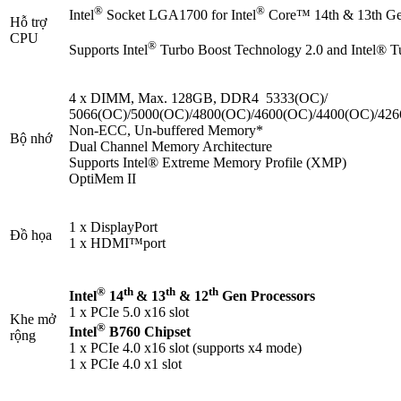
®
®
Intel
Socket LGA1700 for Intel
Core™ 14th & 13th Gen 
Hỗ trợ
CPU
®
Supports Intel
Turbo Boost Technology 2.0 and Intel® T
4 x DIMM, Max. 128GB, DDR4 5333(OC)/
5066(OC)/5000(OC)/4800(OC)/4600(OC)/4400(OC)/426
Non-ECC, Un-buffered Memory*
Bộ nhớ
Dual Channel Memory Architecture
Supports Intel® Extreme Memory Profile (XMP)
OptiMem II
1 x DisplayPort
Đồ họa
1 x HDMI™port
®
th
th
th
Intel
14
& 13
& 12
Gen Processors
1 x PCIe 5.0 x16 slot
Khe mở
®
Intel
B760 Chipset
rộng
1 x PCIe 4.0 x16 slot (supports x4 mode)
1 x PCIe 4.0 x1 slot