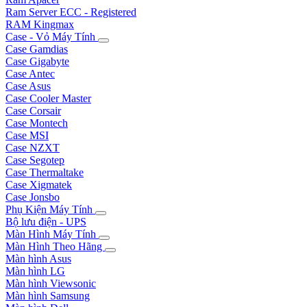
Ram Server ECC - Registered
RAM Kingmax
Case - Vỏ Máy Tính
Case Gamdias
Case Gigabyte
Case Antec
Case Asus
Case Cooler Master
Case Corsair
Case Montech
Case MSI
Case NZXT
Case Segotep
Case Thermaltake
Case Xigmatek
Case Jonsbo
Phụ Kiện Máy Tính
Bộ lưu điện - UPS
Màn Hình Máy Tính
Màn Hình Theo Hãng
Màn hình Asus
Màn hình LG
Màn hình Viewsonic
Màn hình Samsung