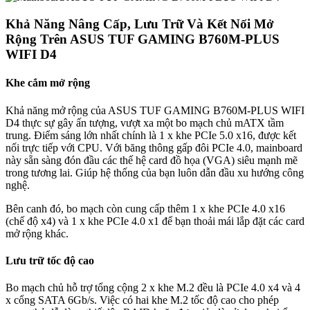
Khả Năng Nâng Cấp, Lưu Trữ Và Kết Nối Mở
Rộng Trên ASUS TUF GAMING B760M-PLUS
WIFI D4
Khe cắm mở rộng
Khả năng mở rộng của ASUS TUF GAMING B760M-PLUS WIFI
D4 thực sự gây ấn tượng, vượt xa một bo mạch chủ mATX tầm
trung. Điểm sáng lớn nhất chính là 1 x khe PCIe 5.0 x16, được kết
nối trực tiếp với CPU. Với băng thông gấp đôi PCIe 4.0, mainboard
này sẵn sàng đón đầu các thế hệ card đồ họa (VGA) siêu mạnh mẽ
trong tương lai. Giúp hệ thống của bạn luôn dẫn đầu xu hướng công
nghệ.
Bên canh đó, bo mạch còn cung cấp thêm 1 x khe PCIe 4.0 x16
(chế độ x4) và 1 x khe PCIe 4.0 x1 để bạn thoải mái lắp đặt các card
mở rộng khác.
Lưu trữ tốc độ cao
Bo mạch chủ hỗ trợ tổng cộng 2 x khe M.2 đều là PCIe 4.0 x4 và 4
x cổng SATA 6Gb/s. Việc có hai khe M.2 tốc độ cao cho phép