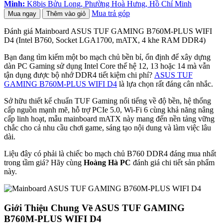
Minh:
K8bis Bửu Long, Phường Hoà Hưng, Hồ Chí Minh
Mua trả góp
Mua ngay
Thêm vào giỏ
Đánh giá Mainboard ASUS TUF GAMING B760M-PLUS WIFI
D4 (Intel B760, Socket LGA1700, mATX, 4 khe RAM DDR4)
Bạn đang tìm kiếm một bo mạch chủ bền bỉ, ổn định để xây dựng
dàn PC Gaming sử dụng Intel Core thế hệ 12, 13 hoặc 14 mà vẫn
tận dụng được bộ nhớ DDR4 tiết kiệm chi phí?
ASUS TUF
GAMING B760M-PLUS WIFI D4
là lựa chọn rất đáng cân nhắc.
Sở hữu thiết kế chuẩn TUF Gaming nổi tiếng về độ bền, hệ thống
cấp nguồn mạnh mẽ, hỗ trợ PCIe 5.0, Wi-Fi 6 cùng khả năng nâng
cấp linh hoạt, mẫu mainboard mATX này mang đến nền tảng vững
chắc cho cả nhu cầu chơi game, sáng tạo nội dung và làm việc lâu
dài.
Liệu đây có phải là chiếc bo mạch chủ B760 DDR4 đáng mua nhất
trong tầm giá? Hãy cùng
Hoàng Hà PC
đánh giá chi tiết sản phẩm
này.
Giới Thiệu Chung Về ASUS TUF GAMING
B760M-PLUS WIFI D4