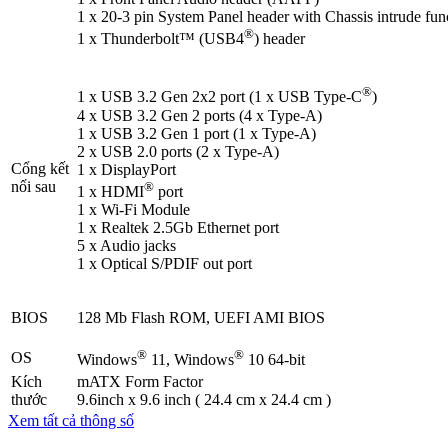
1 x 20-3 pin System Panel header with Chassis intrude fun
®
1 x Thunderbolt™ (USB4
) header
®
1 x USB 3.2 Gen 2x2 port (1 x USB Type-C
)
4 x USB 3.2 Gen 2 ports (4 x Type-A)
1 x USB 3.2 Gen 1 port (1 x Type-A)
2 x USB 2.0 ports (2 x Type-A)
Cổng kết
1 x DisplayPort
nối sau
®
1 x HDMI
port
1 x Wi-Fi Module
1 x Realtek 2.5Gb Ethernet port
5 x Audio jacks
1 x Optical S/PDIF out port
BIOS
128 Mb Flash ROM, UEFI AMI BIOS
®
®
OS
Windows
11, Windows
10 64-bit
Kích
mATX Form Factor
thước
9.6inch x 9.6 inch ( 24.4 cm x 24.4 cm )
Xem tất cả thông số