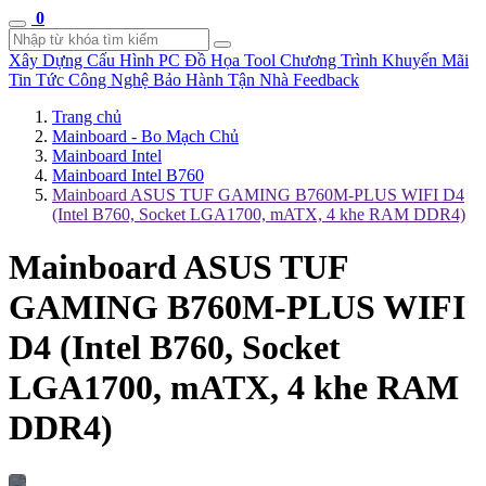
0
Xây Dựng Cấu Hình
PC Đồ Họa Tool
Chương Trình Khuyến Mãi
Tin Tức Công Nghệ
Bảo Hành Tận Nhà
Feedback
Trang chủ
Mainboard - Bo Mạch Chủ
Mainboard Intel
Mainboard Intel B760
Mainboard ASUS TUF GAMING B760M-PLUS WIFI D4
(Intel B760, Socket LGA1700, mATX, 4 khe RAM DDR4)
Mainboard ASUS TUF
GAMING B760M-PLUS WIFI
D4 (Intel B760, Socket
LGA1700, mATX, 4 khe RAM
DDR4)