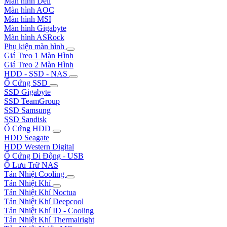
Màn hình Dell
Màn hình AOC
Màn hình MSI
Màn hình Gigabyte
Màn hình ASRock
Phụ kiện màn hình
Giá Treo 1 Màn Hình
Giá Treo 2 Màn Hình
HDD - SSD - NAS
Ổ Cứng SSD
SSD Gigabyte
SSD TeamGroup
SSD Samsung
SSD Sandisk
Ổ Cứng HDD
HDD Seagate
HDD Western Digital
Ổ Cứng Di Động - USB
Ổ Lưu Trữ NAS
Tản Nhiệt Cooling
Tản Nhiệt Khí
Tản Nhiệt Khí Noctua
Tản Nhiệt Khí Deepcool
Tản Nhiệt Khí ID - Cooling
Tản Nhiệt Khí Thermalright