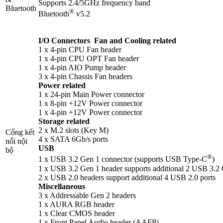
Supports 2.4/5GHz frequency band
Bluetooth
®
Bluetooth
v5.2
I/O Connectors Fan and Cooling related
1 x 4-pin CPU Fan header
1 x 4-pin CPU OPT Fan header
1 x 4-pin AIO Pump header
3 x 4-pin Chassis Fan headers
Power related
1 x 24-pin Main Power connector
1 x 8-pin +12V Power connector
1 x 4-pin +12V Power connector
Storage related
2 x M.2 slots (Key M)
Cổng kết
4 x SATA 6Gb/s ports
nối nội
USB
bộ
®
1 x USB 3.2 Gen 1 connector (supports USB Type-C
)
1 x USB 3.2 Gen 1 header supports additional 2 USB 3.2 
2 x USB 2.0 headers support additional 4 USB 2.0 ports
Miscellaneous
3 x Addressable Gen 2 headers
1 x AURA RGB header
1 x Clear CMOS header
1 x Front Panel Audio header (AAFP)