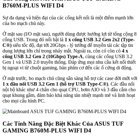
B760M-PLUS WIFI D4
Sự đa dạng và hiện đại của các cổng kết nối là một điểm mạnh lớn
của bo mạch chủ này.
Ở mặt sau (I/O mặt sau), người dùng được hưởng lợi từ tổng cộng 8
cổng USB. Trong đó nổi bật là
1 x cổng USB 3.2 Gen 2x2 (Type-
C®)
siêu tốc độ, đạt tới 20Gbps - lý tưởng để truyền tải các tập tin
dung lượng lớn chỉ trong nháy mắt. Ngoài ra, còn có còn có
4 x
cổng USB 3.2 Gen 2 (10Gbps) Type-A
, cùng các cổng USB 3.2
Gen 1 và USB 2.0 truyền thống. Đáp ứng mọi nhu cầu kết nối thiết
bị ngoại vi từ chuột gaming, bàn phím cơ đến các ổ cứng di động.
Ở mặt trước, bo mạch chủ cũng sẵn sàng hỗ trợ các case đời mới với
1 x đầu nối USB 3.2 Gen 1 (hỗ trợ USB Type-C®)
. Các đầu nối
nội bộ khác như 4 chân cho quạt CPU, bơm AIO và 3 đầu cắm cho
quạt khung gầm, đảm bảo khả năng tản nhiệt mạnh mẽ và linh hoạt
cho mọi cấu hình PC.
Các Tính Năng Đặc Biệt Khác Của ASUS TUF
GAMING B760M-PLUS WIFI D4