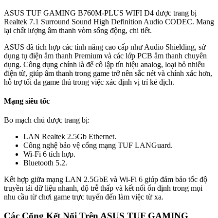
ASUS TUF GAMING B760M-PLUS WIFI D4 được trang bị
Realtek 7.1 Surround Sound High Definition Audio CODEC. Mang
lại chất lượng âm thanh vòm sống động, chi tiết.
ASUS đã tích hợp các tính năng cao cấp như Audio Shielding, sử
dụng tụ điện âm thanh Premium và các lớp PCB âm thanh chuyên
dụng. Công dụng chính là để cô lập tín hiệu analog, loại bỏ nhiễu
điện từ, giúp âm thanh trong game trở nên sắc nét và chính xác hơn,
hỗ trợ tối đa game thủ trong việc xác định vị trí kẻ địch.
Mạng siêu tốc
Bo mạch chủ được trang bị:
LAN Realtek 2.5Gb Ethernet.
Công nghệ bảo vệ cổng mạng TUF LANGuard.
Wi-Fi 6 tích hợp.
Bluetooth 5.2.
Kết hợp giữa mạng LAN 2.5GbE và Wi-Fi 6 giúp đảm bảo tốc độ
truyền tải dữ liệu nhanh, độ trễ thấp và kết nối ổn định trong mọi
nhu cầu từ chơi game trực tuyến đến làm việc từ xa.
Các Cổng Kết Nối Trên ASUS TUF GAMING