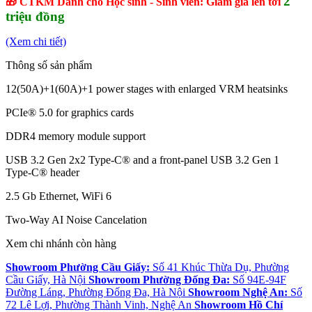
2
🎁 CTKM Dành cho Học sinh - Sinh viên: Giảm giá lên tới
triệu đồng
(Xem chi tiết)
Thông số sản phẩm
12(50A)+1(60A)+1 power stages with enlarged VRM heatsinks
PCIe® 5.0 for graphics cards
DDR4 memory module support
USB 3.2 Gen 2x2 Type-C® and a front-panel USB 3.2 Gen 1
Type-C® header
2.5 Gb Ethernet, WiFi 6
Two-Way AI Noise Cancelation
Xem chi nhánh còn hàng
Showroom Phường Cầu Giấy:
Số 41 Khúc Thừa Dụ, Phường
Cầu Giấy, Hà Nội
Showroom Phường Đống Đa:
Số 94E-94F
Đường Láng, Phường Đống Đa, Hà Nội
Showroom Nghệ An:
Số
72 Lê Lợi, Phường Thành Vinh, Nghệ An
Showroom Hồ Chí