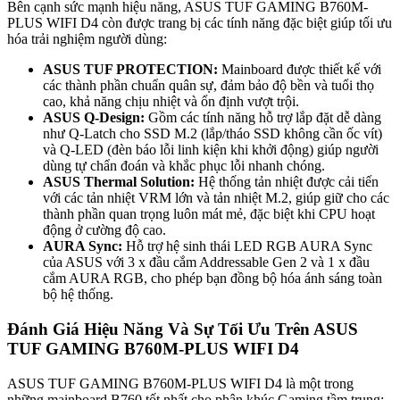
Bên cạnh sức mạnh hiệu năng, ASUS TUF GAMING B760M-
PLUS WIFI D4 còn được trang bị các tính năng đặc biệt giúp tối ưu
hóa trải nghiệm người dùng:
ASUS TUF PROTECTION:
Mainboard được thiết kế với
các thành phần chuẩn quân sự, đảm bảo độ bền và tuổi thọ
cao, khả năng chịu nhiệt và ổn định vượt trội.
ASUS Q-Design:
Gồm các tính năng hỗ trợ lắp đặt dễ dàng
như Q-Latch cho SSD M.2 (lắp/tháo SSD không cần ốc vít)
và Q-LED (đèn báo lỗi linh kiện khi khởi động) giúp người
dùng tự chẩn đoán và khắc phục lỗi nhanh chóng.
ASUS Thermal Solution:
Hệ thống tản nhiệt được cải tiến
với các tản nhiệt VRM lớn và tản nhiệt M.2, giúp giữ cho các
thành phần quan trọng luôn mát mẻ, đặc biệt khi CPU hoạt
động ở cường độ cao.
AURA Sync:
Hỗ trợ hệ sinh thái LED RGB AURA Sync
của ASUS với 3 x đầu cắm Addressable Gen 2 và 1 x đầu
cắm AURA RGB, cho phép bạn đồng bộ hóa ánh sáng toàn
bộ hệ thống.
Đánh Giá Hiệu Năng Và Sự Tối Ưu Trên ASUS
TUF GAMING B760M-PLUS WIFI D4
ASUS TUF GAMING B760M-PLUS WIFI D4 là một trong
những mainboard B760 tốt nhất cho phân khúc Gaming tầm trung: