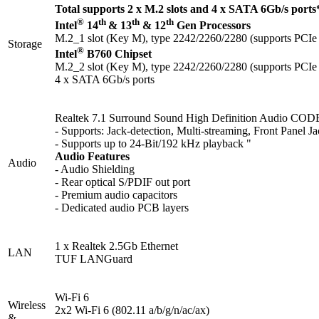
Total supports 2 x M.2 slots and 4 x SATA 6Gb/s ports
®
th
th
th
Intel
14
& 13
& 12
Gen Processors
M.2_1 slot (Key M), type 2242/2260/2280 (supports PCIe
Storage
®
Intel
B760 Chipset
M.2_2 slot (Key M), type 2242/2260/2280 (supports PCIe
4 x SATA 6Gb/s ports
Realtek 7.1 Surround Sound High Definition Audio CO
- Supports: Jack-detection, Multi-streaming, Front Panel Ja
- Supports up to 24-Bit/192 kHz playback "
Audio Features
Audio
- Audio Shielding
- Rear optical S/PDIF out port
- Premium audio capacitors
- Dedicated audio PCB layers
1 x Realtek 2.5Gb Ethernet
LAN
TUF LANGuard
Wi-Fi 6
Wireless
2x2 Wi-Fi 6 (802.11 a/b/g/n/ac/ax)
&