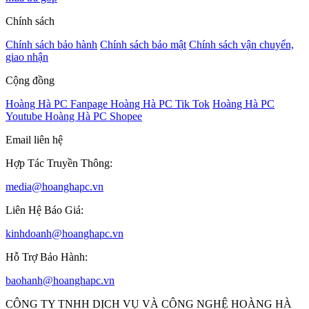
Chính sách
Chính sách bảo hành
Chính sách bảo mật
Chính sách vận chuyển,
giao nhận
Cộng đồng
Hoàng Hà PC Fanpage
Hoàng Hà PC Tik Tok
Hoàng Hà PC
Youtube
Hoàng Hà PC Shopee
Email liên hệ
Hợp Tác Truyền Thông:
media@hoanghapc.vn
Liên Hệ Báo Giá:
kinhdoanh@hoanghapc.vn
Hỗ Trợ Bảo Hành:
baohanh@hoanghapc.vn
CÔNG TY TNHH DỊCH VỤ VÀ CÔNG NGHỆ HOÀNG HÀ