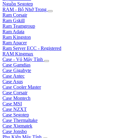
Nguồn Segotep
RAM - Bộ Nhớ Trong
Ram Corsair
Ram Gskill
Ram Teamgroup
Ram Adata
Ram Kingston
Ram Apacer
Ram Server ECC - Registered
RAM Kingmax
Case - Vỏ Máy Tính
Case Gamdias
Case Gigabyte
Case Antec
Case Asus
Case Cooler Master
Case Corsair
Case Montech
Case MSI
Case NZXT
Case Segotep
Case Thermaltake
Case Xigmatek
Case Jonsbo
Phụ Kiện Máy Tính