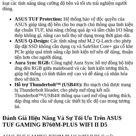
loạt các tính năng tăng cường độ bền và tối ưu trải nghiệm người
dùng.
ASUS TUF Protection:
Hệ thống bảo vệ độc quyền của
ASUS giúp tăng độ bền cho bo mạch chủ thông qua linh kiện
đạt chuẩn TUF, khả năng chống quá áp và tấm chắn I/O bằng
thép không gỉ, nâng cao tuổi thọ sử dụng trong thời gian dài.
ASUS Q-Design:
Các tính năng như M.2 Q-Latch cho phép
lắp đặt SSD không cần dụng cụ và SafeSlot Core+ gia cố khe
PCIe giúp quá trình nâng cấp linh kiện trở nên dễ dàng, thuận
tiện hơn cho người dùng.
Aura Sync RGB:
Công nghệ Aura Sync hỗ trợ đồng bộ hiệu
ứng đèn RGB giữa mainboard và các linh kiện tương thích,
giúp hệ thống có tính thẩm mỹ cao và dễ dàng cá nhân hóa
theo sở thích.
Hỗ trợ Thunderbolt™ (USB4®):
Bo mạch chủ được trang
bị Thunderbolt Header, cho phép mở rộng kết nối
Thunderbolt™/USB4® thông qua card mở rộng tương thích,
đáp ứng nhu cầu sử dụng các thiết bị tốc độ cao trong tương
lai.
Đánh Giá Hiệu Năng Và Sự Tối Ưu Trên ASUS
TUF GAMING B760M-PLUS WIFI II D5