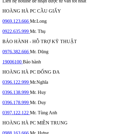
Liên hệ hotline để nhận được tư vấn tốt nhất
HOÀNG HÀ PC CẦU GIẤY
0969.123.666
Mr.Long
0922.635.999
Mr. Thụ
BẢO HÀNH - HỖ TRỢ KỸ THUẬT
0976.382.666
Mr. Dũng
19006100
Bảo hành
HOÀNG HÀ PC ĐỐNG ĐA
0396.122.999
Mr.Nghĩa
0396.138.999
Mr. Huy
0396.178.999
Mr. Duy
0397.122.122
Mr. Tùng Anh
HOÀNG HÀ PC MIỀN TRUNG
0988.163.666
Mr. Hưng