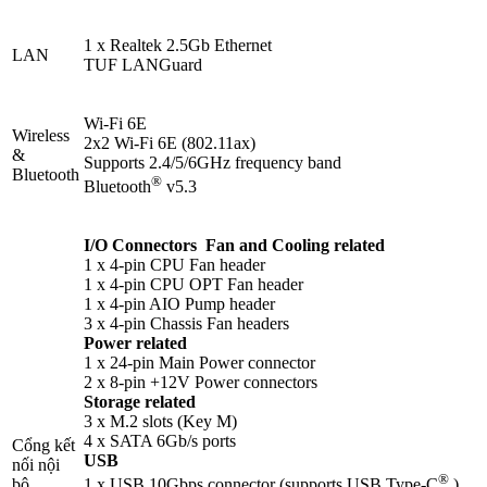
1 x Realtek 2.5Gb Ethernet
LAN
TUF LANGuard
Wi-Fi 6E
Wireless
2x2 Wi-Fi 6E (802.11ax)
&
Supports 2.4/5/6GHz frequency band
Bluetooth
®
Bluetooth
v5.3
I/O Connectors Fan and Cooling related
1 x 4-pin CPU Fan header
1 x 4-pin CPU OPT Fan header
1 x 4-pin AIO Pump header
3 x 4-pin Chassis Fan headers
Power related
1 x 24-pin Main Power connector
2 x 8-pin +12V Power connectors
Storage related
3 x M.2 slots (Key M)
4 x SATA 6Gb/s ports
Cổng kết
USB
nối nội
®
bộ
1 x USB 10Gbps connector (supports USB Type-C
)