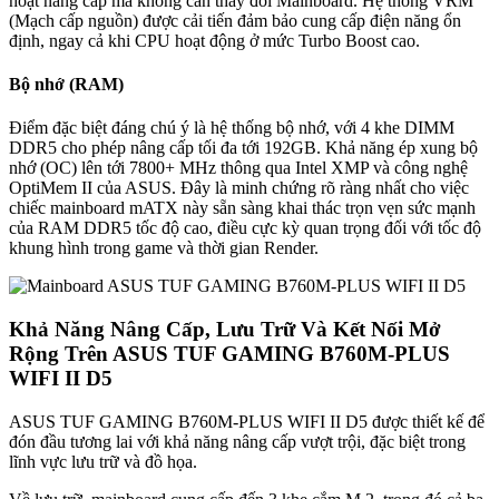
hoạt nâng cấp mà không cần thay đổi Mainboard. Hệ thống VRM
(Mạch cấp nguồn) được cải tiến đảm bảo cung cấp điện năng ổn
định, ngay cả khi CPU hoạt động ở mức Turbo Boost cao.
Bộ nhớ (RAM)
Điểm đặc biệt đáng chú ý là hệ thống bộ nhớ, với 4 khe DIMM
DDR5 cho phép nâng cấp tối đa tới 192GB. Khả năng ép xung bộ
nhớ (OC) lên tới 7800+ MHz thông qua Intel XMP và công nghệ
OptiMem II của ASUS. Đây là minh chứng rõ ràng nhất cho việc
chiếc mainboard mATX này sẵn sàng khai thác trọn vẹn sức mạnh
của RAM DDR5 tốc độ cao, điều cực kỳ quan trọng đối với tốc độ
khung hình trong game và thời gian Render.
Khả Năng Nâng Cấp, Lưu Trữ Và Kết Nối Mở
Rộng Trên ASUS TUF GAMING B760M-PLUS
WIFI II D5
ASUS TUF GAMING B760M-PLUS WIFI II D5 được thiết kế để
đón đầu tương lai với khả năng nâng cấp vượt trội, đặc biệt trong
lĩnh vực lưu trữ và đồ họa.