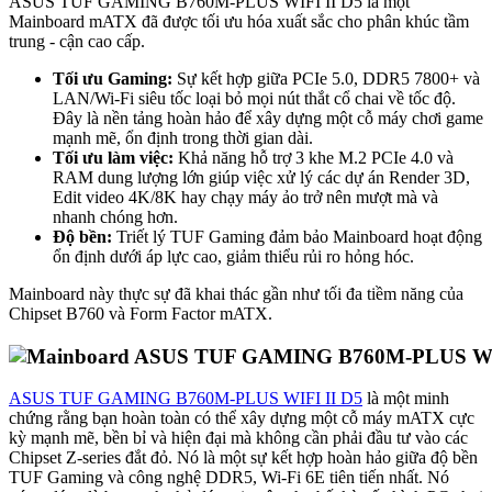
ASUS TUF GAMING B760M-PLUS WIFI II D5 là một
Mainboard mATX đã được tối ưu hóa xuất sắc cho phân khúc tầm
trung - cận cao cấp.
Tối ưu Gaming:
Sự kết hợp giữa PCIe 5.0, DDR5 7800+ và
LAN/Wi-Fi siêu tốc loại bỏ mọi nút thắt cổ chai về tốc độ.
Đây là nền tảng hoàn hảo để xây dựng một cỗ máy chơi game
mạnh mẽ, ổn định trong thời gian dài.
Tối ưu làm việc:
Khả năng hỗ trợ 3 khe M.2 PCIe 4.0 và
RAM dung lượng lớn giúp việc xử lý các dự án Render 3D,
Edit video 4K/8K hay chạy máy ảo trở nên mượt mà và
nhanh chóng hơn.
Độ bền:
Triết lý TUF Gaming đảm bảo Mainboard hoạt động
ổn định dưới áp lực cao, giảm thiểu rủi ro hỏng hóc.
Mainboard này thực sự đã khai thác gần như tối đa tiềm năng của
Chipset B760 và Form Factor mATX.
ASUS TUF GAMING B760M-PLUS WIFI II D5
là một minh
chứng rằng bạn hoàn toàn có thể xây dựng một cỗ máy mATX cực
kỳ mạnh mẽ, bền bỉ và hiện đại mà không cần phải đầu tư vào các
Chipset Z-series đắt đỏ. Nó là một sự kết hợp hoàn hảo giữa độ bền
TUF Gaming và công nghệ DDR5, Wi-Fi 6E tiên tiến nhất. Nó