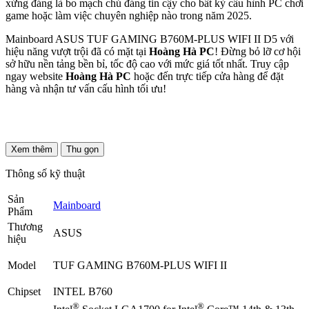
xứng đáng là bo mạch chủ đáng tin cậy cho bất kỳ cấu hình PC chơi
game hoặc làm việc chuyên nghiệp nào trong năm 2025.
Mainboard ASUS TUF GAMING B760M-PLUS WIFI II D5 với
hiệu năng vượt trội đã có mặt tại
Hoàng Hà PC
! Đừng bỏ lỡ cơ hội
sở hữu nền tảng bền bỉ, tốc độ cao với mức giá tốt nhất. Truy cập
ngay website
Hoàng Hà PC
hoặc đến trực tiếp cửa hàng để đặt
hàng và nhận tư vấn cấu hình tối ưu!
Xem thêm
Thu gọn
Thông số kỹ thuật
Sản
Mainboard
Phẩm
Thương
ASUS
hiệu
Model
TUF GAMING B760M-PLUS WIFI II
Chipset
INTEL B760
®
®