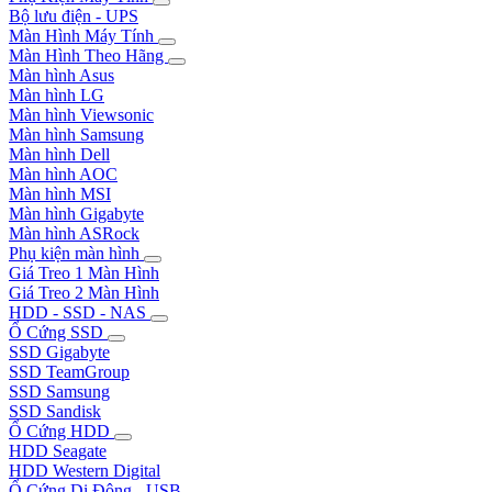
Bộ lưu điện - UPS
Màn Hình Máy Tính
Màn Hình Theo Hãng
Màn hình Asus
Màn hình LG
Màn hình Viewsonic
Màn hình Samsung
Màn hình Dell
Màn hình AOC
Màn hình MSI
Màn hình Gigabyte
Màn hình ASRock
Phụ kiện màn hình
Giá Treo 1 Màn Hình
Giá Treo 2 Màn Hình
HDD - SSD - NAS
Ổ Cứng SSD
SSD Gigabyte
SSD TeamGroup
SSD Samsung
SSD Sandisk
Ổ Cứng HDD
HDD Seagate
HDD Western Digital
Ổ Cứng Di Động - USB