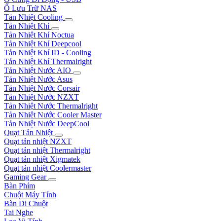
Ổ Lưu Trữ NAS
Tản Nhiệt Cooling
Tản Nhiệt Khí
Tản Nhiệt Khí Noctua
Tản Nhiệt Khí Deepcool
Tản Nhiệt Khí ID - Cooling
Tản Nhiệt Khí Thermalright
Tản Nhiệt Nước AIO
Tản Nhiệt Nước Asus
Tản Nhiệt Nước Corsair
Tản Nhiệt Nước NZXT
Tản Nhiệt Nước Thermalright
Tản Nhiệt Nước Cooler Master
Tản Nhiệt Nước DeepCool
Quạt Tản Nhiệt
Quạt tản nhiệt NZXT
Quạt tản nhiệt Thermalright
Quạt tản nhiệt Xigmatek
Quạt tản nhiệt Coolermaster
Gaming Gear
Bàn Phím
Chuột Máy Tính
Bàn Di Chuột
Tai Nghe