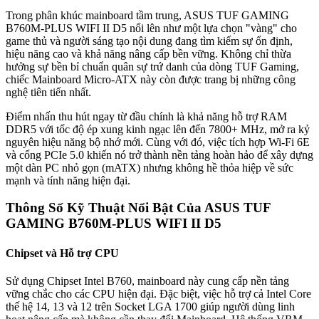
Trong phân khúc mainboard tầm trung, ASUS TUF GAMING
B760M-PLUS WIFI II D5 nổi lên như một lựa chọn "vàng" cho
game thủ và người sáng tạo nội dung đang tìm kiếm sự ổn định,
hiệu năng cao và khả năng nâng cấp bền vững. Không chỉ thừa
hưởng sự bền bỉ chuẩn quân sự trứ danh của dòng TUF Gaming,
chiếc Mainboard Micro-ATX này còn được trang bị những công
nghệ tiên tiến nhất.
Điểm nhấn thu hút ngay từ đầu chính là khả năng hỗ trợ RAM
DDR5 với tốc độ ép xung kinh ngạc lên đến 7800+ MHz, mở ra kỷ
nguyên hiệu năng bộ nhớ mới. Cùng với đó, việc tích hợp Wi-Fi 6E
và cổng PCIe 5.0 khiến nó trở thành nền tảng hoàn hảo để xây dựng
một dàn PC nhỏ gọn (mATX) nhưng không hề thỏa hiệp về sức
mạnh và tính năng hiện đại.
Thông Số Kỹ Thuật Nổi Bật Của ASUS TUF
GAMING B760M-PLUS WIFI II D5
Chipset và Hỗ trợ CPU
Sử dụng Chipset Intel B760, mainboard này cung cấp nền tảng
vững chắc cho các CPU hiện đại. Đặc biệt, việc hỗ trợ cả Intel Core
thế hệ 14, 13 và 12 trên Socket LGA 1700 giúp người dùng linh