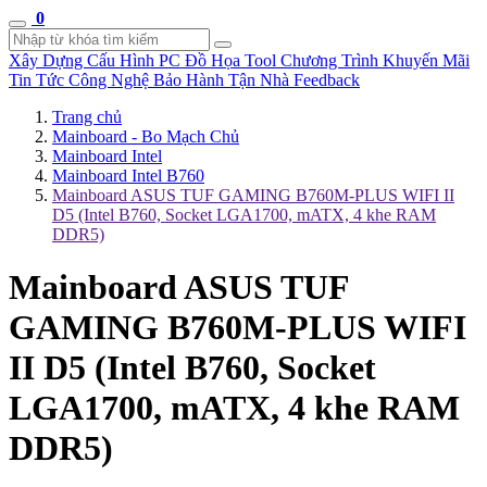
0
Xây Dựng Cấu Hình
PC Đồ Họa Tool
Chương Trình Khuyến Mãi
Tin Tức Công Nghệ
Bảo Hành Tận Nhà
Feedback
Trang chủ
Mainboard - Bo Mạch Chủ
Mainboard Intel
Mainboard Intel B760
Mainboard ASUS TUF GAMING B760M-PLUS WIFI II
D5 (Intel B760, Socket LGA1700, mATX, 4 khe RAM
DDR5)
Mainboard ASUS TUF
GAMING B760M-PLUS WIFI
II D5 (Intel B760, Socket
LGA1700, mATX, 4 khe RAM
DDR5)