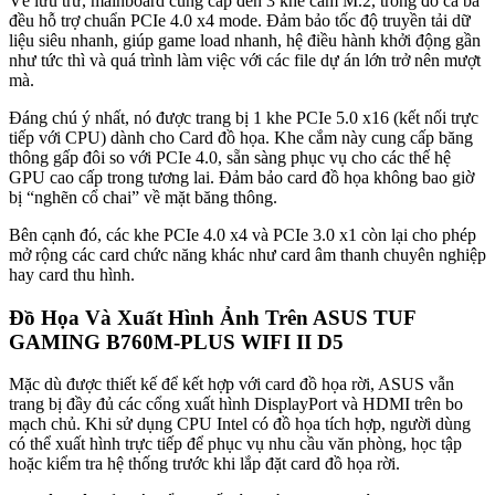
Về lưu trữ, mainboard cung cấp đến 3 khe cắm M.2, trong đó cả ba
đều hỗ trợ chuẩn PCIe 4.0 x4 mode. Đảm bảo tốc độ truyền tải dữ
liệu siêu nhanh, giúp game load nhanh, hệ điều hành khởi động gần
như tức thì và quá trình làm việc với các file dự án lớn trở nên mượt
mà.
Đáng chú ý nhất, nó được trang bị 1 khe PCIe 5.0 x16 (kết nối trực
tiếp với CPU) dành cho Card đồ họa. Khe cắm này cung cấp băng
thông gấp đôi so với PCIe 4.0, sẵn sàng phục vụ cho các thế hệ
GPU cao cấp trong tương lai. Đảm bảo card đồ họa không bao giờ
bị “nghẽn cổ chai” về mặt băng thông.
Bên cạnh đó, các khe PCIe 4.0 x4 và PCIe 3.0 x1 còn lại cho phép
mở rộng các card chức năng khác như card âm thanh chuyên nghiệp
hay card thu hình.
Đồ Họa Và Xuất Hình Ảnh Trên ASUS TUF
GAMING B760M-PLUS WIFI II D5
Mặc dù được thiết kế để kết hợp với card đồ họa rời, ASUS vẫn
trang bị đầy đủ các cổng xuất hình DisplayPort và HDMI trên bo
mạch chủ. Khi sử dụng CPU Intel có đồ họa tích hợp, người dùng
có thể xuất hình trực tiếp để phục vụ nhu cầu văn phòng, học tập
hoặc kiểm tra hệ thống trước khi lắp đặt card đồ họa rời.