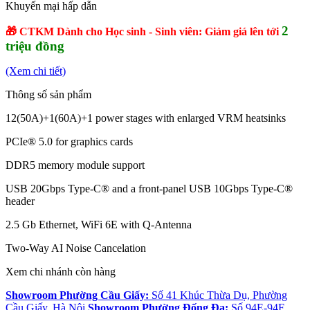
Khuyến mại hấp dẫn
2
🎁 CTKM Dành cho Học sinh - Sinh viên: Giảm giá lên tới
triệu đồng
(Xem chi tiết)
Thông số sản phẩm
12(50A)+1(60A)+1 power stages with enlarged VRM heatsinks
PCIe® 5.0 for graphics cards
DDR5 memory module support
USB 20Gbps Type-C® and a front-panel USB 10Gbps Type-C®
header
2.5 Gb Ethernet, WiFi 6E with Q-Antenna
Two-Way AI Noise Cancelation
Xem chi nhánh còn hàng
Showroom Phường Cầu Giấy:
Số 41 Khúc Thừa Dụ, Phường
Cầu Giấy, Hà Nội
Showroom Phường Đống Đa:
Số 94E-94F