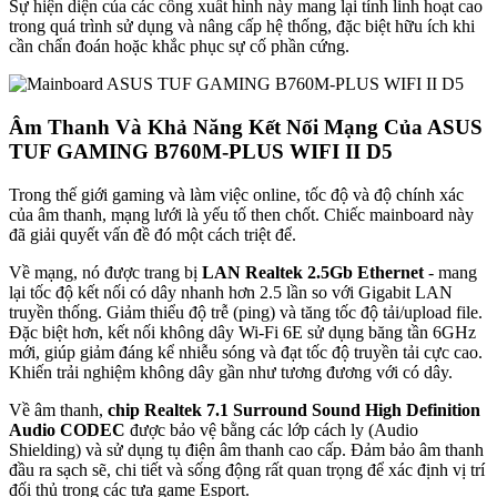
Sự hiện diện của các cổng xuất hình này mang lại tính linh hoạt cao
trong quá trình sử dụng và nâng cấp hệ thống, đặc biệt hữu ích khi
cần chẩn đoán hoặc khắc phục sự cố phần cứng.
Âm Thanh Và Khả Năng Kết Nối Mạng Của ASUS
TUF GAMING B760M-PLUS WIFI II D5
Trong thế giới gaming và làm việc online, tốc độ và độ chính xác
của âm thanh, mạng lưới là yếu tố then chốt. Chiếc mainboard này
đã giải quyết vấn đề đó một cách triệt để.
Về mạng, nó được trang bị
LAN Realtek 2.5Gb Ethernet
- mang
lại tốc độ kết nối có dây nhanh hơn 2.5 lần so với Gigabit LAN
truyền thống. Giảm thiểu độ trễ (ping) và tăng tốc độ tải/upload file.
Đặc biệt hơn, kết nối không dây Wi-Fi 6E sử dụng băng tần 6GHz
mới, giúp giảm đáng kể nhiễu sóng và đạt tốc độ truyền tải cực cao.
Khiến trải nghiệm không dây gần như tương đương với có dây.
Về âm thanh,
chip Realtek 7.1 Surround Sound High Definition
Audio CODEC
được bảo vệ bằng các lớp cách ly (Audio
Shielding) và sử dụng tụ điện âm thanh cao cấp. Đảm bảo âm thanh
đầu ra sạch sẽ, chi tiết và sống động rất quan trọng để xác định vị trí
đối thủ trong các tựa game Esport.