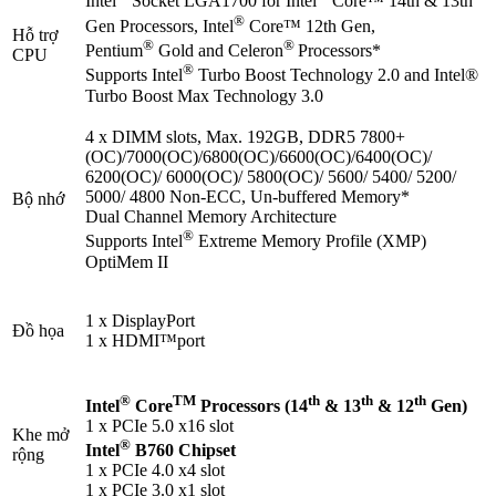
Intel
Socket LGA1700 for Intel
Core™ 14th & 13th
®
Gen Processors, Intel
Core™ 12th Gen,
Hỗ trợ
®
®
Pentium
Gold and Celeron
Processors*
CPU
®
Supports Intel
Turbo Boost Technology 2.0 and Intel®
Turbo Boost Max Technology 3.0
4 x DIMM slots, Max. 192GB, DDR5 7800+
(OC)/7000(OC)/6800(OC)/6600(OC)/6400(OC)/
6200(OC)/ 6000(OC)/ 5800(OC)/ 5600/ 5400/ 5200/
5000/ 4800 Non-ECC, Un-buffered Memory*
Bộ nhớ
Dual Channel Memory Architecture
®
Supports Intel
Extreme Memory Profile (XMP)
OptiMem II
1 x DisplayPort
Đồ họa
1 x HDMI™port
®
TM
th
th
th
Intel
Core
Processors (14
& 13
& 12
Gen)
1 x PCIe 5.0 x16 slot
Khe mở
®
Intel
B760 Chipset
rộng
1 x PCIe 4.0 x4 slot
1 x PCIe 3.0 x1 slot