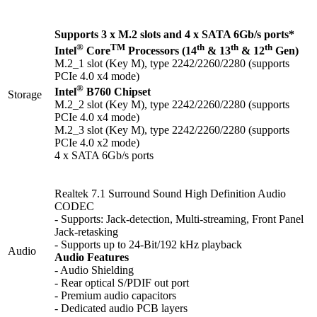
Supports 3 x M.2 slots and 4 x SATA 6Gb/s ports*
®
TM
th
th
th
Intel
Core
Processors (14
& 13
& 12
Gen)
M.2_1 slot (Key M), type 2242/2260/2280 (supports
PCIe 4.0 x4 mode)
®
Intel
B760 Chipset
Storage
M.2_2 slot (Key M), type 2242/2260/2280 (supports
PCIe 4.0 x4 mode)
M.2_3 slot (Key M), type 2242/2260/2280 (supports
PCIe 4.0 x2 mode)
4 x SATA 6Gb/s ports
Realtek 7.1 Surround Sound High Definition Audio
CODEC
- Supports: Jack-detection, Multi-streaming, Front Panel
Jack-retasking
- Supports up to 24-Bit/192 kHz playback
Audio
Audio Features
- Audio Shielding
- Rear optical S/PDIF out port
- Premium audio capacitors
- Dedicated audio PCB layers