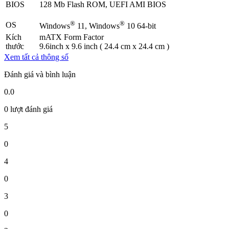
BIOS
128 Mb Flash ROM, UEFI AMI BIOS
®
®
OS
Windows
11, Windows
10 64-bit
Kích
mATX Form Factor
thước
9.6inch x 9.6 inch ( 24.4 cm x 24.4 cm )
Xem tất cả thông số
Đánh giá và bình luận
0.0
0 lượt đánh giá
5
0
4
0
3
0