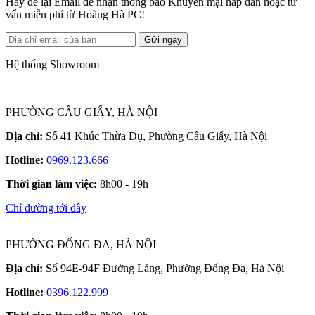
Hãy để lại Email để nhận thông báo Khuyến mại hấp dẫn hoặc tư
vấn miễn phí từ Hoàng Hà PC!
Gửi ngay
Hệ thống Showroom
PHƯỜNG CẦU GIẤY, HÀ NỘI
Địa chỉ:
Số 41 Khúc Thừa Dụ, Phường Cầu Giấy, Hà Nội
Hotline:
0969.123.666
Thời gian làm việc:
8h00 - 19h
Chỉ đường tới đây
PHƯỜNG ĐỐNG ĐA, HÀ NỘI
Địa chỉ:
Số 94E-94F Đường Láng, Phường Đống Đa, Hà Nội
Hotline:
0396.122.999