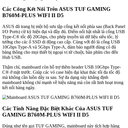
Các Cổng Kết Nối Trên ASUS TUF GAMING
B760M-PLUS WIFI II D5
ASUS đã trang bị một bộ sưu tập cổng kết nối phía sau (Back Panel
I/O Ports) cừ kỳ hiện đại và đầy đủ. Điểm nổi bật nhất là cổng USB
Type-C® tốc độ 20Gbps, cho phép truyền tải dữ liệu siêu tốc, lý
tưởng cho các ổ SSD di động cao cấp. Cùng với đó là cổng USB
10Gbps Type-A và 5Gbps Type-A, đảm bảo người dùng có đủ
băng thông cho mọi thiết bị ngoại vi từ chuột, bàn phím cho đến
Hub USB.
Thậm chí, mainboard còn hỗ trợ thêm header USB 10Gbps Type-
C® ở mặt trước. Giúp các vỏ case hiện đại khai thác tối đa tốc độ
mà không cần luồn dây ra sau. Sự đa dạng này khẳng định
mainboard không chỉ mạnh về hiệu năng mà còn rất linh hoạt trong
kết nối hàng ngày.
Các Tính Năng Đặc Biệt Khác Của ASUS TUF
GAMING B760M-PLUS WIFI II D5
Đúng như tên gọi TUF GAMING, mainboard này tích hợp hàng