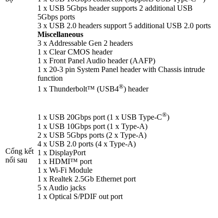
1 x USB 5Gbps header supports 2 additional USB
5Gbps ports
3 x USB 2.0 headers support 5 additional USB 2.0 ports
Miscellaneous
3 x Addressable Gen 2 headers
1 x Clear CMOS header
1 x Front Panel Audio header (AAFP)
1 x 20-3 pin System Panel header with Chassis intrude
function
®
1 x Thunderbolt™ (USB4
) header
®
1 x USB 20Gbps port (1 x USB Type-C
)
1 x USB 10Gbps port (1 x Type-A)
2 x USB 5Gbps ports (2 x Type-A)
4 x USB 2.0 ports (4 x Type-A)
Cổng kết
1 x DisplayPort
nối sau
1 x HDMI™ port
1 x Wi-Fi Module
1 x Realtek 2.5Gb Ethernet port
5 x Audio jacks
1 x Optical S/PDIF out port