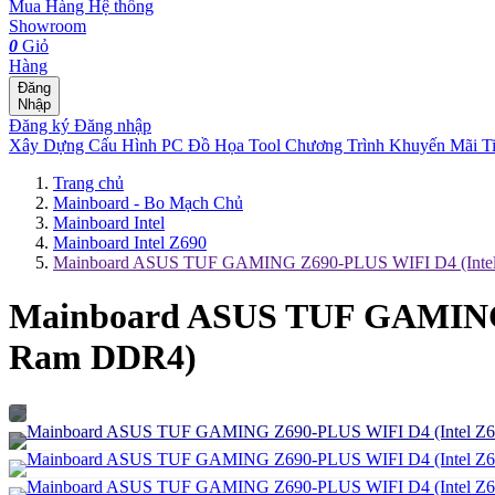
Mua Hàng
Hệ thống
Showroom
0
Giỏ
Hàng
Đăng
Nhập
Đăng ký
Đăng nhập
Xây Dựng Cấu Hình
PC Đồ Họa Tool
Chương Trình Khuyến Mãi
T
Trang chủ
Mainboard - Bo Mạch Chủ
Mainboard Intel
Mainboard Intel Z690
Mainboard ASUS TUF GAMING Z690-PLUS WIFI D4 (Intel 
Mainboard ASUS TUF GAMING Z
Ram DDR4)