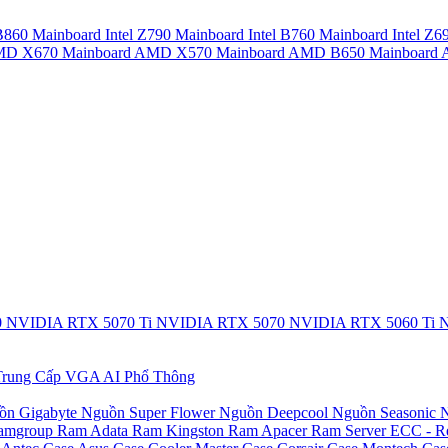
 B860
Mainboard Intel Z790
Mainboard Intel B760
Mainboard Intel Z6
AMD X670
Mainboard AMD X570
Mainboard AMD B650
Mainboar
0
NVIDIA RTX 5070 Ti
NVIDIA RTX 5070
NVIDIA RTX 5060 Ti
N
rung Cấp
VGA AI Phổ Thông
ồn Gigabyte
Nguồn Super Flower
Nguồn Deepcool
Nguồn Seasonic
N
amgroup
Ram Adata
Ram Kingston
Ram Apacer
Ram Server ECC - R