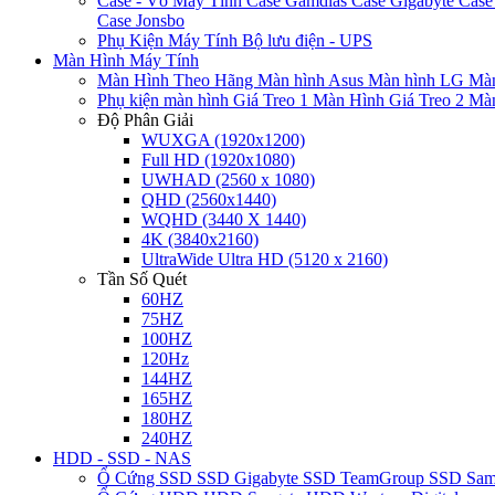
Case - Vỏ Máy Tính
Case Gamdias
Case Gigabyte
Case
Case Jonsbo
Phụ Kiện Máy Tính
Bộ lưu điện - UPS
Màn Hình Máy Tính
Màn Hình Theo Hãng
Màn hình Asus
Màn hình LG
Màn
Phụ kiện màn hình
Giá Treo 1 Màn Hình
Giá Treo 2 Mà
Độ Phân Giải
WUXGA (1920x1200)
Full HD (1920x1080)
UWHAD (2560 x 1080)
QHD (2560x1440)
WQHD (3440 X 1440)
4K (3840x2160)
UltraWide Ultra HD (5120 x 2160)
Tần Số Quét
60HZ
75HZ
100HZ
120Hz
144HZ
165HZ
180HZ
240HZ
HDD - SSD - NAS
Ổ Cứng SSD
SSD Gigabyte
SSD TeamGroup
SSD Sa