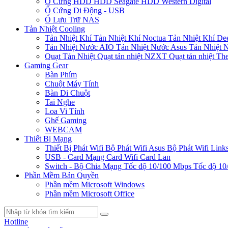
Ổ Cứng HDD
HDD Seagate
HDD Western Digital
Ổ Cứng Di Động - USB
Ổ Lưu Trữ NAS
Tản Nhiệt Cooling
Tản Nhiệt Khí
Tản Nhiệt Khí Noctua
Tản Nhiệt Khí De
Tản Nhiệt Nước AIO
Tản Nhiệt Nước Asus
Tản Nhiệt 
Quạt Tản Nhiệt
Quạt tản nhiệt NZXT
Quạt tản nhiệt Th
Gaming Gear
Bàn Phím
Chuột Máy Tính
Bàn Di Chuột
Tai Nghe
Loa Vi Tính
Ghế Gaming
WEBCAM
Thiết Bị Mạng
Thiết Bị Phát Wifi
Bộ Phát Wifi Asus
Bộ Phát Wifi Link
USB - Card Mạng
Card Wifi
Card Lan
Switch - Bộ Chia Mạng
Tốc độ 10/100 Mbps
Tốc độ 10
Phần Mềm Bản Quyền
Phần mềm Microsoft Windows
Phần mềm Microsoft Office
Hotline