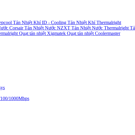
epcool
Tản Nhiệt Khí ID - Cooling
Tản Nhiệt Khí Thermalright
Nước Corsair
Tản Nhiệt Nước NZXT
Tản Nhiệt Nước Thermalright
Tả
ermalright
Quạt tản nhiệt Xigmatek
Quạt tản nhiệt Coolermaster
sys
/100/1000Mbps