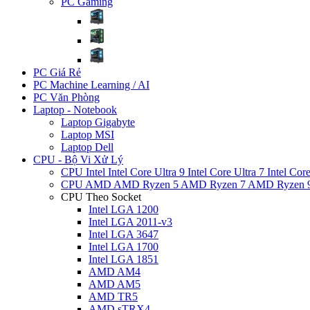
PC Gaming
PC Giá Rẻ
PC Machine Learning / AI
PC Văn Phòng
Laptop - Notebook
Laptop Gigabyte
Laptop MSI
Laptop Dell
CPU - Bộ Vi Xử Lý
CPU Intel
Intel Core Ultra 9
Intel Core Ultra 7
Intel Cor
CPU AMD
AMD Ryzen 5
AMD Ryzen 7
AMD Ryzen 
CPU Theo Socket
Intel LGA 1200
Intel LGA 2011-v3
Intel LGA 3647
Intel LGA 1700
Intel LGA 1851
AMD AM4
AMD AM5
AMD TR5
AMD sTRX4