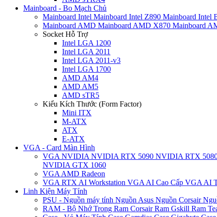
Mainboard - Bo Mạch Chủ
Mainboard Intel
Mainboard Intel Z890
Mainboard Intel
Mainboard AMD
Mainboard AMD X870
Mainboard 
Socket Hỗ Trợ
Intel LGA 1200
Intel LGA 2011
Intel LGA 2011-v3
Intel LGA 1700
AMD AM4
AMD AM5
AMD sTR5
Kiểu Kích Thước (Form Factor)
Mini ITX
M-ATX
ATX
E-ATX
VGA - Card Màn Hình
VGA NVIDIA
NVIDIA RTX 5090
NVIDIA RTX 508
NVIDIA GTX 1060
VGA AMD Radeon
VGA RTX AI Workstation
VGA AI Cao Cấp
VGA AI T
Linh Kiện Máy Tính
PSU - Nguồn máy tính
Nguồn Asus
Nguồn Corsair
Ngu
RAM - Bộ Nhớ Trong
Ram Corsair
Ram Gskill
Ram Te