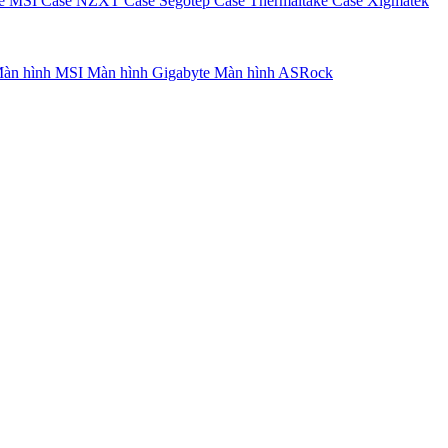
e MSI
Case NZXT
Case Segotep
Case Thermaltake
Case Xigmatek
àn hình MSI
Màn hình Gigabyte
Màn hình ASRock