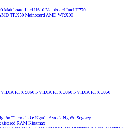
90
Mainboard Intel H610
Mainboard Intel H770
d AMD TRX50
Mainboard AMD WRX90
VIDIA RTX 5060
NVIDIA RTX 3060
NVIDIA RTX 3050
guồn Thermaltake
Nguồn Asrock
Nguồn Segotep
egistered
RAM Kingmax