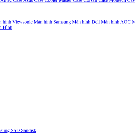
 Antec
Case Asus
Case Cooler Master
Case Corsair
Case Montech
Cas
 hình Viewsonic
Màn hình Samsung
Màn hình Dell
Màn hình AOC
M
n Hình
msung
SSD Sandisk