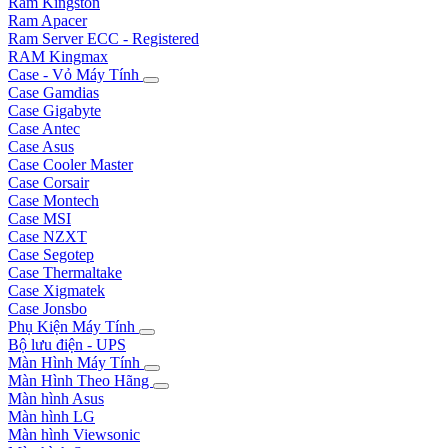
Ram Kingston
Ram Apacer
Ram Server ECC - Registered
RAM Kingmax
Case - Vỏ Máy Tính
Case Gamdias
Case Gigabyte
Case Antec
Case Asus
Case Cooler Master
Case Corsair
Case Montech
Case MSI
Case NZXT
Case Segotep
Case Thermaltake
Case Xigmatek
Case Jonsbo
Phụ Kiện Máy Tính
Bộ lưu điện - UPS
Màn Hình Máy Tính
Màn Hình Theo Hãng
Màn hình Asus
Màn hình LG
Màn hình Viewsonic