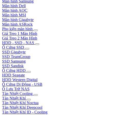
Màn hình Samsung
Màn hình Dell
Màn hình AOC
Màn hình MSI
Màn hình Gigabyte
Màn hình ASRock
Phụ kiện màn hình
Giá Treo 1 Màn Hình
Giá Treo 2 Màn Hình
HDD - SSD - NAS
Ổ Cứng SSD
SSD Gigabyte
SSD TeamGroup
SSD Samsung
SSD Sandisk
Ổ Cứng HDD
HDD Seagate
HDD Western Digital
Ổ Cứng Di Động - USB
Ổ Lưu Trữ NAS
Tản Nhiệt Cooling
Tản Nhiệt Khí
Tản Nhiệt Khí Noctua
Tản Nhiệt Khí Deepcool
Tản Nhiệt Khí ID - Cooling