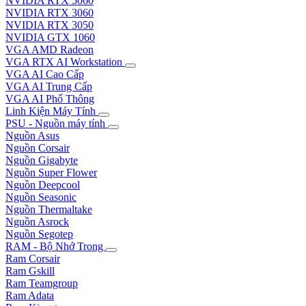
NVIDIA RTX 5060
NVIDIA RTX 3060
NVIDIA RTX 3050
NVIDIA GTX 1060
VGA AMD Radeon
VGA RTX AI Workstation
VGA AI Cao Cấp
VGA AI Trung Cấp
VGA AI Phổ Thông
Linh Kiện Máy Tính
PSU - Nguồn máy tính
Nguồn Asus
Nguồn Corsair
Nguồn Gigabyte
Nguồn Super Flower
Nguồn Deepcool
Nguồn Seasonic
Nguồn Thermaltake
Nguồn Asrock
Nguồn Segotep
RAM - Bộ Nhớ Trong
Ram Corsair
Ram Gskill
Ram Teamgroup
Ram Adata