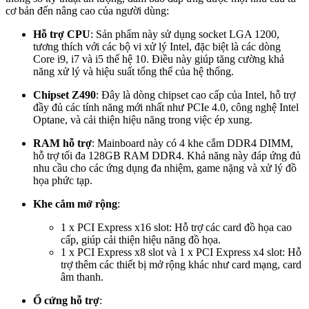
cơ bản đến nâng cao của người dùng:
Hỗ trợ CPU
: Sản phẩm này sử dụng socket LGA 1200,
tương thích với các bộ vi xử lý Intel, đặc biệt là các dòng
Core i9, i7 và i5 thế hệ 10. Điều này giúp tăng cường khả
năng xử lý và hiệu suất tổng thể của hệ thống.
Chipset Z490
: Đây là dòng chipset cao cấp của Intel, hỗ trợ
đầy đủ các tính năng mới nhất như PCIe 4.0, công nghệ Intel
Optane, và cải thiện hiệu năng trong việc ép xung.
RAM hỗ trợ
: Mainboard này có 4 khe cắm DDR4 DIMM,
hỗ trợ tối đa 128GB RAM DDR4. Khả năng này đáp ứng đủ
nhu cầu cho các ứng dụng đa nhiệm, game nặng và xử lý đồ
họa phức tạp.
Khe cắm mở rộng
:
1 x PCI Express x16 slot: Hỗ trợ các card đồ họa cao
cấp, giúp cải thiện hiệu năng đồ họa.
1 x PCI Express x8 slot và 1 x PCI Express x4 slot: Hỗ
trợ thêm các thiết bị mở rộng khác như card mạng, card
âm thanh.
Ổ cứng hỗ trợ
: