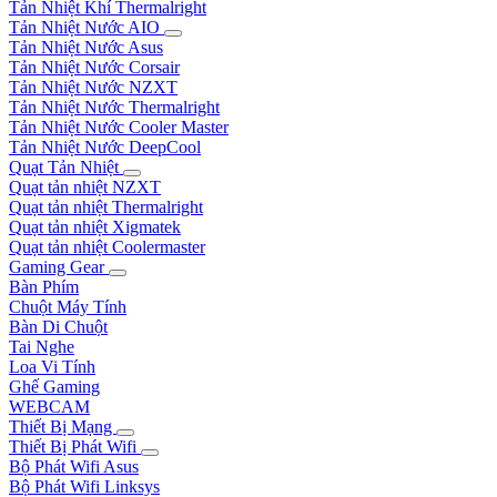
Tản Nhiệt Khí Thermalright
Tản Nhiệt Nước AIO
Tản Nhiệt Nước Asus
Tản Nhiệt Nước Corsair
Tản Nhiệt Nước NZXT
Tản Nhiệt Nước Thermalright
Tản Nhiệt Nước Cooler Master
Tản Nhiệt Nước DeepCool
Quạt Tản Nhiệt
Quạt tản nhiệt NZXT
Quạt tản nhiệt Thermalright
Quạt tản nhiệt Xigmatek
Quạt tản nhiệt Coolermaster
Gaming Gear
Bàn Phím
Chuột Máy Tính
Bàn Di Chuột
Tai Nghe
Loa Vi Tính
Ghế Gaming
WEBCAM
Thiết Bị Mạng
Thiết Bị Phát Wifi
Bộ Phát Wifi Asus
Bộ Phát Wifi Linksys