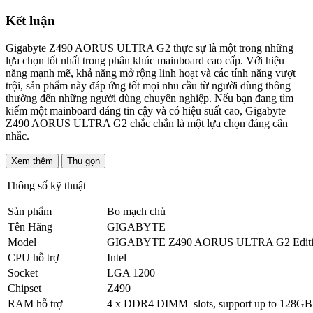
Kết luận
Gigabyte Z490 AORUS ULTRA G2 thực sự là một trong những
lựa chọn tốt nhất trong phân khúc mainboard cao cấp. Với hiệu
năng mạnh mẽ, khả năng mở rộng linh hoạt và các tính năng vượt
trội, sản phẩm này đáp ứng tốt mọi nhu cầu từ người dùng thông
thường đến những người dùng chuyên nghiệp. Nếu bạn đang tìm
kiếm một mainboard đáng tin cậy và có hiệu suất cao, Gigabyte
Z490 AORUS ULTRA G2 chắc chắn là một lựa chọn đáng cân
nhắc.
Xem thêm
Thu gọn
Thông số kỹ thuật
Sản phẩm
Bo mạch chủ
Tên Hãng
GIGABYTE
Model
GIGABYTE Z490 AORUS ULTRA G2 Editi
CPU hỗ trợ
Intel
Socket
LGA 1200
Chipset
Z490
RAM hỗ trợ
4 x DDR4 DIMM slots, support up to 128