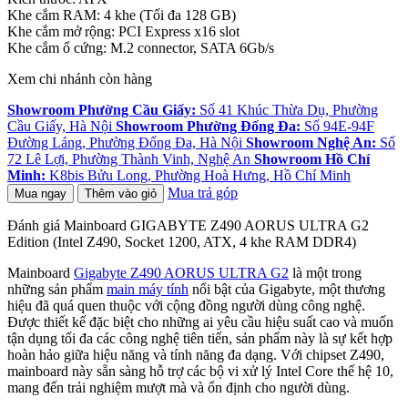
Khe cắm RAM: 4 khe (Tối đa 128 GB)
Khe cắm mở rộng: PCI Express x16 slot
Khe cắm ổ cứng: M.2 connector, SATA 6Gb/s
Xem chi nhánh còn hàng
Showroom Phường Cầu Giấy:
Số 41 Khúc Thừa Dụ, Phường
Cầu Giấy, Hà Nội
Showroom Phường Đống Đa:
Số 94E-94F
Đường Láng, Phường Đống Đa, Hà Nội
Showroom Nghệ An:
Số
72 Lê Lợi, Phường Thành Vinh, Nghệ An
Showroom Hồ Chí
Minh:
K8bis Bửu Long, Phường Hoà Hưng, Hồ Chí Minh
Mua trả góp
Mua ngay
Thêm vào giỏ
Đánh giá Mainboard GIGABYTE Z490 AORUS ULTRA G2
Edition (Intel Z490, Socket 1200, ATX, 4 khe RAM DDR4)
Mainboard
Gigabyte Z490 AORUS ULTRA G2
là một trong
những sản phẩm
main máy tính
nổi bật của Gigabyte, một thương
hiệu đã quá quen thuộc với cộng đồng người dùng công nghệ.
Được thiết kế đặc biệt cho những ai yêu cầu hiệu suất cao và muốn
tận dụng tối đa các công nghệ tiên tiến, sản phẩm này là sự kết hợp
hoàn hảo giữa hiệu năng và tính năng đa dạng. Với chipset Z490,
mainboard này sẵn sàng hỗ trợ các bộ vi xử lý Intel Core thế hệ 10,
mang đến trải nghiệm mượt mà và ổn định cho người dùng.