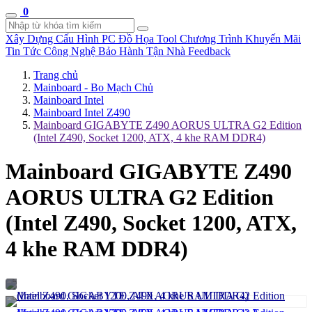
0
Xây Dựng Cấu Hình
PC Đồ Họa Tool
Chương Trình Khuyến Mãi
Tin Tức Công Nghệ
Bảo Hành Tận Nhà
Feedback
Trang chủ
Mainboard - Bo Mạch Chủ
Mainboard Intel
Mainboard Intel Z490
Mainboard GIGABYTE Z490 AORUS ULTRA G2 Edition
(Intel Z490, Socket 1200, ATX, 4 khe RAM DDR4)
Mainboard GIGABYTE Z490
AORUS ULTRA G2 Edition
(Intel Z490, Socket 1200, ATX,
4 khe RAM DDR4)