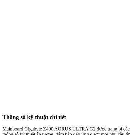
Thông số kỹ thuật chi tiết
Mainboard Gigabyte Z490 AORUS ULTRA G2 được trang bị các
thông số kỹ thuật ấn tượng, đảm bảo đáp ứng được mọi nhu cầu từ