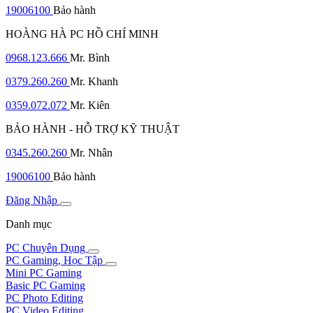
19006100
Bảo hành
HOÀNG HÀ PC HỒ CHÍ MINH
0968.123.666
Mr. Bình
0379.260.260
Mr. Khanh
0359.072.072
Mr. Kiên
BẢO HÀNH - HỖ TRỢ KỸ THUẬT
0345.260.260
Mr. Nhân
19006100
Bảo hành
Đăng Nhập
Danh mục
PC Chuyên Dụng
PC Gaming, Học Tập
Mini PC Gaming
Basic PC Gaming
PC Photo Editing
PC Video Editing