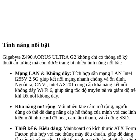
Tính năng nổi bật
Gigabyte Z490 AORUS ULTRA G2 không chỉ có thông số kỹ
thuật ấn tượng mà còn được trang bị nhiều tính năng nổi bật:
Mạng LAN & Không dây
: Tích hợp sẵn mạng LAN Intel
i255V 2.5G giúp kết nối mạng nhanh chóng và ổn định.
Ngoài ra, CNVi, Intel AX201 cung cấp khả năng kết nối
không dây Wi-Fi 6, giúp tăng tốc độ truyền tải và giảm độ trễ
khi kết nối không dây.
Khả năng mở rộng
: Với nhiều khe cắm mở rộng, người
dùng có thể dễ dàng nâng cấp hệ thống của mình với các linh
kiện mới như card đồ họa, card âm thanh, và ổ cứng SSD.
Thiết kế & Kiểu dáng
: Mainboard có kích thước ATX Form
Factor, phù hợp với các thùng máy tiêu chuẩn, giúp dễ dàng
lắp ráp và nâng cấp. Thiết kế mạnh mẽ với tản nhiệt lớn, giúp