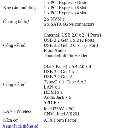
1 x PCI Express x16 slot
Khe cắm mở rộng
1 x PCI Express x8 slot
1 x PCI Express x4 slot
2 x NVM.e
Ổ cứng hỗ trợ
6 x SATA 6Gb/s connectors
(Internal) USB 2.0 x 2 (4 Ports)
USB 3.2 Gen 1 x 2 (2 Ports)
Cổng kết nối
USB 3.2 Gen 2 C x 1 (1 Port)
Front Audio
Thunderbolt Pin Header
(Back Panel) USB 2.0 x 4
USB 3.2 Gen1 x 2
USB 3.2 Gen 2
Type-C x 1, Type A x 3
Cổng kết nối
LAN x 1
HDMI x 1
Audio Jack x 6
SPDIF x 1
Intel i255V 2.5G
LAN / Wireless
CNVi, Intel AX201
Kích cỡ
ATX Form Factor
Xem tất cả thông số