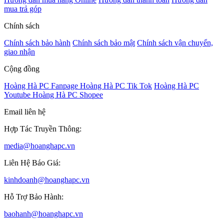
mua trả góp
Chính sách
Chính sách bảo hành
Chính sách bảo mật
Chính sách vận chuyển,
giao nhận
Cộng đồng
Hoàng Hà PC Fanpage
Hoàng Hà PC Tik Tok
Hoàng Hà PC
Youtube
Hoàng Hà PC Shopee
Email liên hệ
Hợp Tác Truyền Thông:
media@hoanghapc.vn
Liên Hệ Báo Giá:
kinhdoanh@hoanghapc.vn
Hỗ Trợ Bảo Hành:
baohanh@hoanghapc.vn