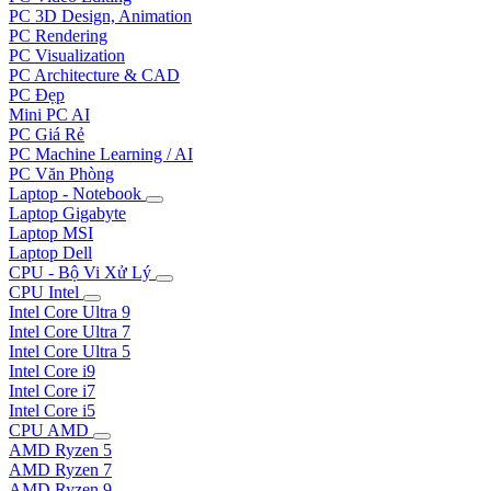
PC 3D Design, Animation
PC Rendering
PC Visualization
PC Architecture & CAD
PC Đẹp
Mini PC AI
PC Giá Rẻ
PC Machine Learning / AI
PC Văn Phòng
Laptop - Notebook
Laptop Gigabyte
Laptop MSI
Laptop Dell
CPU - Bộ Vi Xử Lý
CPU Intel
Intel Core Ultra 9
Intel Core Ultra 7
Intel Core Ultra 5
Intel Core i9
Intel Core i7
Intel Core i5
CPU AMD
AMD Ryzen 5
AMD Ryzen 7
AMD Ryzen 9