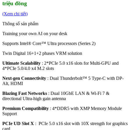
triệu đồng
(Xem chi tiết)
Thông số sản phẩm
Training your own AI on your desk
Supports Intel® Core™ Ultra processors (Series 2)
Twin Digital 16+1+2 phases VRM solution
Ultimate Scalability​
: 2*PCIe 5.0 x16 slots for Multi-GPU and
4*PCIe 5.0/4.0 x4 M.2 slots
Next-gen Connectivity
: Dual Thunderbolt™ 5 Type-C with DP-
Alt, HDMI
Blazing Fast Networks
: Dual 10GbE LAN & Wi-Fi 7 &
directional Ultra-high gain antenna
Premium Compatibility
: 4*DDR5 with XMP Memory Module
Support
PCIe UD Slot X
: PCIe 5.0 x16 slot with 10X strength for graphics
card