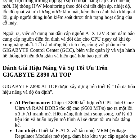
kỳ tiện lợi trong trường hợp gặp sự cố hoặc nâng cấp CPU thế hệ
mới. Hệ thống H/W Monitoring theo dõi chi tiết điện áp, nhiệt độ,
tốc độ quạt và lưu lượng nước làm mát, kèm theo cảnh báo khi quạt
lỗi, giúp người dùng luôn kiểm soát được tình trạng hoạt động của
cỗ máy.
Ngoài ra, việc sử dụng hai đầu cấp nguồn ATX 12V 8-pin đảm bảo
cung cấp nguồn điện ổn định và dồi dào cho CPU ngay cả khi ép
xung nặng nhất. Tất cả những tiện ích này, cùng với phần mềm
GIGABYTE Control Center (GCC), biến việc quản lý và vận hành
hệ thống trở nên đơn giản và hiệu quả hơn bao giờ hết.
Đánh Giá Hiệu Năng Và Sự Tối Ưu Trên
GIGABYTE Z890 AI TOP
GIGABYTE Z890 AI TOP được xây dựng trên triết lý "Tối đa hóa
hiệu năng và độ ổn định".
AI Performance:
Chipset Z890 kết hợp với CPU Intel Core
Ultra và RAM DDR5 tốc độ cao (9500 MT/s) tạo ra một lõi
xử lý AI mạnh mẽ. Hiệu năng tính toán song song, xử lý dữ
liệu lớn và huấn luyện mô hình AI sẽ được tối ưu hóa đáng
kể.
Tản nhiệt:
Thiết kế E-ATX với tản nhiệt VRM (Voltage
Regulator Module) mở rộng, đảm bảo khu vực cấp nguồn cho