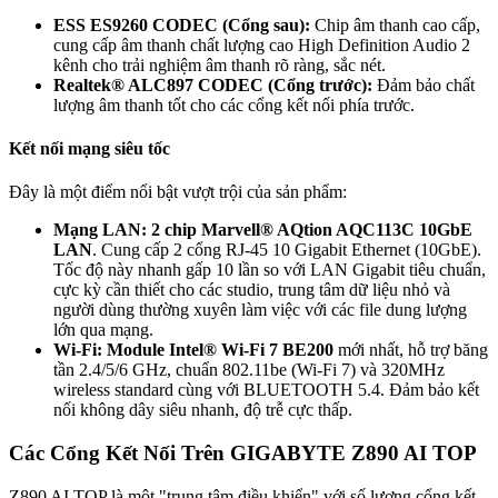
ESS ES9260 CODEC (Cổng sau):
Chip âm thanh cao cấp,
cung cấp âm thanh chất lượng cao High Definition Audio 2
kênh cho trải nghiệm âm thanh rõ ràng, sắc nét.
Realtek® ALC897 CODEC (Cổng trước):
Đảm bảo chất
lượng âm thanh tốt cho các cổng kết nối phía trước.
Kết nối mạng siêu tốc
Đây là một điểm nổi bật vượt trội của sản phẩm:
Mạng LAN: 2 chip Marvell® AQtion AQC113C 10GbE
LAN
. Cung cấp 2 cổng RJ-45 10 Gigabit Ethernet (10GbE).
Tốc độ này nhanh gấp 10 lần so với LAN Gigabit tiêu chuẩn,
cực kỳ cần thiết cho các studio, trung tâm dữ liệu nhỏ và
người dùng thường xuyên làm việc với các file dung lượng
lớn qua mạng.
Wi-Fi: Module Intel® Wi-Fi 7 BE200
mới nhất, hỗ trợ băng
tần 2.4/5/6 GHz, chuẩn 802.11be (Wi-Fi 7) và 320MHz
wireless standard cùng với BLUETOOTH 5.4. Đảm bảo kết
nối không dây siêu nhanh, độ trễ cực thấp.
Các Cổng Kết Nối Trên GIGABYTE Z890 AI TOP
Z890 AI TOP là một "trung tâm điều khiển" với số lượng cổng kết