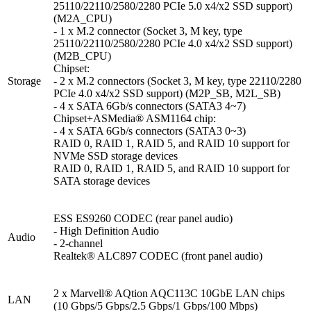
25110/22110/2580/2280 PCIe 5.0 x4/x2 SSD support)
(M2A_CPU)
- 1 x M.2 connector (Socket 3, M key, type
25110/22110/2580/2280 PCIe 4.0 x4/x2 SSD support)
(M2B_CPU)
Chipset:
Storage
- 2 x M.2 connectors (Socket 3, M key, type 22110/2280
PCIe 4.0 x4/x2 SSD support) (M2P_SB, M2L_SB)
- 4 x SATA 6Gb/s connectors (SATA3 4~7)
Chipset+ASMedia® ASM1164 chip:
- 4 x SATA 6Gb/s connectors (SATA3 0~3)
RAID 0, RAID 1, RAID 5, and RAID 10 support for
NVMe SSD storage devices
RAID 0, RAID 1, RAID 5, and RAID 10 support for
SATA storage devices
ESS ES9260 CODEC (rear panel audio)
- High Definition Audio
Audio
- 2-channel
Realtek® ALC897 CODEC (front panel audio)
2 x Marvell® AQtion AQC113C 10GbE LAN chips
LAN
(10 Gbps/5 Gbps/2.5 Gbps/1 Gbps/100 Mbps)