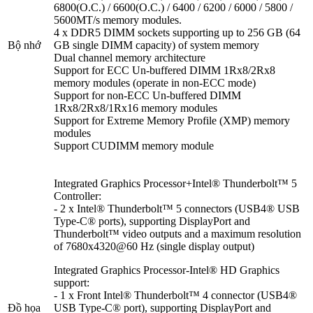
6800(O.C.) / 6600(O.C.) / 6400 / 6200 / 6000 / 5800 /
5600MT/s memory modules.
4 x DDR5 DIMM sockets supporting up to 256 GB (64
Bộ nhớ
GB single DIMM capacity) of system memory
Dual channel memory architecture
Support for ECC Un-buffered DIMM 1Rx8/2Rx8
memory modules (operate in non-ECC mode)
Support for non-ECC Un-buffered DIMM
1Rx8/2Rx8/1Rx16 memory modules
Support for Extreme Memory Profile (XMP) memory
modules
Support CUDIMM memory module
Integrated Graphics Processor+Intel® Thunderbolt™ 5
Controller:
- 2 x Intel® Thunderbolt™ 5 connectors (USB4® USB
Type-C® ports), supporting DisplayPort and
Thunderbolt™ video outputs and a maximum resolution
of 7680x4320@60 Hz (single display output)
Integrated Graphics Processor-Intel® HD Graphics
support:
- 1 x Front Intel® Thunderbolt™ 4 connector (USB4®
Đồ họa
USB Type-C® port), supporting DisplayPort and