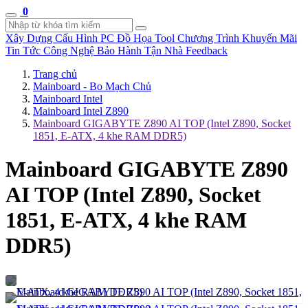
0
Xây Dựng Cấu Hình
PC Đồ Họa Tool
Chương Trình Khuyến Mãi
Tin Tức Công Nghệ
Bảo Hành Tận Nhà
Feedback
Trang chủ
Mainboard - Bo Mạch Chủ
Mainboard Intel
Mainboard Intel Z890
Mainboard GIGABYTE Z890 AI TOP (Intel Z890, Socket
1851, E-ATX, 4 khe RAM DDR5)
Mainboard GIGABYTE Z890
AI TOP (Intel Z890, Socket
1851, E-ATX, 4 khe RAM
DDR5)