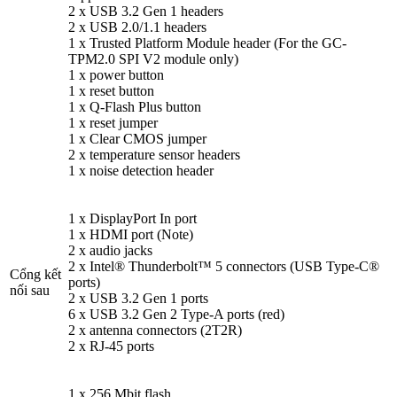
2 x USB 3.2 Gen 1 headers
2 x USB 2.0/1.1 headers
1 x Trusted Platform Module header (For the GC-
TPM2.0 SPI V2 module only)
1 x power button
1 x reset button
1 x Q-Flash Plus button
1 x reset jumper
1 x Clear CMOS jumper
2 x temperature sensor headers
1 x noise detection header
1 x DisplayPort In port
1 x HDMI port (Note)
2 x audio jacks
2 x Intel® Thunderbolt™ 5 connectors (USB Type-C®
Cổng kết
ports)
nối sau
2 x USB 3.2 Gen 1 ports
6 x USB 3.2 Gen 2 Type-A ports (red)
2 x antenna connectors (2T2R)
2 x RJ-45 ports
1 x 256 Mbit flash