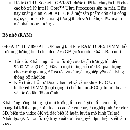
Hỗ trợ CPU: Socket LGA1851, được thiết kế chuyên biệt cho
các bộ xử lý Intel® Core™ Ultra Processors sắp ra mắt. Điều
này khẳng định Z890 AI TOP là một sản phẩm đón đầu công
nghệ, đảm bảo khả năng tương thích với thế hệ CPU mạnh
mẽ nhất trong tương lai.
Bộ nhớ (RAM)
GIGABYTE Z890 AI TOP trang bị 4 khe RAM DDR5 DIMM, hỗ
trợ dung lượng tối đa lên đến 256 GB (với module 64 GB/thanh).
Tốc độ: Khả năng hỗ trợ tốc độ cực kỳ ấn tượng, lên đến
9500 MT/s (O.C.). Đây là một thông số cực kỳ quan trọng
cho các ứng dụng AI và tác vụ chuyên nghiệp yêu cầu băng
thông bộ nhớ lớn.
Kiến trúc: Hỗ trợ Dual Channel và cả module ECC Un-
buffered DIMM (hoạt động ở chế độ non-ECC), tối ưu hóa cả
về tốc độ lẫn độ ổn định.
Khả năng băng thông bộ nhớ khổng lồ này là yếu tố then chốt,
mang lại lợi thế quyết định cho các tác vụ chuyên nghiệp như render
3D, biên tập video 8K và đặc biệt là huấn luyện mô hình Trí tuệ
Nhân tạo (AI), nơi tốc độ truy xuất dữ liệu quyết định hiệu suất làm
việc.