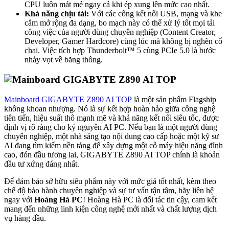
CPU luôn mát mẻ ngay cả khi ép xung lên mức cao nhất.
Khả năng chịu tải:
Với các cổng kết nối USB, mạng và khe
cắm mở rộng đa dạng, bo mạch này có thể xử lý tốt mọi tải
công việc của người dùng chuyên nghiệp (Content Creator,
Developer, Gamer Hardcore) cùng lúc mà không bị nghẽn cổ
chai. Việc tích hợp Thunderbolt™ 5 cùng PCIe 5.0 là bước
nhảy vọt về băng thông.
Mainboard GIGABYTE Z890 AI TOP
là một sản phẩm Flagship
không khoan nhượng. Nó là sự kết hợp hoàn hảo giữa công nghệ
tiên tiến, hiệu suất thô mạnh mẽ và khả năng kết nối siêu tốc, được
định vị rõ ràng cho kỷ nguyên AI PC. Nếu bạn là một người dùng
chuyên nghiệp, một nhà sáng tạo nội dung cao cấp hoặc một kỹ sư
AI đang tìm kiếm nền tảng để xây dựng một cỗ máy hiệu năng đỉnh
cao, đón đầu tương lai, GIGABYTE Z890 AI TOP chính là khoản
đầu tư xứng đáng nhất.
Để đảm bảo sở hữu siêu phẩm này với mức giá tốt nhất, kèm theo
chế độ bảo hành chuyên nghiệp và sự tư vấn tận tâm, hãy liên hệ
ngay với
Hoàng Hà PC
! Hoàng Hà PC là đối tác tin cậy, cam kết
mang đến những linh kiện công nghệ mới nhất và chất lượng dịch
vụ hàng đầu.