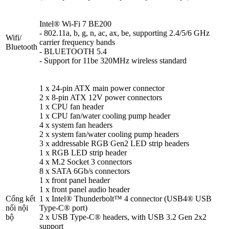
Intel® Wi-Fi 7 BE200
- 802.11a, b, g, n, ac, ax, be, supporting 2.4/5/6 GHz
Wifi/
carrier frequency bands
Bluetooth
- BLUETOOTH 5.4
- Support for 11be 320MHz wireless standard
1 x 24-pin ATX main power connector
2 x 8-pin ATX 12V power connectors
1 x CPU fan header
1 x CPU fan/water cooling pump header
4 x system fan headers
2 x system fan/water cooling pump headers
3 x addressable RGB Gen2 LED strip headers
1 x RGB LED strip header
4 x M.2 Socket 3 connectors
8 x SATA 6Gb/s connectors
1 x front panel header
1 x front panel audio header
Cổng kết
1 x Intel® Thunderbolt™ 4 connector (USB4® USB
nối nội
Type-C® port)
bộ
2 x USB Type-C® headers, with USB 3.2 Gen 2x2
support