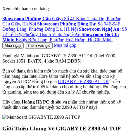
Xem chi nhánh còn hàng
Showroom Phường Cầu Giấy:
Số 41 Khúc Thừa Dụ, Phường
Cầu Giấy, Hà Nội
Showroom Phường Đống Đa:
Số 94E-94F
Đường Láng, Phường Đống Đa, Hà Nội
Showroom Nghệ An:
Số
72 Lê Lợi, Phường Thành Vinh, Nghệ An
Showroom Hồ Chí
Minh:
K8bis Bửu Long, Phường Hoà Hưng, Hồ Chí Minh
Mua trả góp
Mua ngay
Thêm vào giỏ
Đánh giá Mainboard GIGABYTE Z890 AI TOP (Intel Z890,
Socket 1851, E-ATX, 4 khe RAM DDR5)
Bạn có đang tìm kiếm một bo mạch chủ đủ sức khai thác toàn bộ
tiềm năng của Intel Core Ultra thế hệ mới và sẵn sàng cho kỷ
nguyên AI PC? Đừng bỏ qua
GIGABYTE Z890 AI TOP
- nền
tảng cao cấp được thiết kế dành cho những hệ thống hiệu năng cao,
từ gaming, sáng tạo nội dung đến xử lý AI chuyên nghiệp.
Hãy cùng
Hoàng Hà PC
đi sâu và phân tích những thông số kỹ
thuật đỉnh cao làm nên tuyệt tác Z890 AI TOP này!
Giới Thiệu Chung Về GIGABYTE Z890 AI TOP