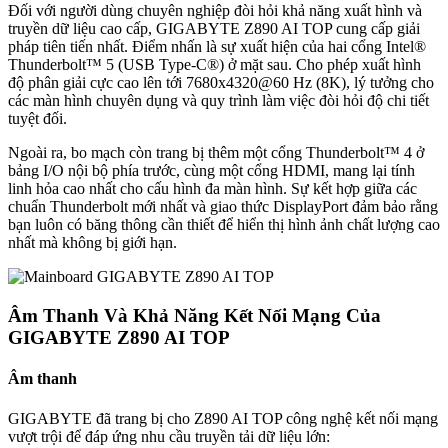
Đối với người dùng chuyên nghiệp đòi hỏi khả năng xuất hình và
truyền dữ liệu cao cấp, GIGABYTE Z890 AI TOP cung cấp giải
pháp tiên tiến nhất. Điểm nhấn là sự xuất hiện của hai cổng Intel®
Thunderbolt™ 5 (USB Type-C®) ở mặt sau. Cho phép xuất hình
độ phân giải cực cao lên tới 7680x4320@60 Hz (8K), lý tưởng cho
các màn hình chuyên dụng và quy trình làm việc đòi hỏi độ chi tiết
tuyệt đối.
Ngoài ra, bo mạch còn trang bị thêm một cổng Thunderbolt™ 4 ở
bảng I/O nội bộ phía trước, cùng một cổng HDMI, mang lại tính
linh hỏa cao nhất cho cấu hình đa màn hình. Sự kết hợp giữa các
chuẩn Thunderbolt mới nhất và giao thức DisplayPort đảm bảo rằng
bạn luôn có băng thông cần thiết để hiển thị hình ảnh chất lượng cao
nhất mà không bị giới hạn.
Âm Thanh Và Khả Năng Kết Nối Mạng Của
GIGABYTE Z890 AI TOP
Âm thanh
GIGABYTE đã trang bị cho Z890 AI TOP công nghệ kết nối mạng
vượt trội để đáp ứng nhu cầu truyền tải dữ liệu lớn: