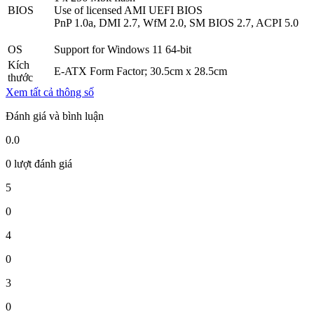
BIOS
Use of licensed AMI UEFI BIOS
PnP 1.0a, DMI 2.7, WfM 2.0, SM BIOS 2.7, ACPI 5.0
OS
Support for Windows 11 64-bit
Kích
E-ATX Form Factor; 30.5cm x 28.5cm
thước
Xem tất cả thông số
Đánh giá và bình luận
0.0
0 lượt đánh giá
5
0
4
0
3
0