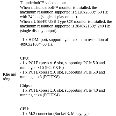
Thunderbolt™ video outputs
When a Thunderbolt™ monitor is installed, the
maximum resolution supported is 5120x2880@60 Hz
with 24 bpp (single display output).
When a USB4® USB Type-C® monitor is installed, the
maximum resolution supported is 3840x2160@240 Hz
(single display output).
- 1 x HDMI port, supporting a maximum resolution of
4096x2160@60 Hz
CPU:
- 1 x PCI Express x16 slot, supporting PCIe 5.0 and
running at x16 (PCIEX16)
- 1 x PCI Express x16 slot, supporting PCIe 5.0 and
Khe mở
running at x8 (PCIEX8)
rộng
Chipset:
- 1 x PCI Express x16 slot, supporting PCIe 4.0 and
running at x4 (PCIEX4)
CPU:
- 1 x M.2 connector (Socket 3, M key, type