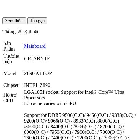
Xem thêm
Thu gọn
Thông số kỹ thuật
Sản
Mainboard
Phẩm
Thương
GIGABYTE
hiệu
Model
Z890 AI TOP
Chipset
INTEL Z890
LGA1851 socket: Support for Intel® Core™ Ultra
Hỗ trợ
Processors
CPU
L3 cache varies with CPU
Support for DDR5 9500(O.C)/ 9466(O.C) / 9333(O.C) /
9200(O.C)/ 9066(O.C) / 8933(O.C) /8800(O.C)
/8600(O.C) / 8400(O.C) /8266(O.C) / 8200(O.C) /
8000(O.C) / 7950(O.C) / 7900(O.C) / 7800(O.C) /
7600(O.C.) / 7400(O.C.) / 7200(O.C.) / 7000(O.C.) /