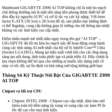
Mainboard GIGABYTE Z890 AI TOP không chỉ là một bo mạch
chủ thông thường mà là một nền tảng tiên phong được thiết kế để
đón đầu kỷ nguyên AI PC và xử lý tác vụ cực kỳ nặng. Với form
factor E-ATX (30.5cm x 28.5cm) đồ sộ, sản phẩm này khẳng định
vị thế flagship, cung cấp không gian lý tưởng cho hệ thống tản nhiệt
khủng và các linh kiện cao cấp nhất.
Điểm nhấn mạnh mẽ nhất nằm ngay trong tên gọi "AI TOP" –
GIGABYTE đã tối ưu hóa bo mạch này để hoạt động song hành
cùng các tính năng AI mới nhất của bộ xử lý Intel® Core™ Ultra
(Socket LGA1851). Mang lại hiệu suất vượt trội cho các ứng dụng
sáng tạo nội dung, tính toán phức tạp và phát triển AI. Đây chính là
lựa chọn không thể bỏ qua cho những ai muốn xây dựng một cỗ
máy có tốc độ, sự ổn định và khả năng mở rộng không giới hạn.
Thông Số Kỹ Thuật Nổi Bật Của GIGABYTE Z890
AI TOP
Chipset và Hỗ trợ CPU
Chipset: INTEL Z890 - Chipset cao cấp nhất, đảm bảo mở
khóa toàn bộ tiềm năng ép xung và cung cấp các lane PCIe
tốc độ cao cho mọi linh kiện.