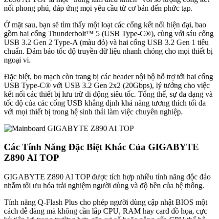
nối phong phú, đáp ứng mọi yêu cầu từ cơ bản đến phức tạp.
Ở mặt sau, bạn sẽ tìm thấy một loạt các cổng kết nối hiện đại, bao
gồm hai cổng Thunderbolt™ 5 (USB Type-C®), cùng với sáu cổng
USB 3.2 Gen 2 Type-A (màu đỏ) và hai cổng USB 3.2 Gen 1 tiêu
chuẩn. Đảm bảo tốc độ truyền dữ liệu nhanh chóng cho mọi thiết bị
ngoại vi.
Đặc biệt, bo mạch còn trang bị các header nội bộ hỗ trợ tới hai cổng
USB Type-C® với USB 3.2 Gen 2x2 (20Gbps), lý tưởng cho việc
kết nối các thiết bị lưu trữ di động siêu tốc. Tổng thể, sự đa dạng và
tốc độ của các cổng USB khẳng định khả năng tương thích tối đa
với mọi thiết bị trong hệ sinh thái làm việc chuyên nghiệp.
Các Tính Năng Đặc Biệt Khác Của GIGABYTE
Z890 AI TOP
GIGABYTE Z890 AI TOP được tích hợp nhiều tính năng độc đáo
nhằm tối ưu hóa trải nghiệm người dùng và độ bền của hệ thống.
Tính năng Q-Flash Plus cho phép người dùng cập nhật BIOS một
cách dễ dàng mà không cần lắp CPU, RAM hay card đồ họa, cực