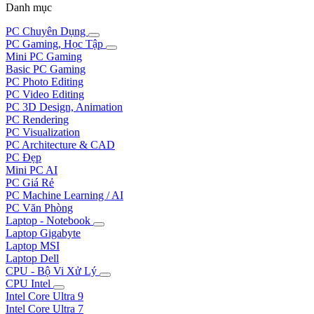
Danh mục
PC Chuyên Dụng
PC Gaming, Học Tập
Mini PC Gaming
Basic PC Gaming
PC Photo Editing
PC Video Editing
PC 3D Design, Animation
PC Rendering
PC Visualization
PC Architecture & CAD
PC Đẹp
Mini PC AI
PC Giá Rẻ
PC Machine Learning / AI
PC Văn Phòng
Laptop - Notebook
Laptop Gigabyte
Laptop MSI
Laptop Dell
CPU - Bộ Vi Xử Lý
CPU Intel
Intel Core Ultra 9
Intel Core Ultra 7