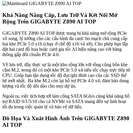
Khả Năng Nâng Cấp, Lưu Trữ Và Kết Nối Mở
Rộng Trên GIGABYTE Z890 AI TOP
GIGABYTE Z890 AI TOP được trang bị khả năng mở rộng PCIe
vô song, lý tưởng cho các cấu hình đa card: bo mạch chủ cung cấp
hai khe PCIe 5.0 x16 (chạy ở chế độ x16 và x8). Cho phép bạn lắp
đặt hai card đồ họa hoặc card gia tốc AI hiệu năng cao với băng
thông gấp đôi chuẩn PCIe 4.0.
Về lưu trữ, đây thực sự là một kho rộng lớn với tổng cộng bốn khe
cắm M.2, trong đó có một khe PCIe 5.0 x4 siêu tốc chạy trực tiếp từ
CPU. Giúp bạn tận dụng tốc độ đọc/ghi đỉnh cao của các SSD thế
hệ mới nhất. Ba khe M.2 còn lại hỗ trợ PCIe 4.0 x4, đảm bảo dung
lượng và tốc độ dồi dào cho mọi dự án.
Ngoài ra, việc tích hợp tới tám cổng SATA 6Gb/s cùng khả năng hỗ
trợ RAID 0/1/5/10 cho cả NVMe và SATA mang đến sự linh hoạt
tối đa trong việc quản lý và bảo vệ dữ liệu.
Đồ Họa Và Xuất Hình Ảnh Trên GIGABYTE Z890
AI TOP