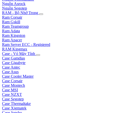
Nguồn Asrock
Nguồn Segotep
RAM - Bộ Nhớ Trong
Ram Corsair
Ram Gskill
Ram Teamgroup
Ram Adata
Ram Kingston
Ram Apacer
Ram Server ECC - Registered
RAM Kingmax
Case - Vỏ Máy Tính
Case Gamdias
Case Gigabyte
Case Antec
Case Asus
Case Cooler Master
Case Corsair
Case Montech
Case MSI
Case NZXT
Case Segotep
Case Thermaltake
Case Xigmatek
Case Jonsbo