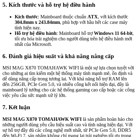
5. Kích thước và hỗ trợ hệ điều hành
Kích thước
: Mainboard thuộc chuẩn
ATX
, với kích thước
304.8mm x 243.84mm
, phù hợp với hầu hết các case máy
tính hiện nay.
Hỗ trợ hệ điều hành
: Mainboard hỗ trợ
Windows 11 64-bit
,
tối ưu hóa trải nghiệm cho người dùng trên hệ điều hành mới
nhất của Microsoft.
6. Đánh giá hiệu suất và khả năng nâng cấp
MSI MAG X870 TOMAHAWK WIFI là một sự lựa chọn tuyệt vời
cho những ai tìm kiếm một hệ thống máy tính mạnh mẽ, ổn định và
dễ dàng nâng cấp trong tương lai. Với khả năng hỗ trợ RAM lên
đến 256GB, PCIe Gen 5.0, và nhiều cổng kết nối hiện đại, đây là
mainboard lý tưởng cho các hệ thống gaming cao cấp hoặc các công
việc yêu cầu sức mạnh xử lý lớn.
7. Kết luận
MSI MAG X870 TOMAHAWK WIFI
là sản phẩm hoàn hảo cho
những người dùng yêu cầu hiệu suất cao và tính năng hiện đại. Với
sự hỗ trợ đầy đủ các công nghệ mới nhất, từ PCIe Gen 5.0, DDR5
đến Wi-Fi 7, sản phẩm không chỉ mang lại trải nghiệm tối ưu trong