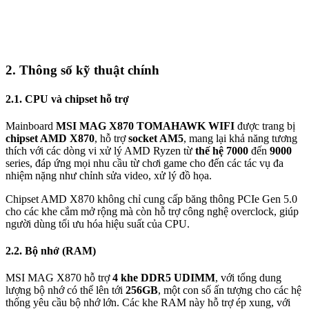
2. Thông số kỹ thuật chính
2.1. CPU và chipset hỗ trợ
Mainboard
MSI MAG X870 TOMAHAWK WIFI
được trang bị
chipset AMD X870
, hỗ trợ
socket AM5
, mang lại khả năng tương
thích với các dòng vi xử lý AMD Ryzen từ
thế hệ 7000
đến
9000
series, đáp ứng mọi nhu cầu từ chơi game cho đến các tác vụ đa
nhiệm nặng như chỉnh sửa video, xử lý đồ họa.
Chipset AMD X870 không chỉ cung cấp băng thông PCIe Gen 5.0
cho các khe cắm mở rộng mà còn hỗ trợ công nghệ overclock, giúp
người dùng tối ưu hóa hiệu suất của CPU.
2.2. Bộ nhớ (RAM)
MSI MAG X870 hỗ trợ
4 khe DDR5 UDIMM
, với tổng dung
lượng bộ nhớ có thể lên tới
256GB
, một con số ấn tượng cho các hệ
thống yêu cầu bộ nhớ lớn. Các khe RAM này hỗ trợ ép xung, với