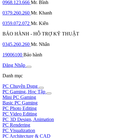
0968.123.666
Mr. Bình
0379.260.260
Mr. Khanh
0359.072.072
Mr. Kiên
BẢO HÀNH - HỖ TRỢ KỸ THUẬT
0345.260.260
Mr. Nhân
19006100
Bảo hành
Đăng Nhập
Danh mục
PC Chuyên Dụng
PC Gaming, Học Tập
Mini PC Gaming
Basic PC Gaming
PC Photo Editing
PC Video Editing
PC 3D Design, Animation
PC Rendering
PC Visualization
PC Architecture & CAD