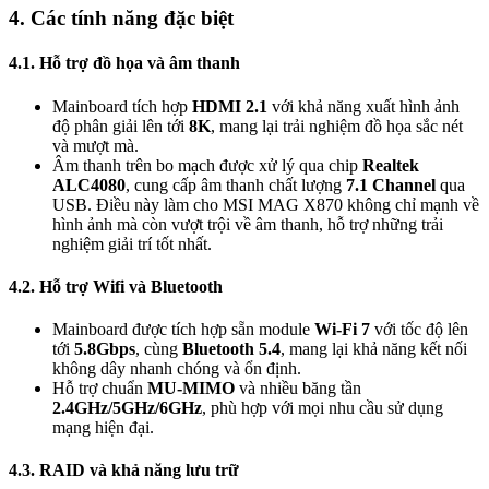
4. Các tính năng đặc biệt
4.1. Hỗ trợ đồ họa và âm thanh
Mainboard tích hợp
HDMI 2.1
với khả năng xuất hình ảnh
độ phân giải lên tới
8K
, mang lại trải nghiệm đồ họa sắc nét
và mượt mà.
Âm thanh trên bo mạch được xử lý qua chip
Realtek
ALC4080
, cung cấp âm thanh chất lượng
7.1 Channel
qua
USB. Điều này làm cho MSI MAG X870 không chỉ mạnh về
hình ảnh mà còn vượt trội về âm thanh, hỗ trợ những trải
nghiệm giải trí tốt nhất.
4.2. Hỗ trợ Wifi và Bluetooth
Mainboard được tích hợp sẵn module
Wi-Fi 7
với tốc độ lên
tới
5.8Gbps
, cùng
Bluetooth 5.4
, mang lại khả năng kết nối
không dây nhanh chóng và ổn định.
Hỗ trợ chuẩn
MU-MIMO
và nhiều băng tần
2.4GHz/5GHz/6GHz
, phù hợp với mọi nhu cầu sử dụng
mạng hiện đại.
4.3. RAID và khả năng lưu trữ