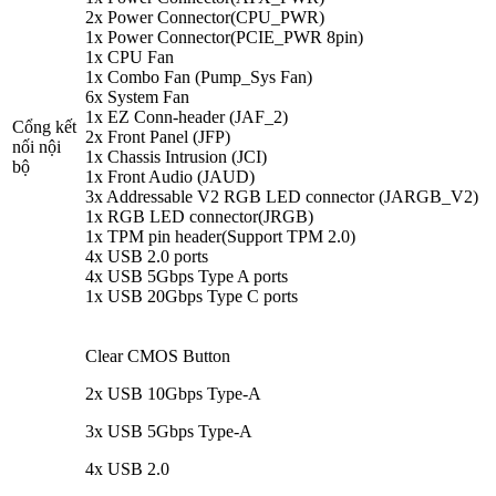
2x Power Connector(CPU_PWR)
1x Power Connector(PCIE_PWR 8pin)
1x CPU Fan
1x Combo Fan (Pump_Sys Fan)
6x System Fan
1x EZ Conn-header (JAF_2)
Cổng kết
2x Front Panel (JFP)
nối nội
1x Chassis Intrusion (JCI)
bộ
1x Front Audio (JAUD)
3x Addressable V2 RGB LED connector (JARGB_V2)
1x RGB LED connector(JRGB)
1x TPM pin header(Support TPM 2.0)
4x USB 2.0 ports
4x USB 5Gbps Type A ports
1x USB 20Gbps Type C ports
Clear CMOS Button
2x USB 10Gbps Type-A
3x USB 5Gbps Type-A
4x USB 2.0