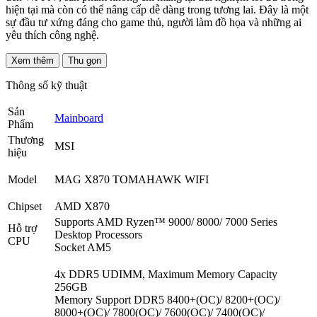
hiện tại mà còn có thể nâng cấp dễ dàng trong tương lai. Đây là một
sự đầu tư xứng đáng cho game thủ, người làm đồ họa và những ai
yêu thích công nghệ.
Xem thêm
Thu gọn
Thông số kỹ thuật
Sản
Mainboard
Phẩm
Thương
MSI
hiệu
Model
MAG X870 TOMAHAWK WIFI
Chipset
AMD X870
Supports AMD Ryzen™ 9000/ 8000/ 7000 Series
Hỗ trợ
Desktop Processors
CPU
Socket AM5
4x DDR5 UDIMM, Maximum Memory Capacity
256GB
Memory Support DDR5 8400+(OC)/ 8200+(OC)/
8000+(OC)/ 7800(OC)/ 7600(OC)/ 7400(OC)/