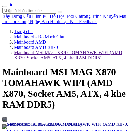
0
Xây Dựng Cấu Hình
PC Đồ Họa Tool
Chương Trình Khuyến Mãi
Tin Tức Công Nghệ
Bảo Hành Tận Nhà
Feedback
Trang chủ
Mainboard - Bo Mạch Chủ
Mainboard AMD
Mainboard AMD X870
Mainboard MSI MAG X870 TOMAHAWK WIFI (AMD
X870, Socket AM5, ATX, 4 khe RAM DDR5)
Mainboard MSI MAG X870
TOMAHAWK WIFI (AMD
X870, Socket AM5, ATX, 4 khe
RAM DDR5)