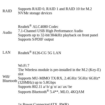
Supports RAID 0, RAID 1 and RAID 10 for M.2
RAID
NVMe storage devices
®
Realtek
ALC4080 Codec
7.1-Channel USB High Performance Audio
Audio
Supports up to 32-bit/384kHz playback on front panel
Supports S/PDIF output
®
LAN
Realtek
8126-CG 5G LAN
Wi-Fi 7
The Wireless module is pre-installed in the M.2 (Key-E)
slot
Wifi/
Supports MU-MIMO TX/RX, 2.4GHz/ 5GHz/ 6GHz*
Bluetooth
(320MHz) up to 5.8Gbps
Supports 802.11 a/ b/ g/ n/ ac/ ax/ be
®
Supports Bluetooth
5.4**, MLO, 4KQAM
1x Power Connector(ATX_PWR)