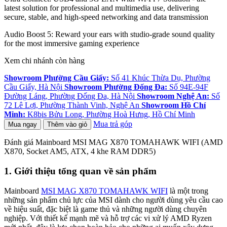
latest solution for professional and multimedia use, delivering
secure, stable, and high-speed networking and data transmission
Audio Boost 5: Reward your ears with studio-grade sound quality
for the most immersive gaming experience
Xem chi nhánh còn hàng
Showroom Phường Cầu Giấy:
Số 41 Khúc Thừa Dụ, Phường
Cầu Giấy, Hà Nội
Showroom Phường Đống Đa:
Số 94E-94F
Đường Láng, Phường Đống Đa, Hà Nội
Showroom Nghệ An:
Số
72 Lê Lợi, Phường Thành Vinh, Nghệ An
Showroom Hồ Chí
Minh:
K8bis Bửu Long, Phường Hoà Hưng, Hồ Chí Minh
Mua trả góp
Mua ngay
Thêm vào giỏ
Đánh giá Mainboard MSI MAG X870 TOMAHAWK WIFI (AMD
X870, Socket AM5, ATX, 4 khe RAM DDR5)
1. Giới thiệu tổng quan về sản phẩm
Mainboard
MSI MAG X870 TOMAHAWK WIFI
là một trong
những sản phẩm chủ lực của MSI dành cho người dùng yêu cầu cao
về hiệu suất, đặc biệt là game thủ và những người dùng chuyên
nghiệp. Với thiết kế mạnh mẽ và hỗ trợ các vi xử lý AMD Ryzen