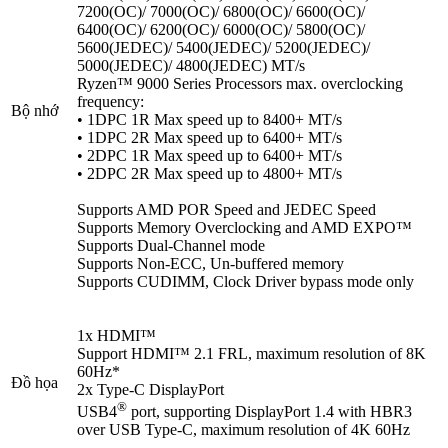
7200(OC)/ 7000(OC)/ 6800(OC)/ 6600(OC)/
6400(OC)/ 6200(OC)/ 6000(OC)/ 5800(OC)/
5600(JEDEC)/ 5400(JEDEC)/ 5200(JEDEC)/
5000(JEDEC)/ 4800(JEDEC) MT/s
Ryzen™ 9000 Series Processors max. overclocking
frequency:
Bộ nhớ
• 1DPC 1R Max speed up to 8400+ MT/s
• 1DPC 2R Max speed up to 6400+ MT/s
• 2DPC 1R Max speed up to 6400+ MT/s
• 2DPC 2R Max speed up to 4800+ MT/s
Supports AMD POR Speed and JEDEC Speed
Supports Memory Overclocking and AMD EXPO™
Supports Dual-Channel mode
Supports Non-ECC, Un-buffered memory
Supports CUDIMM, Clock Driver bypass mode only
1x HDMI™
Support HDMI™ 2.1 FRL, maximum resolution of 8K
60Hz*
Đồ họa
2x Type-C DisplayPort
®
USB4
port, supporting DisplayPort 1.4 with HBR3
over USB Type-C, maximum resolution of 4K 60Hz