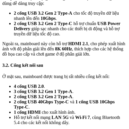
dùng dễ dàng truy cập:
2 cổng USB 3.2 Gen 2 Type-A
cho tốc độ truyền dữ liệu
nhanh lên đến
10Gbps
.
2 cổng USB 3.2 Gen 2 Type-C
hỗ trợ chuẩn
USB Power
Delivery
giúp sạc nhanh cho các thiết bị di động và hỗ trợ
truyền dữ liệu tốc độ cao.
Ngoài ra, mainboard này còn hỗ trợ
HDMI 2.1
, cho phép xuất hình
ảnh với độ phân giải lên đến
8K 60Hz
, thích hợp cho các hệ thống
đồ họa cao cấp và chơi game ở độ phân giải lớn.
3.2. Cổng kết nối sau
Ở mặt sau, mainboard được trang bị rất nhiều cổng kết nối:
4 cổng USB 2.0
.
3 cổng USB 3.2 Gen 1 Type-A
.
2 cổng USB 3.2 Gen 2 Type-A
.
2 cổng USB 40Gbps Type-C
và
1 cổng USB 10Gbps
Type-C
.
1 cổng HDMI
cho xuất hình ảnh.
Hỗ trợ kết nối mạng
LAN 5G
và
Wi-Fi 7
, cùng Bluetooth
5.4 cho các kết nối không dây.