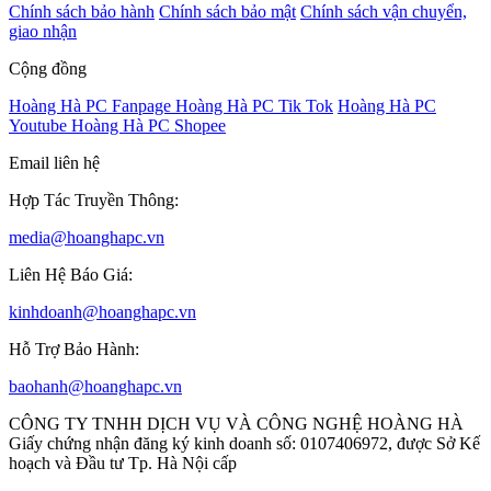
Chính sách bảo hành
Chính sách bảo mật
Chính sách vận chuyển,
giao nhận
Cộng đồng
Hoàng Hà PC Fanpage
Hoàng Hà PC Tik Tok
Hoàng Hà PC
Youtube
Hoàng Hà PC Shopee
Email liên hệ
Hợp Tác Truyền Thông:
media@hoanghapc.vn
Liên Hệ Báo Giá:
kinhdoanh@hoanghapc.vn
Hỗ Trợ Bảo Hành:
baohanh@hoanghapc.vn
CÔNG TY TNHH DỊCH VỤ VÀ CÔNG NGHỆ HOÀNG HÀ
Giấy chứng nhận đăng ký kinh doanh số: 0107406972, được Sở Kế
hoạch và Đầu tư Tp. Hà Nội cấp