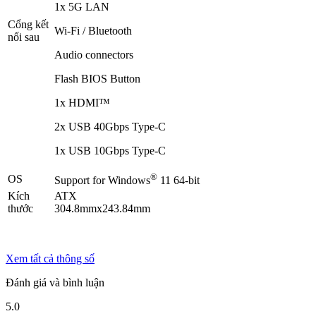
1x 5G LAN
Cổng kết
Wi-Fi / Bluetooth
nối sau
Audio connectors
Flash BIOS Button
1x HDMI™
2x USB 40Gbps Type-C
1x USB 10Gbps Type-C
®
OS
Support for Windows
11 64-bit
Kích
ATX
thước
304.8mmx243.84mm
Xem tất cả thông số
Đánh giá và bình luận
5.0