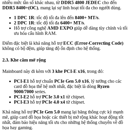
nhiều mức tần số khác nhau, từ
DDR5 4800 JEDEC
cho đến
DDR5 8400+(OC)
, mang lại sự linh hoạt tối đa cho người dùng.
1 DPC 1R
: tốc độ tối đa lên đến
8400+ MT/s
.
2 DPC 1R
: tốc độ tối đa
6400+ MT/s
.
Hỗ trợ công nghệ
AMD EXPO
giúp dễ dàng tùy chỉnh và tối
ưu hóa cấu hình RAM.
Điểm đặc biệt là khả năng hỗ trợ
ECC (Error-Correcting Code)
không có bộ đệm, giúp tăng độ ổn định cho hệ thống.
2.3. Khe cắm mở rộng
Mainboard này đi kèm với
3 khe PCI-E x16
, trong đó:
PCI-E1
hỗ trợ chuẩn
PCIe Gen 5.0 x16
, lý tưởng cho các
card đồ họa thế hệ mới nhất, đặc biệt là dòng
Ryzen
9000/7000
series.
PCI-E2
hỗ trợ
PCIe 3.0 x1
từ chipset.
PCI-E3
hỗ trợ
PCIe 4.0 x4
từ chipset.
Khả năng hỗ trợ
PCIe Gen 5.0
mang lại băng thông cực kỳ mạnh
mẽ, giúp card đồ họa hoặc các thiết bị mở rộng khác hoạt động tốt
nhất, đảm bảo hiệu năng tối ưu cho những hệ thống chuyên về đồ
họa hay gaming.