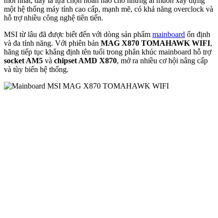
mới nhất, đây là lựa chọn hoàn hảo cho những ai muốn xây dựng
một hệ thống máy tính cao cấp, mạnh mẽ, có khả năng overclock và
hỗ trợ nhiều công nghệ tiên tiến.
MSI từ lâu đã được biết đến với dòng sản phẩm
mainboard
ổn định
và đa tính năng. Với phiên bản
MAG X870 TOMAHAWK WIFI
,
hãng tiếp tục khẳng định tên tuổi trong phân khúc mainboard hỗ trợ
socket AM5
và
chipset AMD X870
, mở ra nhiều cơ hội nâng cấp
và tùy biến hệ thống.