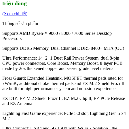
triệu đồng
(Xem chi tiết)
Thông số sản phẩm
Supports AMD Ryzen™ 9000 / 8000 / 7000 Series Desktop
Processors
Supports DDR5 Memory, Dual Channel DDR5 8400+ MT/s (OC)
Ultra Performance: 14+2+1 Duet Rail Power System, dual 8-pin
CPU power connectors, Core Boost, Memory Boost, 8-layer PCB
made by 2oz thickened copper and server-grade level material
Frozr Guard: Extended Heatsink, MOSFET thermal pads rated for
7W/mK, additional choke thermal pads and EZ M.2 Shield Frozr II
are built for high performance system and non-stop experience
EZ DIY: EZ M.2 Shield Frozr II, EZ M.2 Clip II, EZ PCIe Release
and EZ Antenna
Lightning Fast Game experience: PCIe 5.0 slot, Lightning Gen 5 x4
M.2
Ultra Connect: USB4 and 5G LAN with Wi-Fi 7 Solution - the