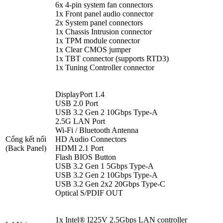
6x 4-pin system fan connectors
1x Front panel audio connector
2x System panel connectors
1x Chassis Intrusion connector
1x TPM module connector
1x Clear CMOS jumper
1x TBT connector (supports RTD3)
1x Tuning Controller connector
DisplayPort 1.4
USB 2.0 Port
USB 3.2 Gen 2 10Gbps Type-A
2.5G LAN Port
Wi-Fi / Bluetooth Antenna
Cổng kết nối
HD Audio Connectors
(Back Panel)
HDMI 2.1 Port
Flash BIOS Button
USB 3.2 Gen 1 5Gbps Type-A
USB 3.2 Gen 2 10Gbps Type-A
USB 3.2 Gen 2x2 20Gbps Type-C
Optical S/PDIF OUT
1x Intel® I225V 2.5Gbps LAN controller