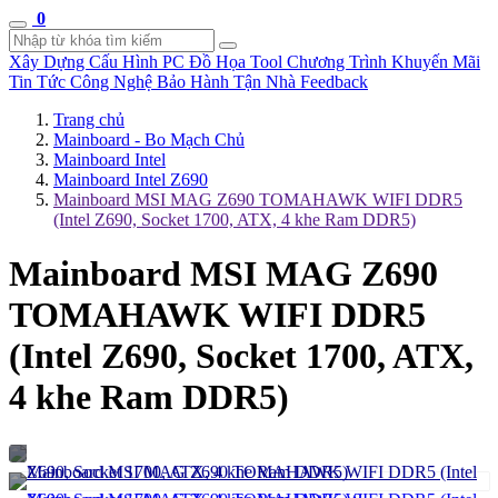
0
Xây Dựng Cấu Hình
PC Đồ Họa Tool
Chương Trình Khuyến Mãi
Tin Tức Công Nghệ
Bảo Hành Tận Nhà
Feedback
Trang chủ
Mainboard - Bo Mạch Chủ
Mainboard Intel
Mainboard Intel Z690
Mainboard MSI MAG Z690 TOMAHAWK WIFI DDR5
(Intel Z690, Socket 1700, ATX, 4 khe Ram DDR5)
Mainboard MSI MAG Z690
TOMAHAWK WIFI DDR5
(Intel Z690, Socket 1700, ATX,
4 khe Ram DDR5)