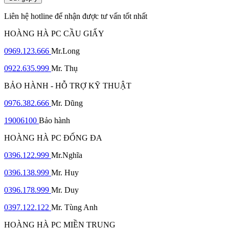
Liên hệ hotline để nhận được tư vấn tốt nhất
HOÀNG HÀ PC CẦU GIẤY
0969.123.666
Mr.Long
0922.635.999
Mr. Thụ
BẢO HÀNH - HỖ TRỢ KỸ THUẬT
0976.382.666
Mr. Dũng
19006100
Bảo hành
HOÀNG HÀ PC ĐỐNG ĐA
0396.122.999
Mr.Nghĩa
0396.138.999
Mr. Huy
0396.178.999
Mr. Duy
0397.122.122
Mr. Tùng Anh
HOÀNG HÀ PC MIỀN TRUNG