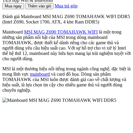
Tích hợp Wifi & Bluetooth
Mua trả góp
Mua ngay
Thêm vào giỏ
Đánh giá Mainboard MSI MAG Z690 TOMAHAWK WIFI DDR5
(Intel Z690, Socket 1700, ATX, 4 khe Ram DDR5)
Mainboard
MSI MAG Z690 TOMAHAWK WIFI
là một trong
những sản phẩm nổi bật của MSI trong dòng mainboard
TOMAHAWK, được thiết kế dành riêng cho các game thủ và
người dùng yêu cầu hiệu suất cao. Với sự hỗ trợ cho vi xử lý Intel
thế hệ thứ 12, mainboard này hứa hẹn mang lại trải nghiệm tuyệt vời
cho người dùng.
MSI là một thương hiệu nổi tiếng trong ngành công nghệ, đặc biệt là
trong lĩnh vực
mainboard
và card đồ họa. Dòng sản phẩm
TOMAHAWK của MSI luôn được đánh giá cao về chất lượng và
hiệu suất, là lựa chọn tin cậy cho nhiều game thủ và người dùng
chuyên nghiệp.