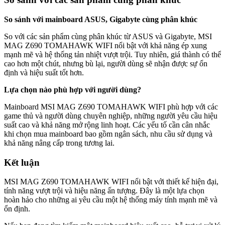
So sánh với mainboard ASUS, Gigabyte cùng phân khúc
So với các sản phẩm cùng phân khúc từ ASUS và Gigabyte, MSI
MAG Z690 TOMAHAWK WIFI nổi bật với khả năng ép xung
mạnh mẽ và hệ thống tản nhiệt vượt trội. Tuy nhiên, giá thành có thể
cao hơn một chút, nhưng bù lại, người dùng sẽ nhận được sự ổn
định và hiệu suất tốt hơn.
Lựa chọn nào phù hợp với người dùng?
Mainboard MSI MAG Z690 TOMAHAWK WIFI phù hợp với các
game thủ và người dùng chuyên nghiệp, những người yêu cầu hiệu
suất cao và khả năng mở rộng linh hoạt. Các yếu tố cần cân nhắc
khi chọn mua mainboard bao gồm ngân sách, nhu cầu sử dụng và
khả năng nâng cấp trong tương lai.
Kết luận
MSI MAG Z690 TOMAHAWK WIFI nổi bật với thiết kế hiện đại,
tính năng vượt trội và hiệu năng ấn tượng. Đây là một lựa chọn
hoàn hảo cho những ai yêu cầu một hệ thống máy tính mạnh mẽ và
ổn định.