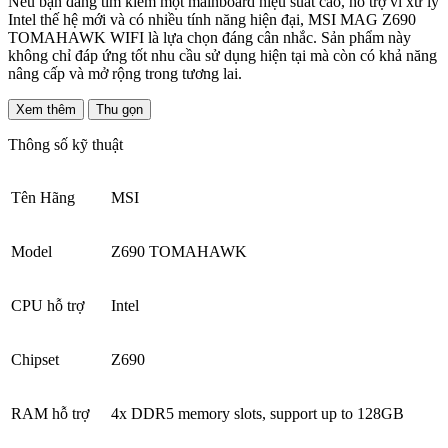
Nếu bạn đang tìm kiếm một mainboard hiệu suất cao, hỗ trợ vi xử lý
Intel thế hệ mới và có nhiều tính năng hiện đại, MSI MAG Z690
TOMAHAWK WIFI là lựa chọn đáng cân nhắc. Sản phẩm này
không chỉ đáp ứng tốt nhu cầu sử dụng hiện tại mà còn có khả năng
nâng cấp và mở rộng trong tương lai.
Xem thêm
Thu gọn
Thông số kỹ thuật
Tên Hãng
MSI
Model
Z690 TOMAHAWK
CPU hỗ trợ
Intel
Chipset
Z690
RAM hỗ trợ
4x DDR5 memory slots, support up to 128GB