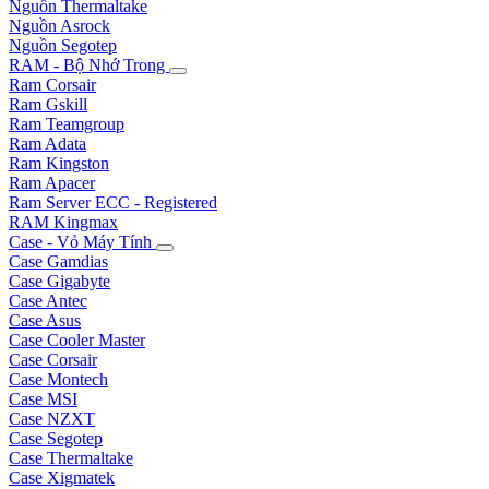
Nguồn Thermaltake
Nguồn Asrock
Nguồn Segotep
RAM - Bộ Nhớ Trong
Ram Corsair
Ram Gskill
Ram Teamgroup
Ram Adata
Ram Kingston
Ram Apacer
Ram Server ECC - Registered
RAM Kingmax
Case - Vỏ Máy Tính
Case Gamdias
Case Gigabyte
Case Antec
Case Asus
Case Cooler Master
Case Corsair
Case Montech
Case MSI
Case NZXT
Case Segotep
Case Thermaltake
Case Xigmatek