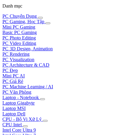
Danh mục
PC Chuyên Dụng
PC Gaming, Học Tập
Mini PC Gaming
Basic PC Gaming
PC Photo Editing
PC Video Editing
PC 3D Design, Animation
PC Rendering
PC Visualization
PC Architecture & CAD
PC Đẹp
Mini PC AI
PC Giá Rẻ
PC Machine Learning / AI
PC Văn Phòng
Laptop - Notebook
Laptop Gigabyte
Laptop MSI
Laptop Dell
CPU - Bộ Vi Xử Lý
CPU Intel
Intel Core Ultra 9