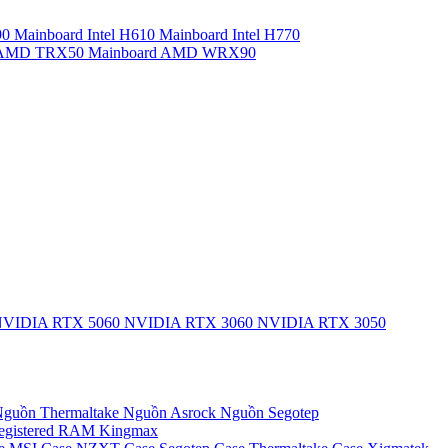
90
Mainboard Intel H610
Mainboard Intel H770
d AMD TRX50
Mainboard AMD WRX90
VIDIA RTX 5060
NVIDIA RTX 3060
NVIDIA RTX 3050
guồn Thermaltake
Nguồn Asrock
Nguồn Segotep
egistered
RAM Kingmax