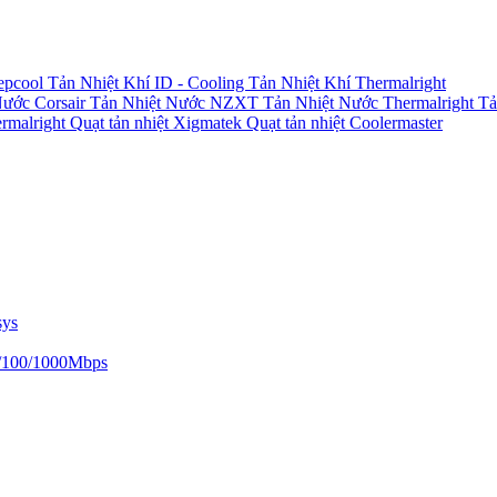
epcool
Tản Nhiệt Khí ID - Cooling
Tản Nhiệt Khí Thermalright
Nước Corsair
Tản Nhiệt Nước NZXT
Tản Nhiệt Nước Thermalright
Tả
ermalright
Quạt tản nhiệt Xigmatek
Quạt tản nhiệt Coolermaster
sys
/100/1000Mbps