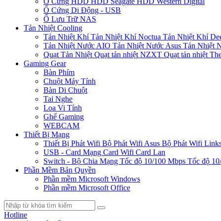
Ổ Cứng HDD
HDD Seagate
HDD Western Digital
Ổ Cứng Di Động - USB
Ổ Lưu Trữ NAS
Tản Nhiệt Cooling
Tản Nhiệt Khí
Tản Nhiệt Khí Noctua
Tản Nhiệt Khí De
Tản Nhiệt Nước AIO
Tản Nhiệt Nước Asus
Tản Nhiệt 
Quạt Tản Nhiệt
Quạt tản nhiệt NZXT
Quạt tản nhiệt Th
Gaming Gear
Bàn Phím
Chuột Máy Tính
Bàn Di Chuột
Tai Nghe
Loa Vi Tính
Ghế Gaming
WEBCAM
Thiết Bị Mạng
Thiết Bị Phát Wifi
Bộ Phát Wifi Asus
Bộ Phát Wifi Link
USB - Card Mạng
Card Wifi
Card Lan
Switch - Bộ Chia Mạng
Tốc độ 10/100 Mbps
Tốc độ 10
Phần Mềm Bản Quyền
Phần mềm Microsoft Windows
Phần mềm Microsoft Office
Hotline