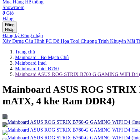
Mua Hàng
Hệ thống
Showroom
0
Giỏ
Hàng
Đăng
Nhập
Đăng ký
Đăng nhập
Xây Dựng Cấu Hình
PC Đồ Họa Tool
Chương Trình Khuyến Mãi
T
Trang chủ
Mainboard - Bo Mạch Chủ
Mainboard Intel
Mainboard Intel B760
Mainboard ASUS ROG STRIX B760-G GAMING WIFI D4 (In
Mainboard ASUS ROG STRIX B
mATX, 4 khe Ram DDR4)