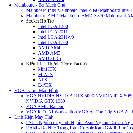
Mainboard - Bo Mạch Chủ
Mainboard Intel
Mainboard Intel Z890
Mainboard Intel
Mainboard AMD
Mainboard AMD X870
Mainboard 
Socket Hỗ Trợ
Intel LGA 1200
Intel LGA 2011
Intel LGA 2011-v3
Intel LGA 1700
AMD AM4
AMD AM5
AMD sTR5
Kiểu Kích Thước (Form Factor)
Mini ITX
M-ATX
ATX
E-ATX
VGA - Card Màn Hình
VGA NVIDIA
NVIDIA RTX 5090
NVIDIA RTX 508
NVIDIA GTX 1060
VGA AMD Radeon
VGA RTX AI Workstation
VGA AI Cao Cấp
VGA AI T
Linh Kiện Máy Tính
PSU - Nguồn máy tính
Nguồn Asus
Nguồn Corsair
Ngu
RAM - Bộ Nhớ Trong
Ram Corsair
Ram Gskill
Ram Te