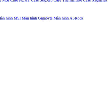
e MSI
Case NZXT
Case Segotep
Case Thermaltake
Case Xigmatek
àn hình MSI
Màn hình Gigabyte
Màn hình ASRock