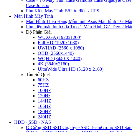
Case - Vỏ Máy Tính
Case Gamdias
Case Gigabyte
Case
Case Jonsbo
Phụ Kiện Máy Tính
Bộ lưu điện - UPS
Màn Hình Máy Tính
Màn Hình Theo Hãng
Màn hình Asus
Màn hình LG
Màn
Phụ kiện màn hình
Giá Treo 1 Màn Hình
Giá Treo 2 Mà
Độ Phân Giải
WUXGA (1920x1200)
Full HD (1920x1080)
UWHAD (2560 x 1080)
QHD (2560x1440)
WQHD (3440 X 1440)
4K (3840x2160)
UltraWide Ultra HD (5120 x 2160)
Tần Số Quét
60HZ
75HZ
100HZ
120Hz
144HZ
165HZ
180HZ
240HZ
HDD - SSD - NAS
Ổ Cứng SSD
SSD Gigabyte
SSD TeamGroup
SSD Sa