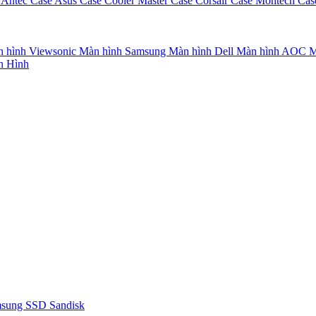
 Antec
Case Asus
Case Cooler Master
Case Corsair
Case Montech
Cas
 hình Viewsonic
Màn hình Samsung
Màn hình Dell
Màn hình AOC
M
n Hình
msung
SSD Sandisk