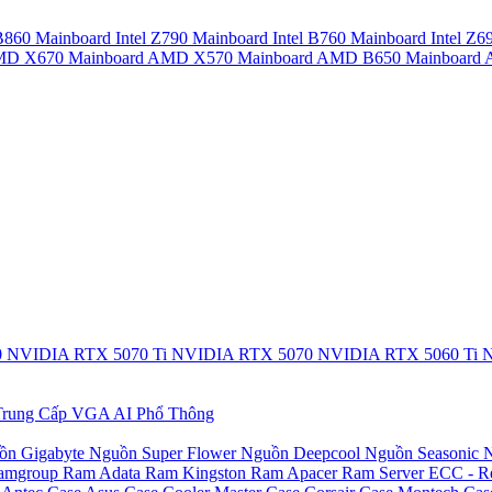
 B860
Mainboard Intel Z790
Mainboard Intel B760
Mainboard Intel Z6
AMD X670
Mainboard AMD X570
Mainboard AMD B650
Mainboar
0
NVIDIA RTX 5070 Ti
NVIDIA RTX 5070
NVIDIA RTX 5060 Ti
N
rung Cấp
VGA AI Phổ Thông
ồn Gigabyte
Nguồn Super Flower
Nguồn Deepcool
Nguồn Seasonic
N
amgroup
Ram Adata
Ram Kingston
Ram Apacer
Ram Server ECC - R