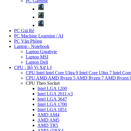
PC Gaming
PC Giá Rẻ
PC Machine Learning / AI
PC Văn Phòng
Laptop - Notebook
Laptop Gigabyte
Laptop MSI
Laptop Dell
CPU - Bộ Vi Xử Lý
CPU Intel
Intel Core Ultra 9
Intel Core Ultra 7
Intel Cor
CPU AMD
AMD Ryzen 5
AMD Ryzen 7
AMD Ryzen 
CPU Theo Socket
Intel LGA 1200
Intel LGA 2011-v3
Intel LGA 3647
Intel LGA 1700
Intel LGA 1851
AMD AM4
AMD AM5
AMD TR5
AMD sTRX4