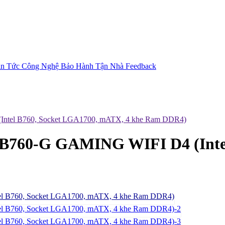
in Tức Công Nghệ
Bảo Hành Tận Nhà
Feedback
tel B760, Socket LGA1700, mATX, 4 khe Ram DDR4)
760-G GAMING WIFI D4 (Intel