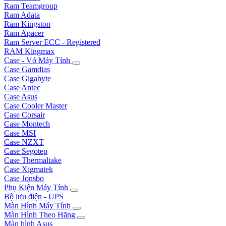
Ram Teamgroup
Ram Adata
Ram Kingston
Ram Apacer
Ram Server ECC - Registered
RAM Kingmax
Case - Vỏ Máy Tính
Case Gamdias
Case Gigabyte
Case Antec
Case Asus
Case Cooler Master
Case Corsair
Case Montech
Case MSI
Case NZXT
Case Segotep
Case Thermaltake
Case Xigmatek
Case Jonsbo
Phụ Kiện Máy Tính
Bộ lưu điện - UPS
Màn Hình Máy Tính
Màn Hình Theo Hãng
Màn hình Asus