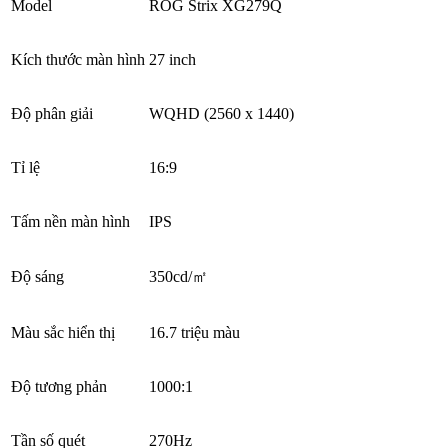
Model
ROG Strix XG279Q
Kích thước màn hình
27 inch
Độ phân giải
WQHD (2560 x 1440)
Tỉ lệ
16:9
Tấm nền màn hình
IPS
Độ sáng
350cd/㎡
Màu sắc hiển thị
16.7 triệu màu
Độ tương phản
1000:1
Tần số quét
270Hz