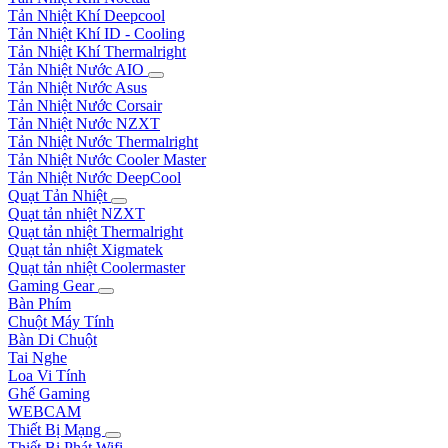
Tản Nhiệt Khí Deepcool
Tản Nhiệt Khí ID - Cooling
Tản Nhiệt Khí Thermalright
Tản Nhiệt Nước AIO
Tản Nhiệt Nước Asus
Tản Nhiệt Nước Corsair
Tản Nhiệt Nước NZXT
Tản Nhiệt Nước Thermalright
Tản Nhiệt Nước Cooler Master
Tản Nhiệt Nước DeepCool
Quạt Tản Nhiệt
Quạt tản nhiệt NZXT
Quạt tản nhiệt Thermalright
Quạt tản nhiệt Xigmatek
Quạt tản nhiệt Coolermaster
Gaming Gear
Bàn Phím
Chuột Máy Tính
Bàn Di Chuột
Tai Nghe
Loa Vi Tính
Ghế Gaming
WEBCAM
Thiết Bị Mạng
Thiết Bị Phát Wifi