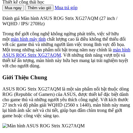
Thiết kế công thái học
Mua trả góp
Mua ngay
Thêm vào giỏ
Đánh giá Màn hình ASUS ROG Strix XG27AQM (27 inch /
WQHD / IPS/ 270Hz)
Trong thế giới công nghệ không ngừng phát triển, việc sở hữu
một
màn hình máy tính
chất lượng cao là điều không thể thiếu đối
với các game thủ và những người làm việc trong lĩnh vực đồ họa.
Một trong những sản phẩm nổi bật trong năm nay chính là
màn hình
ASUS ROG Strix XG27AQM
. Với những tính năng vượt trội và
thiết kế ấn tượng, màn hình này hứa hẹn mang lại trải nghiệm tuyệt
vời cho người dùng.
Giới Thiệu Chung
ASUS ROG Strix XG27AQM là một sản phẩm nổi bật thuộc dòng
ROG (Republic of Gamers) của ASUS, được thiết kế đặc biệt dành
cho game thủ và những người yêu thích công nghệ. Với kích thước
27 inch và độ phân giải WQHD (2560 x 1440), màn hình này mang
lại hình ảnh sắc nét và chi tiết, giúp bạn đắm chìm trong thế giới
game hoặc công việc sáng tạo.