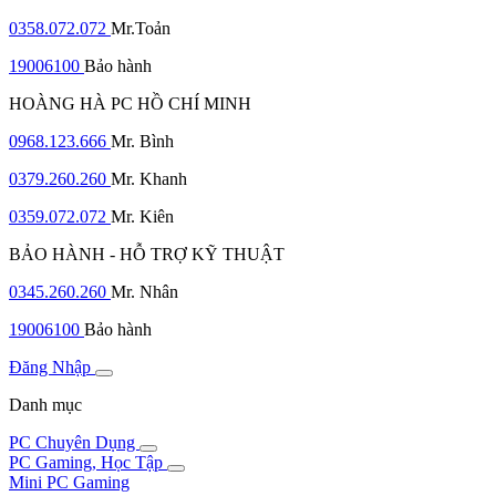
0358.072.072
Mr.Toản
19006100
Bảo hành
HOÀNG HÀ PC HỒ CHÍ MINH
0968.123.666
Mr. Bình
0379.260.260
Mr. Khanh
0359.072.072
Mr. Kiên
BẢO HÀNH - HỖ TRỢ KỸ THUẬT
0345.260.260
Mr. Nhân
19006100
Bảo hành
Đăng Nhập
Danh mục
PC Chuyên Dụng
PC Gaming, Học Tập
Mini PC Gaming