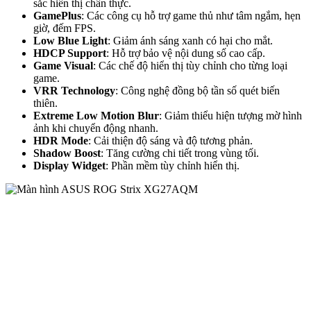
sắc hiển thị chân thực.
GamePlus
: Các công cụ hỗ trợ game thủ như tâm ngắm, hẹn
giờ, đếm FPS.
Low Blue Light
: Giảm ánh sáng xanh có hại cho mắt.
HDCP Support
: Hỗ trợ bảo vệ nội dung số cao cấp.
Game Visual
: Các chế độ hiển thị tùy chỉnh cho từng loại
game.
VRR Technology
: Công nghệ đồng bộ tần số quét biến
thiên.
Extreme Low Motion Blur
: Giảm thiểu hiện tượng mờ hình
ảnh khi chuyển động nhanh.
HDR Mode
: Cải thiện độ sáng và độ tương phản.
Shadow Boost
: Tăng cường chi tiết trong vùng tối.
Display Widget
: Phần mềm tùy chỉnh hiển thị.