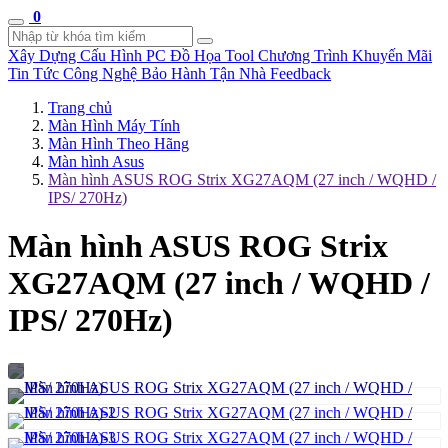
0
Xây Dựng Cấu Hình
PC Đồ Họa Tool
Chương Trình Khuyến Mãi
Tin Tức Công Nghệ
Bảo Hành Tận Nhà
Feedback
Trang chủ
Màn Hình Máy Tính
Màn Hình Theo Hãng
Màn hình Asus
Màn hình ASUS ROG Strix XG27AQM (27 inch / WQHD /
IPS/ 270Hz)
Màn hình ASUS ROG Strix
XG27AQM (27 inch / WQHD /
IPS/ 270Hz)