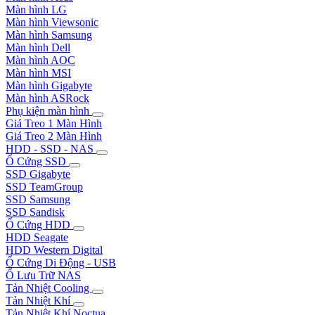
Màn hình LG
Màn hình Viewsonic
Màn hình Samsung
Màn hình Dell
Màn hình AOC
Màn hình MSI
Màn hình Gigabyte
Màn hình ASRock
Phụ kiện màn hình
Giá Treo 1 Màn Hình
Giá Treo 2 Màn Hình
HDD - SSD - NAS
Ổ Cứng SSD
SSD Gigabyte
SSD TeamGroup
SSD Samsung
SSD Sandisk
Ổ Cứng HDD
HDD Seagate
HDD Western Digital
Ổ Cứng Di Động - USB
Ổ Lưu Trữ NAS
Tản Nhiệt Cooling
Tản Nhiệt Khí
Tản Nhiệt Khí Noctua