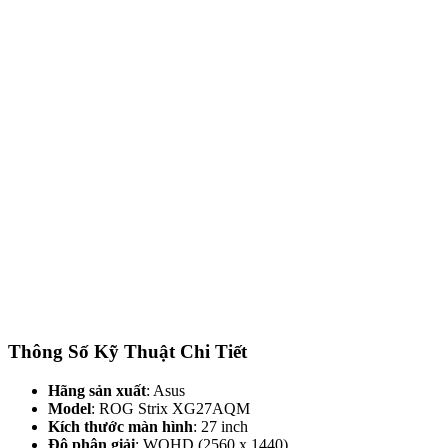
Thông Số Kỹ Thuật Chi Tiết
Hãng sản xuất
: Asus
Model
: ROG Strix XG27AQM
Kích thước màn hình
: 27 inch
Độ phân giải
: WQHD (2560 x 1440)