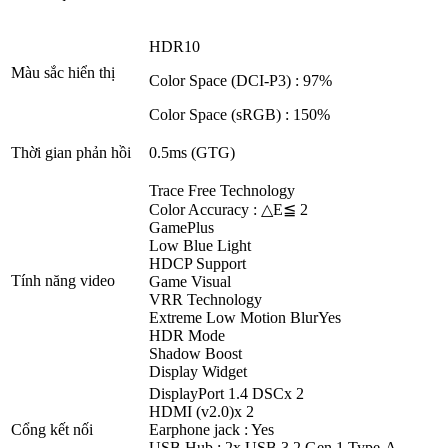
HDR10
Màu sắc hiển thị
Color Space (DCI-P3) :
97%
Color Space (sRGB) :
150%
Thời gian phản hồi
0.5ms (GTG)
Trace Free Technology
Color Accuracy :
△E≦ 2
GamePlus
Low Blue Light
HDCP Support
Tính năng video
Game Visual
VRR Technology
Extreme Low Motion Blur
Yes
HDR Mode
Shadow Boost
Display Widget
DisplayPort 1.4 DSC
x 2
HDMI (v2.0)
x 2
Cổng kết nối
Earphone jack :
Yes
USB Hub :
2x USB 3.2 Gen 1 Type-A