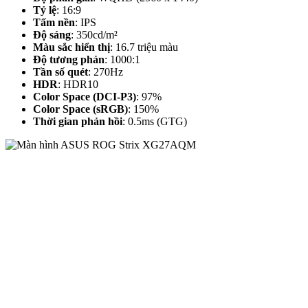
Tỷ lệ
: 16:9
Tấm nền
: IPS
Độ sáng
: 350cd/m²
Màu sắc hiển thị
: 16.7 triệu màu
Độ tương phản
: 1000:1
Tần số quét
: 270Hz
HDR
: HDR10
Color Space (DCI-P3)
: 97%
Color Space (sRGB)
: 150%
Thời gian phản hồi
: 0.5ms (GTG)