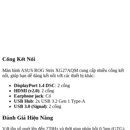
Cổng Kết Nối
Màn hình ASUS ROG Strix XG27AQM cung cấp nhiều cổng kết
nối, giúp bạn dễ dàng kết nối với các thiết bị khác:
DisplayPort 1.4 DSC
: 2 cổng
HDMI (v2.0)
: 2 cổng
Earphone jack
: Có
USB Hub
: 2x USB 3.2 Gen 1 Type-A
USB 3.0 (Signal)
: 2 cổng
Đánh Giá Hiệu Năng
Với tần số quét lên đến 270Hz và thời gian phản hồi 0.5ms (GTG),